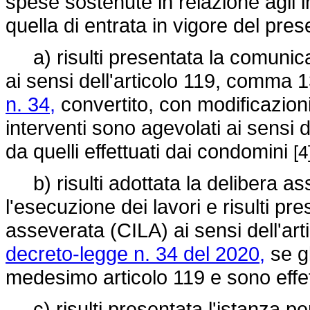
spese sostenute in relazione agli i
quella di entrata in vigore del pre
a) risulti presentata la comunicaz
ai sensi dell'articolo 119, comma 1
n. 34,
convertito, con modificazioni
interventi sono agevolati ai sensi
da quelli effettuati dai condomini
[4
b) risulti adottata la delibera a
l'esecuzione dei lavori e risulti pr
asseverata (CILA) ai sensi dell'art
decreto-legge n. 34 del 2020,
se gl
medesimo articolo 119 e sono effet
c) risulti presentata l'istanza per l