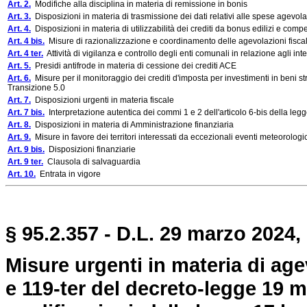
Art. 2.
Modifiche alla disciplina in materia di remissione in bonis
Art. 3.
Disposizioni in materia di trasmissione dei dati relativi alle spese agevola
Art. 4.
Disposizioni in materia di utilizzabilità dei crediti da bonus edilizi e compen
Art. 4 bis.
Misure di razionalizzazione e coordinamento delle agevolazioni fiscali 
Art. 4 ter.
Attività di vigilanza e controllo degli enti comunali in relazione agli i
Art. 5.
Presidi antifrode in materia di cessione dei crediti ACE
Art. 6.
Misure per il monitoraggio dei crediti d'imposta per investimenti in beni str
Transizione 5.0
Art. 7.
Disposizioni urgenti in materia fiscale
Art. 7 bis.
Interpretazione autentica dei commi 1 e 2 dell'articolo 6-bis della legg
Art. 8.
Disposizioni in materia di Amministrazione finanziaria
Art. 9.
Misure in favore dei territori interessati da eccezionali eventi meteorologi
Art. 9 bis.
Disposizioni finanziarie
Art. 9 ter.
Clausola di salvaguardia
Art. 10.
Entrata in vigore
§ 95.2.357 - D.L. 29 marzo 2024,
Misure urgenti in materia di agevo
e 119-ter del decreto-legge 19 m