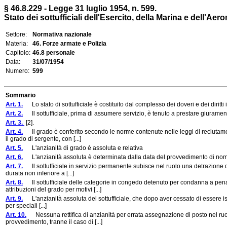
§ 46.8.229 - Legge 31 luglio 1954, n. 599.
Stato dei sottufficiali dell'Esercito, della Marina e dell'Aer
Settore:
Normativa nazionale
Materia:
46. Forze armate e Polizia
Capitolo:
46.8 personale
Data:
31/07/1954
Numero:
599
Sommario
Art. 1.
Lo stato di sottufficiale è costituito dal complesso dei doveri e dei diritti 
Art. 2.
Il sottufficiale, prima di assumere servizio, è tenuto a prestare giuramen
Art. 3.
[2].
Art. 4.
Il grado è conferito secondo le norme contenute nelle leggi di reclutame
il grado di sergente, con [...]
Art. 5.
L'anzianità di grado è assoluta e relativa
Art. 6.
L'anzianità assoluta è determinata dalla data del provvedimento di nomi
Art. 7.
Il sottufficiale in servizio permanente subisce nel ruolo una detrazione d
durata non inferiore a [...]
Art. 8.
Il sottufficiale delle categorie in congedo detenuto per condanna a pena r
attribuzioni del grado per motivi [...]
Art. 9.
L'anzianità assoluta del sottufficiale, che dopo aver cessato di essere iscr
per speciali [...]
Art. 10.
Nessuna rettifica di anzianità per errata assegnazione di posto nel ruolo 
provvedimento, tranne il caso di [...]