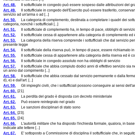
Art. 48.
Il sottufficiale in congedo può essere sospeso dalle attribuzioni del grad
Art. 49.
Il sottufficiale in congedo dell'Esercito può essere trasferito, conservan
servizio ad un'arma o ad [...]
Art. 50.
La categoria di complemento, destinata a completare i quadri dei sottuffi
categoria, nonchè i sottufficiali [...]
Art. 51.
Il sottufficiale di complemento ha, in tempo di pace, obblighi di servizio
Art. 52.
Il sottufficiale cessa di appartenere alla categoria di complemento ed 
Art. 53.
La categoria della riserva comprende i sottufficiali che dal servizio pe
presente legge
Art. 54.
Il sottufficiale della riserva può, in tempo di pace, essere richiamato i
Art. 55.
Il sottufficiale cessa di appartenere alla categoria della riserva ed è 
Art. 56.
Il sottufficiale in congedo assoluto non ha obblighi di servizio
Art. 57.
Il sottufficiale che abbia compiuto dodici anni di effettivo servizio sia n
un anno dal compimento [...]
Art. 58.
Il sottufficiale che abbia cessato dal servizio permanente o dalla ferma vo
d), e) e dall'art. [...]
Art. 59.
Gli impieghi civili, che i sottufficiali possono conseguire ai sensi dell'ar
Art. 60.
[21].
Art. 61.
La perdita del grado è disposta con decreto ministeriale
Art. 62.
Può essere reintegrato nel grado
Art. 63.
Le sanzioni disciplinari di stato sono
Art. 64.
[23].
Art. 65.
[24].
Art. 66.
L'autorità militare che ha disposto l'inchiesta formale, qualora, in base al
indicate alle lettere [...]
Art. 67.
E' sottoposto a Commissione di disciplina il sottufficiale che, in seguito a