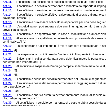
Art. 11.
I sottufficiali, ad eccezione di quelli in congedo assoluto, sono iscritti, i
Art. 12.
Il sottufficiale in servizio permanente è vincolato da rapporto di impiego
Art. 13.
Il sottufficiale in servizio permanente può trovarsi in una delle seguent
Art. 14.
Il sottufficiale in servizio effettivo, salvo quanto disposto dal quarto co
dovunque, presso [...]
Art. 15.
Il sottufficiale può essere collocato in aspettativa per una delle segue
Art. 16.
L'aspettativa non può superare due anni in un quinquennio, tranne che pe
previsti dalla legge
Art. 17.
Il sottufficiale in aspettativa può, in caso di mobilitazione o di eccezion
Art. 18.
Al sottufficiale in aspettativa per infermità non proveniente da causa di se
continuativo. Al [...]
Art. 19.
La sospensione dall'impiego può avere carattere precauzionale, discip
Art. 20.
[4].
Art. 21.
La sospensione disciplinare dall'impiego è inflitta previa inchiesta for
Art. 22.
Salvo i casi in cui la condanna a pena detentiva importi la pena accesso
per tempo non inferiore ad [...]
Art. 23.
Al sottufficiale sospeso dall'impiego compete soltanto la metà dello stipe
Art. 24.
[5].
Art. 25.
[6].
Art. 26.
Il sottufficiale cessa dal servizio permanente per una delle seguenti c
Art. 27.
Il sottufficiale cessa dal servizio permanente al raggiungimento del limit
ruolo speciale per [...]
Art. 28.
[10].
Art. 29.
Il sottufficiale che sia divenuto permanentemente inabile al servizio o c
che, nel quinquennio, sia [...]
Art. 30.
Al sottufficiale in servizio permanente, che cessi o abbia cessato da tale 