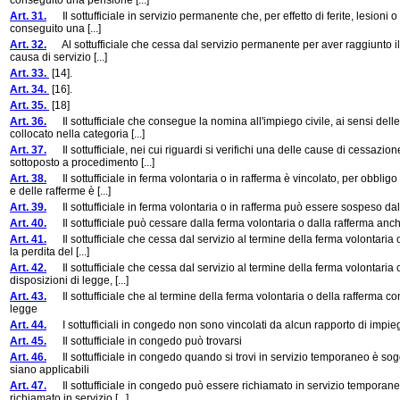
conseguito una pensione [...]
Art. 31.
Il sottufficiale in servizio permanente che, per effetto di ferite, lesioni 
conseguito una [...]
Art. 32.
Al sottufficiale che cessa dal servizio permanente per aver raggiunto il 
causa di servizio [...]
Art. 33.
[14].
Art. 34.
[16].
Art. 35.
[18]
Art. 36.
Il sottufficiale che consegue la nomina all'impiego civile, ai sensi delle
collocato nella categoria [...]
Art. 37.
Il sottufficiale, nei cui riguardi si verifichi una delle cause di cessazio
sottoposto a procedimento [...]
Art. 38.
Il sottufficiale in ferma volontaria o in rafferma è vincolato, per obblig
e delle rafferme è [...]
Art. 39.
Il sottufficiale in ferma volontaria o in rafferma può essere sospeso dal
Art. 40.
Il sottufficiale può cessare dalla ferma volontaria o dalla rafferma anch
Art. 41.
Il sottufficiale che cessa dal servizio al termine della ferma volontaria o
la perdita del [...]
Art. 42.
Il sottufficiale che cessa dal servizio al termine della ferma volontaria 
disposizioni di legge, [...]
Art. 43.
Il sottufficiale che al termine della ferma volontaria o della rafferma con
legge
Art. 44.
I sottufficiali in congedo non sono vincolati da alcun rapporto di impiego
Art. 45.
Il sottufficiale in congedo può trovarsi
Art. 46.
Il sottufficiale in congedo quando si trovi in servizio temporaneo è sogget
siano applicabili
Art. 47.
Il sottufficiale in congedo può essere richiamato in servizio temporaneo d
richiamato in servizio [...]