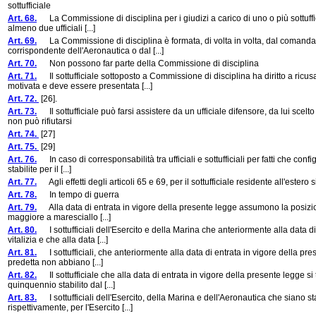
sottufficiale
Art. 68.
La Commissione di disciplina per i giudizi a carico di uno o più sottuffic
almeno due ufficiali [...]
Art. 69.
La Commissione di disciplina è formata, di volta in volta, dal comanda
corrispondente dell'Aeronautica o dal [...]
Art. 70.
Non possono far parte della Commissione di disciplina
Art. 71.
Il sottufficiale sottoposto a Commissione di disciplina ha diritto a ri
motivata e deve essere presentata [...]
Art. 72.
[26].
Art. 73.
Il sottufficiale può farsi assistere da un ufficiale difensore, da lui scel
non può rifiutarsi
Art. 74.
[27]
Art. 75.
[29]
Art. 76.
In caso di corresponsabilità tra ufficiali e sottufficiali per fatti che con
stabilite per il [...]
Art. 77.
Agli effetti degli articoli 65 e 69, per il sottufficiale residente all'ester
Art. 78.
In tempo di guerra
Art. 79.
Alla data di entrata in vigore della presente legge assumono la posizione 
maggiore a maresciallo [...]
Art. 80.
I sottufficiali dell'Esercito e della Marina che anteriormente alla data d
vitalizia e che alla data [...]
Art. 81.
I sottufficiali, che anteriormente alla data di entrata in vigore della pre
predetta non abbiano [...]
Art. 82.
Il sottufficiale che alla data di entrata in vigore della presente legge si 
quinquennio stabilito dal [...]
Art. 83.
I sottufficiali dell'Esercito, della Marina e dell'Aeronautica che siano s
rispettivamente, per l'Esercito [...]