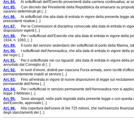
Art. 84.
Ai sottufficiali dell'Esercito provenienti dalla carriera continuativa, ai sott
Art. 85.
Con decreto del Presidente della Repubblica da emanarsi su proposta del 
saranno determinati gli [...]
Art. 86.
Ai sottufficiali che alla data di entrata in vigore della presente legge ab
preesistenti relative [...]
Art. 87.
Per le Commissioni di disciplina convocate alla data di entrata in vigor
disposizioni vigenti [...]
Art. 88.
Per i sottufficiali dell'Esercito che alla data di entrata in vigore della pr
1934, n. 1093, [...]
Art. 89.
Il ruolo del servizio sedentario dei sottufficiali di porto della Marina, is
Art. 90.
I sottufficiali dell'Aeronautica, che alla data di entrata in vigore della pr
del regio [...]
Art. 91.
Per il sottufficiale nei cui riguardi, alla data di entrata in vigore dell
annullato dal Consiglio di [...]
Art. 92.
In ruoli d'onore, distinti per ciascuna Forza armata, sono iscritti d'uffici
permanentemente inabili al servizio [...]
Art. 93.
Fino all'entrata in vigore di nuove disposizioni di legge sul reclutamento d
permanente dell'Arma [...]
Art. 94.
Per i sottufficiali in servizio permanente dell'Aeronautica non si applica
legge 3 febbraio [...]
Art. 95.
Sono abrogati, nelle parti regolate dalla presente legge o con questa in con
dell'Esercito, approvato [...]
Art. 96.
Alla copertura dell'onere di lire 725 milioni, che nell'esercizio finanzi
degli stanziamenti dei [...]