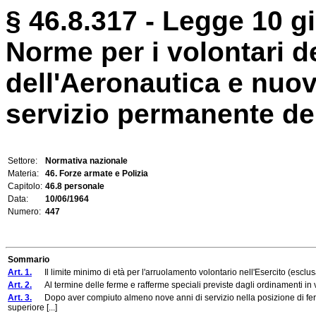
§ 46.8.317 - Legge 10 g
Norme per i volontari de
dell'Aeronautica e nuovi
servizio permanente del
Settore:
Normativa nazionale
Materia:
46. Forze armate e Polizia
Capitolo:
46.8 personale
Data:
10/06/1964
Numero:
447
Sommario
Art. 1.
Il limite minimo di età per l'arruolamento volontario nell'Esercito (esclusa 
Art. 2.
Al termine delle ferme e rafferme speciali previste dagli ordinamenti in vigo
Art. 3.
Dopo aver compiuto almeno nove anni di servizio nella posizione di ferma 
superiore [...]