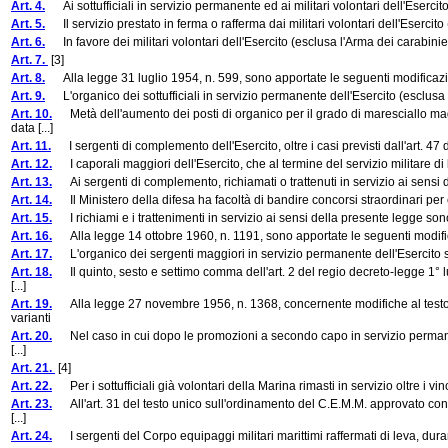
Art. 4.
Ai sottufficiali in servizio permanente ed ai militari volontari dell'Esercit
Art. 5.
Il servizio prestato in ferma o rafferma dai militari volontari dell'Esercito (e
Art. 6.
In favore dei militari volontari dell'Esercito (esclusa l'Arma dei carabinier
Art. 7.
[3]
Art. 8.
Alla legge 31 luglio 1954, n. 599, sono apportate le seguenti modificaz
Art. 9.
L'organico dei sottufficiali in servizio permanente dell'Esercito (esclusa l
Art. 10.
Metà dell'aumento dei posti di organico per il grado di maresciallo magg
data [...]
Art. 11.
I sergenti di complemento dell'Esercito, oltre i casi previsti dall'art. 47 d
Art. 12.
I caporali maggiori dell'Esercito, che al termine del servizio militare di 
Art. 13.
Ai sergenti di complemento, richiamati o trattenuti in servizio ai sensi de
Art. 14.
Il Ministero della difesa ha facoltà di bandire concorsi straordinari per 
Art. 15.
I richiami e i trattenimenti in servizio ai sensi della presente legge sono d
Art. 16.
Alla legge 14 ottobre 1960, n. 1191, sono apportate le seguenti modifi
Art. 17.
L'organico dei sergenti maggiori in servizio permanente dell'Esercito s
Art. 18.
Il quinto, sesto e settimo comma dell'art. 2 del regio decreto-legge 1° 
[...]
Art. 19.
Alla legge 27 novembre 1956, n. 1368, concernente modifiche al testo un
varianti
Art. 20.
Nel caso in cui dopo le promozioni a secondo capo in servizio permanente
[...]
Art. 21.
[4]
Art. 22.
Per i sottufficiali già volontari della Marina rimasti in servizio oltre i vin
Art. 23.
All'art. 31 del testo unico sull'ordinamento del C.E.M.M. approvato con 
[...]
Art. 24.
I sergenti del Corpo equipaggi militari marittimi raffermati di leva, dura