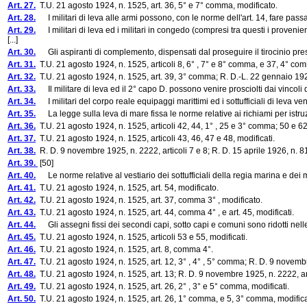
Art. 27.
T.U. 21 agosto 1924, n. 1525, art. 36, 5° e 7° comma, modificato.
Art. 28.
I militari di leva alle armi possono, con le norme dell'art. 14, fare pas
Art. 29.
I militari di leva ed i militari in congedo (compresi tra questi i proven
[...]
Art. 30.
Gli aspiranti di complemento, dispensati dal proseguire il tirocinio prescr
Art. 31.
T.U. 21 agosto 1924, n. 1525, articoli 8, 6° , 7° e 8° comma, e 37, 4° comm
Art. 32.
T.U. 21 agosto 1924, n. 1525, art. 39, 3° comma; R. D.-L. 22 gennaio 1928,
Art. 33.
Il militare di leva ed il 2° capo D. possono venire prosciolti dai vincoli di
Art. 34.
I militari del corpo reale equipaggi marittimi ed i sottufficiali di leva ve
Art. 35.
La legge sulla leva di mare fissa le norme relative ai richiami per istruzio
Art. 36.
T.U. 21 agosto 1924, n. 1525, articoli 42, 44, 1° , 25 e 3° comma; 50 e 62,
Art. 37.
T.U. 21 agosto 1924, n. 1525, articoli 43, 46, 47 e 48, modificati.
Art. 38.
R. D. 9 novembre 1925, n. 2222, articoli 7 e 8; R. D. 15 aprile 1926, n. 819
Art. 39.
[50]
Art. 40.
Le norme relative al vestiario dei sottufficiali della regia marina e dei mi
Art. 41.
T.U. 21 agosto 1924, n. 1525, art. 54, modificato.
Art. 42.
T.U. 21 agosto 1924, n. 1525, art. 37, comma 3° , modificato.
Art. 43.
T.U. 21 agosto 1924, n. 1525, art. 44, comma 4° , e art. 45, modificati.
Art. 44.
Gli assegni fissi dei secondi capi, sotto capi e comuni sono ridotti nell
Art. 45.
T.U. 21 agosto 1924, n. 1525, articoli 53 e 55, modificati.
Art. 46.
T.U. 21 agosto 1924, n. 1525, art. 8, comma 4°.
Art. 47.
T.U. 21 agosto 1924, n. 1525, art. 12, 3° , 4° , 5° comma; R. D. 9 novembr
Art. 48.
T.U. 21 agosto 1924, n. 1525, art. 13; R. D. 9 novembre 1925, n. 2222, ar
Art. 49.
T.U. 21 agosto 1924, n. 1525, art. 26, 2° , 3° e 5° comma, modificati.
Art. 50.
T.U. 21 agosto 1924, n. 1525, art. 26, 1° comma, e 5, 3° comma, modifica