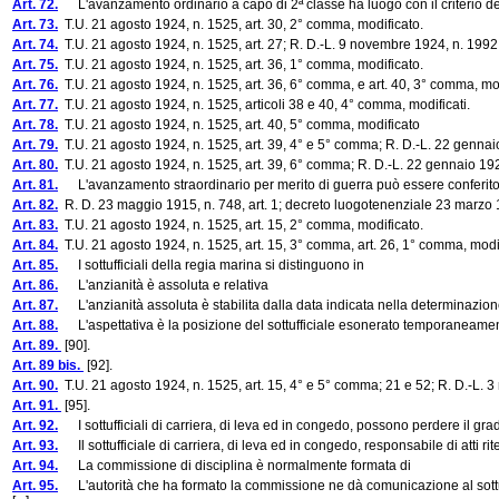
Art. 72.
L'avanzamento ordinario a capo di 2ª classe ha luogo con il criterio della 
Art. 73.
T.U. 21 agosto 1924, n. 1525, art. 30, 2° comma, modificato.
Art. 74.
T.U. 21 agosto 1924, n. 1525, art. 27; R. D.-L. 9 novembre 1924, n. 1992, a
Art. 75.
T.U. 21 agosto 1924, n. 1525, art. 36, 1° comma, modificato.
Art. 76.
T.U. 21 agosto 1924, n. 1525, art. 36, 6° comma, e art. 40, 3° comma, mod
Art. 77.
T.U. 21 agosto 1924, n. 1525, articoli 38 e 40, 4° comma, modificati.
Art. 78.
T.U. 21 agosto 1924, n. 1525, art. 40, 5° comma, modificato
Art. 79.
T.U. 21 agosto 1924, n. 1525, art. 39, 4° e 5° comma; R. D.-L. 22 gennaio 
Art. 80.
T.U. 21 agosto 1924, n. 1525, art. 39, 6° comma; R. D.-L. 22 gennaio 1928,
Art. 81.
L'avanzamento straordinario per merito di guerra può essere conferito a tutti
Art. 82.
R. D. 23 maggio 1915, n. 748, art. 1; decreto luogotenenziale 23 marzo 1
Art. 83.
T.U. 21 agosto 1924, n. 1525, art. 15, 2° comma, modificato.
Art. 84.
T.U. 21 agosto 1924, n. 1525, art. 15, 3° comma, art. 26, 1° comma, modi
Art. 85.
I sottufficiali della regia marina si distinguono in
Art. 86.
L'anzianità è assoluta e relativa
Art. 87.
L'anzianità assoluta è stabilita dalla data indicata nella determinazione 
Art. 88.
L'aspettativa è la posizione del sottufficiale esonerato temporaneamente
Art. 89.
[90].
Art. 89 bis.
[92].
Art. 90.
T.U. 21 agosto 1924, n. 1525, art. 15, 4° e 5° comma; 21 e 52; R. D.-L. 3 m
Art. 91.
[95].
Art. 92.
I sottufficiali di carriera, di leva ed in congedo, possono perdere il gra
Art. 93.
Il sottufficiale di carriera, di leva ed in congedo, responsabile di atti riten
Art. 94.
La commissione di disciplina è normalmente formata di
Art. 95.
L'autorità che ha formato la commissione ne dà comunicazione al sottuff