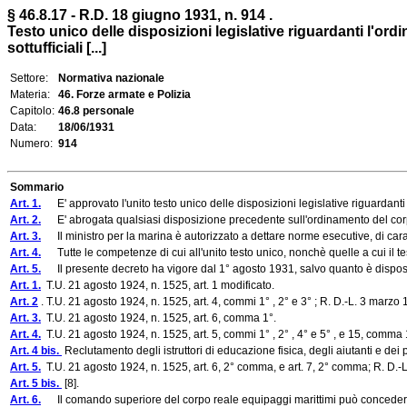
§ 46.8.17 - R.D. 18 giugno 1931, n. 914 .
Testo unico delle disposizioni legislative riguardanti l'ord
sottufficiali [...]
Settore:
Normativa nazionale
Materia:
46. Forze armate e Polizia
Capitolo:
46.8 personale
Data:
18/06/1931
Numero:
914
Sommario
Art. 1.
E' approvato l'unito testo unico delle disposizioni legislative riguardanti l'
Art. 2.
E' abrogata qualsiasi disposizione precedente sull'ordinamento del corpo rea
Art. 3.
Il ministro per la marina è autorizzato a dettare norme esecutive, di caratte
Art. 4.
Tutte le competenze di cui all'unito testo unico, nonchè quelle a cui il tes
Art. 5.
Il presente decreto ha vigore dal 1° agosto 1931, salvo quanto è disposto 
Art. 1.
T.U. 21 agosto 1924, n. 1525, art. 1 modificato.
Art. 2
. T.U. 21 agosto 1924, n. 1525, art. 4, commi 1° , 2° e 3° ; R. D.-L. 3 marzo 1
Art. 3.
T.U. 21 agosto 1924, n. 1525, art. 6, comma 1°.
Art. 4.
T.U. 21 agosto 1924, n. 1525, art. 5, commi 1° , 2° , 4° e 5° , e 15, comma 1
Art. 4 bis.
Reclutamento degli istruttori di educazione fisica, degli aiutanti e dei 
Art. 5.
T.U. 21 agosto 1924, n. 1525, art. 6, 2° comma, e art. 7, 2° comma; R. D.-L.
Art. 5 bis.
[8].
Art. 6.
Il comando superiore del corpo reale equipaggi marittimi può concedere, c