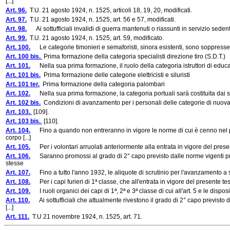
[...]
Art. 96.
T.U. 21 agosto 1924, n. 1525, articoli 18, 19, 20, modificati.
Art. 97.
T.U. 21 agosto 1924, n. 1525, art. 56 e 57, modificati.
Art. 98.
Ai sottufficiali invalidi di guerra mantenuti o riassunti in servizio sedent
Art. 99.
T.U. 21 agosto 1924, n. 1525, art. 59, modificato.
Art. 100.
Le categorie timonieri e semaforisti, sinora esistenti, sono soppresse
Art. 100 bis.
Prima formazione della categoria specialisti direzione tiro (S.D.T.)
Art. 101.
Nella sua prima formazione, il ruolo della categoria istruttori di educazio
Art. 101 bis.
Prima formazione delle categorie elettricisti e siluristi
Art. 101 ter.
Prima formazione della categoria palombari
Art. 102.
Nella sua prima formazione, la categoria portuali sarà costituita dai sott
Art. 102 bis.
Condizioni di avanzamento per i personali delle categorie di nuova 
Art. 103.
[109].
Art. 103 bis.
[110].
Art. 104.
Fino a quando non entreranno in vigore le norme di cui è cenno nel prec
corpo [...]
Art. 105.
Per i volontari arruolati anteriormente alla entrata in vigore del present
Art. 106.
Saranno promossi al grado di 2° capo previsto dalle norme vigenti prima
stesse
Art. 107.
Fino a tutto l'anno 1932, le aliquote di scrutinio per l'avanzamento a s
Art. 108.
Per i capi furieri di 1ª classe, che all'entrata in vigore del presente t
Art. 109.
I ruoli organici dei capi di 1ª, 2ª e 3ª classe di cui all'art. 5 e le dispo
Art. 110.
Ai sottufficiali che attualmente rivestono il grado di 2° capo previsto d
[...]
Art. 111.
T.U 21 novembre 1924, n. 1525, art. 71.