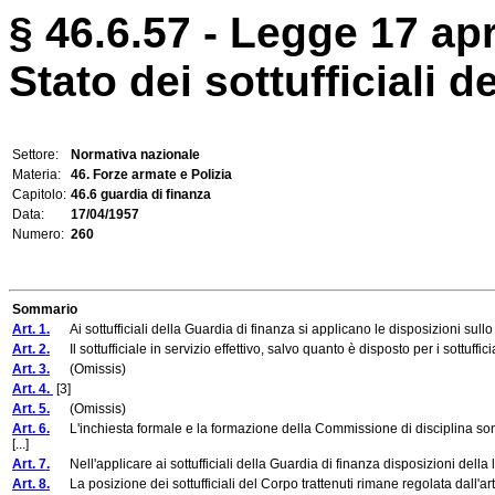
§ 46.6.57 - Legge 17 apr
Stato dei sottufficiali d
Settore:
Normativa nazionale
Materia:
46. Forze armate e Polizia
Capitolo:
46.6 guardia di finanza
Data:
17/04/1957
Numero:
260
Sommario
Art. 1.
Ai sottufficiali della Guardia di finanza si applicano le disposizioni sullo st
Art. 2.
Il sottufficiale in servizio effettivo, salvo quanto è disposto per i sottuffici
Art. 3.
(Omissis)
Art. 4.
[3]
Art. 5.
(Omissis)
Art. 6.
L'inchiesta formale e la formazione della Commissione di disciplina son
[...]
Art. 7.
Nell'applicare ai sottufficiali della Guardia di finanza disposizioni della leg
Art. 8.
La posizione dei sottufficiali del Corpo trattenuti rimane regolata dall'art. 