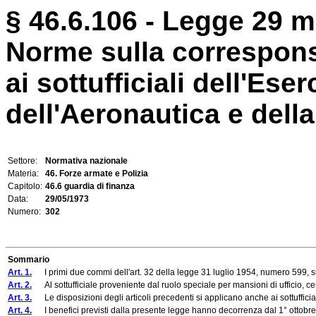
§ 46.6.106 - Legge 29 m
Norme sulla correspons
ai sottufficiali dell'Eser
dell'Aeronautica e della
Settore:
Normativa nazionale
Materia:
46. Forze armate e Polizia
Capitolo:
46.6 guardia di finanza
Data:
29/05/1973
Numero:
302
Sommario
Art. 1.
I primi due commi dell'art. 32 della legge 31 luglio 1954, numero 599, sullo 
Art. 2.
Al sottufficiale proveniente dal ruolo speciale per mansioni di ufficio, ce
Art. 3.
Le disposizioni degli articoli precedenti si applicano anche ai sottufficial
Art. 4.
I benefici previsti dalla presente legge hanno decorrenza dal 1° ottobr