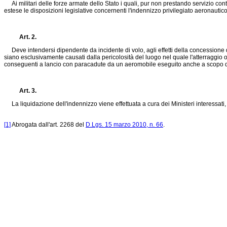
Ai militari delle forze armate dello Stato i quali, pur non prestando servizio con
estese le disposizioni legislative concernenti l'indennizzo privilegiato aeronautico
Art. 2.
Deve intendersi dipendente da incidente di volo, agli effetti della concessione d
siano esclusivamente causati dalla pericolosità del luogo nel quale l'atterraggio
conseguenti a lancio con paracadute da un aeromobile eseguito anche a scopo d
Art. 3.
La liquidazione dell'indennizzo viene effettuata a cura dei Ministeri interessati, d
[1]
Abrogata dall'art. 2268 del
D.Lgs. 15 marzo 2010, n. 66
.