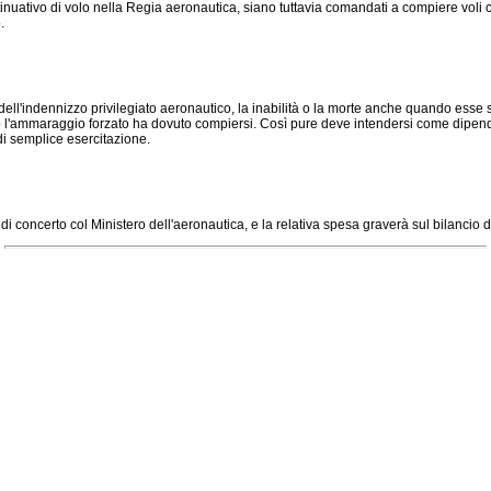
tinuativo di volo nella Regia aeronautica, siano tuttavia comandati a compiere voli
.
ell'indennizzo privilegiato aeronautico, la inabilità o la morte anche quando esse s
 o l'ammaraggio forzato ha dovuto compiersi. Così pure deve intendersi come dipende
i semplice esercitazione.
i concerto col Ministero dell'aeronautica, e la relativa spesa graverà sul bilancio d