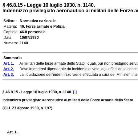
§ 46.8.15 - Legge 10 luglio 1930, n. 1140.
Indennizzo privilegiato aeronautico ai militari delle Forze 
Settore:
Normativa nazionale
Materia:
46. Forze armate e Polizia
Capitolo:
46.8 personale
Data:
10/07/1930
Numero:
1140
Sommario
Art. 1.
Ai militari delle forze armate dello Stato i quali, pur non prestando serviz
Art. 2.
Deve intendersi dipendente da incidente di volo, agli effetti della concess
Art. 3.
La liquidazione dell'indennizzo viene effettuata a cura dei Ministeri interes
§ 46.8.15 - Legge 10 luglio 1930, n. 1140.
[1]
Indennizzo privilegiato aeronautico ai militari delle Forze armate dello Stato
(G.U. 23 agosto 1930, n. 197)
Art. 1.