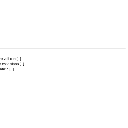
voli con [...]
esse siano [...]
ncio [...]