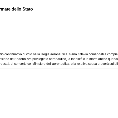
armate dello Stato
io continuativo di volo nella Regia aeronautica, siano tuttavia comandati a compiere 
ione dell'indennizzo privilegiato aeronautico, la inabilità o la morte anche quando 
sati, di concerto col Ministero dell'aeronautica, e la relativa spesa graverà sul bila