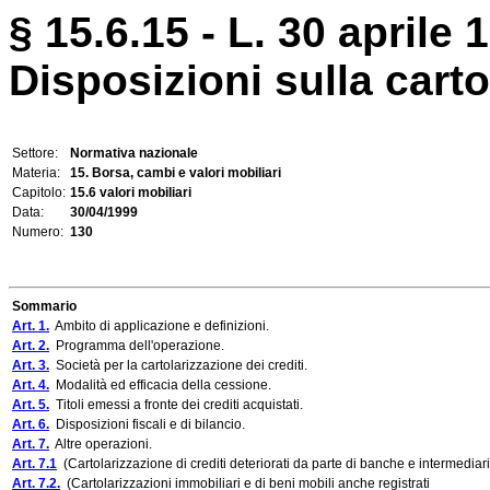
§ 15.6.15 - L. 30 aprile 
Disposizioni sulla carto
Settore:
Normativa nazionale
Materia:
15. Borsa, cambi e valori mobiliari
Capitolo:
15.6 valori mobiliari
Data:
30/04/1999
Numero:
130
Sommario
Art. 1.
Ambito di applicazione e definizioni.
Art. 2.
Programma dell'operazione.
Art. 3.
Società per la cartolarizzazione dei crediti.
Art. 4.
Modalità ed efficacia della cessione.
Art. 5.
Titoli emessi a fronte dei crediti acquistati.
Art. 6.
Disposizioni fiscali e di bilancio.
Art. 7.
Altre operazioni.
Art. 7.1
(Cartolarizzazione di crediti deteriorati da parte di banche e intermediari 
Art. 7.2.
(Cartolarizzazioni immobiliari e di beni mobili anche registrati