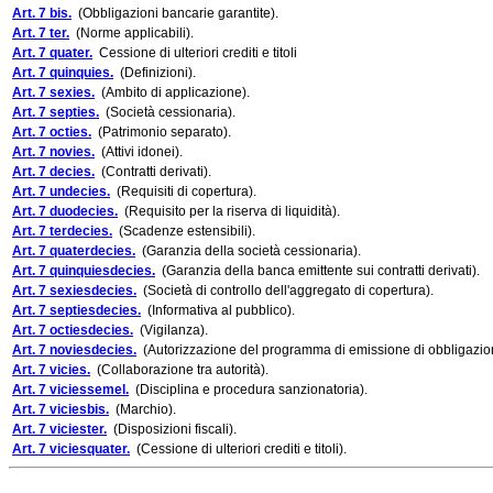
Art. 7 bis.
(Obbligazioni bancarie garantite).
Art. 7 ter.
(Norme applicabili).
Art. 7 quater.
Cessione di ulteriori crediti e titoli
Art. 7 quinquies.
(Definizioni).
Art. 7 sexies.
(Ambito di applicazione).
Art. 7 septies.
(Società cessionaria).
Art. 7 octies.
(Patrimonio separato).
Art. 7 novies.
(Attivi idonei).
Art. 7 decies.
(Contratti derivati).
Art. 7 undecies.
(Requisiti di copertura).
Art. 7 duodecies.
(Requisito per la riserva di liquidità).
Art. 7 terdecies.
(Scadenze estensibili).
Art. 7 quaterdecies.
(Garanzia della società cessionaria).
Art. 7 quinquiesdecies.
(Garanzia della banca emittente sui contratti derivati).
Art. 7 sexiesdecies.
(Società di controllo dell'aggregato di copertura).
Art. 7 septiesdecies.
(Informativa al pubblico).
Art. 7 octiesdecies.
(Vigilanza).
Art. 7 noviesdecies.
(Autorizzazione del programma di emissione di obbligazioni
Art. 7 vicies.
(Collaborazione tra autorità).
Art. 7 viciessemel.
(Disciplina e procedura sanzionatoria).
Art. 7 viciesbis.
(Marchio).
Art. 7 viciester.
(Disposizioni fiscali).
Art. 7 viciesquater.
(Cessione di ulteriori crediti e titoli).