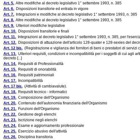
Art. 5.
Altre modifiche al decreto legislativo 1° settembre 1993, n. 385
Art. 6.
Disposizioni transitorie ed entrata in vigore
Art. 7.
Integrazioni e modifiche al decreto legislativo 1° settembre 1993, n. 385
Art. 8.
Altre modifiche al decreto legislativo 1° settembre 1993, n. 385
Art. 9.
Ulteriori modifiche legislative
Art. 10.
Disposizioni transitorie e finali
Art. 11.
Integrazioni al decreto legislativo 1° settembre 1993, n. 385, per l'eserciz
Art. 12.
Disposizioni di attuazione dell'articolo 128-quater e 128-sexies del decr
Art. 12 bis.
(Registrazione e vigilanza dei fornitori di beni o prestatori di servizi
Art. 13.
Ulteriori requisiti, condizioni e incompatibilità per i soggetti di cui agli a
decreto [...]
Art. 14.
Requisiti di Professionalità
Art. 15.
Requisiti di onorabilità
Art. 16.
Requisiti patrimoniali
Art. 17.
Incompatibilità
Art. 17 bis.
(Attività di cambiavalute).
Art. 18.
Requisiti tecnico - informatici
Art. 19.
Composizione dell'Organismo
Art. 20.
Contenuto dell'autonomia finanziaria dell'Organismo
Art. 21.
Funzioni dell'Organismo
Art. 22.
Gestione degli elenchi
Art. 23.
Iscrizione negli elenchi
Art. 24.
Esame e aggiornamento professionale
Art. 25.
Esercizio abusivo dell'attività
Art. 26.
Disciplina transitoria