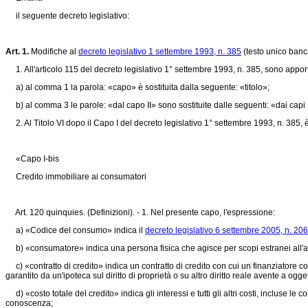
il seguente decreto legislativo:
Art. 1.
Modifiche al
decreto legislativo 1 settembre 1993, n. 385
(testo unico banc
1. All'articolo 115 del decreto legislativo 1° settembre 1993, n. 385, sono apport
a) al comma 1 la parola: «capo» è sostituita dalla seguente: «titolo»;
b) al comma 3 le parole: «dal capo II» sono sostituite dalle seguenti: «dai capi I-
2. Al Titolo VI dopo il Capo I del decreto legislativo 1° settembre 1993, n. 385, è
«Capo I-bis
Credito immobiliare ai consumatori
Art. 120 quinquies. (Definizioni). - 1. Nel presente capo, l'espressione:
a) «Codice del consumo» indica il
decreto legislativo 6 settembre 2005, n. 206
b) «consumatore» indica una persona fisica che agisce per scopi estranei all'att
c) «contratto di credito» indica un contratto di credito con cui un finanziatore c
garantito da un'ipoteca sul diritto di proprietà o su altro diritto reale avente a ogg
d) «costo totale del credito» indica gli interessi e tutti gli altri costi, incluse le
conoscenza;