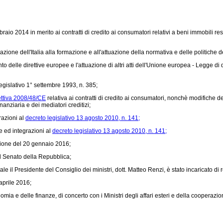
io 2014 in merito ai contratti di credito ai consumatori relativi a beni immobili re
zione dell'Italia alla formazione e all'attuazione della normativa e delle politiche 
 delle direttive europee e l'attuazione di altri atti dell'Unione europea - Legge di 
legislativo 1° settembre 1993, n. 385;
ettiva 2008/48/CE
relativa ai contratti di credito ai consumatori, nonchè modifiche del
inanziaria e dei mediatori creditizi;
razioni al
decreto legislativo 13 agosto 2010, n. 141;
e ed integrazioni al
decreto legislativo 13 agosto 2010, n. 141;
unione del 20 gennaio 2016;
l Senato della Repubblica;
e il Presidente del Consiglio dei ministri, dott. Matteo Renzi, è stato incaricato di 
aprile 2016;
ia e delle finanze, di concerto con i Ministri degli affari esteri e della cooperazi