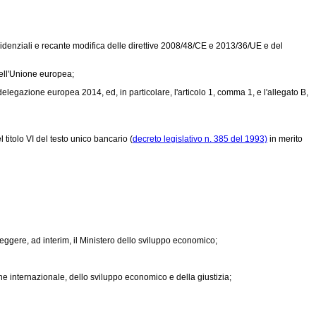
sidenziali e recante modifica delle direttive 2008/48/CE e 2013/36/UE e del
dell'Unione europea;
delegazione europea 2014, ed, in particolare, l'articolo 1, comma 1, e l'allegato B,
 titolo VI del testo unico bancario (
decreto legislativo n. 385 del 1993)
in merito
reggere, ad interim, il Ministero dello sviluppo economico;
one internazionale, dello sviluppo economico e della giustizia;