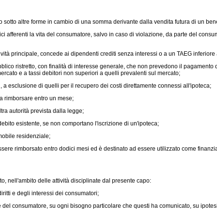
o altre forme in cambio di una somma derivante dalla vendita futura di un bene i
fici afferenti la vita del consumatore, salvo in caso di violazione, da parte del cons
ttività principale, concede ai dipendenti crediti senza interessi o a un TAEG inferiore
pubblico ristretto, con finalità di interesse generale, che non prevedono il pagamento 
ercato e a tassi debitori non superiori a quelli prevalenti sul mercato;
i, a esclusione di quelli per il recupero dei costi direttamente connessi all'ipoteca;
a da rimborsare entro un mese;
tra autorità prevista dalla legge;
ebito esistente, se non comportano l'iscrizione di un'ipoteca;
mmobile residenziale;
 essere rimborsato entro dodici mesi ed è destinato ad essere utilizzato come finanzia
to, nell'ambito delle attività disciplinate dal presente capo:
itti e degli interessi dei consumatori;
ne del consumatore, su ogni bisogno particolare che questi ha comunicato, su ipotes