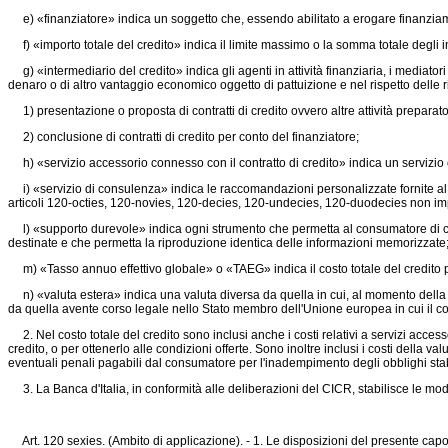
e) «finanziatore» indica un soggetto che, essendo abilitato a erogare finanziamenti 
f) «importo totale del credito» indica il limite massimo o la somma totale degli imp
g) «intermediario del credito» indica gli agenti in attività finanziaria, i mediatori
denaro o di altro vantaggio economico oggetto di pattuizione e nel rispetto delle ri
1) presentazione o proposta di contratti di credito ovvero altre attività preparatori
2) conclusione di contratti di credito per conto del finanziatore;
h) «servizio accessorio connesso con il contratto di credito» indica un servizio o
i) «servizio di consulenza» indica le raccomandazioni personalizzate fornite al consu
articoli 120-octies, 120-novies, 120-decies, 120-undecies, 120-duodecies non im
l) «supporto durevole» indica ogni strumento che permetta al consumatore di con
destinate e che permetta la riproduzione identica delle informazioni memorizzate
m) «Tasso annuo effettivo globale» o «TAEG» indica il costo totale del credito p
n) «valuta estera» indica una valuta diversa da quella in cui, al momento della co
da quella avente corso legale nello Stato membro dell'Unione europea in cui il c
2. Nel costo totale del credito sono inclusi anche i costi relativi a servizi accesso
credito, o per ottenerlo alle condizioni offerte. Sono inoltre inclusi i costi della 
eventuali penali pagabili dal consumatore per l'inadempimento degli obblighi stabili
3. La Banca d'Italia, in conformità alle deliberazioni del CICR, stabilisce le mod
Art. 120 sexies. (Ambito di applicazione). - 1. Le disposizioni del presente capo