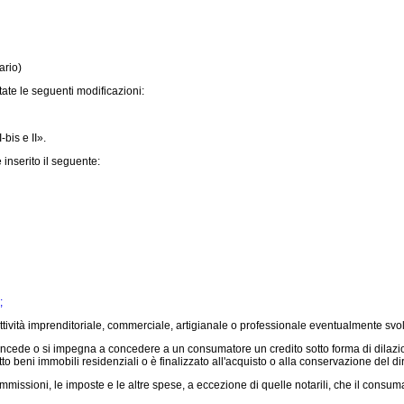
ario)
ate le seguenti modificazioni:
bis e II».
 inserito il seguente:
;
ività imprenditoriale, commerciale, artigianale o professionale eventualmente svol
oncede o si impegna a concedere a un consumatore un credito sotto forma di dilazione 
etto beni immobili residenziali o è finalizzato all'acquisto o alla conservazione del d
 commissioni, le imposte e le altre spese, a eccezione di quelle notarili, che il consum