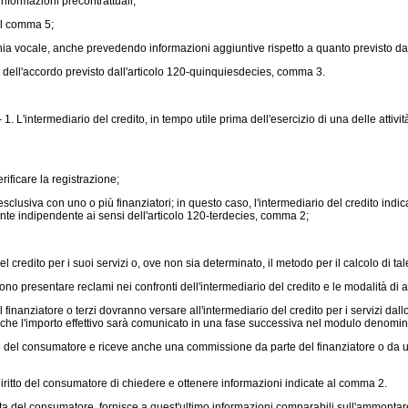
informazioni precontrattuali;
el comma 5;
nia vocale, anche prevedendo informazioni aggiuntive rispetto a quanto previsto da
 dell'accordo previsto dall'articolo 120-quinquiesdecies, comma 3.
- 1. L'intermediario del credito, in tempo utile prima dell'esercizio di una delle atti
erificare la registrazione;
clusiva con uno o più finanziatori; in questo caso, l'intermediario del credito indic
nte indipendente ai sensi dell'articolo 120-terdecies, comma 2;
credito per i suoi servizi o, ove non sia determinato, il metodo per il calcolo di t
sono presentare reclami nei confronti dell'intermediario del credito e le modalità di
nanziatore o terzi dovranno versare all'intermediario del credito per i servizi dallo 
 che l'importo effettivo sarà comunicato in una fase successiva nel modulo denomi
del consumatore e riceve anche una commissione da parte del finanziatore o da un t
 diritto del consumatore di chiedere e ottenere informazioni indicate al comma 2.
esta del consumatore, fornisce a quest'ultimo informazioni comparabili sull'ammonta