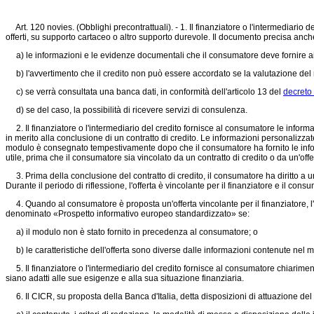
Art. 120 novies. (Obblighi precontrattuali). - 1. Il finanziatore o l'intermediari
offerti, su supporto cartaceo o altro supporto durevole. Il documento precisa anch
a) le informazioni e le evidenze documentali che il consumatore deve fornire ai s
b) l'avvertimento che il credito non può essere accordato se la valutazione del me
c) se verrà consultata una banca dati, in conformità dell'articolo 13 del
decreto 
d) se del caso, la possibilità di ricevere servizi di consulenza.
2. Il finanziatore o l'intermediario del credito fornisce al consumatore le inform
in merito alla conclusione di un contratto di credito. Le informazioni personaliz
modulo è consegnato tempestivamente dopo che il consumatore ha fornito le infor
utile, prima che il consumatore sia vincolato da un contratto di credito o da un'off
3. Prima della conclusione del contratto di credito, il consumatore ha diritto a un
Durante il periodo di riflessione, l'offerta è vincolante per il finanziatore e il c
4. Quando al consumatore è proposta un'offerta vincolante per il finanziatore, l'
denominato «Prospetto informativo europeo standardizzato» se:
a) il modulo non è stato fornito in precedenza al consumatore; o
b) le caratteristiche dell'offerta sono diverse dalle informazioni contenute ne
5. Il finanziatore o l'intermediario del credito fornisce al consumatore chiarimenti
siano adatti alle sue esigenze e alla sua situazione finanziaria.
6. Il CICR, su proposta della Banca d'Italia, detta disposizioni di attuazione del