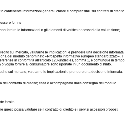
o contenente informazioni generali chiare e comprensibili sui contratti di credito
essere fornite;
 fornire le informazioni o gli elementi di verifica necessari alla valutazione;
 credito sul mercato, valutarne le implicazioni e prendere una decisione informata
onsegna del modulo denominato «Prospetto informativo europeo standardizzato». Il
preferenze in conformità all'articolo 120-undecies, comma 1, e comunque in tempo
ba o voglia fornire al consumatore sono riportate in un documento distinto.
credito sul mercato, valutarne le implicazioni e prendere una decisione informata.
ozza del contratto di credito; essa è accompagnata dalla consegna del modulo
e fornito.
 questi possa valutare se il contratto di credito e i servizi accessori proposti