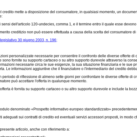
o del credito mette a disposizione del consumatore, in qualsiasi momento, un document
e:
ensi dell'articolo 120-undecies, comma 1, e il termine entro il quale esse devono 
rito creditizio non può essere effettuata a causa della scelta del consumatore di non
legislativo 30 giugno 2003, n. 196;
azioni personalizzate necessarie per consentire il confronto delle diverse offerte di
zate sono fornite su supporto cartaceo o su altro supporto durevole attraverso la c
mazioni necessarie circa le sue esigenze, la sua situazione finanziaria e le sue 
erta. Le informazioni aggiuntive che il finanziatore o l'intermediario del credito deb
 periodo di riflessione di almeno sette giorni per confrontare le diverse offerte di 
onsumatore può accettare l'offerta in qualunque momento.
offerta è fornita su supporto cartaceo o su altro supporto durevole e include la b
l modulo denominato «Prospetto informativo europeo standardizzato» precedentement
 adeguati sui contratti di credito ed eventuali servizi accessori proposti, in modo che
 presente articolo, anche con riferimento a: