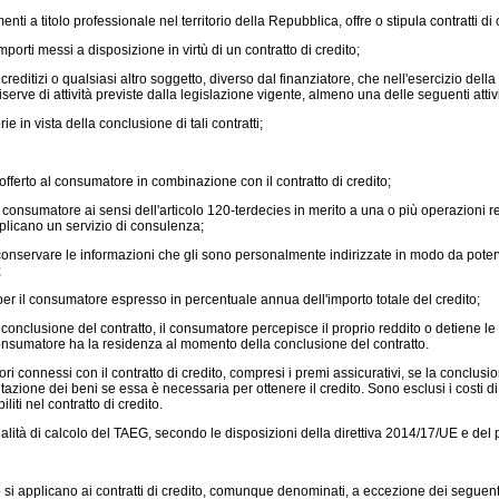
a titolo professionale nel territorio della Repubblica, offre o stipula contratti di 
orti messi a disposizione in virtù di un contratto di credito;
 creditizi o qualsiasi altro soggetto, diverso dal finanziatore, che nell'esercizio de
serve di attività previste dalla legislazione vigente, almeno una delle seguenti attivi
e in vista della conclusione di tali contratti;
fferto al consumatore in combinazione con il contratto di credito;
matore ai sensi dell'articolo 120-terdecies in merito a una o più operazioni relative a
plicano un servizio di consulenza;
servare le informazioni che gli sono personalmente indirizzate in modo da potervi
;
er il consumatore espresso in percentuale annua dell'importo totale del credito;
nclusione del contratto, il consumatore percepisce il proprio reddito o detiene le 
onsumatore ha la residenza al momento della conclusione del contratto.
ri connessi con il contratto di credito, compresi i premi assicurativi, se la conclusio
valutazione dei beni se essa è necessaria per ottenere il credito. Sono esclusi i costi
ti nel contratto di credito.
alità di calcolo del TAEG, secondo le disposizioni della direttiva 2014/17/UE e del
 si applicano ai contratti di credito, comunque denominati, a eccezione dei seguenti