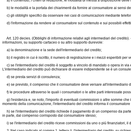
a) il contenuto, i criteri di redazione, le modalità di messa a disposizione delle 
b) le modalità e la portata dei chiarimenti da fornire al consumatore ai sensi d
c) gli obblighi specifici da osservare nei casi di comunicazioni mediante telefo
d) l'informazione da rendere al consumatore sul contenuto e sui possibili effetti
Art. 120 decies. (Obblighi di informazione relativi agli intermediari del credito). 
informazioni, su supporto cartaceo o su altro supporto durevole:
a) la denominazione e la sede dell'intermediario del credito;
b) il registro in cui è iscritto, il numero di registrazione e i mezzi esperibili per v
c) se l'intermediario del credito è soggetto a vincolo di mandato o opera in via es
L'intermediario del credito può dichiarare di essere indipendente se è un consule
d) se presta servizi di consulenza;
e) se previsto, il compenso che il consumatore deve versare all'intermediario del 
f) le procedure attraverso le quali i consumatori o le altre parti interessate pos
g) l'esistenza e, se noto, l'importo di eventuali commissioni o altre somme che il fi
momento della comunicazione, l'intermediario del credito informa il consumatore
h) se l'intermediario del credito richiede il pagamento di un compenso da parte 
in parte, dal compenso corrisposto dal consumatore stesso;
i) se l'intermediario del credito riceve commissioni da uno o più finanziatori, il
2. Nel caso indicato al comma 1, lettera i), l'intermediario del credito, su richi