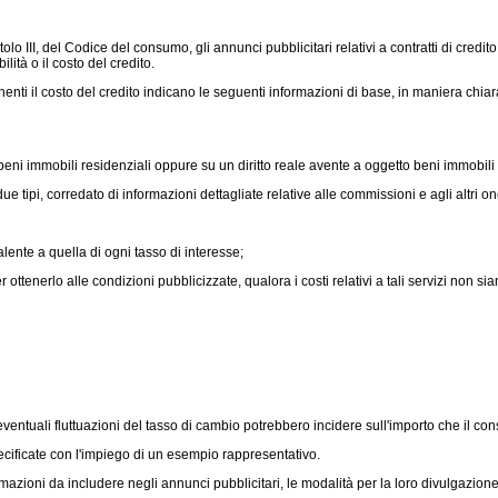
tolo III, del Codice del consumo, gli annunci pubblicitari relativi a contratti di cre
ità o il costo del credito.
rnenti il costo del credito indicano le seguenti informazioni di base, in maniera chi
 beni immobili residenziali oppure su un diritto reale avente a oggetto beni immobili 
 tipi, corredato di informazioni dettagliate relative alle commissioni e agli altri on
nte a quella di ogni tasso di interesse;
 ottenerlo alle condizioni pubblicizzate, qualora i costi relativi a tali servizi non s
eventuali fluttuazioni del tasso di cambio potrebbero incidere sull'importo che il c
specificate con l'impiego di un esempio rappresentativo.
mazioni da includere negli annunci pubblicitari, le modalità per la loro divulgazione 