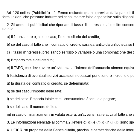
Art. 120 octies. (Pubblicità). - 1. Fermo restando quanto previsto dalla parte II, ti
formulazioni che possano indurre nel consumatore false aspettative sulla disponibil
2. Gli annunci pubblicitari che riportano il tasso di interesse o altre cifre conce
udibile:
a) il finanziatore o, se del caso, l'intermediario del credito;
b) se del caso, il fatto che il contratto di credito sarà garantito da un'ipoteca su
c) il tasso d'interesse, precisando se fisso o variabile o una combinazione dei due
d) l'importo totale del credito;
e) il TAEG, che deve avere un'evidenza all'interno dell'annuncio almeno equivale
f) l'esistenza di eventuali servizi accessori necessari per ottenere il credito o per
g) la durata del contratto di credito, se determinata;
h) se del caso, l'importo delle rate;
i) se del caso, l'importo totale che il consumatore è tenuto a pagare;
l) se del caso, il numero delle rate;
m) in caso di finanziamenti in valuta estera, un'avvertenza relativa al fatto che 
3. Le informazioni elencate al comma 2, lettere c), d), e), f), g), h), i), l), sono 
4. Il CICR, su proposta della Banca d'Italia, precisa le caratteristiche delle infor