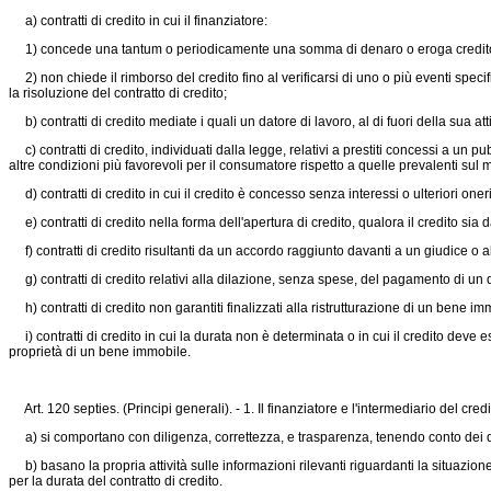
a) contratti di credito in cui il finanziatore:
1) concede una tantum o periodicamente una somma di denaro o eroga credito sott
2) non chiede il rimborso del credito fino al verificarsi di uno o più eventi speci
la risoluzione del contratto di credito;
b) contratti di credito mediate i quali un datore di lavoro, al di fuori della sua a
c) contratti di credito, individuati dalla legge, relativi a prestiti concessi a un 
altre condizioni più favorevoli per il consumatore rispetto a quelle prevalenti sul m
d) contratti di credito in cui il credito è concesso senza interessi o ulteriori oner
e) contratti di credito nella forma dell'apertura di credito, qualora il credito si
f) contratti di credito risultanti da un accordo raggiunto davanti a un giudice o al
g) contratti di credito relativi alla dilazione, senza spese, del pagamento di un d
h) contratti di credito non garantiti finalizzati alla ristrutturazione di un bene i
i) contratti di credito in cui la durata non è determinata o in cui il credito deve
proprietà di un bene immobile.
Art. 120 septies. (Principi generali). - 1. Il finanziatore e l'intermediario del credi
a) si comportano con diligenza, correttezza, e trasparenza, tenendo conto dei dir
b) basano la propria attività sulle informazioni rilevanti riguardanti la situazio
per la durata del contratto di credito.