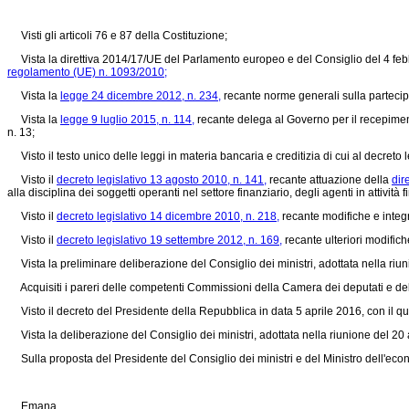
Visti gli articoli 76 e 87 della Costituzione;
Vista la direttiva 2014/17/UE del Parlamento europeo e del Consiglio del 4 febbra
regolamento (UE) n. 1093/2010;
Vista la
legge 24 dicembre 2012, n. 234,
recante norme generali sulla partecipa
Vista la
legge 9 luglio 2015, n. 114,
recante delega al Governo per il recepimento
n. 13;
Visto il testo unico delle leggi in materia bancaria e creditizia di cui al decreto 
Visto il
decreto legislativo 13 agosto 2010, n. 141,
recante attuazione della
dir
alla disciplina dei soggetti operanti nel settore finanziario, degli agenti in attività f
Visto il
decreto legislativo 14 dicembre 2010, n. 218,
recante modifiche e integ
Visto il
decreto legislativo 19 settembre 2012, n. 169,
recante ulteriori modifich
Vista la preliminare deliberazione del Consiglio dei ministri, adottata nella ri
Acquisiti i pareri delle competenti Commissioni della Camera dei deputati e de
Visto il decreto del Presidente della Repubblica in data 5 aprile 2016, con il qual
Vista la deliberazione del Consiglio dei ministri, adottata nella riunione del 20 
Sulla proposta del Presidente del Consiglio dei ministri e del Ministro dell'econom
Emana