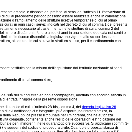
te articolo, è disposta dal prefetto, ai sensi dell'articolo 11, l'attivazione di
re di cui al precedente periodo possono essere realizzate anche in convenzione
azione o l'ampliamento delle strutture ricettive temporanee di cui al primo
sicurati in ogni caso i servizi indicati nel decreto di cui al comma 1 del presente
strettamente necessario al trasferimento nelle strutture di cui al comma 2 del
el minore di età non inferiore a sedici anni in una sezione dedicata nei centri e
imiti delle risorse disponibili a legislazione vigente allo scopo destinate.
tura, al comune in cui si trova la struttura stessa, per il coordinamento con i
sere sostituita con la misura dell'espulsione dal territorio nazionale ai sensi
ovvedimento di cui al comma 4 e»;
e dell'età dei minori stranieri non accompagnati, adottato con accordo sancito in
a di entrata in vigore della presente disposizione.
one di transito di cui all'articolo 28-bis, comma 4, del
decreto legislativo 28
a rilievi dattiloscopici e fotografici, può disporre, nell'immediatezza, lo
ura della Repubblica presso il tribunale per i minorenni, che ne autorizza
ttività compiute, contenente anche l'esito delle operazioni e l'indicazione del
tribunale per i minorenni nelle quarantotto ore successive. Si applicano i commi 3-
i 737 e seguenti del codice di procedura civile. Quando è proposta istanza di
azione come maggiorenne è sospeso fino alla decisione su tale istanza.»
.
[18]