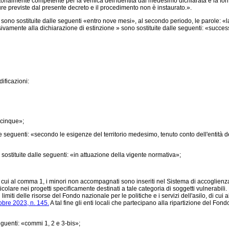
rritorialmente competente per la verifica dell'identità dal medesimo dichiarata e la
previste dal presente decreto e il procedimento non è instaurato.».
sono sostituite dalle seguenti «entro nove mesi», al secondo periodo, le parole: «l
ssivamente alla dichiarazione di estinzione » sono sostituite dalle seguenti: «succes
ificazioni:
acinque»;
 seguenti: «secondo le esigenze del territorio medesimo, tenuto conto dell'entità deg
ostituite dalle seguenti: «in attuazione della vigente normativa»;
cui al comma 1, i minori non accompagnati sono inseriti nel Sistema di accoglienza e
ticolare nei progetti specificamente destinati a tale categoria di soggetti vulnerabi
iti delle risorse del Fondo nazionale per le politiche e i servizi dell'asilo, di cui al
obre 2023, n. 145.
A tal fine gli enti locali che partecipano alla ripartizione del Fon
guenti: «commi 1, 2 e 3-bis»;