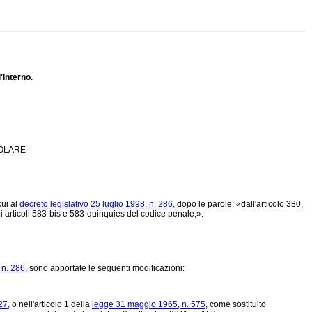
'interno.
GOLARE
cui al
decreto legislativo 25 luglio 1998, n. 286,
dopo le parole: «dall'articolo 380,
li articoli 583-bis e 583-quinquies del codice penale,».
 n. 286,
sono apportate le seguenti modificazioni:
27,
o nell'articolo 1 della
legge 31 maggio 1965, n. 575,
come sostituito