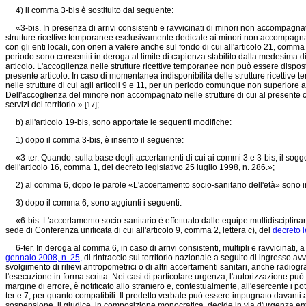
4) il comma 3-bis è sostituito dal seguente:
«3-bis. In presenza di arrivi consistenti e ravvicinati di minori non accompagnati,
strutture ricettive temporanee esclusivamente dedicate ai minori non accompagna
con gli enti locali, con oneri a valere anche sul fondo di cui all'articolo 21, comma
periodo sono consentiti in deroga al limite di capienza stabilito dalla medesima di
articolo. L'accoglienza nelle strutture ricettive temporanee non può essere disposta
presente articolo. In caso di momentanea indisponibilità delle strutture ricettive 
nelle strutture di cui agli articoli 9 e 11, per un periodo comunque non superiore a
Dell'accoglienza del minore non accompagnato nelle strutture di cui al presente com
servizi del territorio.»
;
[17]
b) all'articolo 19-bis, sono apportate le seguenti modifiche:
1) dopo il comma 3-bis, è inserito il seguente:
«3-ter. Quando, sulla base degli accertamenti di cui ai commi 3 e 3-bis, il soggett
dell'articolo 16, comma 1, del decreto legislativo 25 luglio 1998, n. 286.»;
2) al comma 6, dopo le parole «L'accertamento socio-sanitario dell'età» sono ins
3) dopo il comma 6, sono aggiunti i seguenti:
«6-bis. L'accertamento socio-sanitario è effettuato dalle equipe multidisciplinari
sede di Conferenza unificata di cui all'articolo 9, comma 2, lettera c), del
decreto l
6-ter. In deroga al comma 6, in caso di arrivi consistenti, multipli e ravvicinati, a s
gennaio 2008, n. 25,
di rintraccio sul territorio nazionale a seguito di ingresso avv
svolgimento di rilievi antropometrici o di altri accertamenti sanitari, anche radio
l'esecuzione in forma scritta. Nei casi di particolare urgenza, l'autorizzazione pu
margine di errore, è notificato allo straniero e, contestualmente, all'esercente i 
ter e 7, per quanto compatibili. Il predetto verbale può essere impugnato davanti al
sospensione, il giudice, in composizione monocratica, decide in via d'urgenza en