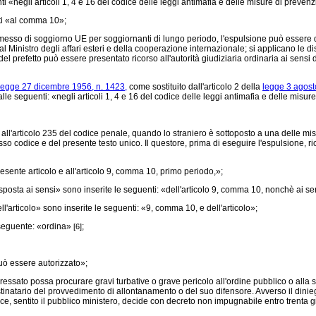
i «negli articoli 1, 4 e 16 del codice delle leggi antimafia e delle misure di prevenz
ti «al comma 10»;
messo di soggiorno UE per soggiornanti di lungo periodo, l'espulsione può essere di
al Ministro degli affari esteri e della cooperazione internazionale; si applicano le d
l prefetto può essere presentato ricorso all'autorità giudiziaria ordinaria ai sensi d
legge 27 dicembre 1956, n. 1423,
come sostituito dall'articolo 2 della
legge 3 agost
lle seguenti: «negli articoli 1, 4 e 16 del codice delle leggi antimafia e delle misur
l'articolo 235 del codice penale, quando lo straniero è sottoposto a una delle misure
so codice e del presente testo unico. Il questore, prima di eseguire l'espulsione, ri
ente articolo e all'articolo 9, comma 10, primo periodo,»;
osta ai sensi» sono inserite le seguenti: «dell'articolo 9, comma 10, nonchè ai s
'articolo» sono inserite le seguenti: «9, comma 10, e dell'articolo»;
 seguente: «ordina»
;
[6]
uò essere autorizzato»;
ssato possa procurare gravi turbative o grave pericolo all'ordine pubblico o alla si
inatario del provvedimento di allontanamento o del suo difensore. Avverso il dinie
ce, sentito il pubblico ministero, decide con decreto non impugnabile entro trenta gi