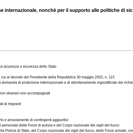
internazionale, nonchè per il supporto alle politiche di sicur
ca sicurezza o sicurezza dello Stato
di cui al decreto del Presidente della Repubblica 30 maggio 2002, n. 115
omanda di protezione internazionale e di allontanamento ingiustificato dei richieden
nori stranieri non accompagnati
ti di migranti
to e arruolamento di contingenti aggiuntivi
 personale delle Forze di polizia e del Corpo nazionale dei vigili del fuoco
la Polizia di Stato, del Corpo nazionale dei vigili del fuoco, delle Forze armate, comp