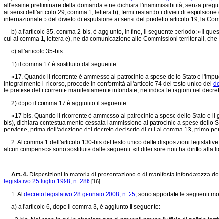
all'esame preliminare della domanda e ne dichiara l'inammissibilità, senza pregiu
ai sensi dell'articolo 29, comma 1, lettera b), fermi restando i divieti di espulsione d
internazionale o del divieto di espulsione ai sensi del predetto articolo 19, la Co
b) all'articolo 35, comma 2-bis, è aggiunto, in fine, il seguente periodo: «Il questo
cui al comma 1, lettera e), ne dà comunicazione alle Commissioni territoriali, che 
c) all'articolo 35-bis:
1) il comma 17 è sostituito dal seguente:
«17. Quando il ricorrente è ammesso al patrocinio a spese dello Stato e l'impugna
integralmente il ricorso, procede in conformità all'articolo 74 del testo unico del
de
le pretese del ricorrente manifestamente infondate, ne indica le ragioni nel decre
2) dopo il comma 17 è aggiunto il seguente:
«17-bis. Quando il ricorrente è ammesso al patrocinio a spese dello Stato e il giud
bis), dichiara contestualmente cessata l'ammissione al patrocinio a spese dello St
perviene, prima dell'adozione del decreto decisorio di cui al comma 13, primo per
2. Al comma 1 dell'articolo 130-bis del testo unico delle disposizioni legislative 
alcun compenso» sono sostituite dalle seguenti: «il difensore non ha diritto alla
Art. 4.
Disposizioni in materia di presentazione e di manifesta infondatezza della
legislativo 25 luglio 1998, n. 286
[16]
1. Al
decreto legislativo 28 gennaio 2008, n. 25,
sono apportate le seguenti mod
a) all'articolo 6, dopo il comma 3, è aggiunto il seguente: