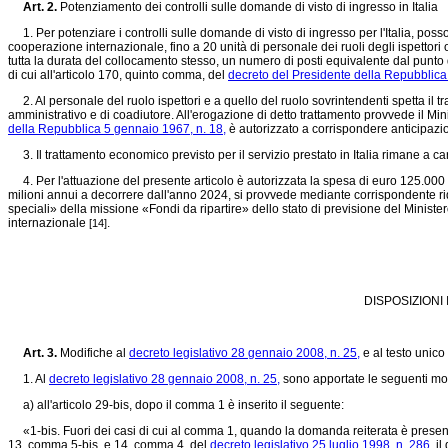
Art. 2.
Potenziamento dei controlli sulle domande di visto di ingresso in Italia
1. Per potenziare i controlli sulle domande di visto di ingresso per l'Italia, posso
cooperazione internazionale, fino a 20 unità di personale dei ruoli degli ispettori 
tutta la durata del collocamento stesso, un numero di posti equivalente dal punto di 
di cui all'articolo 170, quinto comma, del
decreto del Presidente della Repubblica
2. Al personale del ruolo ispettori e a quello del ruolo sovrintendenti spetta il 
amministrativo e di coadiutore. All'erogazione di detto trattamento provvede il Minis
della Repubblica 5 gennaio 1967, n. 18,
è autorizzato a corrispondere anticipazi
3. Il trattamento economico previsto per il servizio prestato in Italia rimane a c
4. Per l'attuazione del presente articolo è autorizzata la spesa di euro 125.000 p
milioni annui a decorrere dall'anno 2024, si provvede mediante corrispondente ridu
speciali» della missione «Fondi da ripartire» dello stato di previsione del Ministe
internazionale
.
[14]
DISPOSIZIONI
Art. 3.
Modifiche al
decreto legislativo 28 gennaio 2008, n. 25,
e al testo unico 
1. Al
decreto legislativo 28 gennaio 2008, n. 25,
sono apportate le seguenti mod
a) all'articolo 29-bis, dopo il comma 1 è inserito il seguente:
«1-bis. Fuori dei casi di cui al comma 1, quando la domanda reiterata è presentata
13, comma 5-bis, e 14, comma 4, del
decreto legislativo 25 luglio 1998, n. 286,
il