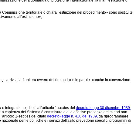
 formalizzazione della domanda di protezione internazionale, la manifestazione di
a Commissione territoriale dichiara l'estinzione del procedimento» sono sostituite
sivamente all'estinzione»;
li arrivi alla frontiera ovvero dei rintracci,» e le parole: «anche in convenzione
 integrazione, di cui all'articolo 1-sexies del
decreto-legge 30 dicembre 1989,
li. La capienza del Sistema è commisurata alle effettive presenze dei minori non
l'articolo 1-septies del citato
decreto-legge n. 416 del 1989,
da riprogrammare
do nazionale per le politiche e i servizi dell'asilo prevedono specifici programmi di