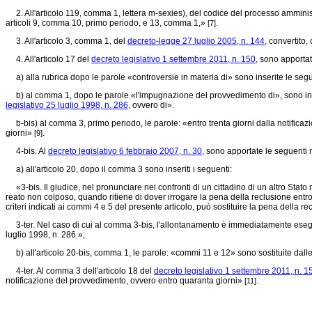
2. All'articolo 119, comma 1, lettera m-sexies), del codice del processo amministra
articoli 9, comma 10, primo periodo, e 13, comma 1,»
.
[7]
3. All'articolo 3, comma 1, del
decreto-legge 27 luglio 2005, n. 144,
convertito, 
4. All'articolo 17 del
decreto legislativo 1 settembre 2011, n. 150,
sono apportat
a) alla rubrica dopo le parole «controversie in materia di» sono inserite le seg
b) al comma 1, dopo le parole «l'impugnazione del provvedimento di», sono inseri
legislativo 25 luglio 1998, n. 286,
ovvero di».
b-bis) al comma 3, primo periodo, le parole: «entro trenta giorni dalla notificazi
giorni»
.
[9]
4-bis. Al
decreto legislativo 6 febbraio 2007, n. 30,
sono apportate le seguenti m
a) all'articolo 20, dopo il comma 3 sono inseriti i seguenti:
«3-bis. Il giudice, nel pronunciare nei confronti di un cittadino di un altro St
reato non colposo, quando ritiene di dover irrogare la pena della reclusione entro 
criteri indicati ai commi 4 e 5 del presente articolo, può sostituire la pena della
3-ter. Nel caso di cui al comma 3-bis, l'allontanamento è immediatamente eseguito 
luglio 1998, n. 286.»;
b) all'articolo 20-bis, comma 1, le parole: «commi 11 e 12» sono sostituite dall
4-ter. Al comma 3 dell'articolo 18 del
decreto legislativo 1 settembre 2011, n. 1
notificazione del provvedimento, ovvero entro quaranta giorni»
.
[11]