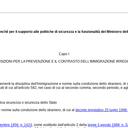
hè per il supporto alle politiche di sicurezza e la funzionalità del Ministero dell
Capo I
SIZIONI PER LA PREVENZIONE E IL CONTRASTO DELL'IMMIGRAZIONE IRRE
rnenti la disciplina dell'immigrazione e norme sulla condizione dello straniero, di 
ati di cui all'articolo 582, nel caso di cui al secondo comma, secondo periodo, e ag
lica sicurezza o sicurezza dello Stato
 norme sulla condizione dello straniero, di cui al
decreto legislativo 25 luglio 1998,
cembre 1956, n. 1423,
come sostituito dall'articolo 2 della
legge 3 agosto 1988, n. 3