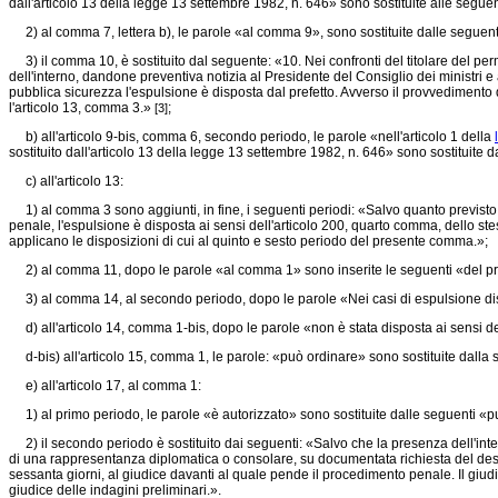
dall'articolo 13 della
legge 13 settembre 1982, n. 646»
sono sostituite alle seguent
2) al comma 7, lettera b), le parole «al comma 9», sono sostituite dalle seguen
3) il comma 10, è sostituito dal seguente: «10. Nei confronti del titolare del per
dell'interno, dandone preventiva notizia al Presidente del Consiglio dei ministri e 
pubblica sicurezza l'espulsione è disposta dal prefetto. Avverso il provvedimento de
l'articolo 13, comma 3.»
;
[3]
b) all'articolo 9-bis, comma 6, secondo periodo, le parole «nell'articolo 1 della
sostituito dall'articolo 13 della
legge 13 settembre 1982, n. 646»
sono sostituite da
c) all'articolo 13:
1) al comma 3 sono aggiunti, in fine, i seguenti periodi: «Salvo quanto previsto al
penale, l'espulsione è disposta ai sensi dell'articolo 200, quarto comma, dello stes
applicano le disposizioni di cui al quinto e sesto periodo del presente comma.»;
2) al comma 11, dopo le parole «al comma 1» sono inserite le seguenti «del pres
3) al comma 14, al secondo periodo, dopo le parole «Nei casi di espulsione disp
d) all'articolo 14, comma 1-bis, dopo le parole «non è stata disposta ai sensi dell
d-bis) all'articolo 15, comma 1, le parole: «può ordinare» sono sostituite dalla
e) all'articolo 17, al comma 1:
1) al primo periodo, le parole «è autorizzato» sono sostituite dalle seguenti «p
2) il secondo periodo è sostituito dai seguenti: «Salvo che la presenza dell'intere
di una rappresentanza diplomatica o consolare, su documentata richiesta del dest
sessanta giorni, al giudice davanti al quale pende il procedimento penale. Il giudi
giudice delle indagini preliminari.».