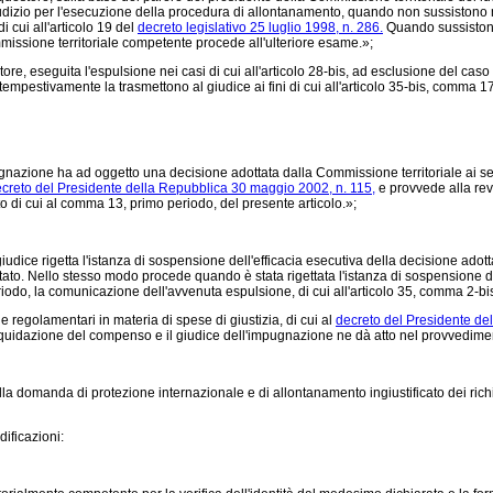
dizio per l'esecuzione della procedura di allontanamento, quando non sussistono nu
i cui all'articolo 19 del
decreto legislativo 25 luglio 1998, n. 286.
Quando sussistono 
mmissione territoriale competente procede all'ulteriore esame.»;
re, eseguita l'espulsione nei casi di cui all'articolo 28-bis, ad esclusione del caso di
tempestivamente la trasmettono al giudice ai fini di cui all'articolo 35-bis, comma 17
zione ha ad oggetto una decisione adottata dalla Commissione territoriale ai sensi d
creto del Presidente della Repubblica 30 maggio 2002, n. 115,
e provvede alla rev
to di cui al comma 13, primo periodo, del presente articolo.»;
ice rigetta l'istanza di sospensione dell'efficacia esecutiva della decisione adottat
ato. Nello stesso modo procede quando è stata rigettata l'istanza di sospensione de
iodo, la comunicazione dell'avvenuta espulsione, di cui all'articolo 35, comma 2-bis
e regolamentari in materia di spese di giustizia, di cui al
decreto del Presidente de
 liquidazione del compenso e il giudice dell'impugnazione ne dà atto nel provvedime
 domanda di protezione internazionale e di allontanamento ingiustificato dei richiede
ificazioni: