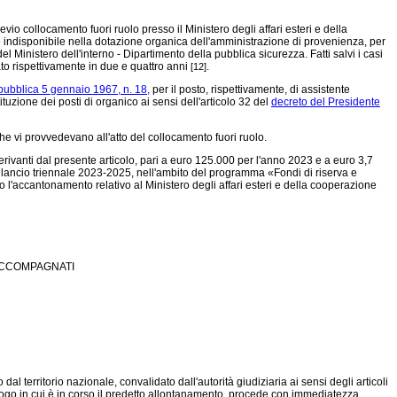
vio collocamento fuori ruolo presso il Ministero degli affari esteri e della
reso indisponibile nella dotazione organica dell'amministrazione di provenienza, per
l Ministero dell'interno - Dipartimento della pubblica sicurezza. Fatti salvi i casi
o rispettivamente in due e quattro anni
.
[12]
pubblica 5 gennaio 1967, n. 18,
per il posto, rispettivamente, di assistente
ituzione dei posti di organico ai sensi dell'articolo 32 del
decreto del Presidente
he vi provvedevano all'atto del collocamento fuori ruolo.
rivanti dal presente articolo, pari a euro 125.000 per l'anno 2023 e a euro 3,7
 bilancio triennale 2023-2025, nell'ambito del programma «Fondi di riserva e
o l'accantonamento relativo al Ministero degli affari esteri e della cooperazione
 ACCOMPAGNATI
territorio nazionale, convalidato dall'autorità giudiziaria ai sensi degli articoli
luogo in cui è in corso il predetto allontanamento, procede con immediatezza