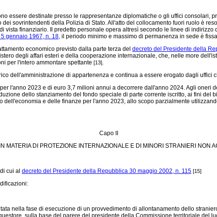
no essere destinate presso le rappresentanze diplomatiche o gli uffici consolari, pre
o dei sovrintendenti della Polizia di Stato. All'atto del collocamento fuori ruolo è 
vista finanziario. Il predetto personale opera altresì secondo le linee di indirizzo de
 5 gennaio 1967, n. 18,
il periodo minimo e massimo di permanenza in sede è fissat
trattamento economico previsto dalla parte terza del
decreto del Presidente della Re
tero degli affari esteri e della cooperazione internazionale, che, nelle more dell'ist
oni per l'intero ammontare spettante
.
[13]
arico dell'amministrazione di appartenenza e continua a essere erogato dagli uffici c
er l'anno 2023 e di euro 3,7 milioni annui a decorrere dall'anno 2024. Agli oneri de
zione dello stanziamento del fondo speciale di parte corrente iscritto, ai fini del
ro dell'economia e delle finanze per l'anno 2023, allo scopo parzialmente utilizzand
Capo II
 IN MATERIA DI PROTEZIONE INTERNAZIONALE E DI MINORI STRANIERI NON
di cui al
decreto del Presidente della Repubblica 30 maggio 2002, n. 115
[15]
ificazioni:
 nella fase di esecuzione di un provvedimento di allontanamento dello straniero dal 
 questore, sulla base del parere del presidente della Commissione territoriale del 