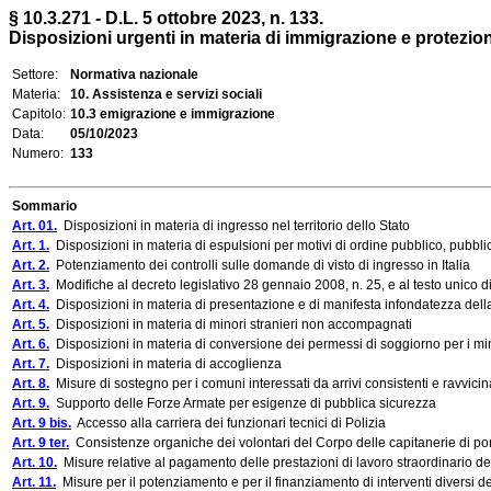
§ 10.3.271 - D.L. 5 ottobre 2023, n. 133.
Disposizioni urgenti in materia di immigrazione e protezione 
Settore:
Normativa nazionale
Materia:
10. Assistenza e servizi sociali
Capitolo:
10.3 emigrazione e immigrazione
Data:
05/10/2023
Numero:
133
Sommario
Art. 01.
Disposizioni in materia di ingresso nel territorio dello Stato
Art. 1.
Disposizioni in materia di espulsioni per motivi di ordine pubblico, pubbli
Art. 2.
Potenziamento dei controlli sulle domande di visto di ingresso in Italia
Art. 3.
Modifiche al decreto legislativo 28 gennaio 2008, n. 25, e al testo unico 
Art. 4.
Disposizioni in materia di presentazione e di manifesta infondatezza della d
Art. 5.
Disposizioni in materia di minori stranieri non accompagnati
Art. 6.
Disposizioni in materia di conversione dei permessi di soggiorno per i mi
Art. 7.
Disposizioni in materia di accoglienza
Art. 8.
Misure di sostegno per i comuni interessati da arrivi consistenti e ravvicina
Art. 9.
Supporto delle Forze Armate per esigenze di pubblica sicurezza
Art. 9 bis.
Accesso alla carriera dei funzionari tecnici di Polizia
Art. 9 ter.
Consistenze organiche dei volontari del Corpo delle capitanerie di por
Art. 10.
Misure relative al pagamento delle prestazioni di lavoro straordinario del
Art. 11.
Misure per il potenziamento e per il finanziamento di interventi diversi del