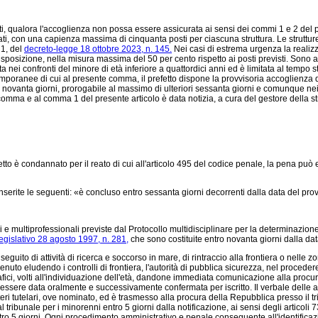
 qualora l'accoglienza non possa essere assicurata ai sensi dei commi 1 e 2 del presen
ti, con una capienza massima di cinquanta posti per ciascuna struttura. Le struttu
 1, del
decreto-legge 18 ottobre 2023, n. 145.
Nei casi di estrema urgenza la realizz
sposizione, nella misura massima del 50 per cento rispetto ai posti previsti. Sono as
 nei confronti del minore di età inferiore a quattordici anni ed è limitata al tempo 
temporanee di cui al presente comma, il prefetto dispone la provvisoria accoglienza d
 novanta giorni, prorogabile al massimo di ulteriori sessanta giorni e comunque nei l
ma e al comma 1 del presente articolo è data notizia, a cura del gestore della strut
o è condannato per il reato di cui all'articolo 495 del codice penale, la pena può es
erite le seguenti: «è concluso entro sessanta giorni decorrenti dalla data del pr
 e multiprofessionali previste dal Protocollo multidisciplinare per la determinazion
egislativo 28 agosto 1997, n. 281,
che sono costituite entro novanta giorni dalla dat
eguito di attività di ricerca e soccorso in mare, di rintraccio alla frontiera o nelle z
enuto eludendo i controlli di frontiera, l'autorità di pubblica sicurezza, nel procedere 
grafici, volti all'individuazione dell'età, dandone immediata comunicazione alla proc
ò essere data oralmente e successivamente confermata per iscritto. Il verbale delle a
poteri tutelari, ove nominato, ed è trasmesso alla procura della Repubblica presso il 
 tribunale per i minorenni entro 5 giorni dalla notificazione, ai sensi degli articol
tro 5 giorni. Ogni procedimento amministrativo e penale conseguente all'identific