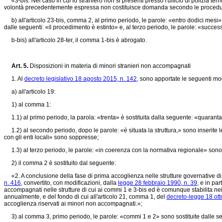
«3-bis. Nel caso in cui lo straniero non si presenti presso l'ufficio di polizia te
volontà precedentemente espressa non costituisce domanda secondo le procedure 
b) all'articolo 23-bis, comma 2, al primo periodo, le parole: «entro dodici mesi» 
dalle seguenti: «il procedimento è estinto» e, al terzo periodo, le parole: «succe
b-bis) all'articolo 28-ter, il comma 1-bis è abrogato.
Art. 5.
Disposizioni in materia di minori stranieri non accompagnati
1. Al
decreto legislativo 18 agosto 2015, n. 142,
sono apportate le seguenti mod
a) all'articolo 19:
1) al comma 1:
1.1) al primo periodo, la parola: «trenta» è sostituita dalla seguente: «quarant
1.2) al secondo periodo, dopo le parole: «è situata la struttura,» sono inserite le
con gli enti locali» sono soppresse;
1.3) al terzo periodo, le parole: «in coerenza con la normativa regionale» sono s
2) il comma 2 è sostituito dal seguente:
«2. A conclusione della fase di prima accoglienza nelle strutture governative di 
n. 416,
convertito, con modificazioni, dalla
legge 28 febbraio 1990, n. 39,
e in par
accompagnati nelle strutture di cui ai commi 1 e 3-bis ed è comunque stabilita nei lim
annualmente, e del fondo di cui all'articolo 21, comma 1, del
decreto-legge 18 ott
accoglienza riservati ai minori non accompagnati.»;
3) al comma 3, primo periodo, le parole: «commi 1 e 2» sono sostituite dalle se