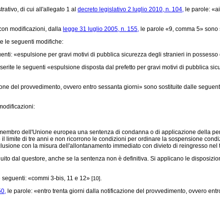
tivo, di cui all'allegato 1 al
decreto legislativo 2 luglio 2010, n. 104,
le parole: «ai
con modificazioni, dalla
legge 31 luglio 2005, n. 155,
le parole «9, comma 5» sono s
e le seguenti modifiche:
uenti: «espulsione per gravi motivi di pubblica sicurezza degli stranieri in posses
te le seguenti «espulsione disposta dal prefetto per gravi motivi di pubblica sicu
one del provvedimento, ovvero entro sessanta giorni» sono sostituite dalle seguenti:
odificazioni:
ato membro dell'Unione europea una sentenza di condanna o di applicazione della pen
il limite di tre anni e non ricorrono le condizioni per ordinare la sospensione condiz
 reclusione con la misura dell'allontanamento immediato con divieto di reingresso nel
dal questore, anche se la sentenza non è definitiva. Si applicano le disposizioni d
e seguenti: «commi 3-bis, 11 e 12»
.
[10]
50,
le parole: «entro trenta giorni dalla notificazione del provvedimento, ovvero entro