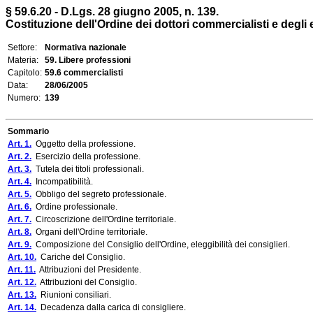
§ 59.6.20 - D.Lgs. 28 giugno 2005, n. 139.
Costituzione dell'Ordine dei dottori commercialisti e degli e
Settore:
Normativa nazionale
Materia:
59. Libere professioni
Capitolo:
59.6 commercialisti
Data:
28/06/2005
Numero:
139
Sommario
Art. 1.
Oggetto della professione.
Art. 2.
Esercizio della professione.
Art. 3.
Tutela dei titoli professionali.
Art. 4.
Incompatibilità.
Art. 5.
Obbligo del segreto professionale.
Art. 6.
Ordine professionale.
Art. 7.
Circoscrizione dell'Ordine territoriale.
Art. 8.
Organi dell'Ordine territoriale.
Art. 9.
Composizione del Consiglio dell'Ordine, eleggibilità dei consiglieri.
Art. 10.
Cariche del Consiglio.
Art. 11.
Attribuzioni del Presidente.
Art. 12.
Attribuzioni del Consiglio.
Art. 13.
Riunioni consiliari.
Art. 14.
Decadenza dalla carica di consigliere.