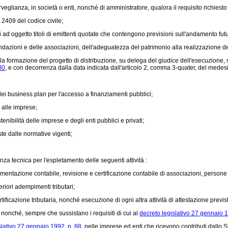
eglianza, in società o enti, nonché di amministratore, qualora il requisito richiesto s
. 2409 del codice civile;
ti ad oggetto titoli di emittenti quotate che contengono previsioni sull'andamento fu
ndazioni e delle associazioni, dell'adeguatezza del patrimonio alla realizzazione d
a formazione del progetto di distribuzione, su delega del giudice dell'esecuzione, s
80,
e con decorrenza dalla data indicata dall'articolo 2, comma 3-quater, del medes
dei business plan per l'accesso a finanziamenti pubblici;
 alle imprese;
nibilità delle imprese e degli enti pubblici e privati;
ste dalle normative vigenti;
nza tecnica per l'espletamento delle seguenti attività :
umentazione contabile, revisione e certificazione contabile di associazioni, persone f
riori adempimenti tributari;
tificazione tributaria, nonché esecuzione di ogni altra attività di attestazione previst
 nonché, sempre che sussistano i requisiti di cui al
decreto legislativo 27 gennaio 1
slativo 27 gennaio 1992, n. 88,
nelle imprese ed enti che ricevono contributi dallo St