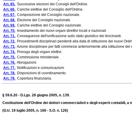
Art. 65.
Successive elezioni dei Consigli dell'Ordine.
Art. 66.
Cariche elettive del Consiglio dell'Ordine.
Art. 67.
Composizione del Consiglio nazionale.
Art. 68.
Elezione del Consiglio nazionale.
Art. 69.
Cariche elettive del Consiglio nazionale.
Art. 70.
Insediamento dei nuovi organi direttivi locali e nazionali.
Art. 71.
Conseguenze dell'unificazione sullo stato giuridico dei tirocinanti.
Art. 72.
Procedimenti disciplinari pendenti alla data di istituzione dei nuovi Ordin
Art. 73.
Azione disciplinare per fatti commessi anteriormente alla istituzione dei 
Art. 74.
Proroga degli organi elettivi.
Art. 75.
Commissione ministeriale.
Art. 76.
Abrogazioni.
Art. 77.
Notificazioni e comunicazioni.
Art. 78.
Disposizioni di coordinamento.
Art. 79.
Copertura finanziaria.
§ 59.6.20 - D.Lgs. 28 giugno 2005, n. 139.
Costituzione dell'Ordine dei dottori commercialisti e degli esperti contabili, a 
(G.U. 19 luglio 2005, n. 166 - S.O. n. 126)