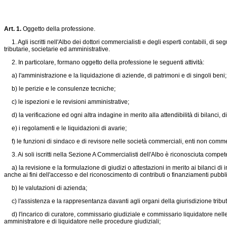
Art. 1.
Oggetto della professione.
1. Agli iscritti nell'Albo dei dottori commercialisti e degli esperti contabili, d
tributarie, societarie ed amministrative.
2. In particolare, formano oggetto della professione le seguenti attività:
a) l'amministrazione e la liquidazione di aziende, di patrimoni e di singoli beni;
b) le perizie e le consulenze tecniche;
c) le ispezioni e le revisioni amministrative;
d) la verificazione ed ogni altra indagine in merito alla attendibilità di bilanci, di
e) i regolamenti e le liquidazioni di avarie;
f) le funzioni di sindaco e di revisore nelle società commerciali, enti non commer
3. Ai soli iscritti nella Sezione A Commercialisti dell'Albo è riconosciuta compete
a) la revisione e la formulazione di giudizi o attestazioni in merito ai bilanci di im
anche ai fini dell'accesso e del riconoscimento di contributi o finanziamenti pubb
b) le valutazioni di azienda;
c) l'assistenza e la rappresentanza davanti agli organi della giurisdizione tribut
d) l'incarico di curatore, commissario giudiziale e commissario liquidatore nelle 
amministratore e di liquidatore nelle procedure giudiziali;