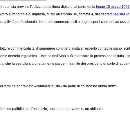
 quali sia previsto l'utilizzo della firma digitale, ai sensi della
legge 15 marzo 1997,
di lavoro autonomo e di impresa, di cui all'articolo 34, comma 4, del
decreto legislativo
 attività professionale dei dottori commercialisti e degli esperti contabili ad essi at
dottore commercialista, il ragioniere commercialista e l'esperto contabile siano iscritt
e decreto legislativo. L'iscritto nell'Albo può esercitare la professione in tutto il t
a, che la esercita sia direttamente sia per il tramite dei presidenti di corte di appell
a del termine abbreviato «commercialista» da parte di chi non ne abbia diritto.
 incompatibile con l'esercizio, anche non prevalente, né abituale: