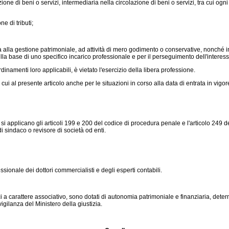
ione di beni o servizi, intermediaria nella circolazione di beni o servizi, tra cui ogn
e di tributi;
a alla gestione patrimoniale, ad attività di mero godimento o conservative, nonché in 
lla base di uno specifico incarico professionale e per il perseguimento dell'interesse
dinamenti loro applicabili, è vietato l'esercizio della libera professione.
cui al presente articolo anche per le situazioni in corso alla data di entrata in vigor
ti si applicano gli articoli 199 e 200 del codice di procedura penale e l'articolo 249 
 di sindaco o revisore di società od enti.
ssionale dei dottori commercialisti e degli esperti contabili.
ci a carattere associativo, sono dotati di autonomia patrimoniale e finanziaria, dete
gilanza del Ministero della giustizia.