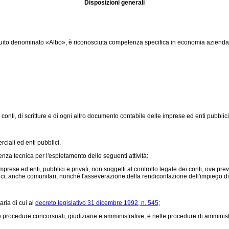
Disposizioni generali
i seguito denominato «Albo», è riconosciuta competenza specifica in economia aziend
 conti, di scritture e di ogni altro documento contabile delle imprese ed enti pubblici 
ciali ed enti pubblici.
nza tecnica per l'espletamento delle seguenti attività:
prese ed enti, pubblici e privati, non soggetti al controllo legale dei conti, ove previ
lici, anche comunitari, nonché l'asseverazione della rendicontazione dell'impiego di
aria di cui al
decreto legislativo 31 dicembre 1992, n. 545;
procedure concorsuali, giudiziarie e amministrative, e nelle procedure di amministra