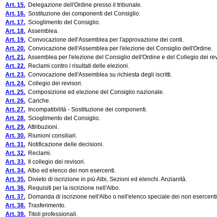
Art. 15.
Delegazione dell'Ordine presso il tribunale.
Art. 16.
Sostituzione dei componenti del Consiglio.
Art. 17.
Scioglimento del Consiglio.
Art. 18.
Assemblea.
Art. 19.
Convocazione dell'Assemblea per l'approvazione dei conti.
Art. 20.
Convocazione dell'Assemblea per l'elezione del Consiglio dell'Ordine.
Art. 21.
Assemblea per l'elezione del Consiglio dell'Ordine e del Collegio dei rev
Art. 22.
Reclami contro i risultati delle elezioni.
Art. 23.
Convocazione dell'Assemblea su richiesta degli iscritti.
Art. 24.
Collegio dei revisori.
Art. 25.
Composizione ed elezione del Consiglio nazionale.
Art. 26.
Cariche.
Art. 27.
Incompatibilità - Sostituzione dei componenti.
Art. 28.
Scioglimento del Consiglio.
Art. 29.
Attribuzioni.
Art. 30.
Riunioni consiliari.
Art. 31.
Notificazione delle decisioni.
Art. 32.
Reclami.
Art. 33.
Il collegio dei revisori.
Art. 34.
Albo ed elenco dei non esercenti.
Art. 35.
Divieto di iscrizione in più Albi, Sezioni ed elenchi. Anzianità.
Art. 36.
Requisiti per la iscrizione nell'Albo.
Art. 37.
Domanda di iscrizione nell'Albo o nell'elenco speciale dei non esercenti
Art. 38.
Trasferimento.
Art. 39.
Titoli professionali.