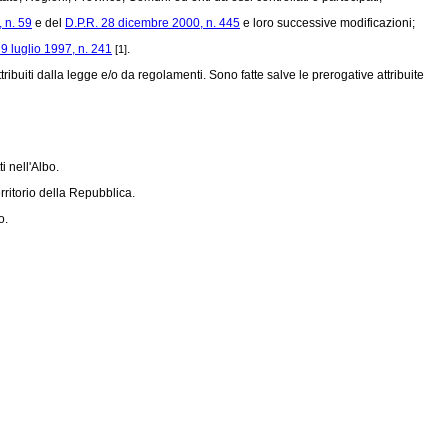
 n. 59
e del
D.P.R. 28 dicembre 2000, n. 445
e loro successive modificazioni;
 9 luglio 1997, n. 241
.
[1]
tribuiti dalla legge e/o da regolamenti. Sono fatte salve le prerogative attribuite
i nell'Albo.
erritorio della Repubblica.
o.