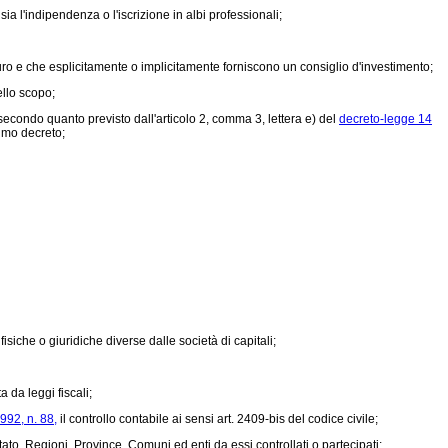
ia l'indipendenza o l'iscrizione in albi professionali;
turo e che esplicitamente o implicitamente forniscono un consiglio d'investimento;
ello scopo;
econdo quanto previsto dall'articolo 2, comma 3, lettera e) del
decreto-legge 14
imo decreto;
isiche o giuridiche diverse dalle società di capitali;
a da leggi fiscali;
992, n. 88,
il controllo contabile ai sensi art. 2409-bis del codice civile;
ato, Regioni, Province, Comuni ed enti da essi controllati o partecipati;