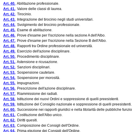
Art. 40.
Abilitazione professionale.
Art. 41.
Valore delle classi di laurea.
Art. 42.
Tirocinio.
Art. 43.
Integrazione del tirocinio negli studi universitari.
Art. 44.
Svolgimento del tirocinio professionale.
Art. 45.
Esame di abilitazione.
Art. 46.
Prove d'esame per l'iscrizione nella sezione A dell'Albo.
Art. 47.
Prove d'esame per l'iscrizione nella Sezione B dell'Albo.
Art. 48.
Rapporti tra Ordine professionale ed università.
Art. 49.
Esercizio dell'azione disciplinare.
Art. 50.
Procedimento disciplinare.
Art. 51.
Astensione e ricusazione.
Art. 52.
Sanzioni disciplinari.
Art. 53.
Sospensione cautelare.
Art. 54.
Sospensione per morosità.
Art. 55.
Impugnazioni.
Art. 56.
Prescrizione dell'azione disciplinare.
Art. 57.
Riammissione dei radiati.
Art. 58.
Istituzione dei nuovi Ordini e soppressione di quelli preesistenti.
Art. 59.
Istituzione del Consiglio nazionale e soppressione di quelli preesistenti.
Art. 60.
Successione nei rapporti giuridici e nella titolarità delle pubbliche funzio
Art. 61.
Costituzione dell'Albo unico.
Art. 62.
Diritti quesiti.
Art. 63.
Composizione dei Consigli dell'Ordine.
Art. 64.
Prima elezione dei Consigli dell'Ordine.