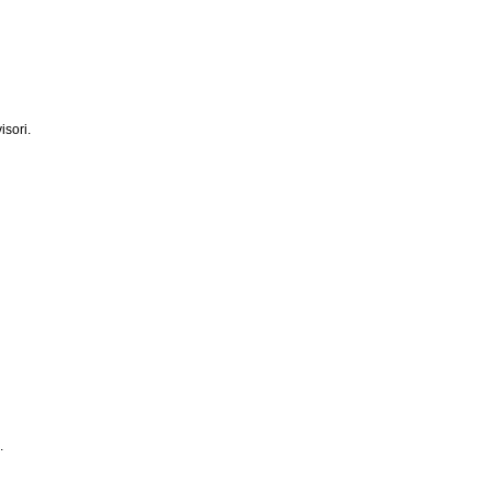
isori.
.