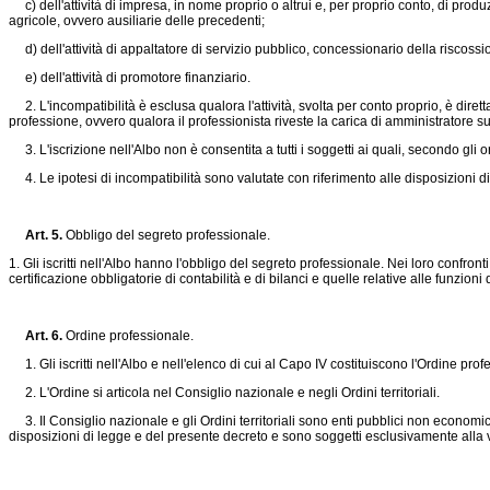
c) dell'attività di impresa, in nome proprio o altrui e, per proprio conto, di produz
agricole, ovvero ausiliarie delle precedenti;
d) dell'attività di appaltatore di servizio pubblico, concessionario della riscossion
e) dell'attività di promotore finanziario.
2. L'incompatibilità è esclusa qualora l'attività, svolta per conto proprio, è dirett
professione, ovvero qualora il professionista riveste la carica di amministratore su
3. L'iscrizione nell'Albo non è consentita a tutti i soggetti ai quali, secondo gli or
4. Le ipotesi di incompatibilità sono valutate con riferimento alle disposizioni di 
Art. 5.
Obbligo del segreto professionale.
1. Gli iscritti nell'Albo hanno l'obbligo del segreto professionale. Nei loro confron
certificazione obbligatorie di contabilità e di bilanci e quelle relative alle funzioni
Art. 6.
Ordine professionale.
1. Gli iscritti nell'Albo e nell'elenco di cui al Capo IV costituiscono l'Ordine profe
2. L'Ordine si articola nel Consiglio nazionale e negli Ordini territoriali.
3. Il Consiglio nazionale e gli Ordini territoriali sono enti pubblici non economi
disposizioni di legge e del presente decreto e sono soggetti esclusivamente alla vi