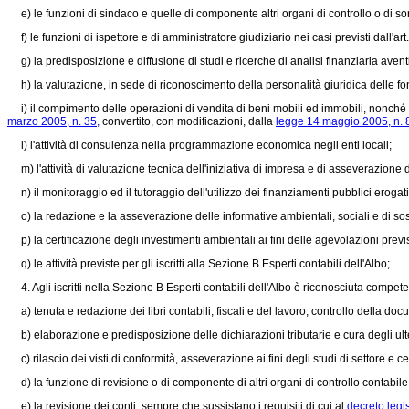
e) le funzioni di sindaco e quelle di componente altri organi di controllo o di sorv
f) le funzioni di ispettore e di amministratore giudiziario nei casi previsti dall'art
g) la predisposizione e diffusione di studi e ricerche di analisi finanziaria aven
h) la valutazione, in sede di riconoscimento della personalità giuridica delle fo
i) il compimento delle operazioni di vendita di beni mobili ed immobili, nonché l
marzo 2005, n. 35,
convertito, con modificazioni, dalla
legge 14 maggio 2005, n. 
l) l'attività di consulenza nella programmazione economica negli enti locali;
m) l'attività di valutazione tecnica dell'iniziativa di impresa e di asseverazione 
n) il monitoraggio ed il tutoraggio dell'utilizzo dei finanziamenti pubblici erogati
o) la redazione e la asseverazione delle informative ambientali, sociali e di soste
p) la certificazione degli investimenti ambientali ai fini delle agevolazioni previ
q) le attività previste per gli iscritti alla Sezione B Esperti contabili dell'Albo;
4. Agli iscritti nella Sezione B Esperti contabili dell'Albo è riconosciuta compete
a) tenuta e redazione dei libri contabili, fiscali e del lavoro, controllo della doc
b) elaborazione e predisposizione delle dichiarazioni tributarie e cura degli ulte
c) rilascio dei visti di conformità, asseverazione ai fini degli studi di settore e cer
d) la funzione di revisione o di componente di altri organi di controllo contabile
e) la revisione dei conti, sempre che sussistano i requisiti di cui al
decreto legi