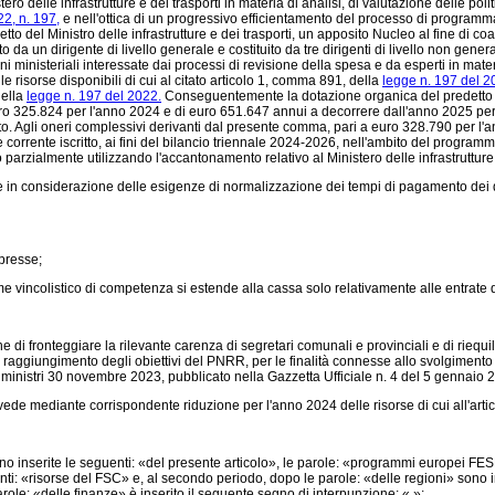
 delle infrastrutture e dei trasporti in materia di analisi, di valutazione delle poli
2, n. 197,
e nell'ottica di un progressivo efficientamento del processo di programmaz
inetto del Ministro delle infrastrutture e dei trasporti, un apposito Nucleo al fine di c
 da un dirigente di livello generale e costituito da tre dirigenti di livello non gener
i ministeriali interessate dai processi di revisione della spesa e da esperti in mate
le risorse disponibili di cui al citato articolo 1, comma 891, della
legge n. 197 del 2
della
legge n. 197 del 2022.
Conseguentemente la dotazione organica del predetto Min
i euro 325.824 per l'anno 2024 e di euro 651.647 annui a decorrere dall'anno 2025 pe
to. Agli oneri complessivi derivanti dal presente comma, pari a euro 328.790 per l
rrente iscritto, ai fini del bilancio triennale 2024-2026, nell'ambito del programma "
parzialmente utilizzando l'accantonamento relativo al Ministero delle infrastrutture 
che in considerazione delle esigenze di normalizzazione dei tempi di pagamento dei d
ppresse;
e vincolistico di competenza si estende alla cassa solo relativamente alle entrate di 
e di fronteggiare la rilevante carenza di segretari comunali e provinciali e di riequilib
del raggiungimento degli obiettivi del PNRR, per le finalità connesse allo svolgiment
i ministri 30 novembre 2023, pubblicato nella Gazzetta Ufficiale n. 4 del 5 gennaio 
ede mediante corrispondente riduzione per l'anno 2024 delle risorse di cui all'art
inserite le seguenti: «del presente articolo», le parole: «programmi europei FESR
i: «risorse del FSC» e, al secondo periodo, dopo le parole: «delle regioni» sono i
arole: «delle finanze» è inserito il seguente segno di interpunzione: «,»;