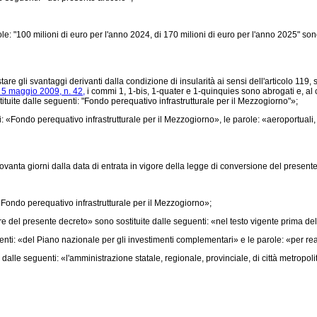
le: "100 milioni di euro per l'anno 2024, di 170 milioni di euro per l'anno 2025" sono
 gli svantaggi derivanti dalla condizione di insularità ai sensi dell'articolo 119, s
 5 maggio 2009, n. 42,
i commi 1, 1-bis, 1-quater e 1-quinquies sono abrogati e, al c
ituite dalle seguenti: "Fondo perequativo infrastrutturale per il Mezzogiorno"»;
Fondo perequativo infrastrutturale per il Mezzogiorno», le parole: «aeroportuali, i
ovanta giorni dalla data di entrata in vigore della legge di conversione del presente
«Fondo perequativo infrastrutturale per il Mezzogiorno»;
e del presente decreto» sono sostituite dalle seguenti: «nel testo vigente prima del
i: «del Piano nazionale per gli investimenti complementari» e le parole: «per real
e dalle seguenti: «l'amministrazione statale, regionale, provinciale, di città metrop