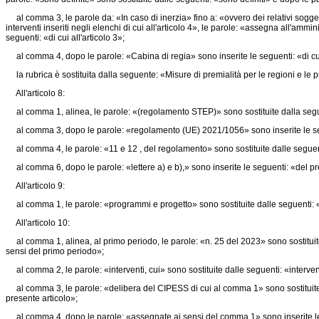
al comma 3, le parole da: «In caso di inerzia» fino a: «ovvero dei relativi soggetti
interventi inseriti negli elenchi di cui all'articolo 4», le parole: «assegna all'am
seguenti: «di cui all'articolo 3»;
al comma 4, dopo le parole: «Cabina di regia» sono inserite le seguenti: «di cui a
la rubrica è sostituita dalla seguente: «Misure di premialità per le regioni e le pr
All'articolo 8:
al comma 1, alinea, le parole: «(regolamento STEP)» sono sostituite dalla seg
al comma 3, dopo le parole: «regolamento (UE) 2021/1056» sono inserite le segu
al comma 4, le parole: «11 e 12 , del regolamento» sono sostituite dalle seguen
al comma 6, dopo le parole: «lettere a) e b),» sono inserite le seguenti: «del pr
All'articolo 9:
al comma 1, le parole: «programmi e progetto» sono sostituite dalle seguenti: 
All'articolo 10:
al comma 1, alinea, al primo periodo, le parole: «n. 25 del 2023» sono sostituite 
sensi del primo periodo»;
al comma 2, le parole: «interventi, cui» sono sostituite dalle seguenti: «intervent
al comma 3, le parole: «delibera del CIPESS di cui al comma 1» sono sostituite
presente articolo»;
al comma 4, dopo le parole: «assegnate ai sensi del comma 1» sono inserite le 