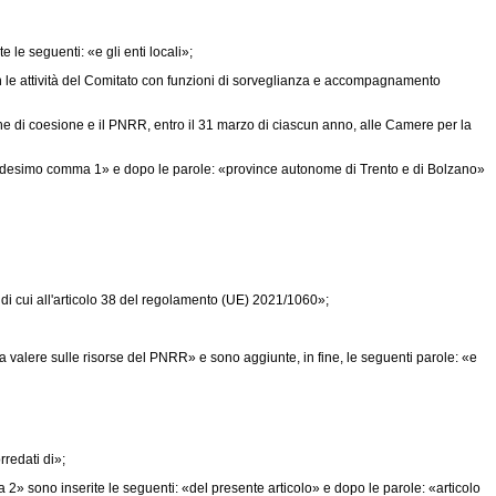
le seguenti: «e gli enti locali»;
 con le attività del Comitato con funzioni di sorveglianza e accompagnamento
itiche di coesione e il PNRR, entro il 31 marzo di ciascun anno, alle Camere per la
l medesimo comma 1» e dopo le parole: «province autonome di Trento e di Bolzano»
i cui all'articolo 38 del regolamento (UE) 2021/1060»;
 a valere sulle risorse del PNRR» e sono aggiunte, in fine, le seguenti parole: «e
redati di»;
» sono inserite le seguenti: «del presente articolo» e dopo le parole: «articolo