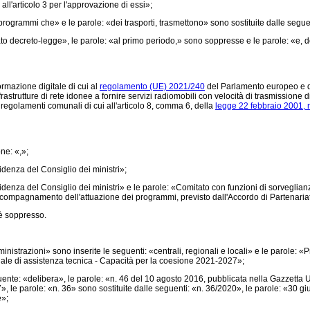
ll'articolo 3 per l'approvazione di essi»;
ogrammi che» e le parole: «dei trasporti, trasmettono» sono sostituite dalle seguen
o decreto-legge», le parole: «al primo periodo,» sono soppresse e le parole: «e, do
ormazione digitale di cui al
regolamento (UE) 2021/240
del Parlamento europeo e de
frastrutture di rete idonee a fornire servizi radiomobili con velocità di trasmissione 
 regolamenti comunali di cui all'articolo 8, comma 6, della
legge 22 febbraio 2001, n
ne: «,»;
denza del Consiglio dei ministri»;
denza del Consiglio dei ministri» e le parole: «Comitato con funzioni di sorveglia
accompagnamento dell'attuazione dei programmi, previsto dall'Accordo di Partenari
 è soppresso.
strazioni» sono inserite le seguenti: «centrali, regionali e locali» e le parole: 
e di assistenza tecnica - Capacità per la coesione 2021-2027»;
nte: «delibera», le parole: «n. 46 del 10 agosto 2016, pubblicata nella Gazzetta U
», le parole: «n. 36» sono sostituite dalle seguenti: «n. 36/2020», le parole: «30 g
e»;