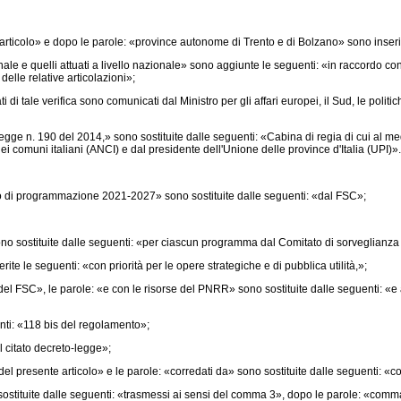
ticolo» e dopo le parole: «province autonome di Trento e di Bolzano» sono inserite 
ionale e quelli attuati a livello nazionale» sono aggiunte le seguenti: «in raccordo
elle relative articolazioni»;
ti di tale verifica sono comunicati dal Ministro per gli affari europei, il Sud, le pol
 legge n. 190 del 2014,» sono sostituite dalle seguenti: «Cabina di regia di cui a
 comuni italiani (ANCI) e dal presidente dell'Unione delle province d'Italia (UPI)».
o di programmazione 2021-2027» sono sostituite dalle seguenti: «dal FSC»;
o sostituite dalle seguenti: «per ciascun programma dal Comitato di sorveglianza d
te le seguenti: «con priorità per le opere strategiche e di pubblica utilità,»;
 del FSC», le parole: «e con le risorse del PNRR» sono sostituite dalle seguenti: «e
nti: «118 bis del regolamento»;
l citato decreto-legge»;
 presente articolo» e le parole: «corredati da» sono sostituite dalle seguenti: «cor
ituite dalle seguenti: «trasmessi ai sensi del comma 3», dopo le parole: «comma 2