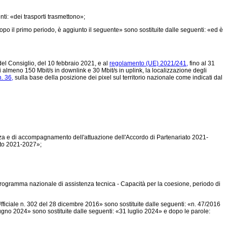
ti: «dei trasporti trasmettono»;
po il primo periodo, è aggiunto il seguente» sono sostituite dalle seguenti: «ed è
l Consiglio, del 10 febbraio 2021, e al
regolamento (UE) 2021/241,
fino al 31
di almeno 150 Mbit/s in downlink e 30 Mbit/s in uplink, la localizzazione degli
. 36,
sulla base della posizione dei pixel sul territorio nazionale come indicati dal
nza e di accompagnamento dell'attuazione dell'Accordo di Partenariato 2021-
ato 2021-2027»;
«Programma nazionale di assistenza tecnica - Capacità per la coesione, periodo di
fficiale n. 302 del 28 dicembre 2016» sono sostituite dalle seguenti: «n. 47/2016
iugno 2024» sono sostituite dalle seguenti: «31 luglio 2024» e dopo le parole: