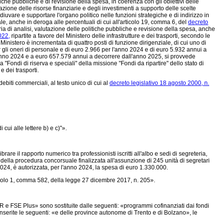
tiche pubbliche e di revisione della spesa, in coerenza con gli obiettivi delle
ione delle risorse finanziarie e degli investimenti a supporto delle scelte
oadiuvare e supportare l'organo politico nelle funzioni strategiche e di indirizzo in
ale, anche in deroga alle percentuali di cui all'articolo 19, comma 6, del
decreto
ria di analisi, valutazione delle politiche pubbliche e revisione della spesa, anche
022,
ripartite a favore del Ministero delle infrastrutture e dei trasporti, secondo le
istero è incrementata di quattro posti di funzione dirigenziale, di cui uno di
r gli oneri di personale e di euro 2.966 per l'anno 2024 e di euro 5.932 annui a
'anno 2024 e a euro 657.579 annui a decorrere dall'anno 2025, si provvede
Fondi di riserva e speciali" della missione "Fondi da ripartire" dello stato di
e dei trasporti.
ebiti commerciali, al testo unico di cui al
decreto legislativo 18 agosto 2000, n.
cui alle lettere b) e c)"».
rare il rapporto numerico tra professionisti iscritti all'albo e sedi di segreteria,
o della procedura concorsuale finalizzata all'assunzione di 245 unità di segretari
2024, è autorizzata, per l'anno 2024, la spesa di euro 1.330.000.
icolo 1, comma 582, della
legge 27 dicembre 2017, n. 205».
 e FSE Plus» sono sostituite dalle seguenti: «programmi cofinanziati dai fondi
nserite le seguenti: «e delle province autonome di Trento e di Bolzano», le