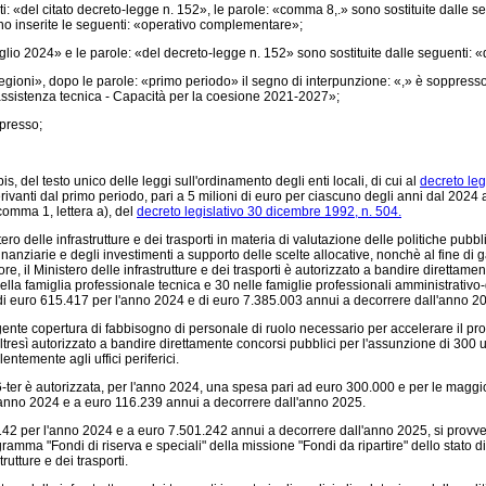
 «del citato decreto-legge n. 152», le parole: «comma 8,.» sono sostituite dalle seg
ono inserite le seguenti: «operativo complementare»;
io 2024» e le parole: «del decreto-legge n. 152» sono sostituite dalle seguenti: «d
regioni», dopo le parole: «primo periodo» il segno di interpunzione: «,» è soppres
ssistenza tecnica - Capacità per la coesione 2021-2027»;
presso;
is, del testo unico delle leggi sull'ordinamento degli enti locali, di cui al
decreto leg
rivanti dal primo periodo, pari a 5 milioni di euro per ciascuno degli anni dal 2024 
, comma 1, lettera a), del
decreto legislativo 30 dicembre 1992, n. 504.
 delle infrastrutture e dei trasporti in materia di valutazione delle politiche pubbli
ziarie e degli investimenti a supporto delle scelte allocative, nonchè al fine di gara
uatore, il Ministero delle infrastrutture e dei trasporti è autorizzato a bandire dire
nella famiglia professionale tecnica e 30 nelle famiglie professionali amministrativo-
sa di euro 615.417 per l'anno 2024 e di euro 7.385.003 annui a decorrere dall'anno 2
gente copertura di fabbisogno di personale di ruolo necessario per accelerare il proce
è altresì autorizzato a bandire direttamente concorsi pubblici per l'assunzione di 300 
entemente agli uffici periferici.
er è autorizzata, per l'anno 2024, una spesa pari ad euro 300.000 e per le maggior
'anno 2024 e a euro 116.239 annui a decorrere dall'anno 2025.
.142 per l'anno 2024 e a euro 7.501.242 annui a decorrere dall'anno 2025, si provv
rogramma "Fondi di riserva e speciali" della missione "Fondi da ripartire" dello stato 
utture e dei trasporti.