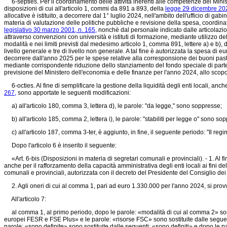
6-septies. Per il coordinamento delle attività inerenti alle competenze del Ministero
disposizioni di cui all'articolo 1, commi da 891 a 893, della
legge 29 dicembre 202
allocative è istituito, a decorrere dal 1° luglio 2024, nell'ambito dell'ufficio di gab
materia di valutazione delle politiche pubbliche e revisione della spesa, coordinato
legislativo 30 marzo 2001, n. 165,
nonchè dal personale indicato dalle articolazion
attraverso convenzioni con università e istituti di formazione, mediante utilizzo del
modalità e nei limiti previsti dal medesimo articolo 1, comma 891, lettere a) e b), 
livello generale e tre di livello non generale. A tal fine è autorizzata la spesa d
decorrere dall'anno 2025 per le spese relative alla corresponsione dei buoni pas
mediante corrispondente riduzione dello stanziamento del fondo speciale di parte co
previsione del Ministero dell'economia e delle finanze per l'anno 2024, allo scopo 
6-octies. Al fine di semplificare la gestione della liquidità degli enti locali, an
267,
sono apportate le seguenti modificazioni:
a) all'articolo 180, comma 3, lettera d), le parole: "da legge," sono soppresse;
b) all'articolo 185, comma 2, lettera i), le parole: "stabiliti per legge o" sono so
c) all'articolo 187, comma 3-ter, è aggiunto, in fine, il seguente periodo: "Il regim
Dopo l'articolo 6 è inserito il seguente:
«Art. 6-bis (Disposizioni in materia di segretari comunali e provinciali). - 1. Al fin
anche per il rafforzamento della capacità amministrativa degli enti locali ai fini 
comunali e provinciali, autorizzata con il decreto del Presidente del Consiglio de
2. Agli oneri di cui al comma 1, pari ad euro 1.330.000 per l'anno 2024, si provv
All'articolo 7:
al comma 1, al primo periodo, dopo le parole: «modalità di cui al comma 2» sono 
europei FESR e FSE Plus» e le parole: «risorse FSC» sono sostituite dalle seguent
parole: «sono definite» sono sostituite dalle seguenti: «sono definiti» e dopo le p