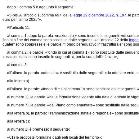
dopo il comma 5 è aggiunto il seguente:
«5-bis. All'articolo 1, comma 697, della
legge 29 dicembre 2022, n. 197,
le paro
euro per l'anno 2025"».
All'articolo 11:
al comma 1, dopo la parola: «nazionale,» sono inserite le seguenti: «di contrastare
fino alla fine del comma sono sostituite dalle seguenti: «all'articolo 22 della
legge
quater" sono soppresse e le parole: "Fondo perequativo infrastrutturale" sono sost
al comma 2, le parole: «fondo di cui al comma 1» sono sostituite dalle seguenti: «
«assistenziali» sono inserite le seguenti: «, per la cura dell'infanzia»;
al comma 3:
all'alinea, la parola: «adottato» è sostituita dalle seguenti: «da adottare entro n
alla lettera a):
all'alinea, le parole: «fondo di cui al comma 1» sono sostituite dalle seguenti: 
al numero 1), le parole: «nella formulazione vigente alla data di entrata in vigor
al numero 7), le parole: «dal Piano complementare» sono sostituite dalle seguent
alla lettera b), le parole: «l'amministrazione statale o regionale» sono sostituit
alla lettera c):
al numero 1) è premesso il seguente:
«01) le proposte formulate dagli enti locali del territorio»;