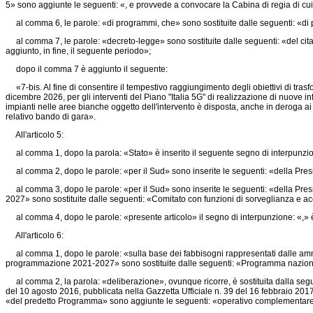
5» sono aggiunte le seguenti: «, e provvede a convocare la Cabina di regia di cui a
al comma 6, le parole: «di programmi, che» sono sostituite dalle seguenti: «di pr
al comma 7, le parole: «decreto-legge» sono sostituite dalle seguenti: «del citat
aggiunto, in fine, il seguente periodo»;
dopo il comma 7 è aggiunto il seguente:
«7-bis. Al fine di consentire il tempestivo raggiungimento degli obiettivi di trasf
dicembre 2026, per gli interventi del Piano "Italia 5G" di realizzazione di nuove in
impianti nelle aree bianche oggetto dell'intervento è disposta, anche in deroga ai
relativo bando di gara».
All'articolo 5:
al comma 1, dopo la parola: «Stato» è inserito il seguente segno di interpunzio
al comma 2, dopo le parole: «per il Sud» sono inserite le seguenti: «della Presi
al comma 3, dopo le parole: «per il Sud» sono inserite le seguenti: «della Presi
2027» sono sostituite dalle seguenti: «Comitato con funzioni di sorveglianza e 
al comma 4, dopo le parole: «presente articolo» il segno di interpunzione: «,»
All'articolo 6:
al comma 1, dopo le parole: «sulla base dei fabbisogni rappresentati dalle ammini
programmazione 2021-2027» sono sostituite dalle seguenti: «Programma nazional
al comma 2, la parola: «deliberazione», ovunque ricorre, è sostituita dalla segue
del 10 agosto 2016, pubblicata nella Gazzetta Ufficiale n. 39 del 16 febbraio 2017
«del predetto Programma» sono aggiunte le seguenti: «operativo complementar