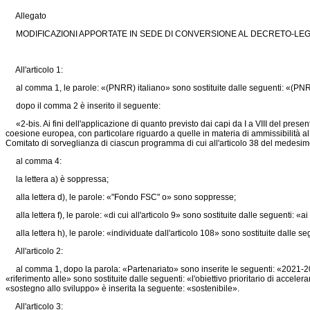
Allegato
MODIFICAZIONI APPORTATE IN SEDE DI CONVERSIONE AL DECRETO-LEGGE
All'articolo 1:
al comma 1, le parole: «(PNRR) italiano» sono sostituite dalle seguenti: «(PN
dopo il comma 2 è inserito il seguente:
«2-bis. Ai fini dell'applicazione di quanto previsto dai capi da I a VIII del presen
coesione europea, con particolare riguardo a quelle in materia di ammissibilità al f
Comitato di sorveglianza di ciascun programma di cui all'articolo 38 del medesi
al comma 4:
la lettera a) è soppressa;
alla lettera d), le parole: «"Fondo FSC" o» sono soppresse;
alla lettera f), le parole: «di cui all'articolo 9» sono sostituite dalle seguenti: «ai 
alla lettera h), le parole: «individuate dall'articolo 108» sono sostituite dalle seg
All'articolo 2:
al comma 1, dopo la parola: «Partenariato» sono inserite le seguenti: «2021-2027
«riferimento alle» sono sostituite dalle seguenti: «l'obiettivo prioritario di acceler
«sostegno allo sviluppo» è inserita la seguente: «sostenibile».
All'articolo 3: