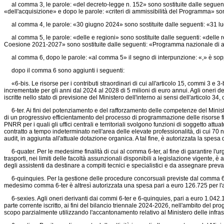
al comma 3, le parole: «del decreto-legge n. 152» sono sostituite dalle seguenti:
«dell'acquisizione» e dopo le parole: «criteri di ammissibilità del Programma» s
al comma 4, le parole: «30 giugno 2024» sono sostituite dalle seguenti: «31 lugl
al comma 5, le parole: «delle e regioni» sono sostituite dalle seguenti: «delle 
Coesione 2021-2027» sono sostituite dalle seguenti: «Programma nazionale di a
al comma 6, dopo le parole: «al comma 5» il segno di interpunzione: «,» è sop
dopo il comma 6 sono aggiunti i seguenti:
«6-bis. Le risorse per i contributi straordinari di cui all'articolo 15, commi 3 e 3-b
incrementate per gli anni dal 2024 al 2028 di 5 milioni di euro annui. Agli oneri de
iscritte nello stato di previsione del Ministero dell'interno ai sensi dell'articolo 34
6-ter. Ai fini del potenziamento e del rafforzamento delle competenze del Ministero
di un progressivo efficientamento del processo di programmazione delle risorse finan
PNRR per i quali gli uffici centrali e territoriali svolgono funzioni di soggetto att
contratto a tempo indeterminato nell'area delle elevate professionalità, di cui 70 
audit, in aggiunta all'attuale dotazione organica. A tal fine, è autorizzata la spe
6-quater. Per le medesime finalità di cui al comma 6-ter, al fine di garantire l'ur
trasporti, nei limiti delle facoltà assunzionali disponibili a legislazione vigente, 
degli assistenti da destinare a compiti tecnici e specialistici e da assegnare preval
6-quinquies. Per la gestione delle procedure concorsuali previste dal comma 6-t
medesimo comma 6-ter è altresì autorizzata una spesa pari a euro 126.725 per l
6-sexies. Agli oneri derivanti dai commi 6-ter e 6-quinquies, pari a euro 1.042
parte corrente iscritto, ai fini del bilancio triennale 2024-2026, nell'ambito del p
scopo parzialmente utilizzando l'accantonamento relativo al Ministero delle infrastr