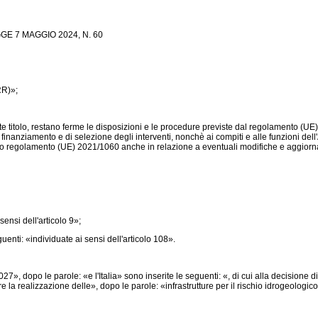
 7 MAGGIO 2024, N. 60
RR)»;
te titolo, restano ferme le disposizioni e le procedure previste dal
regolamento (UE
inanziamento e di selezione degli interventi, nonchè ai compiti e alle funzioni dell'Au
mo
regolamento (UE) 2021/1060
anche in relazione a eventuali modifiche e aggior
sensi dell'articolo 9»;
uenti: «individuate ai sensi dell'articolo 108».
», dopo le parole: «e l'Italia» sono inserite le seguenti: «, di cui alla decisione
are la realizzazione delle», dopo le parole: «infrastrutture per il rischio idrogeologic