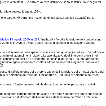
uenti: «comma 8.», le parole: «all'acquisizione» sono sostituite dalle seguenti:
el citato decreto-legge n. 152»;
so e le parole: «Programma nazionale di assistenza tecnica Capacità per la
islativo 18 agosto 2000, n. 267,
finalizzati a favorire la fusione dei comuni, sono
al 2028, si provvede a valere sulle risorse disponibili a legislazione vigente
che e di revisione della spesa, in coerenza con gli obiettivi del PNRR e nell'ottica
ntire gli adempimenti relativi alla fase attuativa degli interventi previsti nel
ttamente concorsi pubblici e ad assumere 100 unità di personale, da inquadrare con
giuridico-legale, economico-contabile-finanziaria e della vigilanza, controllo e
025.
sso di rafforzamento delle proprie capacità, il Ministero delle infrastrutture e dei
unità di personale dell'area dei funzionari e di 150 unità di personale dell'area
i spese di funzionamento indotte dal reclutamento del personale di cui al
ede mediante corrispondente riduzione dello stanziamento del fondo speciale di
di previsione del Ministero dell'economia e delle finanze per l'anno 2024, allo