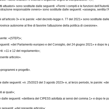
 attuatori» sono sostituite dalle seguenti: «Fermi i compiti e le funzioni dell'Autori
ministrazione responsabile ovvero» sono sostituite dalle seguenti: «assegna, sentita l
ll'articolo 3» e le parole: «del decreto-legge n. 77 del 2021» sono sostituite dalle
ovince autonome al fine di favorire l'attuazione della politica di coesione».
uente: «(STEP)»;
enti: «del Parlamento europeo e del Consiglio, del 24 giugno 2021» e dopo le paro
ti: «11 e 12 del regolamento»;
esente articolo».
«programmi e progetti».
dalle seguenti: «n. 25/2023 del 3 agosto 2023» e, al terzo periodo, le parole: «deli
i ai quali»;
 dalle seguenti: «delibera del CIPESS adottata ai sensi del comma 1» e dopo le p
seguenti: «del presente articolo»;