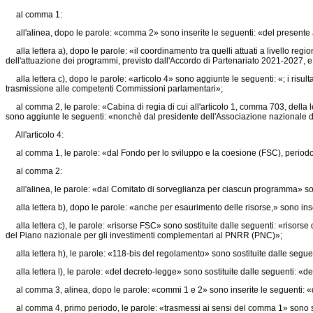
al comma 1:
all'alinea, dopo le parole: «comma 2» sono inserite le seguenti: «del presente ar
alla lettera a), dopo le parole: «il coordinamento tra quelli attuati a livello reg
dell'attuazione dei programmi, previsto dall'Accordo di Partenariato 2021-2027, e d
alla lettera c), dopo le parole: «articolo 4» sono aggiunte le seguenti: «; i risulta
trasmissione alle competenti Commissioni parlamentari»;
al comma 2, le parole: «Cabina di regia di cui all'articolo 1, comma 703, della
sono aggiunte le seguenti: «nonchè dal presidente dell'Associazione nazionale dei
All'articolo 4:
al comma 1, le parole: «dal Fondo per lo sviluppo e la coesione (FSC), period
al comma 2:
all'alinea, le parole: «dal Comitato di sorveglianza per ciascun programma» son
alla lettera b), dopo le parole: «anche per esaurimento delle risorse,» sono inseri
alla lettera c), le parole: «risorse FSC» sono sostituite dalle seguenti: «risorse
del Piano nazionale per gli investimenti complementari al PNRR (PNC)»;
alla lettera h), le parole: «118-bis del regolamento» sono sostituite dalle segue
alla lettera l), le parole: «del decreto-legge» sono sostituite dalle seguenti: «de
al comma 3, alinea, dopo le parole: «commi 1 e 2» sono inserite le seguenti: «del
al comma 4, primo periodo, le parole: «trasmessi ai sensi del comma 1» sono sost