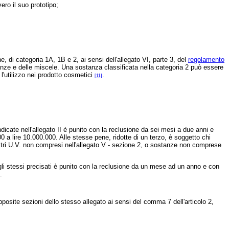
ro il suo prototipo;
, di categoria 1A, 1B e 2, ai sensi dell'allegato VI, parte 3, del
regolamento
stanze e delle miscele. Una sostanza classificata nella categoria 2 può essere
l'utilizzo nei prodotto cosmetici
.
[11]
icate nell'allegato II è punito con la reclusione da sei mesi a due anni e
 a lire 10.000.000. Alle stesse pene, ridotte di un terzo, è soggetto chi
iltri U.V. non compresi nell'allegato V - sezione 2, o sostanze non comprese
gli stessi precisati è punito con la reclusione da un mese ad un anno e con
.
osite sezioni dello stesso allegato ai sensi del comma 7 dell'articolo 2,