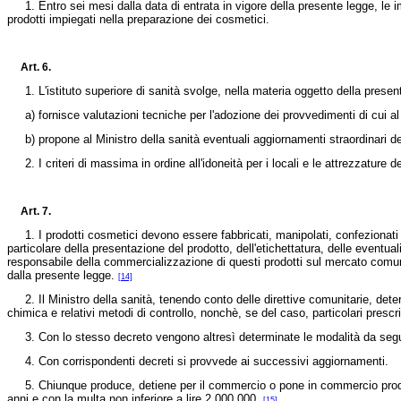
1. Entro sei mesi dalla data di entrata in vigore della presente legge, le im
prodotti impiegati nella preparazione dei cosmetici.
Art. 6.
1. L'istituto superiore di sanità svolge, nella materia oggetto della presente
a) fornisce valutazioni tecniche per l'adozione dei provvedimenti di cui al
b) propone al Ministro della sanità eventuali aggiornamenti straordinari degl
2. I criteri di massima in ordine all'idoneità per i locali e le attrezzature de
Art. 7.
1. I prodotti cosmetici devono essere fabbricati, manipolati, confezionati e
particolare della presentazione del prodotto, dell'etichettatura, delle eventua
responsabile della commercializzazione di questi prodotti sul mercato comunita
dalla presente legge.
[14]
2. Il Ministro della sanità, tenendo conto delle direttive comunitarie, determ
chimica e relativi metodi di controllo, nonchè, se del caso, particolari prescr
3. Con lo stesso decreto vengono altresì determinate le modalità da seguire
4. Con corrispondenti decreti si provvede ai successivi aggiornamenti.
5. Chiunque produce, detiene per il commercio o pone in commercio prodotti
anni e con la multa non inferiore a lire 2.000.000.
[15]