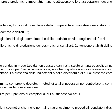
prese produttrici e importatrici, anche attraverso le loro associazioni, devono
 legge, funzioni di consulenza della competente amministrazione statale. In tale 
 comma 2 dell'art. 7;
i elenchi, degli adempimenti e delle modalità previsti dagli articoli 2 e 4.
lle officine di produzione dei cosmetici di cui all'art. 10 vengono stabiliti dall'
 venduti in modo tale da non causare danni alla salute umana se applicati nel
li istruzioni per l'uso e l'eliminazione, nonché di qualsiasi altra indicazione o 
rio. La presenza delle indicazioni o delle avvertenze di cui al presente comma no
ina, con proprio decreto, i metodi di analisi necessari per controllare la compo
izioni per la conservazione.
 per il prelievo di campioni di cui al successivo art. 11.
 cosmetici che, nelle normali o ragionevolmente prevedibili condizioni d'uso