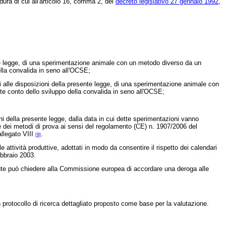
ura di cui all'articolo 16, comma 2, del
decreto legislativo 27 gennaio 1992,
nte legge, di una sperimentazione animale con un metodo diverso da un
ella convalida in seno all'OCSE;
i alle disposizioni della presente legge, di una sperimentazione animale con
te conto dello sviluppo della convalida in seno all'OCSE;
oni della presente legge, dalla data in cui dette sperimentazioni vanno
 dei metodi di prova ai sensi del
regolamento (CE) n. 1907/2006
del
allegato VIII
.
[9]
e attività produttive, adottati in modo da consentire il rispetto dei calendari
ebbraio 2003.
lute può chiedere alla Commissione europea di accordare una deroga alle
 protocollo di ricerca dettagliato proposto come base per la valutazione.