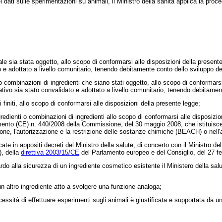
i sulle sperimentazioni su animali, il Ministro della sanità applica la proced
le sia stata oggetto, allo scopo di conformarsi alle disposizioni della prese
 e adottato a livello comunitario, tenendo debitamente conto dello sviluppo d
combinazioni di ingredienti che siano stati oggetto, allo scopo di conformars
ivo sia stato convalidato e adottato a livello comunitario, tenendo debitamen
initi, allo scopo di conformarsi alle disposizioni della presente legge;
redienti o combinazioni di ingredienti allo scopo di conformarsi alle disposizi
mento (CE) n. 440/2008
della Commissione, del 30 maggio 2008, che istituisce
one, l'autorizzazione e la restrizione delle sostanze chimiche (BEACH) o nell'
te in appositi decreti del Ministro della salute, di concerto con il Ministro dell
), della
direttiva 2003/15/CE
del Parlamento europeo e del Consiglio, del 27 f
o alla sicurezza di un ingrediente cosmetico esistente il Ministero della sa
 altro ingrediente atto a svolgere una funzione analoga;
sità di effettuare esperimenti sugli animali è giustificata e supportata da un