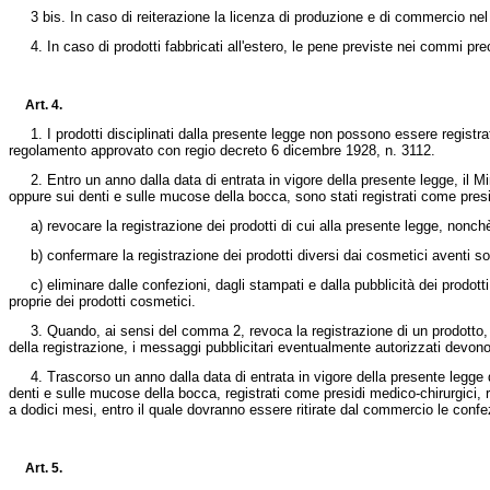
3 bis. In caso di reiterazione la licenza di produzione e di commercio nel
4. In caso di prodotti fabbricati all'estero, le pene previste nei commi prec
Art. 4.
1. I prodotti disciplinati dalla presente legge non possono essere registrati
regolamento approvato con
regio decreto 6 dicembre 1928, n. 3112.
2. Entro un anno dalla data di entrata in vigore della presente legge, il Mini
oppure sui denti e sulle mucose della bocca, sono stati registrati come pres
a) revocare la registrazione dei prodotti di cui alla presente legge, nonchè 
b) confermare la registrazione dei prodotti diversi dai cosmetici aventi solta
c) eliminare dalle confezioni, dagli stampati e dalla pubblicità dei prodott
proprie dei prodotti cosmetici.
3. Quando, ai sensi del comma 2, revoca la registrazione di un prodotto, il 
della registrazione, i messaggi pubblicitari eventualmente autorizzati devono 
4. Trascorso un anno dalla data di entrata in vigore della presente legge de
denti e sulle mucose della bocca, registrati come presidi medico-chirurgici, ri
a dodici mesi, entro il quale dovranno essere ritirate dal commercio le conf
Art. 5.