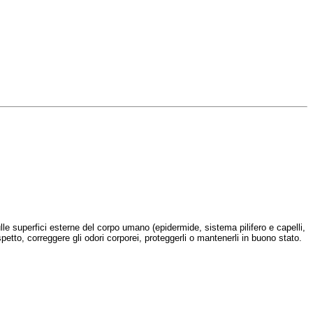
le superfici esterne del corpo umano (epidermide, sistema pilifero e capelli,
spetto, correggere gli odori corporei, proteggerli o mantenerli in buono stato.