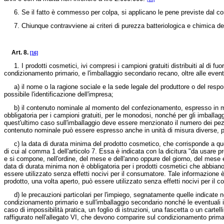
6. Se il fatto è commesso per colpa, si applicano le pene previste dal co
7. Chiunque contravviene ai criteri di purezza batteriologica e chimica dei 
Art. 8.
[16]
1. I prodotti cosmetici, ivi compresi i campioni gratuiti distribuiti al di fu
condizionamento primario, e l'imballaggio secondario recano, oltre alle eventua
a) il nome o la ragione sociale e la sede legale del produttore o del respon
possibile l'identificazione dell'impresa;
b) il contenuto nominale al momento del confezionamento, espresso in misure
obbligatoria per i campioni gratuiti, per le monodosi, nonché per gli imballag
quest'ultimo caso sull'imballaggio deve essere menzionato il numero dei pezz
contenuto nominale può essere espresso anche in unità di misura diverse, pur
c) la data di durata minima del prodotto cosmetico, che corrisponde a quell
di cui al comma 1 dell'articolo 7. Essa è indicata con la dicitura "da usare p
e si compone, nell'ordine, del mese e dell'anno oppure del giorno, del mese e
data di durata minima non è obbligatoria per i prodotti cosmetici che abbiano 
essere utilizzato senza effetti nocivi per il consumatore. Tale informazione è i
prodotto, una volta aperto, può essere utilizzato senza effetti nocivi per il
d) le precauzioni particolari per l'impiego, segnatamente quelle indicate nell
condizionamento primario e sull'imballaggio secondario nonché le eventuali ind
caso di impossibilità pratica, un foglio di istruzioni, una fascetta o un carte
raffigurato nell'allegato VI, che devono comparire sul condizionamento primar