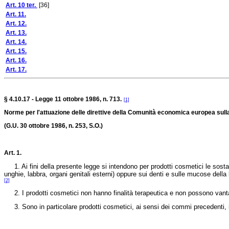
Art. 10 ter.
[36]
Art. 11.
Art. 12.
Art. 13.
Art. 14.
Art. 15.
Art. 16.
Art. 17.
§ 4.10.17 - Legge 11 ottobre 1986, n. 713.
[1]
Norme per l'attuazione delle direttive della Comunità economica europea sulla
(G.U. 30 ottobre 1986, n. 253, S.O.)
Art. 1.
1. Ai fini della presente legge si intendono per prodotti cosmetici le sostan
unghie, labbra, organi genitali esterni) oppure sui denti e sulle mucose della 
[2]
2. I prodotti cosmetici non hanno finalità terapeutica e non possono vantar
3. Sono in particolare prodotti cosmetici, ai sensi dei commi precedenti, i 