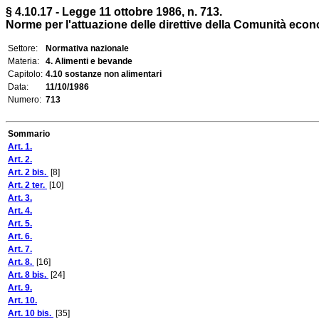
§ 4.10.17 - Legge 11 ottobre 1986, n. 713.
Norme per l'attuazione delle direttive della Comunità econ
Settore:
Normativa nazionale
Materia:
4. Alimenti e bevande
Capitolo:
4.10 sostanze non alimentari
Data:
11/10/1986
Numero:
713
Sommario
Art. 1.
Art. 2.
Art. 2 bis.
[8]
Art. 2 ter.
[10]
Art. 3.
Art. 4.
Art. 5.
Art. 6.
Art. 7.
Art. 8.
[16]
Art. 8 bis.
[24]
Art. 9.
Art. 10.
Art. 10 bis.
[35]