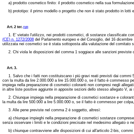
a) prodotto cosmetico finito: il prodotto cosmetico nella sua formulazione 
b) prototipo: il primo modello o progetto che non è stato prodotto in lotti e 
Art. 2 ter.
[10]
1. E' vietato l'utilizzo, nei prodotti cosmetici, di sostanze classificate co
(CE) n. 1272/2008
del Parlamento europeo e del Consiglio, del 16 dicembre 200
utilizzata nei cosmetici se è stata sottoposta alla valutazione del comitato 
2. Chi viola le disposizioni del comma 1 soggiace alle sanzioni previste d
Art. 3.
1. Salvo che i fatti non costituiscano i più gravi reati previsti dai commi 5
con la multa da lire 2.000.000 a lire 15.000.000 o, se il fatto è commesso pe
impiega nella preparazione di cosmetici coloranti non compresi negli allegat
in altre liste positive aggiunte in apposite sezioni dello stesso allegato V, ai
2. Chiunque impiega nella preparazione di cosmetici sostanze e coloranti inc
la multa da lire 500.000 a lire 5.000.000 o, se il fatto è commesso per colpa
3. Alle pene previste nel comma 2 è soggetto, altresì:
a) chiunque impieghi nella preparazione di cosmetici sostanze comprese nell'
senza osservare i limiti e le condizioni precisate nel medesimo allegato o nei
b) chiunque contravviene alle disposizioni di cui all'articolo 2-bis, commi