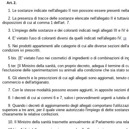
Art. 2.
1. Le sostanze indicate nell'allegato II non possono essere presenti nell
2. La presenza di tracce delle sostanze elencate nell'allegato II è tuttavia
disposizioni di cui al comma 1 dell'art. 7.
3. L'impiego delle sostanze e dei coloranti indicati negli allegati III e IV è c
4. E' vietato l'uso di coloranti diversi da quelli indicati nell'allegato IV.
[3]
5. Nei prodotti appartenenti alle categorie di cui alle diverse sezioni dell'
condizioni ivi prescritti.
5 bis. [E' vietato l'uso nei cosmetici di ingredienti o di combinazioni di in
5 ter. [Il Ministro della sanità, con proprio decreto, adegua il termine di
l'esclusione delle sperimentazioni su animali alla condizione che sia stato 
6. Gli elenchi e le prescrizioni di cui agli allegati sono aggiornati, tenuto 
commercio e dell'artigianato.
7. Con le stesse modalità possono essere aggiunti, in apposite sezioni dell'a
8. I decreti di cui ai commi 6 e 7, salvo i provvedimenti urgenti a tutela dell
9. Quando i decreti di aggiornamento degli allegati comportano l'utilizzazi
superiore a tre anni, per il quale viene autorizzato l'impiego di dette sostan
chiaramente le relative confezioni.
10. Il Ministro della sanità trasmette annualmente al Parlamento una relazi