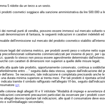
mma 5 ridotte da un terzo a un sesto.
prodotti cosmetici soggiace alla sanzione amministrativa da lire 500.000 a li
ori dei normali punti di vendita, possono essere immessi sul mercato soltanto se
li denominazioni di fantasia, le seguenti indicazioni in caratteri indelebili ed 
sabile dell'immissione sul mercato del prodotto cosmetico stabilito all'intern
 legali del sistema metrico, per prodotti aventi peso o volume netto superior
gi preconfenzionati solitamente commercializzati per insieme di pezzi, per i qu
i, quando lo stesso non possa essere agevolmente determinato dall'esterno. In 
ché con caratteri di dimensioni non superiori a quelle delle misure legali;
a alla quale tale prodotto, opportunamente conservato, continua a soddisfare l
referibilmente entro ..." seguita dalla data stessa, oppure dall'indicazione del
 dell'anno. Se necessario, tale indicazione è completata precisando anche le co
una durata minima superiore ai trenta mesi. Per tali prodotti è riportata un'indi
ndicata tramite il simbolo raffigurato nell'allegato VI-bis, seguito dall'indicazi
 consumatore
;
[17]
e colonne degli allegati III e V intitolate "Modalità di impiego e avvertenze da
icazioni concernenti precauzioni particolari da osservare per i prodotti cosmeti
llino allegati devono riportare tali indicazioni, alle quali il consumatore deve 
io e sull'imballaggio secondario;