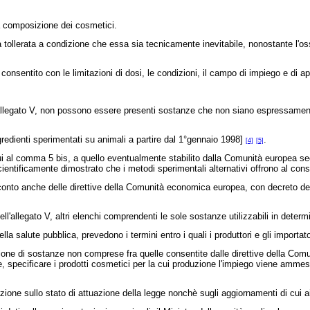
a composizione dei cosmetici.
 tollerata a condizione che essa sia tecnicamente inevitabile, nonostante l'os
onsentito con le limitazioni di dosi, le condizioni, il campo di impiego e di appl
allegato V, non possono essere presenti sostanze che non siano espressamente pr
gredienti sperimentati su animali a partire dal 1°gennaio 1998]
.
[4]
[5]
 cui al comma 5 bis, a quello eventualmente stabilito dalla Comunità europea s
scientificamente dimostrato che i metodi sperimentali alternativi offrono al co
conto anche delle direttive della Comunità economica europea, con decreto del Mi
llegato V, altri elenchi comprendenti le sole sostanze utilizzabili in determi
a salute pubblica, prevedono i termini entro i quali i produttori e gli importat
one di sostanze non comprese fra quelle consentite dalle direttive della Comu
ze, specificare i prodotti cosmetici per la cui produzione l'impiego viene ammes
one sullo stato di attuazione della legge nonchè sugli aggiornamenti di cui 