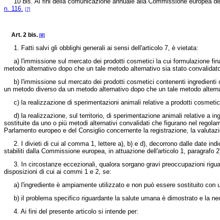
10 bis. Ai fini della comunicazione annuale alla Commissione europea dei dat
n. 116.
[7]
Art. 2 bis.
[8]
1. Fatti salvi gli obblighi generali ai sensi dell'articolo 7, è vietata:
a) l'immissione sul mercato dei prodotti cosmetici la cui formulazione fina
metodo alternativo dopo che un tale metodo alternativo sia stato convalidato
b) l'immissione sul mercato dei prodotti cosmetici contenenti ingredienti o 
un metodo diverso da un metodo alternativo dopo che un tale metodo alternat
c) la realizzazione di sperimentazioni animali relative a prodotti cosmetici f
d) la realizzazione, sul territorio, di sperimentazione animali relative a ing
sostituite da uno o più metodi alternativi convalidati che figurano nel
regola
Parlamento europeo e del Consiglio concernente la registrazione, la valutazi
2. I divieti di cui al comma 1, lettere a), b) e d), decorrono dalle date indica
stabiliti dalla Commissione europea, in attuazione dell'articolo 1, paragrafo 2
3. In circostanze eccezionali, qualora sorgano gravi preoccupazioni riguard
disposizioni di cui ai commi 1 e 2, se:
a) l'ingrediente è ampiamente utilizzato e non può essere sostituito con un
b) il problema specifico riguardante la salute umana è dimostrato e la neces
4. Ai fini del presente articolo si intende per: