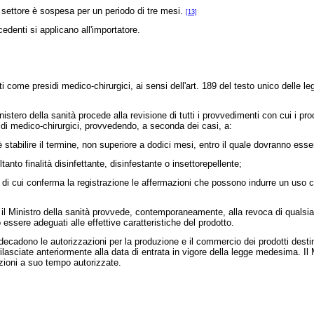
 settore è sospesa per un periodo di tre mesi.
[13]
edenti si applicano all'importatore.
 come presidi medico-chirurgici, ai sensi dell'art. 189 del testo unico delle l
stero della sanità procede alla revisione di tutti i provvedimenti con cui i pro
idi medico-chirurgici, provvedendo, a seconda dei casi, a:
stabilire il termine, non superiore a dodici mesi, entro il quale dovranno ess
nto finalità disinfettante, disinfestante o insettorepellente;
i di cui conferma la registrazione le affermazioni che possono indurre un uso 
Ministro della sanità provvede, contemporaneamente, alla revoca di qualsiasi 
essere adeguati alle effettive caratteristiche del prodotto.
cadono le autorizzazioni per la produzione e il commercio dei prodotti destin
lasciate anteriormente alla data di entrata in vigore della legge medesima. Il M
ezioni a suo tempo autorizzate.