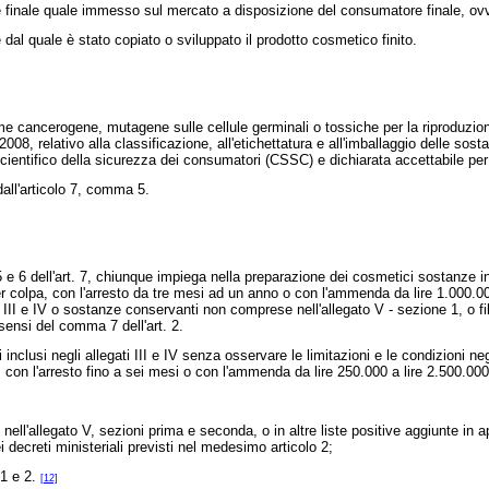
finale quale immesso sul mercato a disposizione del consumatore finale, ovve
dal quale è stato copiato o sviluppato il prodotto cosmetico finito.
me cancerogene, mutagene sulle cellule germinali o tossiche per la riproduzione
8, relativo alla classificazione, all'etichettatura e all'imballaggio delle so
scientifico della sicurezza dei consumatori (CSSC) e dichiarata accettabile per 
all'articolo 7, comma 5.
 e 6 dell'art. 7, chiunque impiega nella preparazione dei cosmetici sostanze ind
r colpa, con l'arresto da tre mesi ad un anno o con l'ammenda da lire 1.000.000
i III e IV o sostanze conservanti non comprese nell'allegato V - sezione 1, o f
 sensi del comma 7 dell'art. 2.
lusi negli allegati III e IV senza osservare le limitazioni e le condizioni ne
, con l'arresto fino a sei mesi o con l'ammenda da lire 250.000 a lire 2.500.000
allegato V, sezioni prima e seconda, o in altre liste positive aggiunte in app
 decreti ministeriali previsti nel medesimo articolo 2;
 1 e 2.
[12]