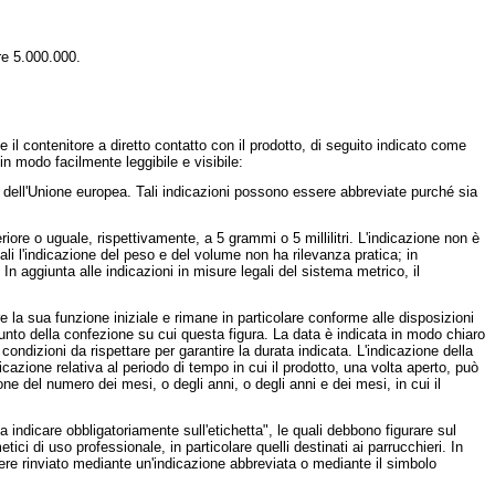
re 5.000.000.
 il contenitore a diretto contatto con il prodotto, di seguito indicato come
in modo facilmente leggibile e visibile:
o dell'Unione europea. Tali indicazioni possono essere abbreviate purché sia
e o uguale, rispettivamente, a 5 grammi o 5 millilitri. L'indicazione non è
ali l'indicazione del peso e del volume non ha rilevanza pratica; in
aggiunta alle indicazioni in misure legali del sistema metrico, il
a sua funzione iniziale e rimane in particolare conforme alle disposizioni
 punto della confezione su cui questa figura. La data è indicata in modo chiaro
ndizioni da rispettare per garantire la durata indicata. L'indicazione della
cazione relativa al periodo di tempo in cui il prodotto, una volta aperto, può
one del numero dei mesi, o degli anni, o degli anni e dei mesi, in cui il
 indicare obbligatoriamente sull'etichetta", le quali debbono figurare sul
ci di uso professionale, in particolare quelli destinati ai parrucchieri. In
essere rinviato mediante un'indicazione abbreviata o mediante il simbolo