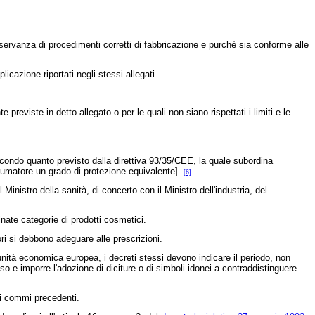
servanza di procedimenti corretti di fabbricazione e purchè sia conforme alle
icazione riportati negli stessi allegati.
eviste in detto allegato o per le quali non siano rispettati i limiti e le
econdo quanto previsto dalla
direttiva 93/35/CEE,
la quale subordina
nsumatore un grado di protezione equivalente].
[6]
nistro della sanità, di concerto con il Ministro dell'industria, del
nate categorie di prodotti cosmetici.
ori si debbono adeguare alle prescrizioni.
nità economica europea, i decreti stessi devono indicare il periodo, non
so e imporre l'adozione di diciture o di simboli idonei a contraddistinguere
ai commi precedenti.