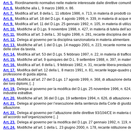
Art. 5.
Riordinamento normativo nelle materie interessate dalle direttive comunit
Art. 6.
Modifiche alla L. 9 marzo 1989, n. 86.
Art. 7.
Modifica all’art. 8 della L. 11 ottobre 1986, n. 713, in materia di prodotti co
Art. 8.
Modifica all’art. 18 del D.Lgs. 4 agosto 1999, n. 339, in materia di acque 
Art. 9.
Modifica all’art. 11 del D.Lgs. 25 gennaio 1992, n. 105, in materia di util
Art. 10.
Modifiche al D.Lgs. 9 novembre 1998, n. 427, in materia di tutela dell’acq
Art. 11.
Modifica all’art. 3 della L. 30 luglio 1998, n. 281, recante disciplina dei di
Art. 12.
Delega al governo per la disciplina sanzionatoria in materia alimentare.
Art. 13.
Modifiche all’art. 1 del D.Lgs. 14 maggio 2001, n. 223, recante norme san
delle olive da tavola.
Art. 14.
Modifica all’art. 53 del D.Lgs. 5 febbraio 1997, n. 22, in materia di traffico il
Art. 15.
Modifiche all’art. 9 quinquies del D.L. 9 settembre 1988, n. 397, in materia
Art. 16.
Modifica all’art. 8 della L. 9 febbraio 1982, n. 31, recante libera prestazi
Art. 17.
Modifica dell’art. 12 della L. 8 marzo 1991, n. 81, recante legge-quadro pe
professione di guida alpina.
Art. 18.
Modifica all’art. 27 del D.Lgs. 17 agosto 1999, n. 368, di attuazione dell
dei loro diplomi, [...]
Art. 19.
Delega al governo per la modifica del D.Lgs. 25 novembre 1996, n. 624, re
industrie estrattive.
Art. 20.
Modifiche all’art. 36 del D.Lgs. 19 settembre 1994, n. 626, di attuazione d
Art. 21.
Delega al governo per l’esecuzione della sentenza della Corte di giust
attuazione.
Art. 22.
Delega al governo per l’attuazione delle direttive 93/104/CE in materia d
all’accordo sull’organizzazione [...]
Art. 23.
Delega al governo per la modifica del D.Lgs. 27 gennaio 1992, n. 119, reca
Art. 24.
Modifiche all’art. 1 della L. 23 giugno 2000, n. 178, recante istituzion