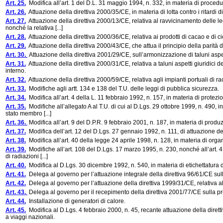
Art. 25.
Modifica all’art. 1 del D.L. 31 maggio 1994, n. 332, in materia di procedure
Art. 26.
Attuazione della direttiva 2000/35/CE, in materia di lotta contro i ritardi
Art. 27.
Attuazione della direttiva 2000/13/CE, relativa al ravvicinamento delle leg
nonché la relativa [...]
Art. 28.
Attuazione della direttiva 2000/36/CE, relativa ai prodotti di cacao e di 
Art. 29.
Attuazione della direttiva 2000/43/CE, che attua il principio della parità 
Art. 30.
Attuazione della direttiva 2001/29/CE, sull’armonizzazione di taluni aspetti
Art. 31.
Attuazione della direttiva 2000/31/CE, relativa a taluni aspetti giuridici d
interno.
Art. 32.
Attuazione della direttiva 2000/59/CE, relativa agli impianti portuali di racco
Art. 33.
Modifiche agli artt. 134 e 138 del T.U. delle leggi di pubblica sicurezza.
Art. 34.
Modifica all’art. 4 della L. 11 febbraio 1992, n. 157, in materia di protezi
Art. 35.
Modifiche all’allegato A al T.U. di cui al D.Lgs. 29 ottobre 1999, n. 490, in m
stato membro [...]
Art. 36.
Modifica all’art. 9 del D.P.R. 9 febbraio 2001, n. 187, in materia di prod
Art. 37.
Modifica dell’art. 12 del D.Lgs. 27 gennaio 1992, n. 111, di attuazione del
Art. 38.
Modifica all’art. 40 della legge 24 aprile 1998, n. 128, in materia di organi
Art. 39.
Modifiche all’art. 108 del D.Lgs. 17 marzo 1995, n. 230, nonché all’art. 4 
di radiazioni [...]
Art. 40.
Modifica al D.Lgs. 30 dicembre 1992, n. 540, in materia di etichettatura
Art. 41.
Delega al governo per l’attuazione integrale della direttiva 96/61/CE sul
Art. 42.
Delega al governo per l’attuazione della direttiva 1999/31/CE, relativa alle d
Art. 43.
Delega al governo per il recepimento della direttiva 2001/77/CE sulla pro
Art. 44.
Installazione di generatori di calore.
Art. 45.
Modifica al D.Lgs. 4 febbraio 2000, n. 45, recante attuazione della dirett
a viaggi nazionali.