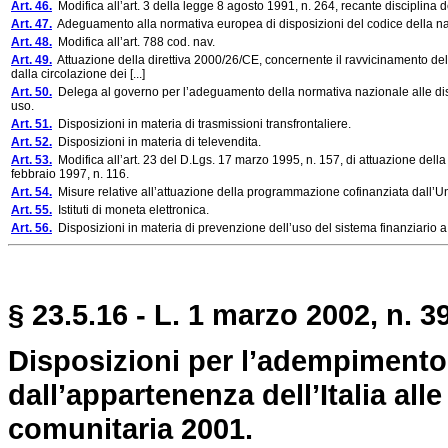
Art. 46.
Modifica all’art. 3 della legge 8 agosto 1991, n. 264, recante disciplina de
Art. 47.
Adeguamento alla normativa europea di disposizioni del codice della nav
Art. 48.
Modifica all’art. 788 cod. nav.
Art. 49.
Attuazione della direttiva 2000/26/CE, concernente il ravvicinamento delle 
dalla circolazione dei [...]
Art. 50.
Delega al governo per l’adeguamento della normativa nazionale alle dispos
uso.
Art. 51.
Disposizioni in materia di trasmissioni transfrontaliere.
Art. 52.
Disposizioni in materia di televendita.
Art. 53.
Modifica all’art. 23 del D.Lgs. 17 marzo 1995, n. 157, di attuazione della
febbraio 1997, n. 116.
Art. 54.
Misure relative all’attuazione della programmazione cofinanziata dall’U
Art. 55.
Istituti di moneta elettronica.
Art. 56.
Disposizioni in materia di prevenzione dell’uso del sistema finanziario a sco
§ 23.5.16 - L. 1 marzo 2002, n. 3
Disposizioni per l’adempimento 
dall’appartenenza dell’Italia al
comunitaria 2001.