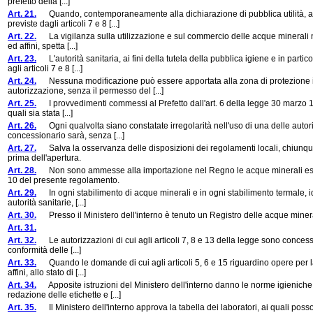
prefetto della [...]
Art. 21.
Quando, contemporaneamente alla dichiarazione di pubblica utilità, ai te
previste dagli articoli 7 e 8 [...]
Art. 22.
La vigilanza sulla utilizzazione e sul commercio delle acque minerali natura
ed affini, spetta [...]
Art. 23.
L'autorità sanitaria, ai fini della tutela della pubblica igiene e in partic
agli articoli 7 e 8 [...]
Art. 24.
Nessuna modificazione può essere apportata alla zona di protezione igi
autorizzazione, senza il permesso del [...]
Art. 25.
I provvedimenti commessi al Prefetto dall'art. 6 della legge 30 marzo 189
quali sia stata [...]
Art. 26.
Ogni qualvolta siano constatate irregolarità nell'uso di una delle autori
concessionario sarà, senza [...]
Art. 27.
Salva la osservanza delle disposizioni dei regolamenti locali, chiunque
prima dell'apertura.
Art. 28.
Non sono ammesse alla importazione nel Regno le acque minerali estere d
10 del presente regolamento.
Art. 29.
In ogni stabilimento di acque minerali e in ogni stabilimento termale, idr
autorità sanitarie, [...]
Art. 30.
Presso il Ministero dell'interno è tenuto un Registro delle acque minerali 
Art. 31.
Art. 32.
Le autorizzazioni di cui agli articoli 7, 8 e 13 della legge sono concesse 
conformità delle [...]
Art. 33.
Quando le domande di cui agli articoli 5, 6 e 15 riguardino opere per la p
affini, allo stato di [...]
Art. 34.
Apposite istruzioni del Ministero dell'interno danno le norme igieniche fo
redazione delle etichette e [...]
Art. 35.
Il Ministero dell'interno approva la tabella dei laboratori, ai quali posson