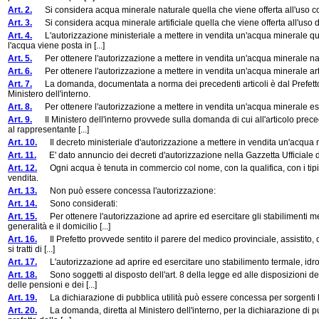
Art. 2.
Si considera acqua minerale naturale quella che viene offerta all'uso co
Art. 3.
Si considera acqua minerale artificiale quella che viene offerta all'uso d
Art. 4.
L'autorizzazione ministeriale a mettere in vendita un'acqua minerale qual
l'acqua viene posta in [...]
Art. 5.
Per ottenere l'autorizzazione a mettere in vendita un'acqua minerale natu
Art. 6.
Per ottenere l'autorizzazione a mettere in vendita un'acqua minerale artif
Art. 7.
La domanda, documentata a norma dei precedenti articoli è dal Prefetto 
Ministero dell'interno.
Art. 8.
Per ottenere l'autorizzazione a mettere in vendita un'acqua minerale est
Art. 9.
Il Ministero dell'interno provvede sulla domanda di cui all'articolo prec
al rappresentante [...]
Art. 10.
Il decreto ministeriale d'autorizzazione a mettere in vendita un'acqua 
Art. 11.
E' dato annuncio dei decreti d'autorizzazione nella Gazzetta Ufficiale 
Art. 12.
Ogni acqua è tenuta in commercio col nome, con la qualifica, con i tipi di 
vendita.
Art. 13.
Non può essere concessa l'autorizzazione:
Art. 14.
Sono considerati:
Art. 15.
Per ottenere l'autorizzazione ad aprire ed esercitare gli stabilimenti m
generalità e il domicilio [...]
Art. 16.
Il Prefetto provvede sentito il parere del medico provinciale, assistito, 
si tratti di [...]
Art. 17.
L'autorizzazione ad aprire ed esercitare uno stabilimento termale, idrote
Art. 18.
Sono soggetti al disposto dell'art. 8 della legge ed alle disposizioni del 
delle pensioni e dei [...]
Art. 19.
La dichiarazione di pubblica utilità può essere concessa per sorgenti le q
Art. 20.
La domanda, diretta al Ministero dell'interno, per la dichiarazione di pub