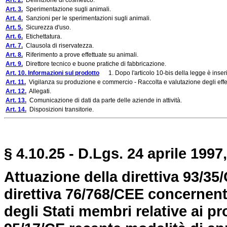
Art. 2.
Definizione di cosmetico.
Art. 3.
Sperimentazione sugli animali.
Art. 4.
Sanzioni per le sperimentazioni sugli animali.
Art. 5.
Sicurezza d'uso.
Art. 6.
Etichettatura.
Art. 7.
Clausola di riservatezza.
Art. 8.
Riferimento a prove effettuate su animali.
Art. 9.
Direttore tecnico e buone pratiche di fabbricazione.
Art. 10. Informazioni sul prodotto
1. Dopo l'articolo 10-bis della legge è inseri
Art. 11.
Vigilanza su produzione e commercio - Raccolta e valutazione degli effett
Art. 12.
Allegati.
Art. 13.
Comunicazione di dati da parte delle aziende in attività.
Art. 14.
Disposizioni transitorie.
§ 4.10.25 - D.Lgs. 24 aprile 1997,
Attuazione della direttiva 93/35
direttiva 76/768/CEE concernente
degli Stati membri relative ai pr