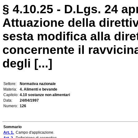
§ 4.10.25 - D.Lgs. 24 apr
Attuazione della dirett
sesta modifica alla dir
concernente il ravvicin
degli [...]
Settore:
Normativa nazionale
Materia:
4. Alimenti e bevande
Capitolo:
4.10 sostanze non alimentari
Data:
24/04/1997
Numero:
126
Sommario
Art. 1.
Campo d'applicazione.