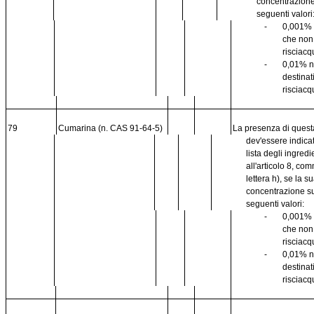
concentrazione
seguenti valori
-
0,001% 
che no
risciacq
-
0,01% n
destinat
risciacq
79
Cumarina (n. CAS 91-64-5)
La presenza di ques
dev'essere indica
lista degli ingredi
all'articolo 8, co
lettera h), se la s
concentrazione s
seguenti valori:
-
0,001% 
che no
risciacq
-
0,01% n
destinat
risciacq