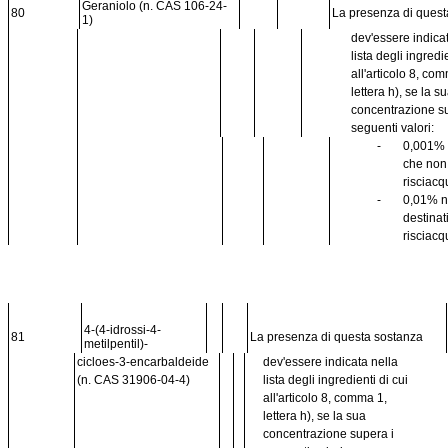
Geraniolo (n. CAS 106-24-
80
La presenza di ques
1)
dev'essere indica
lista degli ingredi
all'articolo 8, co
lettera h), se la s
concentrazione s
seguenti valori:
-
0,001% 
che no
risciacq
-
0,01% n
destinat
risciacq
4-(4-idrossi-4-
81
La presenza di questa sostanza
metilpentil)-
cicloes-3-encarbaldeide
dev'essere indicata nella
(n. CAS 31906-04-4)
lista degli ingredienti di cui
all'articolo 8, comma 1,
lettera h), se la sua
concentrazione supera i