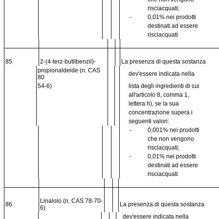
risciacquati;
-
0,01% nei prodotti
destinati ad essere
risciacquati
85
2-(4-terz-butilbenzil)-
La presenza di questa sostanza
propionaldeide (n. CAS
dev'essere indicata nella
80
54-6)
lista degli ingredienti di cui
all'articolo 8, comma 1,
lettera h), se la sua
concentrazione supera i
seguenti valori:
-
0,001% nei prodotti
che non vengono
risciacquati;
-
0,01% nei prodotti
destinati ad essere
risciacquati
Linalolo (n. CAS 78-70-
86
La presenza di questa sostanza
6)
dev'essere indicata nella