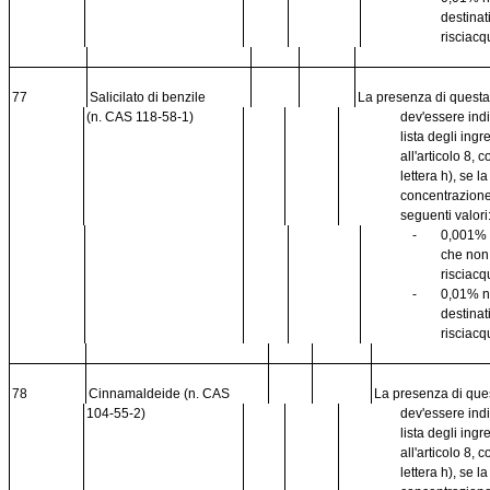
destinat
risciacq
77
Salicilato di benzile
La presenza di quest
(n. CAS 118-58-1)
dev'essere ind
lista degli ingr
all'articolo 8,
lettera h), se l
concentrazione
seguenti valori
-
0,001% 
che no
risciacq
-
0,01% n
destinat
risciacq
78
Cinnamaldeide (n. CAS
La presenza di que
104-55-2)
dev'essere ind
lista degli ingr
all'articolo 8,
lettera h), se l