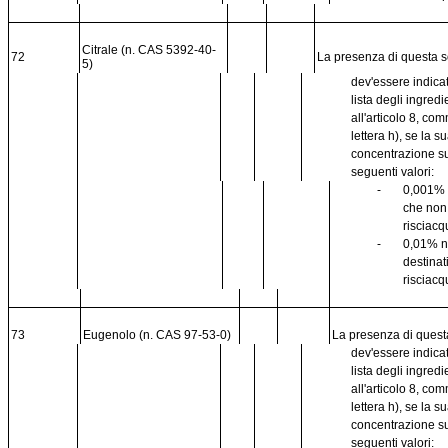
Citrale (n. CAS 5392-40-
72
La presenza di questa 
5)
dev'essere indica
lista degli ingredi
all'articolo 8, co
lettera h), se la s
concentrazione s
seguenti valori:
-
0,001% 
che no
risciacq
-
0,01% n
destinat
risciacq
73
Eugenolo (n. CAS 97-53-0)
La presenza di ques
dev'essere indica
lista degli ingredi
all'articolo 8, co
lettera h), se la s
concentrazione s
seguenti valori: