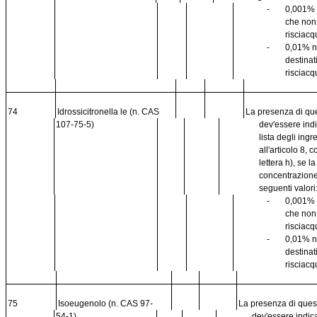
-
0,001% 
che no
risciacq
-
0,01% n
destinat
risciacq
74
Idrossicitronella le (n. CAS
La presenza di qu
107-75-5)
dev'essere ind
lista degli ingr
all'articolo 8,
lettera h), se l
concentrazione
seguenti valori
-
0,001% 
che no
risciacq
-
0,01% n
destinat
risciacq
75
Isoeugenolo (n. CAS 97-
La presenza di que
54-1)
dev'essere indic