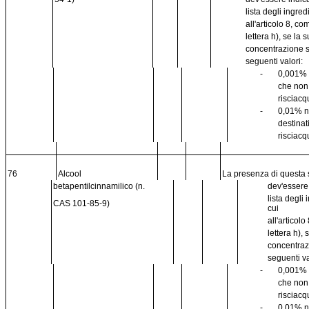
lista degli ingred
all'articolo 8, c
lettera h), se la 
concentrazione 
seguenti valori:
-
0,001% 
che no
risciacq
-
0,01% n
destinat
risciacq
76
Alcool
La presenza di questa
betapentilcinnamilico (n.
dev'essere
lista degli 
CAS 101-85-9)
cui
all'articol
lettera h),
concentraz
seguenti va
-
0,001% 
che no
risciacq
-
0,01% n