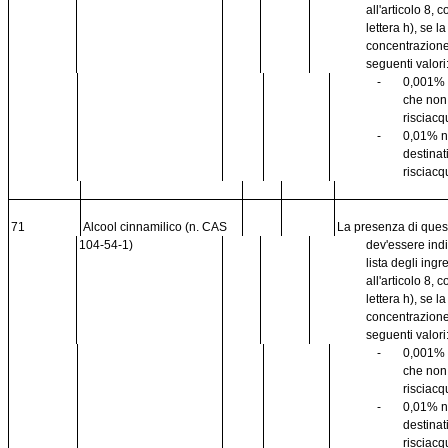
all'articolo 8,
lettera h), se l
concentrazione
seguenti valori
-
0,001% 
che no
risciacq
-
0,01% n
destinat
risciacq
71
Alcool cinnamilico (n. CAS
La presenza di que
104-54-1)
dev'essere ind
lista degli ingr
all'articolo 8,
lettera h), se l
concentrazione
seguenti valori
-
0,001% 
che no
risciacq
-
0,01% n
destinat
risciacq