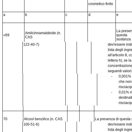
cosmetico finito
a
b
c
d
e
La presen
Amilcinnamaldeide (n.
«69
questa
CAS
sostanza
122-40-7)
dev'essere ind
lista degli ingr
all'articolo 8,
lettera h), se l
concentrazione
seguenti valori
-
0,001% 
che no
risciacq
-
0,01% n
destinat
risciacq
70
Alcool benzilico (n. CAS
La presenza di questa
100-51-6)
dev'essere ind
lista degli ingr