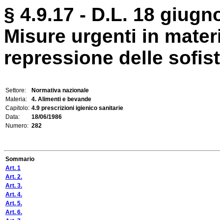
§ 4.9.17 - D.L. 18 giugn
Misure urgenti in mater
repressione delle sofist
Settore:
Normativa nazionale
Materia:
4. Alimenti e bevande
Capitolo:
4.9 prescrizioni igienico sanitarie
Data:
18/06/1986
Numero:
282
Sommario
Art. 1
Art. 2.
Art. 3.
Art. 4.
Art. 5.
Art. 6.