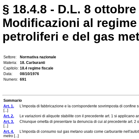
§ 18.4.8 - D.L. 8 ottobre
Modificazioni al regime 
petroliferi e del gas me
Settore:
Normativa nazionale
Materia:
18. Carburanti
Capitolo:
18.4 regime fiscale
Data:
08/10/1976
Numero:
691
Sommario
Art. 1.
L'imposta di fabbricazione e la corrispondente sovrimposta di confine sul
[...]
Art. 2.
Le variazioni di aliquote stabilite con il precedente art. 1 si applicano anche
Art. 3.
Chiunque ometta di presentare la denuncia di cui al precedente art. 2 o 
[...]
Art. 4.
L'imposta di consumo sul gas metano usato come carburante nell'autotra
metro [...]