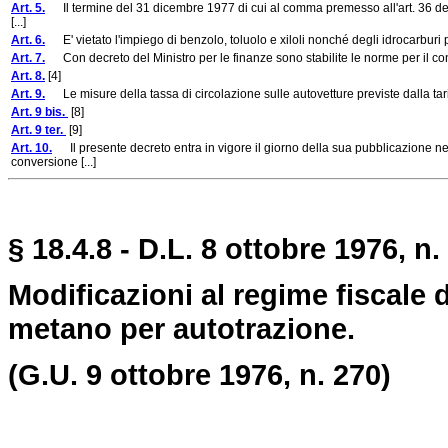
Art. 5.
Il termine del 31 dicembre 1977 di cui al comma premesso all'art. 36 del 
[...]
Art. 6.
E' vietato l'impiego di benzolo, toluolo e xiloli nonché degli idrocarburi para
Art. 7.
Con decreto del Ministro per le finanze sono stabilite le norme per il contro
Art. 8.
[4]
Art. 9.
Le misure della tassa di circolazione sulle autovetture previste dalla tarif
Art. 9 bis.
[8]
Art. 9 ter.
[9]
Art. 10.
Il presente decreto entra in vigore il giorno della sua pubblicazione nel
conversione [...]
§ 18.4.8 - D.L. 8 ottobre 1976, n
Modificazioni al regime fiscale d
metano per autotrazione.
(G.U. 9 ottobre 1976, n. 270)