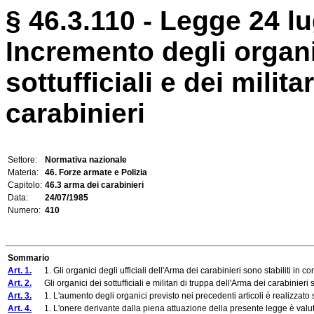
§ 46.3.110 - Legge 24 lu
Incremento degli organic
sottufficiali e dei milit
carabinieri
Settore:
Normativa nazionale
Materia:
46. Forze armate e Polizia
Capitolo:
46.3 arma dei carabinieri
Data:
24/07/1985
Numero:
410
Sommario
Art. 1.
1. Gli organici degli ufficiali dell'Arma dei carabinieri sono stabiliti in conf
Art. 2.
Gli organici dei sottufficiali e militari di truppa dell'Arma dei carabinieri
Art. 3.
1. L'aumento degli organici previsto nei precedenti articoli è realizzato s
Art. 4.
1. L'onere derivante dalla piena attuazione della presente legge è valutat