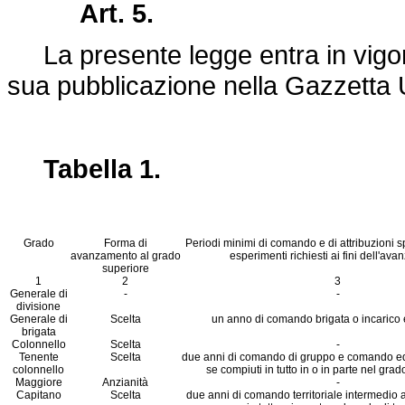
Art. 5.
La presente legge entra in vigore
sua pubblicazione nella Gazzetta U
Tabella 1.
Grado
Forma di
Periodi minimi di comando e di attribuzioni sp
avanzamento al grado
esperimenti richiesti ai fini dell'av
superiore
1
2
3
Generale di
-
-
divisione
Generale di
Scelta
un anno di comando brigata o incarico 
brigata
Colonnello
Scelta
-
Tenente
Scelta
due anni di comando di gruppo e comando eq
colonnello
se compiuti in tutto in o in parte nel gra
Maggiore
Anzianità
-
Capitano
Scelta
due anni di comando territoriale intermedio 