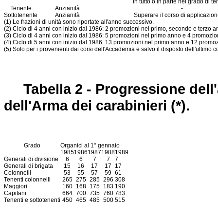
in tutto o in parte nel grado di t
Tenente
Anzianità
-
Sottotenente
Anzianità
Superare il corso di applicazion
(1) Le frazioni di unità sono riportate all'anno successivo.
(2) Ciclo di 4 anni con inizio dal 1986: 2 promozioni nel primo, secondo e terzo
(3) Ciclo di 4 anni con inizio dal 1986: 5 promozioni nel primo anno e 4 promozio
(4) Ciclo di 5 anni con inizio dal 1986: 13 promozioni nel primo anno e 12 promoz
(5) Solo per i provenienti dai corsi dell'Accademia e salvo il disposto dell'ultimo c
Tabella 2 - Progressione dell'
dell'Arma dei carabinieri (*).
Grado
Organici al 1° gennaio
1985
1986
1987
1988
1989
Generali di divisione
6
6
7
7
7
Generali di brigata
15
16
17
17
17
Colonnelli
53
55
57
59
61
Tenenti colonnelli
265
275
285
296
308
Maggiori
160
168
175
183
190
Capitani
664
700
735
760
783
Tenenti e sottotenenti
450
465
485
500
515