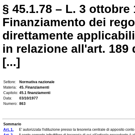
§ 45.1.78 – L. 3 ottobre 
Finanziamento dei rego
direttamente applicabil
in relazione all'art. 189 
[...]
Settore:
Normativa nazionale
Materia:
45. Finanziamenti
Capitolo:
45.1 finanziamenti
Data:
03/10/1977
Numero:
863
Sommario
Art. 1.
E' autorizzata l'istituzione presso la tesoreria centrale di apposito conto 