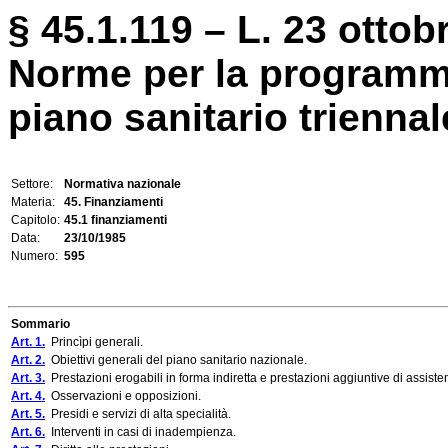
§ 45.1.119 – L. 23 ottob
Norme per la programmaz
piano sanitario triennal
Settore:
Normativa nazionale
Materia:
45. Finanziamenti
Capitolo:
45.1 finanziamenti
Data:
23/10/1985
Numero:
595
Sommario
Art. 1.
Princìpi generali.
Art. 2.
Obiettivi generali del piano sanitario nazionale.
Art. 3.
Prestazioni erogabili in forma indiretta e prestazioni aggiuntive di assiste
Art. 4.
Osservazioni e opposizioni.
Art. 5.
Presidi e servizi di alta specialità.
Art. 6.
Interventi in casi di inadempienza.