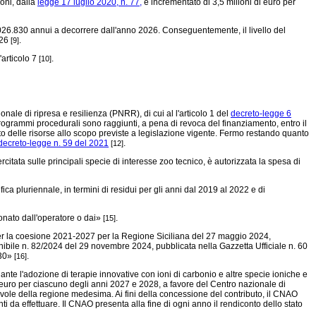
oni, dalla
legge 17 luglio 2020, n. 77,
è incrementato di 3,5 milioni di euro per
026.830 annui a decorrere dall'anno 2026. Conseguentemente, il livello del
026
.
[9]
'articolo 7
.
[10]
ale di ripresa e resilienza (PNRR), di cui al l'articolo 1 del
decreto-legge 6
oprogrammi procedurali sono raggiunti, a pena di revoca del finanziamento, entro il
o delle risorse allo scopo previste a legislazione vigente. Fermo restando quanto
decreto-legge n. 59 del 2021
.
[12]
rcitata sulle principali specie di interesse zoo tecnico, è autorizzata la spesa di
ica pluriennale, in termini di residui per gli anni dal 2019 al 2022 e di
ionato dall'operatore o dai»
.
[15]
o per la coesione 2021-2027 per la Regione Siciliana del 27 maggio 2024,
nibile n. 82/2024 del 29 novembre 2024, pubblicata nella Gazzetta Ufficiale n. 60
030»
.
[16]
ante l'adozione di terapie innovative con ioni di carbonio e altre specie ioniche e
 di euro per ciascuno degli anni 2027 e 2028, a favore del Centro nazionale di
ole della regione medesima. Ai fini della concessione del contributo, il CNAO
i da effettuare. Il CNAO presenta alla fine di ogni anno il rendiconto dello stato