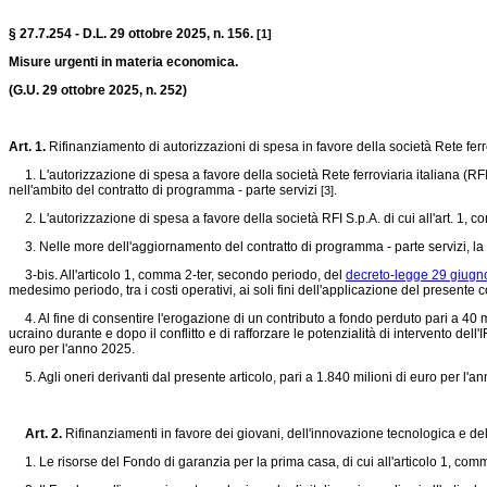
§ 27.7.254 - D.L. 29 ottobre 2025, n. 156.
[1]
Misure urgenti in materia economica.
(G.U. 29 ottobre 2025, n. 252)
Art. 1.
Rifinanziamento di autorizzazioni di spesa in favore della società Rete ferr
1. L'autorizzazione di spesa a favore della società Rete ferroviaria italiana (RFI)
nell'ambito del contratto di programma - parte servizi
.
[3]
2. L'autorizzazione di spesa a favore della società RFI S.p.A. di cui all'art. 1, 
3. Nelle more dell'aggiornamento del contratto di programma - parte servizi, la soci
3-bis. All'articolo 1, comma 2-ter, secondo periodo, del
decreto-legge 29 giugno
medesimo periodo, tra i costi operativi, ai soli fini dell'applicazione del presen
4. Al fine di consentire l'erogazione di un contributo a fondo perduto pari a 40 m
ucraino durante e dopo il conflitto e di rafforzare le potenzialità di intervento dell
euro per l'anno 2025.
5. Agli oneri derivanti dal presente articolo, pari a 1.840 milioni di euro per l'an
Art. 2.
Rifinanziamenti in favore dei giovani, dell'innovazione tecnologica e del
1. Le risorse del Fondo di garanzia per la prima casa, di cui all'articolo 1, comma