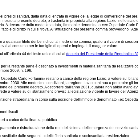
 dei presidi sanitari, dalla data di entrata in vigore della legge di conversione del
 nesso al presente decreto, è trasferita in proprietà alla regione Lazio, nello stato di
aria. A decorrere dalla medesima data, l'immobile denominato «ex Ospedale Carlo Forl
 di fatto e di diritto in cui si trova. All'attuazione del presente comma provvedono l
ualsiasi titolo dei beni di cui al mede simo comma, qualora il valore di cessione 
zzi al consumo per le famiglie di operai e impiegati, il maggior valore
 all'articolo 44 del testo unico di cui al
decreto del Presidente della Repubblica 3
 per la restante parte è destinato a investimenti in materia sanitaria da realizzare 
cembre 2009, n. 196.
edale Carlo Forlanini» restano a carico della regione Lazio, a valere sul bilancio 
mbre 2030. Alle medesime condizioni, la regione Lazio continua a percepire gli impor
ersione del presente decreto. A decorrere dall'anno 2031, qualora non abbia avuto av
vede a valere su gli stanziamenti previsti a legislazione vigente in favore dell'Agenz
zione straordinaria in corso sulla porzione dell'immobile denominato «ex Ospedale 
eri fiscali.
i a carico della finanza pubblica.
uamento e ristrutturazione della rete del sistema dell'emergenza del servizio sanit
stituite dalle seguenti: «dell'offerta sanitaria e sociosanitaria residenziale»;