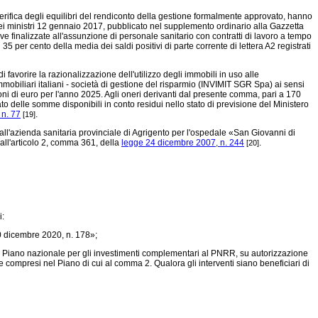
 verifica degli equilibri del rendiconto della gestione formalmente approvato, hanno
o dei ministri 12 gennaio 2017, pubblicato nel supplemento ordinario alla Gazzetta
e finalizzate all'assunzione di personale sanitario con contratti di lavoro a tempo
per cento della media dei saldi positivi di parte corrente di lettera A2 registrati
 favorire la razionalizzazione dell'utilizzo degli immobili in uso alle
immobiliari italiani - società di gestione del risparmio (INVIMIT SGR Spa) ai sensi
i di euro per l'anno 2025. Agli oneri derivanti dal presente comma, pari a 170
to delle somme disponibili in conto residui nello stato di previsione del Ministero
 n. 77
.
[19]
o all'azienda sanitaria provinciale di Agrigento per l'ospedale «San Giovanni di
 all'articolo 2, comma 361, della
legge 24 dicembre 2007, n. 244
.
[20]
i:
 dicembre 2020, n. 178»;
al Piano nazionale per gli investimenti complementari al PNRR, su autorizzazione
e compresi nel Piano di cui al comma 2. Qualora gli interventi siano beneficiari di