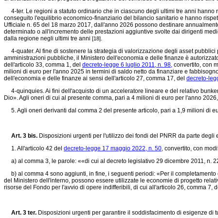
4-ter. Le regioni a statuto ordinario che in ciascuno degli ultimi tre anni hanno r
conseguito l'equilibrio economico-finanziario del bilancio sanitario e hanno rispet
Ufficiale n. 65 del 18 marzo 2017, dall'anno 2026 possono destinare annualmente al
determinato o all'incremento delle prestazioni aggiuntive svolte dai dirigenti med
dalla regione negli ultimi tre anni
.
[18]
4-quater. Al fine di sostenere la strategia di valorizzazione degli asset pubblici p
amministrazioni pubbliche, il Ministero dell'economia e delle finanze è autorizzato 
dell'articolo 33, comma 1, del
decreto-legge 6 luglio 2011, n. 98,
convertito, con m
milioni di euro per l'anno 2025 in termini di saldo netto da finanziare e fabbisogn
dell'economia e delle finanze ai sensi dell'articolo 27, comma 17, del
decreto-leg
4-quinquies. Ai fini dell'acquisto di un acceleratore lineare e del relativo bunker 
Dio». Agli oneri di cui al presente comma, pari a 4 milioni di euro per l'anno 202
5. Agli oneri derivanti dal comma 2 del presente articolo, pari a 1,9 milioni di eur
Art. 3 bis.
Disposizioni urgenti per l'utilizzo dei fondi del PNRR da parte degli e
1. All'articolo 42 del
decreto-legge 17 maggio 2022, n. 50,
convertito, con modif
a) al comma 3, le parole: ««di cui al
decreto legislativo 29 dicembre 2011, n. 
b) al comma 4 sono aggiunti, in fine, i seguenti periodi: «Per il completamento 
del Ministero dell'interno, possono essere utilizzate le economie di progetto relat
risorse del Fondo per l'avvio di opere indifferibili, di cui all'articolo 26, comma 
Art. 3 ter.
Disposizioni urgenti per garantire il soddisfacimento di esigenze di t