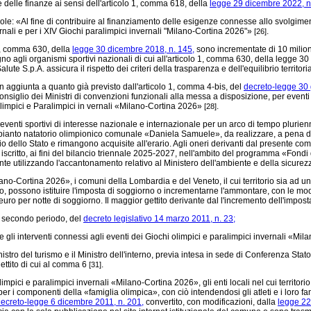
e delle finanze ai sensi dell'articolo 1, comma 618, della
legge 29 dicembre 2022, n
le: «Al fine di contribuire al finanziamento delle esigenze connesse allo svolgimen
ernali e per i XIV Giochi paralimpici invernali "Milano-Cortina 2026"»
.
[26]
 1, comma 630, della
legge 30 dicembre 2018, n. 145,
sono incrementate di 10 milioni
egno agli organismi sportivi nazionali di cui all'articolo 1, comma 630, della legge 3
ute S.p.A. assicura il rispetto dei criteri della trasparenza e dell'equilibrio territori
n aggiunta a quanto già previsto dall'articolo 1, comma 4-bis, del
decreto-legge 30 
nsiglio dei Ministri di convenzioni funzionali alla messa a disposizione, per eventi 
 Olimpici e Paralimpici in vernali «Milano-Cortina 2026»
.
[28]
re eventi sportivi di interesse nazionale e internazionale per un arco di tempo plurien
'impianto natatorio olimpionico comunale «Daniela Samuele», da realizzare, a pena di
ncio dello Stato e rimangono acquisite all'erario. Agli oneri derivanti dal presente 
iscritto, ai fini del bilancio triennale 2025-2027, nell'ambito del programma «Fondi d
nte utilizzando l'accantonamento relativo al Ministero dell'ambiente e della sicure
o-Cortina 2026», i comuni della Lombardia e del Veneto, il cui territorio sia ad una 
 possono istituire l'imposta di soggiorno o incrementarne l'ammontare, con le modali
a 5 euro per notte di soggiorno. Il maggior gettito derivante dal l'incremento dell'imp
1, secondo periodo, del
decreto legislativo 14 marzo 2011, n. 23;
e gli interventi connessi agli eventi dei Giochi olimpici e paralimpici invernali «M
stro del turismo e il Ministro dell'interno, previa intesa in sede di Conferenza Stat
ettito di cui al comma 6
.
[31]
pici e paralimpici invernali «Milano-Cortina 2026», gli enti locali nel cui territorio 
i componenti della «famiglia olimpica», con ciò intendendosi gli atleti e i loro fami
ecreto-legge 6 dicembre 2011, n. 201,
convertito, con modificazioni, dalla
legge 22