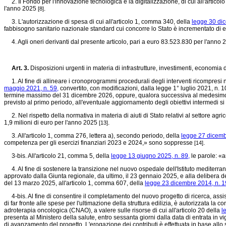
2. Il Fondo per l'innovazione tecnologica e la digitalizzazione, di cui all'artico
l'anno 2025
.
[8]
3. L'autorizzazione di spesa di cui all'articolo 1, comma 340, della
legge 30 di
fabbisogno sanitario nazionale standard cui concorre lo Stato è incrementato di
4. Agli oneri derivanti dal presente articolo, pari a euro 83.523.830 per l'anno 
Art. 3.
Disposizioni urgenti in materia di infrastrutture, investimenti, economia 
1. Al fine di allineare i cronoprogrammi procedurali degli interventi ricompresi n
maggio 2021, n. 59,
convertito, con modificazioni, dalla legge 1° luglio 2021, n. 1
termine massimo del 31 dicembre 2026, oppure, qualora successiva al medesimo ann
previsto al primo periodo, all'eventuale aggiornamento degli obiettivi intermedi si 
2. Nel rispetto della normativa in materia di aiuti di Stato relativi al settore agri
1,9 milioni di euro per l'anno 2025
.
[13]
3. All'articolo 1, comma 276, lettera a), secondo periodo, della
legge 27 dicemb
competenza per gli esercizi finanziari 2023 e 2024,» sono soppresse
.
[14]
3-bis. All'articolo 21, comma 5, della
legge 13 giugno 2025, n. 89,
le parole: «a
4. Al fine di sostenere la transizione nel nuovo ospedale dell'Istituto mediterra
approvato dalla Giunta regionale, da ultimo, il 23 gennaio 2025, e alla delibera 
del 13 marzo 2025, all'articolo 1, comma 607, della
legge 23 dicembre 2014, n. 1
4-bis. Al fine di consentire il completamento del nuovo progetto di ricerca, assist
di far fronte alle spese per l'ultimazione della struttura edilizia, è autorizzata l
adroterapia oncologica (CNAO), a valere sulle risorse di cui all'articolo 20 della
l
presenta al Ministero della salute, entro sessanta giorni dalla data di entrata in 
di avanzamento del progetto. L'erogazione dei contributi è effettuata in base allo