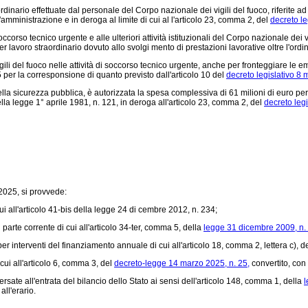
dinario effettuate dal personale del Corpo nazionale dei vigili del fuoco, riferite a
amministrazione e in deroga al limite di cui al l'articolo 23, comma 2, del
decreto le
ccorso tecnico urgente e alle ulteriori attività istituzionali del Corpo nazionale dei
voro straordinario dovuto allo svolgi mento di prestazioni lavorative oltre l'ordin
 del fuoco nelle attività di soccorso tecnico urgente, anche per fronteggiare le eme
5 per la corresponsione di quanto previsto dall'articolo 10 del
decreto legislativo 8 
della sicurezza pubblica, è autorizzata la spesa complessiva di 61 milioni di euro pe
della legge 1° aprile 1981, n. 121, in deroga all'articolo 23, comma 2, del
decreto leg
 2025, si provvede:
 all'articolo 41-bis della legge 24 di cembre 2012, n. 234;
rte corrente di cui all'articolo 34-ter, comma 5, della
legge 31 dicembre 2009, n.
 interventi del finanziamento annuale di cui all'articolo 18, comma 2, lettera c), d
ui all'articolo 6, comma 3, del
decreto-legge 14 marzo 2025, n. 25,
convertito, con
ate all'entrata del bilancio dello Stato ai sensi dell'articolo 148, comma 1, della
l
ll'erario.