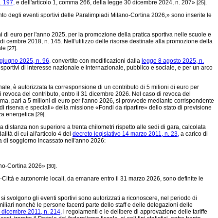
. 197,
e dell'articolo 1, comma 266, della
legge 30 dicembre 2024, n. 207»
.
[25]
to degli eventi sportivi delle Paralimpiadi Milano-Cortina 2026,» sono inserite le
 di euro per l'anno 2025, per la promozione della pratica sportiva nelle scuole e
0 di cembre 2018, n. 145. Nell'utilizzo delle risorse destinate alla promozione della
ale
.
[27]
giugno 2025, n. 96,
convertito con modificazioni dalla
legge 8 agosto 2025, n.
sportivi di interesse nazionale e internazionale, pubblico e sociale, e per un arco
nale, è autorizzata la corresponsione di un contributo di 5 milioni di euro per
 revoca del contributo, entro il 31 dicembre 2026. Nel caso di revoca del
comma, pari a 5 milioni di euro per l'anno 2026, si provvede mediante corrispondente
i riserva e speciali» della missione «Fondi da ripartire» dello stato di previsione
zza energetica
.
[29]
distanza non superiore a trenta chilometri rispetto alle sedi di gara, calcolata
tà di cui all'articolo 4 del
decreto legislativo 14 marzo 2011, n. 23,
a carico di
osta di soggiorno incassato nell'anno 2026:
ilano-Cortina 2026»
.
[30]
o-Città e autonomie locali, da emanare entro il 31 marzo 2026, sono definite le
si svolgono gli eventi sportivi sono autorizzati a riconoscere, nel periodo di
liari nonchè le persone facenti parte dello staff e delle delegazioni delle
 dicembre 2011, n. 214,
i regolamenti e le delibere di approvazione delle tariffe