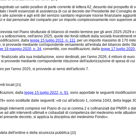
egistrato un saldo positivo di parte corrente di lettera A2, desunto dal prospetto di
tato i livelli essenziali di assistenza di cui al decreto del Presidente del Consigli
le aziende e agli enti del servizio sanitario regionale risorse finanziarie aggiuntiv
ici e dal personale del comparto per un importo complessivamente non superiore al 35 
revista nel Piano strutturale di bilancio di medio termine per gli anni 2025-2029 e di
a sottoscrivere, nell'anno 2025, quote dei fondi istituiti dalla società Investimenti 
odificazioni, dalla
legge 15 luglio 2011, n. 111,
per un importo massimo di 170 milion
o, si provvede mediante corrispondente versamento all'entrata del bilancio dello Sta
ge 19 maggio 2020, n. 34,
convertito, con modificazioni, dalla
legge 17 luglio 2020,
finalizzato alla sua installazione, sono destinati, per l'anno 2026, 4 milioni di eur
6, si provvede mediante corrispondente riduzione dell'autorizzazione di spesa di cui
o per l'anno 2025, si provvede ai sensi dell'articolo 7.
nti locali
[21]
icazioni, dalla
legge 15 luglio 2022, n. 91,
sono apportate le seguenti modificazion
229»
sono sostituite dalle seguenti: «di cui all'articolo 1, comma 1043, della
legge 30
degli interventi compresi nel Piano di cui al comma 2 e cofinanziati dal PNRR o d
ive ad altri interventi ultimati e collaudati di competenza del medesimo ente attuator
7, del presente decreto, si applica la disciplina del medesimo Fondo».
utela dell'ordine e della sicurezza pubblica
[22]