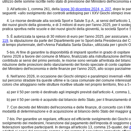
utilizzo delle somme iscritte nello stato di previsione del Ministero dell'economia 
3. All'articolo 1, comma 261, della
legge 30 dicembre 2024, n. 207,
dopo le paro
seguenti: «allo svolgimento dei controlli antidoping per i XXV Giochi olimpici inv
4. Le risorse destinate alla società Sport e Salute S.p.A., ai sensi dell'articolo
dei nuovi giochi della gioventu, e di 3 milioni di euro per l'anno 2025, per il sost
pratica sportiva nelle scuole e dei nuovi giochi della gioventù, la società Sport e Sal
5. È autorizzata la spesa di 30 milioni di euro per l'anno 2025, per assicurare, i
119,
la stipulazione da parte del Dipartimento per lo Sport della Presidenza del Co
di tempo pluriennale, dell'«Arena PalaItalia Santa Giulia», utilizzata per i giochi
5-bis. Al fine di garantire la disponibilità di impianti sportivi in grado di ospita
l'anno 2026 a favore del comune di Milano, finalizzato alla ristrutturazione dell
contributo ai sensi del primo periodo, le risorse sono versate all'entrata del bila
riduzione delle proiezioni dello stanziamento del fondo speciale di conto capitale 
del Ministero dell'economia e delle finanze per l'anno 2025, allo scopo parzialme
6. Nell'anno 2026, in occasione dei Giochi olimpici e paralimpici invernali «Milan
sul percorso stradale tra queste ultime e la casa comunale del comune interessato,
coloro che alloggiano nelle strutture ricettive situate nel proprio territorio, fino 
a) per il 50 per cento è destinato agli impieghi previsti dall'articolo 4, comma 
b) per il 50 per cento è acquisito dal bilancio dello Stato, per il finanziamento d
7. Con decreto del Ministro dell'economia e delle finanze, di concerto con il Mini
modalità di determinazione e di acquisizione al bilancio dello Stato del maggior g
7-bis. Per garantire un regolare, efficace ed efficiente svolgimento dei Giochi olim
svolgimento dei medesimi, l'esenzione dal pagamento dell'imposta di soggiorno per 
federazioni sportive partecipanti. In deroga all'articolo 13, comma 15-quater, del
d