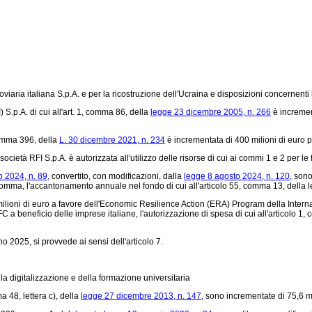
oviaria italiana S.p.A. e per la ricostruzione dell'Ucraina e disposizioni concernent
 S.p.A. di cui all'art. 1, comma 86, della
legge 23 dicembre 2005, n. 266
è incremen
comma 396, della
L. 30 dicembre 2021, n. 234
è incrementata di 400 milioni di euro p
età RFI S.p.A. è autorizzata all'utilizzo delle risorse di cui ai commi 1 e 2 per le fi
 2024, n. 89,
convertito, con modificazioni, dalla
legge 8 agosto 2024, n. 120,
sono 
te comma, l'accantonamento annuale nel fondo di cui all'articolo 55, comma 13, della
l
ilioni di euro a favore dell'Economic Resilience Action (ERA) Program della Internati
'IFC a beneficio delle imprese italiane, l'autorizzazione di spesa di cui all'articolo 
no 2025, si provvede ai sensi dell'articolo 7.
la digitalizzazione e della formazione universitaria
 48, lettera c), della
legge 27 dicembre 2013, n. 147,
sono incrementate di 75,6 mi