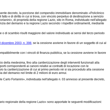
 presente decreto, la porzione del compendio immobiliare denominato «Policlinico
 fatto e di diritto in cui si trova, con vincolo perpetuo di destinazione a servizio
anini», di proprietà della regione Lazio, sito in Roma, individuato nell'allegato
'Agenzia del demanio e la regione Lazio secondo i rispettivi ordinamenti, mediante
o di scambio risulti maggiore del valore individuato ai sensi del terzo periodo
0 dicembre 2003, n. 398,
se la cessione avviene in favore di un soggetto di cui al
compatibilmente con i vincoli di finanza pubblica, se la cessione avviene in favore
della medesima, fino alla cantierizzazione degli interventi funzionali alla
ti corrispondenti ai canoni relativi ai contratti di locazione con le
vio la cantierizzazione di cui al primo periodo nè si sia proceduto alla cessione
ia del demanio nel limite di 2 milioni di euro annui.
Carlo Forlanini», individuata nell'allegato n. 03 annesso al presente decreto,
ario regionale della regione Lazio» sono apportate le seguenti modificazioni: