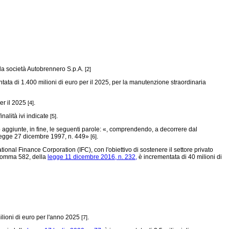
i la società Autobrennero S.p.A.
[2]
tata di 1.400 milioni di euro per il 2025, per la manutenzione straordinaria
er il 2025
.
[4]
nalità ivi indicate
.
[5]
aggiunte, in fine, le seguenti parole: «, comprendendo, a decorrere dal
egge 27 dicembre 1997, n. 449»
.
[6]
onal Finance Corporation (IFC), con l'obiettivo di sostenere il settore privato
1, comma 582, della
legge 11 dicembre 2016, n. 232,
è incrementata di 40 milioni di
lioni di euro per l'anno 2025
.
[7]