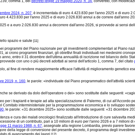
lo 239, comma 1, del
decreto-legge 19 maggio 2020, n. 34,
convertito, con modificazi
cembre 2024, n. 207,
è incrementata di euro 4.423.830 per l'anno 2025 e di euro 2.
 euro 4.423.830 per l'anno 2025 e di euro 2.026.830 annui a de correre dall'anno 2
2025 e a euro 2.026.830 annui a decorrere dall'anno 2026, si provvede ai sensi dell
dello spazio e salute
[11]
ei programmi del Piano nazionale per gli investimenti complementari al Piano nazion
01, ai crono programmi finanziari, gli obiettivi finali individuati nei medesimi cron
o, entro il 31 dicembre dell'ultima annualità di iscrizione nel bilancio dello Stat
provvede con uno o più decreti adottati ai sensi dell'articolo 1, comma 7, del citato
colo, al fine di rendere maggiormente efficace l'attività di miglioramento genetico ese
re 2019, n. 160,
le parole: «individuate dal Piano programmatico dell'attività scientif
nche se derivato da dolo dell'operatore o dei» sono sostituite dalle seguenti: «cag
neo per i trapianti e terapie ad alta specializzazione di Palermo, di cui all'Accord
del Comitato interministeriale per la programmazione economica e lo sviluppo soste
90,
le parole: «31 dicembre 2025» sono sostituite dalle seguenti: «31 dicembre 2
enza e cura dei malati oncologici finalizzato all'introduzione di cure salvavita medi
a concessione di un contributo, pari a 10 milioni di euro per l'anno 2026 e a 7 milioni
egge 11 marzo 1988, n. 67,
assegnate alla regione Lombardia, previo parere favorev
vigore della legge di conversione del presente decreto, il programma degli investiment
 stato di avanzamento dei lavori
.
[17]