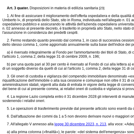
Art. 3 quater.
Disposizioni in materia di edilizia sanitaria
[23]
1. Al fine di assicurare il miglioramento dell'offerta ospedaliera e della qualità
Umberto I», di proprietà dello Stato, sito in Roma, individuata nell'allegato n. 01 an
ospedaliero pubblico e assicurando le attività dell'azienda ospedaliera universit
n. 02 annesso al presente decreto, è trasferito in proprietà allo Stato, nello stato
l'assunzione in consistenza dei predetti cespiti.
2. Fermo restando quanto previsto dal comma 1, in caso di successiva cessione a q
dello stesso comma 1, come aggiornato annualmente sulla base dell'indice dei pre
a) è riversato integralmente al Fondo per l'ammortamento dei titoli di Stato, di cui
l'articolo 1, comma 2, della legge 31 di cembre 2009, n. 196;
b) per una quota pari al 30 per cento è riversato al Fondo di cui alla lettera a) e
di un soggetto diverso da quelli di cui al l'articolo 1, comma 2, della legge 31 di 
3. Gli oneri di custodia e vigilanza del compendio immobiliare denominato «ex Osp
riqualificazione dell'immobile o alla sua cessione e comunque non oltre il 31 di ce
amministrazioni statali, vigenti alla data di entrata in vigore della legge di conv
del bene di cui al presente comma, ai relativi oneri di custodia e vigilanza si prov
4. La regione Lazio completa entro il 31 dicembre 2028 gli interventi di manuten
sostenendo i relativi oneri.
5. Le operazioni di trasferimento previste dal presente articolo sono esenti da on
6. Dall'attuazione dei commi da 1 a 5 non devono derivare nuovi o maggiori oner
7. All'allegato V annesso alla
legge 30 dicembre 2023, n. 213,
alla voce: «Adeg
a) alla prima colonna («finalità»), le parole: «del sistema dell'emergenza» sono so