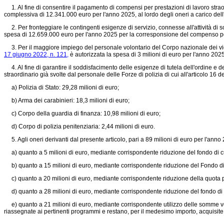
1. Al fine di consentire il pagamento di compensi per prestazioni di lavoro straor
complessiva di 12.341.000 euro per l'anno 2025, al lordo degli oneri a carico dell'
2. Per fronteggiare le contingenti esigenze di servizio, connesse all'attività di so
spesa di 12.659.000 euro per l'anno 2025 per la corresponsione del compenso per la
3. Per il maggiore impiego del personale volontario del Corpo nazionale dei vigili
17 giugno 2022, n. 121,
è autorizzata la spesa di 3 milioni di euro per l'anno 202
4. Al fine di garantire il soddisfacimento delle esigenze di tutela dell'ordine e 
straordinario già svolte dal personale delle Forze di polizia di cui all'articolo 16 
a) Polizia di Stato: 29,28 milioni di euro;
b) Arma dei carabinieri: 18,3 milioni di euro;
c) Corpo della guardia di finanza: 10,98 milioni di euro;
d) Corpo di polizia penitenziaria: 2,44 milioni di euro.
5. Agli oneri derivanti dal presente articolo, pari a 89 milioni di euro per l'anno
a) quanto a 5 milioni di euro, mediante corrispondente riduzione del fondo di cui
b) quanto a 15 milioni di euro, mediante corrispondente riduzione del Fondo di pa
c) quanto a 20 milioni di euro, mediante corrispondente riduzione della quota per
d) quanto a 28 milioni di euro, mediante corrispondente riduzione del fondo di c
e) quanto a 21 milioni di euro, mediante corrispondente utilizzo delle somme vers
riassegnate ai pertinenti programmi e restano, per il medesimo importo, acquisite a