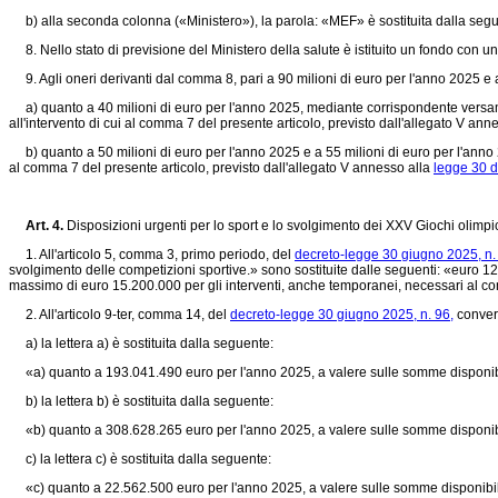
b) alla seconda colonna («Ministero»), la parola: «MEF» è sostituita dalla s
8. Nello stato di previsione del Ministero della salute è istituito un fondo con una
9. Agli oneri derivanti dal comma 8, pari a 90 milioni di euro per l'anno 2025 e a
a) quanto a 40 milioni di euro per l'anno 2025, mediante corrispondente versamento
all'intervento di cui al comma 7 del presente articolo, previsto dall'allegato V ann
b) quanto a 50 milioni di euro per l'anno 2025 e a 55 milioni di euro per l'anno 2
al comma 7 del presente articolo, previsto dall'allegato V annesso alla
legge 30 d
Art. 4.
Disposizioni urgenti per lo sport e lo svolgimento dei XXV Giochi olimpi
1. All'articolo 5, comma 3, primo periodo, del
decreto-legge 30 giugno 2025, n.
svolgimento delle competizioni sportive.» sono sostituite dalle seguenti: «euro 1
massimo di euro 15.200.000 per gli interventi, anche temporanei, necessari al c
2. All'articolo 9-ter, comma 14, del
decreto-legge 30 giugno 2025, n. 96,
convert
a) la lettera a) è sostituita dalla seguente:
«a) quanto a 193.041.490 euro per l'anno 2025, a valere sulle somme disponibili pr
b) la lettera b) è sostituita dalla seguente:
«b) quanto a 308.628.265 euro per l'anno 2025, a valere sulle somme disponibili pr
c) la lettera c) è sostituita dalla seguente:
«c) quanto a 22.562.500 euro per l'anno 2025, a valere sulle somme disponibili pr