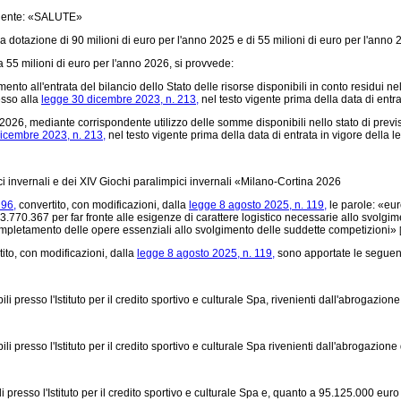
eguente: «SALUTE»
 dotazione di 90 milioni di euro per l'anno 2025 e di 55 milioni di euro per l'anno 2
 55 milioni di euro per l'anno 2026, si provvede:
 all'entrata del bilancio dello Stato delle risorse disponibili in conto residui nel
esso alla
legge 30 dicembre 2023, n. 213,
nel testo vigente prima della data di entr
026, mediante corrispondente utilizzo delle somme disponibili nello stato di previsi
icembre 2023, n. 213,
nel testo vigente prima della data di entrata in vigore della 
ci invernali e dei XIV Giochi paralimpici invernali «Milano-Cortina 2026
 96,
convertito, con modificazioni, dalla
legge 8 agosto 2025, n. 119,
le parole: «eur
23.770.367 per far fronte alle esigenze di carattere logistico necessarie allo svol
ompletamento delle opere essenziali allo svolgimento delle suddette competizioni»
ito, con modificazioni, dalla
legge 8 agosto 2025, n. 119,
sono apportate le seguent
esso l'Istituto per il credito sportivo e culturale Spa, rivenienti dall'abrogazion
esso l'Istituto per il credito sportivo e culturale Spa rivenienti dall'abrogazione d
esso l'Istituto per il credito sportivo e culturale Spa e, quanto a 95.125.000 euro