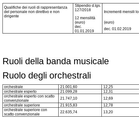
Stipendio d.lgs.
Qualifiche dei ruoli di rappresentanza
127/2018
del personale non direttivo e non
Incrementi mensili lo
dirigente
12 mensilità
(euro)
(euro)
dec.
dec. 01.02.2019
01.01.2019
Ruoli della banda musicale
Ruolo degli orchestrali
orchestrale
21.001,60
12,25
orchestrale esperto
21.099,28
12,31
orchestrale esperto con scatto
21.747,10
12,69
convenzionale
orchestrale superiore
21.915,83
12,78
orchestrale superiore con
22.635,74
13,20
scatto convenzionale