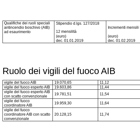
Qualifiche dei ruoli speciali
Stipendio d.lgs. 127/2018
antincendio boschivo (AIB)
Incrementi mensili 
12 mensilità
ad esaurimento
(euro)
(euro)
dec. 01.01.2019
dec. 01.02.2019
Ruolo dei vigili del fuoco AIB
vigile del fuoco AIB
19.070,65
11,12
vigile del fuoco esperto AIB
19.603,86
11,44
vigile del fuoco esperto AIB
19.781,51
11,54
con scatto convenzionale
vigile del fuoco
19.959,30
11,64
coordinatore AIB
vigile del fuoco
coordinatore AIB con scatto
20.128,15
11,74
convenzionale