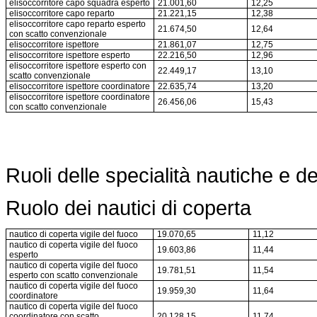
elisoccorritore capo squadra esperto
21.001,60
12,25
elisoccorritore capo reparto
21.221,15
12,38
elisoccorritore capo reparto esperto
21.674,50
12,64
con scatto convenzionale
elisoccorritore ispettore
21.861,07
12,75
elisoccorritore ispettore esperto
22.216,50
12,96
elisoccorritore ispettore esperto con
22.449,17
13,10
scatto convenzionale
elisoccorritore ispettore coordinatore
22.635,74
13,20
elisoccorritore ispettore coordinatore
26.456,06
15,43
con scatto convenzionale
Ruoli delle specialità nautiche e 
Ruolo dei nautici di coperta
nautico di coperta vigile del fuoco
19.070,65
11,12
nautico di coperta vigile del fuoco
19.603,86
11,44
esperto
nautico di coperta vigile del fuoco
19.781,51
11,54
esperto con scatto convenzionale
nautico di coperta vigile del fuoco
19.959,30
11,64
coordinatore
nautico di coperta vigile del fuoco
coordinatore con scatto
20.128,15
11,74