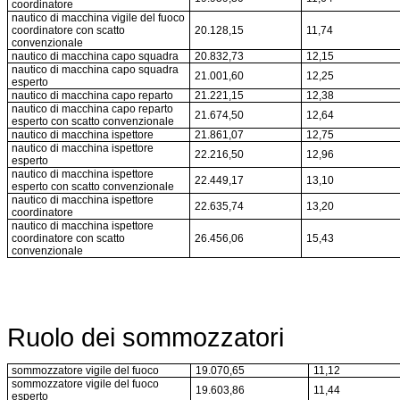
coordinatore
nautico di macchina vigile del fuoco
coordinatore con scatto
20.128,15
11,74
convenzionale
nautico di macchina capo squadra
20.832,73
12,15
nautico di macchina capo squadra
21.001,60
12,25
esperto
nautico di macchina capo reparto
21.221,15
12,38
nautico di macchina capo reparto
21.674,50
12,64
esperto con scatto convenzionale
nautico di macchina ispettore
21.861,07
12,75
nautico di macchina ispettore
22.216,50
12,96
esperto
nautico di macchina ispettore
22.449,17
13,10
esperto con scatto convenzionale
nautico di macchina ispettore
22.635,74
13,20
coordinatore
nautico di macchina ispettore
coordinatore con scatto
26.456,06
15,43
convenzionale
Ruolo dei sommozzatori
sommozzatore vigile del fuoco
19.070,65
11,12
sommozzatore vigile del fuoco
19.603,86
11,44
esperto