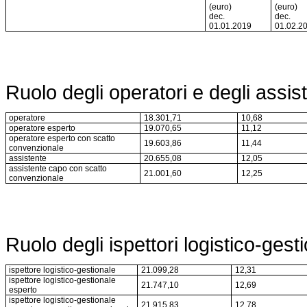
(euro)
(euro)
dec.
dec.
01.01.2019
01.02.2
Ruolo degli operatori e degli assist
operatore
18.301,71
10,68
operatore esperto
19.070,65
11,12
operatore esperto con scatto
19.603,86
11,44
convenzionale
assistente
20.655,08
12,05
assistente capo con scatto
21.001,60
12,25
convenzionale
Ruolo degli ispettori logistico-gesti
ispettore logistico-gestionale
21.099,28
12,31
ispettore logistico-gestionale
21.747,10
12,69
esperto
ispettore logistico-gestionale
21.915,83
12,78