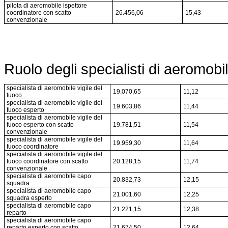
pilota di aeromobile ispettore
coordinatore con scatto
26.456,06
15,43
convenzionale
Ruolo degli specialisti di aeromobi
specialista di aeromobile vigile del
19.070,65
11,12
fuoco
specialista di aeromobile vigile del
19.603,86
11,44
fuoco esperto
specialista di aeromobile vigile del
fuoco esperto con scatto
19.781,51
11,54
convenzionale
specialista di aeromobile vigile del
19.959,30
11,64
fuoco coordinatore
specialista di aeromobile vigile del
fuoco coordinatore con scatto
20.128,15
11,74
convenzionale
specialista di aeromobile capo
20.832,73
12,15
squadra
specialista di aeromobile capo
21.001,60
12,25
squadra esperto
specialista di aeromobile capo
21.221,15
12,38
reparto
specialista di aeromobile capo
reparto esperto con scatto
21.674,50
12,64