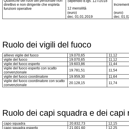
Qualifiche dei ruoli del personale non
Stipendio d.lgs. 127/2018
direttivo e non dirigente che espleta
Incrementi
12 mensilità
funzioni operative
(euro)
(euro)
dec. 01.01.2019
dec. 01.0
Ruolo dei vigili del fuoco
allievo vigile del fuoco
19.070,65
11,12
vigile del fuoco
19.070,65
11,12
vigile del fuoco esperto
19.603,86
11,44
vigile del fuoco esperto con scatto
19.781,51
11,54
convenzionale
vigile del fuoco coordinatore
19.959,30
11,64
vigile del fuoco coordinatore con scatto
20.128,15
11,74
convenzionale
Ruolo dei capi squadra e dei capi 
capo squadra
20.832,73
12,15
capo squadra esperto
21.001,60
12,25