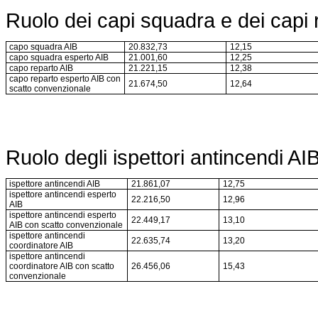
Ruolo dei capi squadra e dei capi 
capo squadra AIB
20.832,73
12,15
capo squadra esperto AIB
21.001,60
12,25
capo reparto AIB
21.221,15
12,38
capo reparto esperto AIB con
21.674,50
12,64
scatto convenzionale
Ruolo degli ispettori antincendi AI
ispettore antincendi AIB
21.861,07
12,75
ispettore antincendi esperto
22.216,50
12,96
AIB
ispettore antincendi esperto
22.449,17
13,10
AIB con scatto convenzionale
ispettore antincendi
22.635,74
13,20
coordinatore AIB
ispettore antincendi
coordinatore AIB con scatto
26.456,06
15,43
convenzionale