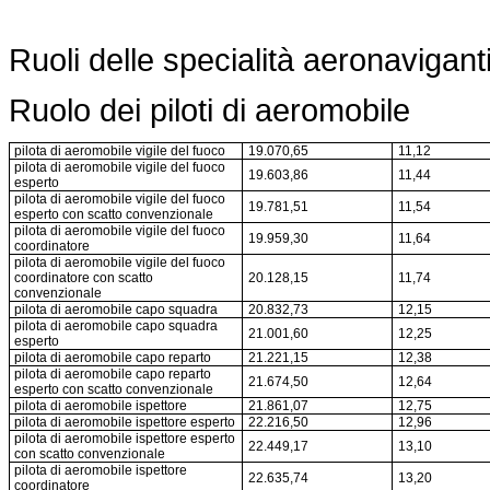
Ruoli delle specialità aeronavigant
Ruolo dei piloti di aeromobile
pilota di aeromobile vigile del fuoco
19.070,65
11,12
pilota di aeromobile vigile del fuoco
19.603,86
11,44
esperto
pilota di aeromobile vigile del fuoco
19.781,51
11,54
esperto con scatto convenzionale
pilota di aeromobile vigile del fuoco
19.959,30
11,64
coordinatore
pilota di aeromobile vigile del fuoco
coordinatore con scatto
20.128,15
11,74
convenzionale
pilota di aeromobile capo squadra
20.832,73
12,15
pilota di aeromobile capo squadra
21.001,60
12,25
esperto
pilota di aeromobile capo reparto
21.221,15
12,38
pilota di aeromobile capo reparto
21.674,50
12,64
esperto con scatto convenzionale
pilota di aeromobile ispettore
21.861,07
12,75
pilota di aeromobile ispettore esperto
22.216,50
12,96
pilota di aeromobile ispettore esperto
22.449,17
13,10
con scatto convenzionale
pilota di aeromobile ispettore
22.635,74
13,20
coordinatore