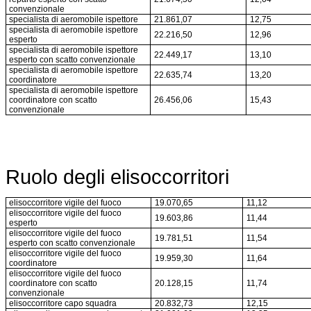
convenzionale
specialista di aeromobile ispettore
21.861,07
12,75
specialista di aeromobile ispettore
22.216,50
12,96
esperto
specialista di aeromobile ispettore
22.449,17
13,10
esperto con scatto convenzionale
specialista di aeromobile ispettore
22.635,74
13,20
coordinatore
specialista di aeromobile ispettore
coordinatore con scatto
26.456,06
15,43
convenzionale
Ruolo degli elisoccorritori
elisoccorritore vigile del fuoco
19.070,65
11,12
elisoccorritore vigile del fuoco
19.603,86
11,44
esperto
elisoccorritore vigile del fuoco
19.781,51
11,54
esperto con scatto convenzionale
elisoccorritore vigile del fuoco
19.959,30
11,64
coordinatore
elisoccorritore vigile del fuoco
coordinatore con scatto
20.128,15
11,74
convenzionale
elisoccorritore capo squadra
20.832,73
12,15