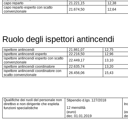
capo reparto
21.221,15
12,38
capo reparto esperto con scatto
21.674,50
12,64
convenzionale
Ruolo degli ispettori antincendi
ispettore antincendi
21.861,07
12,75
ispettore antincendi esperto
22.216,50
12,96
ispettore antincendi esperto con scatto
22.449,17
13,10
convenzionale
ispettore antincendi coordinatore
22.635,74
13,20
ispettore antincendi coordinatore con
26.456,06
15,43
scatto convenzionale
Qualifiche dei ruoli del personale non
Stipendio d.lgs. 127/2018
direttivo e non dirigente che espleta
In
12 mensilità
funzioni specialistiche
(euro)
(e
dec. 01.01.2019
de