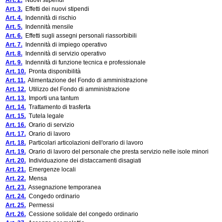
Art. 2.
Nuovi stipendi
Art. 3.
Effetti dei nuovi stipendi
Art. 4.
Indennità di rischio
Art. 5.
Indennità mensile
Art. 6.
Effetti sugli assegni personali riassorbibili
Art. 7.
Indennità di impiego operativo
Art. 8.
Indennità di servizio operativo
Art. 9.
Indennità di funzione tecnica e professionale
Art. 10.
Pronta disponibilità
Art. 11.
Alimentazione del Fondo di amministrazione
Art. 12.
Utilizzo del Fondo di amministrazione
Art. 13.
Importi una tantum
Art. 14.
Trattamento di trasferta
Art. 15.
Tutela legale
Art. 16.
Orario di servizio
Art. 17.
Orario di lavoro
Art. 18.
Particolari articolazioni dell'orario di lavoro
Art. 19.
Orario di lavoro del personale che presta servizio nelle isole minori
Art. 20.
Individuazione dei distaccamenti disagiati
Art. 21.
Emergenze locali
Art. 22.
Mensa
Art. 23.
Assegnazione temporanea
Art. 24.
Congedo ordinario
Art. 25.
Permessi
Art. 26.
Cessione solidale del congedo ordinario