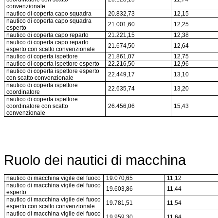
convenzionale
nautico di coperta capo squadra
20.832,73
12,15
nautico di coperta capo squadra
21.001,60
12,25
esperto
nautico di coperta capo reparto
21.221,15
12,38
nautico di coperta capo reparto
21.674,50
12,64
esperto con scatto convenzionale
nautico di coperta ispettore
21.861,07
12,75
nautico di coperta ispettore esperto
22.216,50
12,96
nautico di coperta ispettore esperto
22.449,17
13,10
con scatto convenzionale
nautico di coperta ispettore
22.635,74
13,20
coordinatore
nautico di coperta ispettore
coordinatore con scatto
26.456,06
15,43
convenzionale
Ruolo dei nautici di macchina
nautico di macchina vigile del fuoco
19.070,65
11,12
nautico di macchina vigile del fuoco
19.603,86
11,44
esperto
nautico di macchina vigile del fuoco
19.781,51
11,54
esperto con scatto convenzionale
nautico di macchina vigile del fuoco
19.959,30
11,64