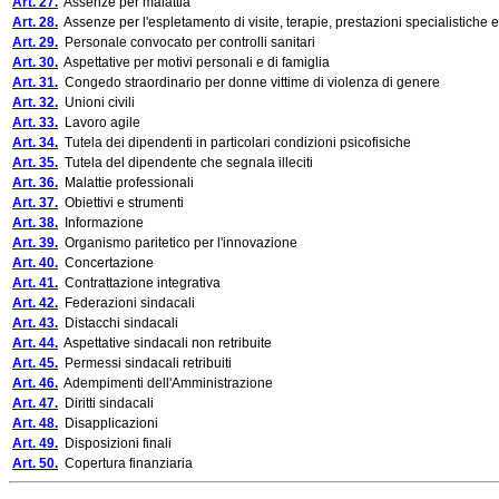
Art. 27.
Assenze per malattia
Art. 28.
Assenze per l'espletamento di visite, terapie, prestazioni specialistiche 
Art. 29.
Personale convocato per controlli sanitari
Art. 30.
Aspettative per motivi personali e di famiglia
Art. 31.
Congedo straordinario per donne vittime di violenza di genere
Art. 32.
Unioni civili
Art. 33.
Lavoro agile
Art. 34.
Tutela dei dipendenti in particolari condizioni psicofisiche
Art. 35.
Tutela del dipendente che segnala illeciti
Art. 36.
Malattie professionali
Art. 37.
Obiettivi e strumenti
Art. 38.
Informazione
Art. 39.
Organismo paritetico per l'innovazione
Art. 40.
Concertazione
Art. 41.
Contrattazione integrativa
Art. 42.
Federazioni sindacali
Art. 43.
Distacchi sindacali
Art. 44.
Aspettative sindacali non retribuite
Art. 45.
Permessi sindacali retribuiti
Art. 46.
Adempimenti dell'Amministrazione
Art. 47.
Diritti sindacali
Art. 48.
Disapplicazioni
Art. 49.
Disposizioni finali
Art. 50.
Copertura finanziaria