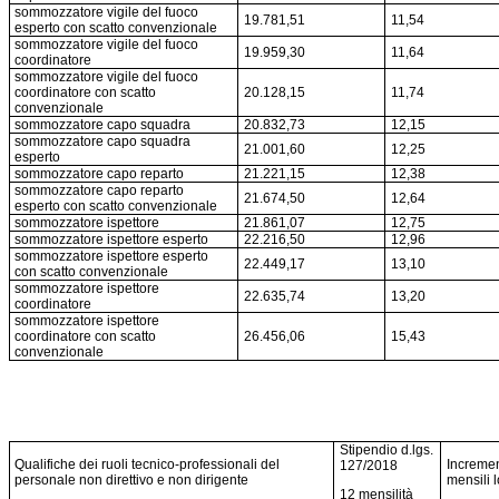
sommozzatore vigile del fuoco
19.781,51
11,54
esperto con scatto convenzionale
sommozzatore vigile del fuoco
19.959,30
11,64
coordinatore
sommozzatore vigile del fuoco
coordinatore con scatto
20.128,15
11,74
convenzionale
sommozzatore capo squadra
20.832,73
12,15
sommozzatore capo squadra
21.001,60
12,25
esperto
sommozzatore capo reparto
21.221,15
12,38
sommozzatore capo reparto
21.674,50
12,64
esperto con scatto convenzionale
sommozzatore ispettore
21.861,07
12,75
sommozzatore ispettore esperto
22.216,50
12,96
sommozzatore ispettore esperto
22.449,17
13,10
con scatto convenzionale
sommozzatore ispettore
22.635,74
13,20
coordinatore
sommozzatore ispettore
coordinatore con scatto
26.456,06
15,43
convenzionale
Stipendio d.lgs.
Qualifiche dei ruoli tecnico-professionali del
Incremen
127/2018
personale non direttivo e non dirigente
mensili l
12 mensilità