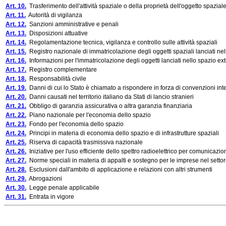
Art. 10.
Trasferimento dell'attività spaziale o della proprietà dell'oggetto spazial
Art. 11.
Autorità di vigilanza
Art. 12.
Sanzioni amministrative e penali
Art. 13.
Disposizioni attuative
Art. 14.
Regolamentazione tecnica, vigilanza e controllo sulle attività spaziali
Art. 15.
Registro nazionale di immatricolazione degli oggetti spaziali lanciati ne
Art. 16.
Informazioni per l'immatricolazione degli oggetti lanciati nello spazio ex
Art. 17.
Registro complementare
Art. 18.
Responsabilità civile
Art. 19.
Danni di cui lo Stato è chiamato a rispondere in forza di convenzioni int
Art. 20.
Danni causati nel territorio italiano da Stati di lancio stranieri
Art. 21.
Obbligo di garanzia assicurativa o altra garanzia finanziaria
Art. 22.
Piano nazionale per l'economia dello spazio
Art. 23.
Fondo per l'economia dello spazio
Art. 24.
Principi in materia di economia dello spazio e di infrastrutture spaziali
Art. 25.
Riserva di capacità trasmissiva nazionale
Art. 26.
Iniziative per l'uso efficiente dello spettro radioelettrico per comunicazioni
Art. 27.
Norme speciali in materia di appalti e sostegno per le imprese nel settore 
Art. 28.
Esclusioni dall'ambito di applicazione e relazioni con altri strumenti
Art. 29.
Abrogazioni
Art. 30.
Legge penale applicabile
Art. 31.
Entrata in vigore