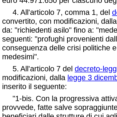
euro 44.971.650 per ciascuno degl
4. All'articolo 7, comma 1, del
d
convertito, con modificazioni, dall
da: "richiedenti asilo" fino a: "mede
seguenti: "profughi provenienti dal
conseguenza delle crisi politiche e m
medesimi".
5. All'articolo 7 del
decreto-legg
modificazioni, dalla
legge 3 dicemb
inserito il seguente:
"1-bis. Con la progressiva attivaz
provvede, fatte salve sopraggiunte
beneficiari dalle strutture di cui agl