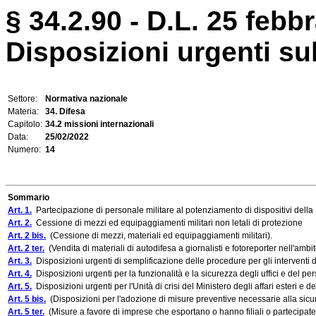
§ 34.2.90 - D.L. 25 febbr
Disposizioni urgenti sul
Settore:
Normativa nazionale
Materia:
34. Difesa
Capitolo:
34.2 missioni internazionali
Data:
25/02/2022
Numero:
14
Sommario
Art. 1.
Partecipazione di personale militare al potenziamento di dispositivi dell
Art. 2.
Cessione di mezzi ed equipaggiamenti militari non letali di protezione
Art. 2 bis.
(Cessione di mezzi, materiali ed equipaggiamenti militari).
Art. 2 ter.
(Vendita di materiali di autodifesa a giornalisti e fotoreporter nell'ambit
Art. 3.
Disposizioni urgenti di semplificazione delle procedure per gli interventi 
Art. 4.
Disposizioni urgenti per la funzionalità e la sicurezza degli uffici e del per
Art. 5.
Disposizioni urgenti per l'Unità di crisi del Ministero degli affari esteri e
Art. 5 bis.
(Disposizioni per l'adozione di misure preventive necessarie alla sicu
Art. 5 ter.
(Misure a favore di imprese che esportano o hanno filiali o partecipate