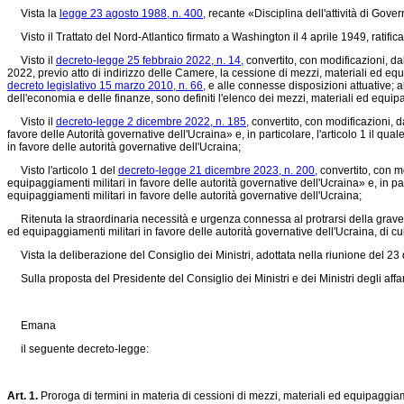
Vista la
legge 23 agosto 1988, n. 400,
recante «Disciplina dell'attività di Gover
Visto il Trattato del Nord-Atlantico firmato a Washington il 4 aprile 1949, ratifica
Visto il
decreto-legge 25 febbraio 2022, n. 14,
convertito, con modificazioni, da
2022, previo atto di indirizzo delle Camere, la cessione di mezzi, materiali ed equi
decreto legislativo 15 marzo 2010, n. 66,
e alle connesse disposizioni attuative; a
dell'economia e delle finanze, sono definiti l'elenco dei mezzi, materiali ed equip
Visto il
decreto-legge 2 dicembre 2022, n. 185,
convertito, con modificazioni, d
favore delle Autorità governative dell'Ucraina» e, in particolare, l'articolo 1 il q
in favore delle autorità governative dell'Ucraina;
Visto l'articolo 1 del
decreto-legge 21 dicembre 2023, n. 200,
convertito, con m
equipaggiamenti militari in favore delle autorità governative dell'Ucraina» e, in pa
equipaggiamenti militari in favore delle autorità governative dell'Ucraina;
Ritenuta la straordinaria necessità e urgenza connessa al protrarsi della grave cri
ed equipaggiamenti militari in favore delle autorità governative dell'Ucraina, di cui
Vista la deliberazione del Consiglio dei Ministri, adottata nella riunione del 2
Sulla proposta del Presidente del Consiglio dei Ministri e dei Ministri degli affar
Emana
il seguente decreto-legge:
Art. 1.
Proroga di termini in materia di cessioni di mezzi, materiali ed equipaggiam