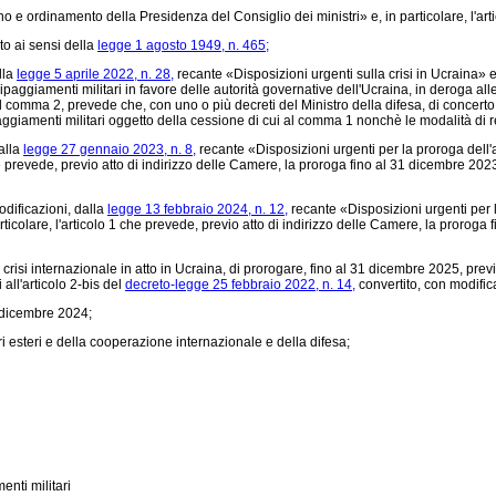
no e ordinamento della Presidenza del Consiglio dei ministri» e, in particolare, l'art
to ai sensi della
legge 1 agosto 1949, n. 465;
lla
legge 5 aprile 2022, n. 28,
recante «Disposizioni urgenti sulla crisi in Ucraina» e,
paggiamenti militari in favore delle autorità governative dell'Ucraina, in deroga alle
l comma 2, prevede che, con uno o più decreti del Ministro della difesa, di concerto c
aggiamenti militari oggetto della cessione di cui al comma 1 nonchè le modalità di re
alla
legge 27 gennaio 2023, n. 8,
recante «Disposizioni urgenti per la proroga dell'
uale prevede, previo atto di indirizzo delle Camere, la proroga fino al 31 dicembre 20
odificazioni, dalla
legge 13 febbraio 2024, n. 12,
recante «Disposizioni urgenti per l
rticolare, l'articolo 1 che prevede, previo atto di indirizzo delle Camere, la proroga
si internazionale in atto in Ucraina, di prorogare, fino al 31 dicembre 2025, previo
 all'articolo 2-bis del
decreto-legge 25 febbraio 2022, n. 14,
convertito, con modific
3 dicembre 2024;
i esteri e della cooperazione internazionale e della difesa;
enti militari