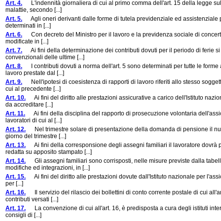
Art. 4.
L'indennità giornaliera di cui al primo comma dell'art. 15 della legge sulla 
malattie, secondo [...]
Art. 5.
Agli oneri derivanti dalle forme di tutela previdenziale ed assistenziale pre
determinati in [...]
Art. 6.
Con decreto del Ministro per il lavoro e la previdenza sociale di concerto c
modificate in [...]
Art. 7.
Ai fini della determinazione dei contributi dovuti per il periodo di ferie s
convenzionali delle ultime [...]
Art. 8.
I contributi dovuti a norma dell'art. 5 sono determinati per tutte le forme 
lavoro prestate dal [...]
Art. 9.
Nell'ipotesi di coesistenza di rapporti di lavoro riferiti allo stesso sogge
cui al precedente [...]
Art. 10.
Ai fini del diritto alle prestazioni assicurative a carico dell'Istituto nazi
da accreditare [...]
Art. 11.
Ai fini della disciplina del rapporto di prosecuzione volontaria dell'assicu
lavoratori di cui al [...]
Art. 12.
Nel trimestre solare di presentazione della domanda di pensione il numer
giorno del trimestre [...]
Art. 13.
Ai fini della corresponsione degli assegni familiari il lavoratore dovrà 
redatta su apposito stampato [...]
Art. 14.
Gli assegni familiari sono corrisposti, nelle misure previste dalla tabe
modifiche ed integrazioni, in [...]
Art. 15.
Ai fini del diritto alle prestazioni dovute dall'Istituto nazionale per l'ass
per [...]
Art. 16.
Il servizio del rilascio dei bollettini di conto corrente postale di cui all'ar
contributi versati [...]
Art. 17.
La convenzione di cui all'art. 16, è predisposta a cura degli istituti inter
consigli di [...]