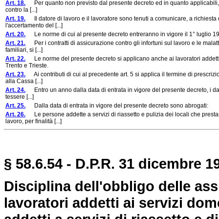
Art. 18.
Per quanto non previsto dal presente decreto ed in quanto applicabili, val
contro la [...]
Art. 19.
Il datore di lavoro e il lavoratore sono tenuti a comunicare, a richiesta deg
l'accertamento del [...]
Art. 20.
Le norme di cui al presente decreto entreranno in vigore il 1° luglio 1
Art. 21.
Per i contratti di assicurazione contro gli infortuni sul lavoro e le malatti
familiari, si [...]
Art. 22.
Le norme del presente decreto si applicano anche ai lavoratori addetti ai
Trento e Trieste.
Art. 23.
Ai contributi di cui al precedente art. 5 si applica il termine di prescrizio
alla Cassa [...]
Art. 24.
Entro un anno dalla data di entrata in vigore del presente decreto, i dator
tessere [...]
Art. 25.
Dalla data di entrata in vigore del presente decreto sono abrogati:
Art. 26.
Le persone addette a servizi di riassetto e pulizia dei locali che prestan
lavoro, per finalità [...]
§ 58.6.54 - D.P.R. 31 dicembre 19
Disciplina dell'obbligo delle ass
lavoratori addetti ai servizi dom