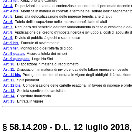
Art. 3 ter.
Relazione alle Camere
Art. 4.
Disposizioni in materia di contenzioso concernente il personale docente e p
Art. 4 bis.
Modifica in materia di contratti a termine nel settore dell'insegnament
Art. 5.
Limiti alla delocalizzazione delle imprese beneficiarie di aiuti
Art. 6.
Tutela dell'occupazione nelle imprese beneficiarie di aiuti
Art. 7.
Recupero del beneficio dell'iper ammortamento in caso di cessione o del
Art. 8.
Applicazione del credito d'imposta ricerca e sviluppo ai costi di acquisto d
Art. 9.
Divieto di pubblicità giochi e scommesse
Art. 9 bis.
Formule di avvertimento
Art. 9 ter.
Monitoraggio dell'offerta di gioco
Art. 9 quater.
Misure a tutela dei minori
Art. 9 quinquies.
Logo No Slot
Art. 10.
Disposizioni in materia di redditometro
Art. 11.
Disposizioni in materia di invio dei dati delle fatture emesse e ricevute
Art. 11 bis.
Proroga del termine di entrata in vigore degli obblighi di fatturazione
Art. 12.
Split payment
Art. 12 bis.
Compensazione delle cartelle esattoriali in favore di imprese e profess
Art. 13.
Società sportive dilettantistiche
Art. 14.
Copertura finanziaria
Art. 15.
Entrata in vigore
§ 58.14.209 - D.L. 12 luglio 2018,