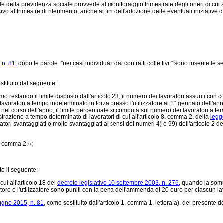
onale della previdenza sociale provvede al monitoraggio trimestrale degli oneri di cui
vo al trimestre di riferimento, anche ai fini dell'adozione delle eventuali iniziative 
 n. 81,
dopo le parole: "nei casi individuati dai contratti collettivi," sono inserite le
stituito dal seguente:
fermo restando il limite disposto dall'articolo 23, il numero dei lavoratori assunti 
ratori a tempo indeterminato in forza presso l'utilizzatore al 1° gennaio dell'anno 
tà nel corso dell'anno, il limite percentuale si computa sul numero dei lavoratori a t
strazione a tempo determinato di lavoratori di cui all'articolo 8, comma 2, della
legg
atori svantaggiati o molto svantaggiati ai sensi dei numeri 4) e 99) dell'articolo 2 d
1, comma 2,»;
to il seguente:
ui all'articolo 18 del
decreto legislativo 10 settembre 2003, n. 276,
quando la sommi
stratore e l'utilizzatore sono puniti con la pena dell'ammenda di 20 euro per ciascun 
iugno 2015, n. 81,
come sostituito dall'articolo 1, comma 1, lettera a), del presente d