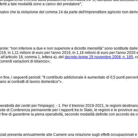
riti a tale modalità sono a carico del prestatore";
alvo che la violazione del comma 14 da parte dell'imprenditore agricolo non derivi 
arole: "non inferiore a due e non superiore a diciotto mensilità" sono sostituite dalle
018, in 1,11 milioni di euro per l'anno 2019, in 1,16 milioni di euro per l'anno 202
ll'articolo 18, comma 1, lettera a), del
decreto-legge 29 novembre 2008, n. 185,
co
orrenti variazioni di bilancio»;
n fine, i seguenti periodi: "Il contributo addizionale è aumentato di 0,5 punti perc
no ai contratti di lavoro domestico"».
ratività dei centri per l'impiego). - 1. Per il triennio 2019-2021, le regioni destina
ede di Conferenza permanente per i rapporti tra lo Stato, le regioni e le province a
 fine di garantirne la piena operatività, secondo modalità definite con accordo da c
sociali presenta annualmente alle Camere una relazione sugli effetti occupazionali e f