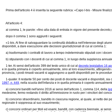
Prima dell'articolo 4 è inserita la seguente rubrica: «Capo I-bis - Misure finalizza
All'articolo 4:
al comma 1, le parole: «fino alla data di entrata in vigore del presente decreto
dopo il comma 1 sono aggiunti i seguenti:
«1-bis. Al fine di salvaguardare la continuità didattica nell'interesse degli alunni p
disponibili, a dare esecuzione alle decisioni giurisdizionali di cui al comma 1:
a) trasformando i contratti di lavoro a tempo indeterminato stipulati con i docent
b) stipulando con i docenti di cui al comma 1, in luogo della supplenza annuale
1-ter. Ai sensi dell'articolo 399 del testo unico di cui al
decreto legislativo 16 ap
e in quella primaria è coperto annualmente, sino al loro esaurimento, attingendo al
provincia, i posti rimasti vacanti si aggiungono a quelli disponibili per le proced
1-quater. Il restante 50 per cento dei posti di docente vacanti e disponibili, sia
1997, n. 449,
nella scuola dell'infanzia e in quella primaria è coperto annualmente
a) concorsi banditi nell'anno 2016 ai sensi dell'articolo 1, comma 114, della
le
medesime, fermo restando il diritto all'immissione in ruolo per i vincitori del conco
b) concorso straordinario, bandito in ciascuna regione, al quale, al netto dei posti
regionale è soppressa al suo esaurimento;
c) concorsi ordinari per titoli ed esami, banditi, con cadenza biennale, ai sensi d