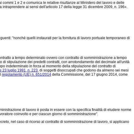
 ai commi 1 e 2 e comunica le relative risultanze al Ministero del lavoro e delle
da intraprendere ai sensi dell'articolo 17 della
legge 31 dicembre 2009, n. 196».
 seguenti: "nonchè quelli instaurati per la fornitura di lavoro portuale temporaneo di
con contratto a tempo determinato ovvero con contratto di somministrazione a tempo
di stipulazione dei predetti contratti, con arrotondamento del decimale all'unità
empo indeterminato in forza al momento della stipulazione del contratto di
e 23 luglio 1991, n. 223,
di soggetti disoccupati che godono da almeno sei mesi
el
regolamento (UE) n. 651/2014
della Commissione, del 17 giugno 2014, come
nistrazione di lavoro è posta in essere con la specifica finalità di eludere norme
lavoratore coinvolto e per ciascun giorno di somministrazione".
ecreto, nel caso di ricorso al contratto di somministrazione di lavoro, si applicano