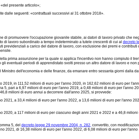
«del presente articolo»;
e dalle seguenti: «contrattuali successivi al 31 ottobre 2018».
 fine di promuovere l'occupazione giovanile stabile, ai datori di lavoro privato che
tto di lavoro subordinato a tempo indeterminato a tutele crescenti di cui al
decreto l
previdenziali a carico del datore di lavoro, con esclusione dei premi e contributi dov
ensile.
ella prima assunzione per la quale si applica l'incentivo non hanno compiuto il tr
li eventuali periodi di apprendistato svolti presso un altro datore di lavoro e non 
il Ministro dell'economia e delle finanze, da emanare entro sessanta giorni dalla da
o 2019, in 111,52 milioni di euro per l'anno 2020, in 162,62 milioni di euro per l'an
a 5, pari a 6,97 milioni di euro per l'anno 2019, a 0,48 milioni di euro per l'anno 2
 46,8 milioni di euro annui a decorrere dall'anno 2025, si provvede:
 2021, a 33,4 milioni di euro per l'anno 2022, a 13,6 milioni di euro per l'anno 202
no 2020, a 117 milioni di euro per ciascuno degli anni 2021 e 2022 e a 46,8 milion
, comma 5, del
decreto-legge 29 novembre 2004, n. 282,
convertito, con modificazion
anno 2021, di 16,38 milioni di euro per l'anno 2022, di 6,08 milioni di euro per l'anno