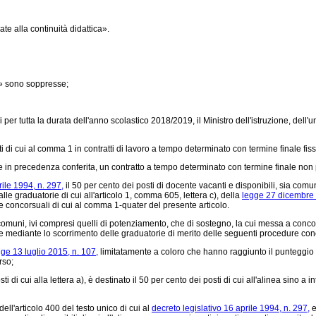
te alla continuità didattica».
,» sono soppresse;
er tutta la durata dell'anno scolastico 2018/2019, il Ministro dell'istruzione, dell'un
i di cui al comma 1 in contratti di lavoro a tempo determinato con termine finale fis
 in precedenza conferita, un contratto a tempo determinato con termine finale non 
rile 1994, n. 297,
il 50 per cento dei posti di docente vacanti e disponibili, sia comu
le graduatorie di cui all'articolo 1, comma 605, lettera c), della
legge 27 dicembre 
ure concorsuali di cui al comma 1-quater del presente articolo.
 comuni, ivi compresi quelli di potenziamento, che di sostegno, la cui messa a concor
 mediante lo scorrimento delle graduatorie di merito delle seguenti procedure concors
gge 13 luglio 2015, n. 107,
limitatamente a coloro che hanno raggiunto il punteggio m
rso;
 di cui alla lettera a), è destinato il 50 per cento dei posti di cui all'alinea sino 
ell'articolo 400 del testo unico di cui al
decreto legislativo 16 aprile 1994, n. 297,
e