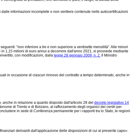
dalle informazioni incomplete o non veritiere contenute nelle autocertificazioni
 seguenti: "non inferiore a tre e non superiore a ventisette mensilità". Alle minori
0 e in 1,15 milioni di euro annui a decorrere dall'anno 2021, si provvede mediante
nvertito, con modificazioni, dalla
legge 28 gennaio 2009, n. 2.
Il Ministro
entuali in occasione di ciascun rinnovo del contratto a tempo determinato, anche in
no, anche in relazione a quanto disposto dall'articolo 28 del
decreto legislativo 14
utonome di Trento e di Bolzano, al rafforzamento degli organici dei centri per
oncludere in sede di Conferenza permanente per i rapporti tra lo Stato, le regioni
inanziari derivanti dall'applicazione delle disposizioni di cui al presente capo».