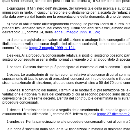
quali sono destinati, al netto dei posti di cui alla lettera a), il 50 per cento dei po
1-quinquies. Il Ministero dell'istruzione, dell'università e della ricerca è autori
immissioni in ruolo, in ciascuna regione e distintamente per la scuola dell'infanzi
alla data prevista dal bando per la presentazione della domanda, di uno dei seguen
a) titolo di abilitazione all'insegnamento conseguito presso i corsi di laurea in s
predetti titoli abbiano svolto, nel corso degli ultimi otto anni scolastici, almeno d
dell'articolo 11, comma 14, della
legge 3 maggio 1999, n. 124;
b) diploma magistrale con valore di abilitazione o analogo titolo conseguito all'e
titoli abbiano svolto, nel corso degli ultimi otto anni scolastici, almeno due annuali
comma 14, della
legge 3 maggio 1999, n. 124.
1-sexies. Alla procedura concorsuale relativa ai posti di sostegno possono parteci
sostegno conseguito ai sensi della normativa vigente o di analogo titolo di special
1-septies. Ciascun docente può partecipare al concorso di cui al comma 1-quinquies
1-octies. Le graduatorie di merito regionali relative al concorso di cui al comma 1-
superamento di tutte le prove di precedenti concorsi per il ruolo docente e il possesso 
sistema nazionale di istruzione, al quale sono riservati sino a 50 dei 70 punti compl
1-novies. Il contenuto del bando, i termini e le modalità di presentazione delle dom
valutazione e l'idonea misura del contributo di cui al secondo periodo sono disciplin
conversione del presente decreto. L'entità del contributo è determinata in misura tal
procedure concorsuali.
1-decies. L'immissione in ruolo a seguito dello scorrimento di una delle graduat
esaurimento di cui all'articolo 1, comma 605, lettera c), della
legge 27 dicembre 2
1-undecies. Per la partecipazione alle procedure concorsuali di cui al comma 1-qu
la rubrica è sostituita dalla seguente: «Disposizioni in materia di diplomati magist