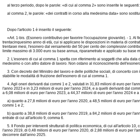
al terzo periodo, dopo le parole: «di cui al comma 2» sono inserite le seguenti: 
al comma 2, le parole: «dei contratti in corso alla medesima data» sono sostituit
Dopo l'articolo 1 è inserito il seguente:
«Art. 1-bis. (Esonero contributivo per favorire l'occupazione giovanile). - 1. Al
trentacinquesimo anno di età, cui si applicano le disposizioni in materia di contra
trentasei mesi, l'esonero dal versamento del 50 per cento dei complessivi contributi 
limite massimo di 3.000 euro su base annua, riparametrato e applicato su base m
2. L'esonero di cui al comma 1 spetta con riferimento ai soggetti che alla data d
medesimo o con altro datore di lavoro. Non ostano al riconoscimento dell'esonero g
3. Con decreto del Ministro del lavoro e delle politiche sociali, di concerto con 
stabilite le modalità di fruizione dell'esonero di cui al comma 1.
4. Agli oneri derivanti dai commi 1 e 2, valutati in 31,83 milioni di euro per l'ann
l'anno 2023 e in 3,23 milioni di euro per l'anno 2024, e a quelli derivanti dal comm
a 6,08 milioni di euro per l'anno 2023, a 44,37 milioni di euro per l'anno 2024 e a
a) quanto a 27,8 milioni di euro per l'anno 2020, a 48,5 milioni di euro per l'anno
commi 1 e 2;
b) quanto a 38,8 milioni di euro per l'anno 2019, a 84,2 milioni di euro per l'an
entrate di cui all'articolo 9, comma 6.
5. Il Fondo per interventi strutturali di politica economica, di cui all'articolo 10
l'anno 2019, di 0,48 milioni di euro per l'anno 2020, di 2,88 milioni di euro per l'
decorrere dall'anno 2025.