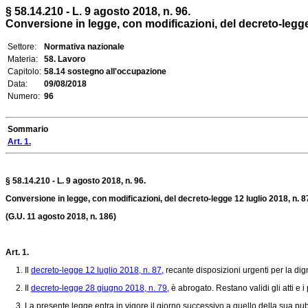
§ 58.14.210 - L. 9 agosto 2018, n. 96.
Conversione in legge, con modificazioni, del decreto-legge 1
Settore:
Normativa nazionale
Materia:
58. Lavoro
Capitolo:
58.14 sostegno all'occupazione
Data:
09/08/2018
Numero:
96
Sommario
Art. 1.
§ 58.14.210 - L. 9 agosto 2018, n. 96.
Conversione in legge, con modificazioni, del decreto-legge 12 luglio 2018, n. 87
(G.U. 11 agosto 2018, n. 186)
Art. 1.
1. Il
decreto-legge 12 luglio 2018, n. 87,
recante disposizioni urgenti per la dign
2. Il
decreto-legge 28 giugno 2018, n. 79,
è abrogato. Restano validi gli atti e i 
3. La presente legge entra in vigore il giorno successivo a quello della sua pubb