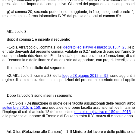
prestazione e l'importo del corrispettivo. Gli oneri del pagamento del compenso rife
g) al comma 20, secondo periodo, sono aggiunte, in fine, le seguenti parole: ", s
rese nella piattaforma informatica INPS dai prestatori di cui al comma 8"».
All'articolo 3:
dopo il comma 1 è inserito il seguente:
«1-bis. All'articolo 6, comma 1, del
decreto legislativo 4 marzo 2015, n. 23,
le p
entrate derivanti dal presente comma, valutate in 0,27 milioni di euro per l'anno 2
corrispondente riduzione del Fondo sociale per occupazione e formazione, di cui a
dell'economia e delle finanze è autorizzato ad apportare, con propri decreti, le occ
il comma 2 è sostituito dal seguente:
«2. All'articolo 2, comma 28, della
legge 28 giugno 2012, n. 92,
sono aggiunti, i
regime di somministrazione. Le disposizioni del precedente periodo non si applica
Dopo l'articolo 3 sono inseriti i seguenti:
«Art. 3-bis. (Destinazione di quote delle facoltà assunzionali delle regioni all'ope
settembre 2015, n. 150,
una quota delle proprie facoltà assunzionali, definita in s
l'impiego di cui all'articolo 18 del medesimo
decreto legislativo n. 150 del 2015,
al
e le province autonome di Trento e di Bolzano entro il 31 marzo di ciascun anno.
Art. 3-ter. (Relazione alle Camere). - 1. Il Ministro del lavoro e delle politiche 