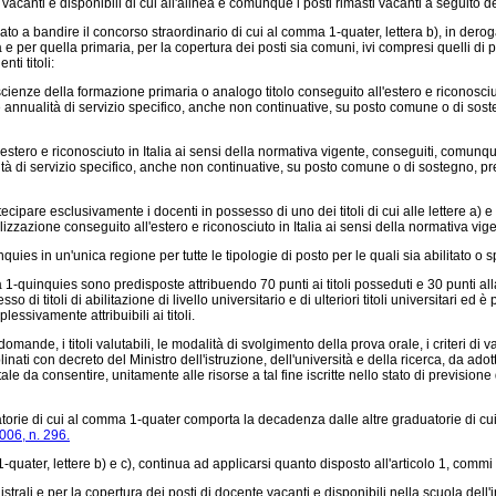
sti vacanti e disponibili di cui all'alinea e comunque i posti rimasti vacanti a seguito 
zzato a bandire il concorso straordinario di cui al comma 1-quater, lettera b), in de
a e per quella primaria, per la copertura dei posti sia comuni, ivi compresi quelli di
ti titoli:
cienze della formazione primaria o analogo titolo conseguito all'estero e riconosciut
ue annualità di servizio specifico, anche non continuative, su posto comune o di sosteg
stero e riconosciuto in Italia ai sensi della normativa vigente, conseguiti, comunqu
tà di servizio specifico, anche non continuative, su posto comune o di sostegno, presso
pare esclusivamente i docenti in possesso di uno dei titoli di cui alle lettere a) e
izzazione conseguito all'estero e riconosciuto in Italia ai sensi della normativa vige
 in un'unica regione per tutte le tipologie di posto per le quali sia abilitato o s
quinquies sono predisposte attribuendo 70 punti ai titoli posseduti e 30 punti alla pr
di titoli di abilitazione di livello universitario e di ulteriori titoli universitari ed è
essivamente attribuibili ai titoli.
ande, i titoli valutabili, le modalità di svolgimento della prova orale, i criteri di
ati con decreto del Ministro dell'istruzione, dell'università e della ricerca, da adot
e da consentire, unitamente alle risorse a tal fine iscritte nello stato di previsione
orie di cui al comma 1-quater comporta la decadenza dalle altre graduatorie di cu
006, n. 296.
ater, lettere b) e c), continua ad applicarsi quanto disposto all'articolo 1, commi
rali e per la copertura dei posti di docente vacanti e disponibili nella scuola dell'