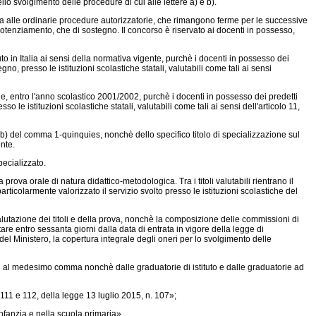
dello svolgimento delle procedure di cui alle lettere a) e b).
roga alle ordinarie procedure autorizzatorie, che rimangono ferme per le successive
 potenziamento, che di sostegno. Il concorso è riservato ai docenti in possesso,
o in Italia ai sensi della normativa vigente, purchè i docenti in possesso dei
no, presso le istituzioni scolastiche statali, valutabili come tali ai sensi
e, entro l'anno scolastico 2001/2002, purchè i docenti in possesso dei predetti
 le istituzioni scolastiche statali, valutabili come tali ai sensi dell'articolo 11,
 b) del comma 1-quinquies, nonchè dello specifico titolo di specializzazione sul
nte.
pecializzato.
ova orale di natura didattico-metodologica. Tra i titoli valutabili rientrano il
 particolarmente valorizzato il servizio svolto presso le istituzioni scolastiche del
 valutazione dei titoli e della prova, nonchè la composizione delle commissioni di
tare entro sessanta giorni dalla data di entrata in vigore della legge di
 del Ministero, la copertura integrale degli oneri per lo svolgimento delle
i al medesimo comma nonchè dalle graduatorie di istituto e dalle graduatorie ad
 111 e 112, della
legge 13 luglio 2015, n. 107»;
infanzia e nella scuola primaria».