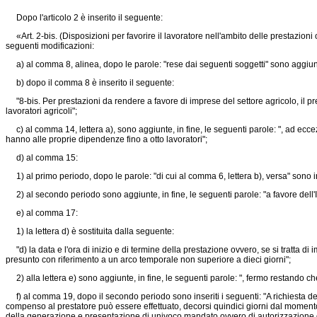
Dopo l'articolo 2 è inserito il seguente:
«Art. 2-bis. (Disposizioni per favorire il lavoratore nell'ambito delle prestazioni oc
seguenti modificazioni:
a) al comma 8, alinea, dopo le parole: "rese dai seguenti soggetti" sono aggiunte le
b) dopo il comma 8 è inserito il seguente:
"8-bis. Per prestazioni da rendere a favore di imprese del settore agricolo, il pre
lavoratori agricoli";
c) al comma 14, lettera a), sono aggiunte, in fine, le seguenti parole: ", ad eccezi
hanno alle proprie dipendenze fino a otto lavoratori";
d) al comma 15:
1) al primo periodo, dopo le parole: "di cui al comma 6, lettera b), versa" sono in
2) al secondo periodo sono aggiunte, in fine, le seguenti parole: "a favore dell'
e) al comma 17:
1) la lettera d) è sostituita dalla seguente:
"d) la data e l'ora di inizio e di termine della prestazione ovvero, se si tratta di 
presunto con riferimento a un arco temporale non superiore a dieci giorni";
2) alla lettera e) sono aggiunte, in fine, le seguenti parole: ", fermo restando che 
f) al comma 19, dopo il secondo periodo sono inseriti i seguenti: "A richiesta del
compenso al prestatore può essere effettuato, decorsi quindici giorni dal momento i
della generazione e presentazione di univoco mandato ovvero di autorizzazione di 