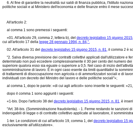
6. Al fine di garantire la neutralità sui saldi di finanza pubblica, l'Istituto nazi
politiche sociali e al Ministero dell'economia e delle finanze entro il mese successi
All'articolo 2:
al comma 1 sono premessi i seguenti:
«01. All'articolo 29, comma 2, lettera b), del
decreto legislativo 15 giugno 2015,
cui all'articolo 17 della
legge 28 gennaio 1994, n. 84,".
02. All'articolo 31 del
decreto legislativo 15 giugno 2015, n. 81,
il comma 2 è so
"2. Salva diversa previsione dei contratti collettivi applicati dall'utilizzatore e 
determinato non può eccedere complessivamente il 30 per cento del numero dei lavo
superiore qualora esso sia eguale o superiore a 0,5. Nel caso di inizio dell'attivi
somministrazione di lavoro. È in ogni caso esente da limiti quantitativi la sommini
di trattamenti di disoccupazione non agricola o di ammortizzatori sociali e di lavor
individuati con decreto del Ministro del lavoro e delle politiche sociali"»;
al comma 1, dopo le parole: «di cui agli articoli» sono inserite le seguenti: «2
dopo il comma 1 sono aggiunti i seguenti:
«1-bis. Dopo l'articolo 38 del
decreto legislativo 15 giugno 2015, n. 81,
è inseri
"Art. 38-bis. (Somministrazione fraudolenta). - 1. Ferme restando le sanzioni di c
inderogabili di legge o di contratto collettivo applicate al lavoratore, il sommini
1-ter. Le condizioni di cui all'articolo 19, comma 1, del
decreto legislativo 15 g
esclusivamente all'utilizzatore».