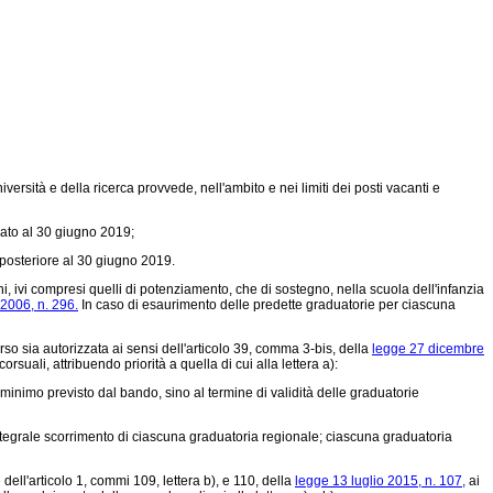
iversità e della ricerca provvede, nell'ambito e nei limiti dei posti vacanti e
sato al 30 giugno 2019;
posteriore al 30 giugno 2019.
ni, ivi compresi quelli di potenziamento, che di sostegno, nella scuola dell'infanzia
2006, n. 296.
In caso di esaurimento delle predette graduatorie per ciascuna
so sia autorizzata ai sensi dell'articolo 39, comma 3-bis, della
legge 27 dicembre
uali, attribuendo priorità a quella di cui alla lettera a):
inimo previsto dal bando, sino al termine di validità delle graduatorie
a integrale scorrimento di ciascuna graduatoria regionale; ciascuna graduatoria
 dell'articolo 1, commi 109, lettera b), e 110, della
legge 13 luglio 2015, n. 107,
ai