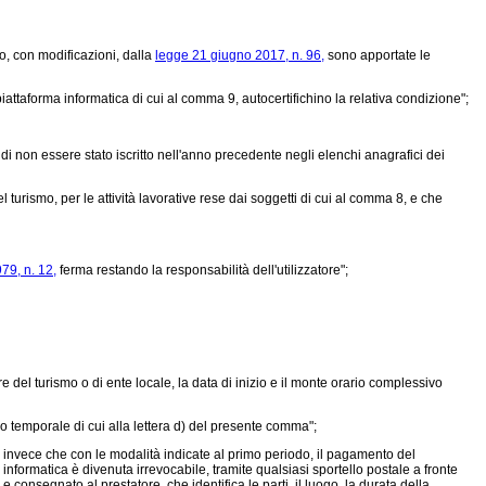
o, con modificazioni, dalla
legge 21 giugno 2017, n. 96,
sono apportate le
iattaforma informatica di cui al comma 9, autocertifichino la relativa condizione";
 di non essere stato iscritto nell'anno precedente negli elenchi anagrafici dei
 turismo, per le attività lavorative rese dai soggetti di cui al comma 8, e che
79, n. 12,
ferma restando la responsabilità dell'utilizzatore";
re del turismo o di ente locale, la data di inizio e il monte orario complessivo
rco temporale di cui alla lettera d) del presente comma";
, invece che con le modalità indicate al primo periodo, il pagamento del
informatica è divenuta irrevocabile, tramite qualsiasi sportello postale a fronte
nsegnato al prestatore, che identifica le parti, il luogo, la durata della