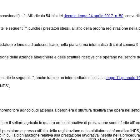
casionali). - 1. All'articolo 54-bis del
decreto-legge 24 aprile 2017, n. 50,
convertit
 seguenti: ", purchè i prestatori stessi, all'atto della propria registrazione nella p
statore è tenuto ad autocertificare, nella piattaforma informatica di cui al comma 9,
one delle aziende alberghiere e delle strutture ricettive che operano nel settore del
serite le seguenti: ", anche tramite un intermediario di cui alla
legge 11 gennaio 19
INPS";
imprenditore agricolo, di azienda alberghiera o struttura ricettiva che opera nel setto
per il settore agricolo le quattro ore continuative di prestazione sono riferite all'a
 prestatore espressa all'atto della registrazione nella piattaforma informatica INPS
n cui la dichiarazione relativa alla prestazione lavorativa inserita nella procedura 
pagamento emesso dalla piattaforma informatica INPS, stampato dall'utilizzatore e co