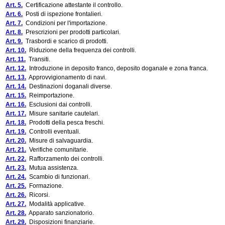
Art. 5.
Certificazione attestante il controllo.
Art. 6.
Posti di ispezione frontalieri.
Art. 7.
Condizioni per l'importazione.
Art. 8.
Prescrizioni per prodotti particolari.
Art. 9.
Trasbordi e scarico di prodotti.
Art. 10.
Riduzione della frequenza dei controlli.
Art. 11.
Transiti.
Art. 12.
Introduzione in deposito franco, deposito doganale e zona franca.
Art. 13.
Approvvigionamento di navi.
Art. 14.
Destinazioni doganali diverse.
Art. 15.
Reimportazione.
Art. 16.
Esclusioni dai controlli.
Art. 17.
Misure sanitarie cautelari.
Art. 18.
Prodotti della pesca freschi.
Art. 19.
Controlli eventuali.
Art. 20.
Misure di salvaguardia.
Art. 21.
Verifiche comunitarie.
Art. 22.
Rafforzamento dei controlli.
Art. 23.
Mutua assistenza.
Art. 24.
Scambio di funzionari.
Art. 25.
Formazione.
Art. 26.
Ricorsi.
Art. 27.
Modalità applicative.
Art. 28.
Apparato sanzionatorio.
Art. 29.
Disposizioni finanziarie.