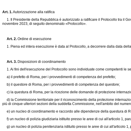
Art. 1.
Autorizzazione alla ratifica
1. Il Presidente della Repubblica è autorizzato a ratificare il Protocollo tra il Go
novembre 2023, di seguito denominato «Protocollo».
Art. 2.
Ordine di esecuzione
1. Piena ed intera esecuzione è data al Protocollo, a decorrere dalla data della s
Art. 3.
Disposizioni di coordinamento
1. Ai fini dell'esecuzione del Protocollo sono individuate come competenti le se
a) il prefetto di Roma, per i provvedimenti di competenza del prefetto;
b) il questore di Roma, per i provvedimenti di competenza del questore;
c) la questura di Roma, per la ricezione delle domande di protezione internazi
d) la Commissione territoriale per il riconoscimento della protezione internaziona
più di cinque ulteriori sezioni della suddetta Commissione, nell'ambito del numer
e) un nucleo di coordinamento e raccordo alle dipendenze della questura di 
f) un nucleo di polizia giudiziaria istituito presso le aree di cui all'articolo 1, para
g) un nucleo di polizia penitenziaria istituito presso le aree di cui all'articolo 1, p