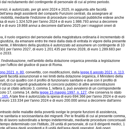
 dal reclutamento del contingente di personale di cui al primo periodo.
vizi, è autorizzato, per gli anni 2024 e 2025, in aggiunta alle facoltà
dell'area degli assistenti del comparto Funzioni centrali, da assegnare al
di mobilità, mediante l'indizione di procedure concorsuali pubbliche estese anche
 spesa di euro 1.324.529 per l'anno 2024 e di euro 1.986.793 annui a decorrere
 e di euro 19.868 annui a decorrere dall'anno 2025 per i maggiori oneri di
a, il ruolo organico del personale della magistratura ordinaria è incrementato di
giustizia, da emanare entro tre mesi dalla data di entrata in vigore della presente
ente, il Ministero della giustizia è autorizzato ad assumere un contingente di 10
9.601 per l'anno 2027, di euro 1.201.435 per l'anno 2028, di euro 1.289.683 per
no 2033.
l'individuazione, nell'ambito della dotazione organica prevista a legislazione
 per l'ufficio del giudice di pace di Roma.
gno 2021, n. 80,
convertito, con modificazioni, dalla
legge 6 agosto 2021, n. 113,
enti facoltà assunzionali e nei limiti della dotazione organica, il Ministero della
, di cui quattro con il profilo di funzionario sanitario e due con il profilo di
utilizzo di vigenti graduatorie di concorsi pubblici di altre amministrazioni
ui al citato articolo 3, comma 1, lettera i), può avvalersi di un corrispondente
ticolo 17, comma 14, della
legge 15 maggio 1997, n. 127,
che conserva lo stato
. 165.
A tale fine è autorizzata la spesa di euro 694.366 per l'anno 2024 e di euro
di euro 133.334 per l'anno 2024 e di euro 200.000 annui a decorrere dall'anno
contrasto delle malattie della povertà svolge le proprie funzioni di assistenza,
e sanitaria e sociosanitaria dei migranti. Per le finalità di cui al presente comma,
tratto di lavoro subordinato a tempo indeterminato, mediante procedure concorsuali
tempo determinato con l'Istituto, 28 unità di personale, di cui 8 dirigenti medici, 1
e all'area degli assistenti e 8 unità dell'area degli operatori. Agli oneri