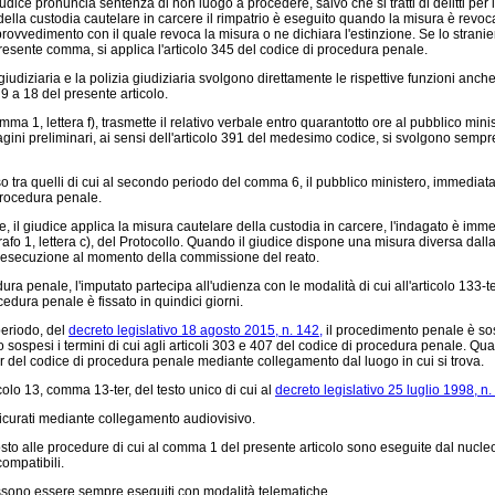
ice pronuncia sentenza di non luogo a procedere, salvo che si tratti di delitti per i
della custodia cautelare in carcere il rimpatrio è eseguito quando la misura è revoca
ovvedimento con il quale revoca la misura o ne dichiara l'estinzione. Se lo straniero
 presente comma, si applica l'articolo 345 del codice di procedura penale.
iziaria e la polizia giudiziaria svolgono direttamente le rispettive funzioni anche ne
 a 18 del presente articolo.
mma 1, lettera f), trasmette il relativo verbale entro quarantotto ore al pubblico mini
gini preliminari, ai sensi dell'articolo 391 del medesimo codice, si svolgono sempre a
so tra quelli di cui al secondo periodo del comma 6, il pubblico ministero, immediat
i procedura penale.
 il giudice applica la misura cautelare della custodia in carcere, l'indagato è imm
grafo 1, lettera c), del Protocollo. Quando il giudice dispone una misura diversa dall
 di esecuzione al momento della commissione del reato.
a penale, l'imputato partecipa all'udienza con le modalità di cui all'articolo 133-te
cedura penale è fissato in quindici giorni.
periodo, del
decreto legislativo 18 agosto 2015, n. 142,
il procedimento penale è sosp
spesi i termini di cui agli articoli 303 e 407 del codice di procedura penale. Qual
ter del codice di procedura penale mediante collegamento dal luogo in cui si trova.
icolo 13, comma 13-ter, del testo unico di cui al
decreto legislativo 25 luglio 1998, n.
sicurati mediante collegamento audiovisivo.
o alle procedure di cui al comma 1 del presente articolo sono eseguite dal nucleo di
ompatibili.
possono essere sempre eseguiti con modalità telematiche.