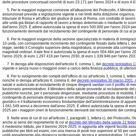
delle procedure concorsuali nonchè di euro 23.171 per l'anno 2024 e di euro 4.63
5. Per le maggiori esigenze connesse all'attuazione del Protocollo, il Ministero de
assunzionali previste a legislazione vigente e nei limiti della dotazione organica
tribunale di Roma e all'ufficio del giudice di pace di Roma, con contratto di lav
alle unità già titolari di rapporto di lavoro a tempo determinato o mediante lo sco
dall'anno 2025. È altresì autorizzata la spesa di euro 500.000 per l'anno 2024 p
funzionamento derivanti dal reclutamento del contingente di personale di cui al p
6. Per le maggiori esigenze della sezione specializzata in materia di immigrazion
10 unità, con corrispondente incremento del contingente fissato dalla lettera L del
legge, sentito il Consiglio superiore della magistratura, si provvede alla corris
magistrati ordinari. A tale fine è autorizzata la spesa di euro 504.484 per l'anno
l'anno 2029, di euro 1.297.416 per l'anno 2030, di euro 1.339.946 per l'anno 203
7. In deroga alle disposizioni dell'articolo 6, comma 1, del
decreto legislativo 1
vigente e senza nuovi o maggiori oneri a carico della finanza pubblica, di ulteriori 
8. Per lo svolgimento dei compiti dell'ufficio di cui all'articolo 3, comma 1, letter
nonchè in deroga all'articolo 6, comma 6, del
decreto legislativo 30 marzo 2001, 
salute è autorizzato al reclutamento di cinque dirigenti sanitari con il profilo di me
funzionario amministrativo. Il Ministero della salute provvede al reclutamento del p
pubbliche nonchè, per il personale dirigenziale, mediante procedure di mobilità. Ne
contingente di personale dirigenziale e non dirigenziale costituito da dipendenti
giuridico e il trattamento economico fondamentale dell'amministrazione di appart
1.041.549 annui a decorrere dall'anno 2025. È altresì autorizzata la spesa di eu
2025 per i maggiori oneri di funzionamento derivanti dal reclutamento del conting
9. Nelle aree di cui di cui all'articolo 1, paragrafo 1, lettera c), del Protocollo, 
anche ai sensi del regolamento di cui al
decreto del Ministro della salute 22 febbr
il medesimo Istituto, per il biennio 2024-2025, in aggiunta alle vigenti facoltà a
pubbliche per titoli ed esami, con una riserva di posti non superiore al 50 per cento
unità appartenente alla dirigenza professionale, tecnica e amministrativa, 10 unità a