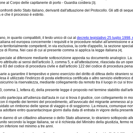
ione al Corpo delle capitanerie di porto - Guardia costiera
.
[3]
fronti dello Stato italiano, derivanti dall'attuazione del Protocollo. Gli atti di sequ
 e che il processo è estinto.
ano, in quanto compatibili, il testo unico di cui al
decreto legislativo 25 luglio 1998, 
italiana ed europea concernente i requisiti e le procedure relativi all'ammissione e 
no territorialmente competenti, in via esclusiva, la corte d'appello, la sezione speci
pace di Roma. Nei casi di cui al presente comma si applica la legge italiana
.
[4]
 speciale al difensore mediante sottoscrizione apposta su documento analogico. La
ttribuito ai sensi dell'articolo 3, comma 5, e all'attestazione, rilasciata da un ope
colo 83 del codice di procedura civile e dall'articolo 122 del codice di procedura pena
rie a garantire il tempestivo e pieno esercizio del diritto di difesa dello straniero 
sa è utilizzato l'indirizzo di posta elettronica certificata o altro servizio elettronic
sicurino la riservatezza, mediante collegamento da remoto tra il luogo in cui si trova 
3, comma 1, lettera d), della presente legge è proposto nel termine stabilito dall'art
collo partecipa all'udienza dall'aula in cui si trova il giudice, con collegamento in m
con il rispetto dei termini del procedimento, all'avvocato del migrante ammesso al pat
e è liquidato un rimborso delle spese di viaggio e di soggiorno. La misura, comunque n
 da adottare entro quarantacinque giorni dalla data di entrata in vigore della present
n danno di un cittadino albanese o dello Stato albanese, lo straniero sottoposto al
 punito secondo la legge italiana, se vi è richiesta del Ministro della giustizia, fermo r
on inferiore nel minimo a tre anni.