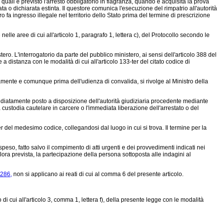
 quali è previsto l'arresto obbligatorio in flagranza, quando è acquisita la prova
ta o dichiarata estinta. Il questore comunica l'esecuzione del rimpatrio all'autorità
 fa ingresso illegale nel territorio dello Stato prima del termine di prescrizione
lle aree di cui all'articolo 1, paragrafo 1, lettera c), del Protocollo secondo le
stero. L'interrogatorio da parte del pubblico ministero, ai sensi dell'articolo 388 del
 distanza con le modalità di cui all'articolo 133-ter del citato codice di
amente e comunque prima dell'udienza di convalida, si rivolge al Ministro della
ediatamente posto a disposizione dell'autorità giudiziaria procedente mediante
a custodia cautelare in carcere o l'immediata liberazione dell'arrestato o del
r del medesimo codice, collegandosi dal luogo in cui si trova. Il termine per la
eso, fatto salvo il compimento di atti urgenti e dei provvedimenti indicati nei
ora prevista, la partecipazione della persona sottoposta alle indagini al
 286,
non si applicano ai reati di cui al comma 6 del presente articolo.
 cui all'articolo 3, comma 1, lettera f), della presente legge con le modalità