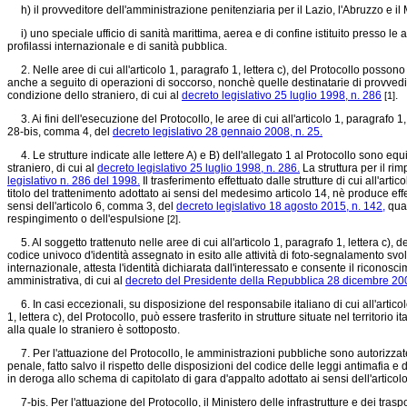
h) il provveditore dell'amministrazione penitenziaria per il Lazio, l'Abruzzo e il
i) uno speciale ufficio di sanità marittima, aerea e di confine istituito presso le are
profilassi internazionale e di sanità pubblica.
2. Nelle aree di cui all'articolo 1, paragrafo 1, lettera c), del Protocollo posson
anche a seguito di operazioni di soccorso, nonchè quelle destinatarie di provvedime
condizione dello straniero, di cui al
decreto legislativo 25 luglio 1998, n. 286
.
[1]
3. Ai fini dell'esecuzione del Protocollo, le aree di cui all'articolo 1, paragrafo 1
28-bis, comma 4, del
decreto legislativo 28 gennaio 2008, n. 25.
4. Le strutture indicate alle lettere A) e B) dell'allegato 1 al Protocollo sono eq
straniero, di cui al
decreto legislativo 25 luglio 1998, n. 286.
La struttura per il rim
legislativo n. 286 del 1998.
Il trasferimento effettuato dalle strutture di cui all'arti
titolo del trattenimento adottato ai sensi del medesimo articolo 14, nè produce effett
sensi dell'articolo 6, comma 3, del
decreto legislativo 18 agosto 2015, n. 142,
quan
respingimento o dell'espulsione
.
[2]
5. Al soggetto trattenuto nelle aree di cui all'articolo 1, paragrafo 1, lettera c), d
codice univoco d'identità assegnato in esito alle attività di foto-segnalamento svolt
internazionale, attesta l'identità dichiarata dall'interessato e consente il riconosc
amministrativa, di cui al
decreto del Presidente della Repubblica 28 dicembre 200
6. In casi eccezionali, su disposizione del responsabile italiano di cui all'articol
1, lettera c), del Protocollo, può essere trasferito in strutture situate nel territo
alla quale lo straniero è sottoposto.
7. Per l'attuazione del Protocollo, le amministrazioni pubbliche sono autorizzate a
penale, fatto salvo il rispetto delle disposizioni del codice delle leggi antimafia e
in deroga allo schema di capitolato di gara d'appalto adottato ai sensi dell'artico
7-bis. Per l'attuazione del Protocollo, il Ministero delle infrastrutture e dei trasp