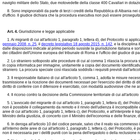
naviglio militare dello Stato, due motovedette della classe 400 Cavallari in dotaz
8. Sono impignorabili da parte di terzi i crediti della Repubblica di Albania nei con
d'ufficio. Il giudice dichiara che la procedura esecutiva non può essere proseguita
Art. 4.
Giurisdizione e legge applicabile
1. Ai migranti di cui all'articolo 1, paragrafo 1, lettera d), del Protocollo si applic
gennaio 2008, n. 25,
il
decreto legislativo 18 agosto 2015, n. 142,
e la disciplina 
dalle disposizioni indicate al primo periodo sussiste la giurisdizione italiana e so
dei cittadini dell'Unione europea del tribunale di Roma e l'ufficio del giudice di 
2. Lo straniero sottoposto alle procedure di cui al comma 1 rilascia la procura
in copia informatica per immagine, unitamente a copia del documento identificativo a
straniero. La procura speciale così rilasciata soddisfa i requisiti previsti dall'arti
3. Il responsabile italiano di cui all'articolo 5, comma 1, adotta le misure necessa
trasmissione e la ricezione dei documenti necessari per l'esercizio del diritto di dife
diritto di conferire con il difensore è esercitato, con modalità audiovisive che ne as
4. Il ricorso contro la decisione della Commissione territoriale di cui all'articolo 
5. L'avvocato del migrante di cui all'articolo 1, paragrafo 1, lettera d), del Proto
non è possibile il collegamento da remoto e il rinvio dell'udienza è incompatibile 
aree di cui all'articolo 1, paragrafo 1, lettera c), del Protocollo, e all'interpret
Ministro della giustizia, di concerto con il Ministro dell'economia e delle finanze,
6. In deroga all'articolo 10 del codice penale, salvo che il reato sia commesso i
all'interno delle aree di cui all'articolo 1, paragrafo 1, lettera c), del Protocollo, è
non è necessaria per i delitti puniti con la pena dell'ergastolo o della reclusione n