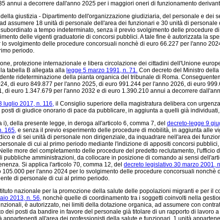
5 annui a decorrere dall'anno 2025 per i maggiori oneri di funzionamento derivanti
lla giustizia - Dipartimento dell'organizzazione giudiziaria, del personale e dei ser
, ad assumere 18 unità di personale dell'area dei funzionari e 30 unità di personale 
oro subordinato a tempo indeterminato, senza il previo svolgimento delle procedure 
rrimento delle vigenti graduatorie di concorsi pubblici. A tale fine è autorizzata la
er lo svolgimento delle procedure concorsuali nonchè di euro 66.227 per l'anno 2024
rimo periodo.
e, protezione internazionale e libera circolazione dei cittadini dell'Unione europe
la tabella B allegata alla
legge 5 marzo 1991, n. 71.
Con decreto del Ministro della 
pondente rideterminazione della pianta organica del tribunale di Roma. Conseguentem
 2024, di euro 849.877 per l'anno 2025, di euro 991.244 per l'anno 2026, di euro 99
1, di euro 1.347.679 per l'anno 2032 e di euro 1.390.210 annui a decorrere dall'an
3 luglio 2017, n. 116,
il Consiglio superiore della magistratura delibera con urgenza 
posti di giudice onorario di pace da pubblicare, in aggiunta a quelli già individuati,
a i), della presente legge, in deroga all'articolo 6, comma 7, del
decreto-legge 9 giu
n. 165,
e senza il previo esperimento delle procedure di mobilità, in aggiunta alle vig
dico e di sei unità di personale non dirigenziale, da inquadrare nell'area dei funzionari
ersonale di cui al primo periodo mediante l'indizione di appositi concorsi pubblici, l'
lle more del completamento delle procedure del predetto reclutamento, l'ufficio di c
 di pubbliche amministrazioni, da collocare in posizione di comando ai sensi dell'ar
enenza. Si applica l'articolo 70, comma 12, del
decreto legislativo 30 marzo 2001, n
ro 105.000 per l'anno 2024 per lo svolgimento delle procedure concorsuali nonchè 
ente di personale di cui al primo periodo.
l'Istituto nazionale per la promozione della salute delle popolazioni migranti e per il 
aio 2013, n. 56,
nonchè quelle di coordinamento tra i soggetti coinvolti nella gestion
ssunzionali, è autorizzato, nei limiti della dotazione organica, ad assumere con con
 dei posti da bandire in favore del personale già titolare di un rapporto di lavoro a 
ppartenenti all'area dei professionisti della salute e funzionari, 1 unità appartenent