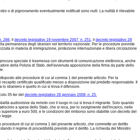
estro o di pignoramento eventualmente notificati sono nulli. La nullità è rilevabile
n. 286,
il
decreto legislativo 19 novembre 2007, n. 251,
il
decreto legislativo 28
alla permanenza degli stranieri nel territorio nazionale. Per le procedure previste
alizzata in materia di immigrazione, protezione internazionale e libera circolazione
 procura speciale è trasmessa con strumenti di comunicazione elettronica, anche
ratore della Polizia di Stato, dell'avvenuta apposizione della firma da parte dello
le.
sottoposto alle procedure di cui al comma 1 del presente articolo. Per la
o di recapito certificato qualificato messo a disposizione dal predetto responsabile. Il
lo straniero e quello in cui si trova il difensore.
icolo 35-ter del
decreto legislativo 28 gennaio 2008, n. 25.
odalità audiovisive da remoto con il luogo in cui si trova il migrante. Solo quando
rocinio a spese dello Stato, che si reca, per lo svolgimento dell'incarico, nelle
on superiore a euro 500, e le condizioni del rimborso sono stabilite con decreto del
e legge.
le procedure di cui al comma 1 del presente articolo, che commette un delitto
estando il regime di procedibilità previsto per il delitto. La richiesta del Ministro