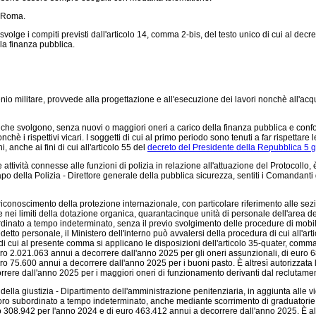
n Roma.
olge i compiti previsti dall'articolo 14, comma 2-bis, del testo unico di cui al decret
lla finanza pubblica.
io militare, provvede alla progettazione e all'esecuzione dei lavori nonchè all'acqui
nti che svolgono, senza nuovi o maggiori oneri a carico della finanza pubblica e conf
nchè i rispettivi vicari. I soggetti di cui al primo periodo sono tenuti a far rispettare l
 anche ai fini di cui all'articolo 55 del
decreto del Presidente della Repubblica 5 g
ttività connesse alle funzioni di polizia in relazione all'attuazione del Protocollo
po della Polizia - Direttore generale della pubblica sicurezza, sentiti i Comandanti
conoscimento della protezione internazionale, con particolare riferimento alle sezioni
 e nei limiti della dotazione organica, quarantacinque unità di personale dell'area de
ordinato a tempo indeterminato, senza il previo svolgimento delle procedure di mobil
detto personale, il Ministero dell'interno può avvalersi della procedura di cui all'art
i cui al presente comma si applicano le disposizioni dell'articolo 35-quater, comma
o 2.021.063 annui a decorrere dall'anno 2025 per gli oneri assunzionali, di euro 6
o 75.600 annui a decorrere dall'anno 2025 per i buoni pasto. È altresì autorizzata
rere dall'anno 2025 per i maggiori oneri di funzionamento derivanti dal reclutament
lla giustizia - Dipartimento dell'amministrazione penitenziaria, in aggiunta alle vig
ro subordinato a tempo indeterminato, anche mediante scorrimento di graduatorie v
uro 308.942 per l'anno 2024 e di euro 463.412 annui a decorrere dall'anno 2025. È a