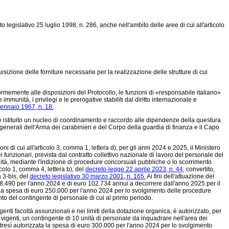
o legislativo 25 luglio 1998, n. 286, anche nell'ambito delle aree di cui all'articolo
sizione delle forniture necessarie per la realizzazione delle strutture di cui
ormemente alle disposizioni del Protocollo, le funzioni di «responsabile italiano»
e immunità, i privilegi e le prerogative stabiliti dal diritto internazionale e
ennaio 1967, n. 18.
, è istituito un nucleo di coordinamento e raccordo alle dipendenze della questura
 generali dell'Arma dei carabinieri e del Corpo della guardia di finanza e il Capo
 di cui all'articolo 3, comma 1, lettera d), per gli anni 2024 e 2025, il Ministero
i funzionari, prevista dal contratto collettivo nazionale di lavoro del personale del
ità, mediante l'indizione di procedure concorsuali pubbliche o lo scorrimento
icolo 1, comma 4, lettera b), del
decreto-legge 22 aprile 2023, n. 44,
convertito,
 3-bis, del
decreto legislativo 30 marzo 2001, n. 165.
Ai fini dell'attuazione del
8.490 per l'anno 2024 e di euro 102.734 annui a decorrere dall'anno 2025 per il
 la spesa di euro 250.000 per l'anno 2024 per lo svolgimento delle procedure
o del contingente di personale di cui al primo periodo.
enti facoltà assunzionali e nei limiti della dotazione organica, è autorizzato, per
igenti, un contingente di 10 unità di personale da inquadrare nell'area dei
ltresì autorizzata la spesa di euro 300.000 per l'anno 2024 per lo svolgimento