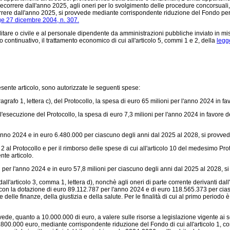
correre dall'anno 2025, agli oneri per lo svolgimento delle procedure concorsuali, p
re dall'anno 2025, si provvede mediante corrispondente riduzione del Fondo per inter
ge 27 dicembre 2004, n. 307.
re o civile e al personale dipendente da amministrazioni pubbliche inviato in missio
o continuativo, il trattamento economico di cui all'articolo 5, commi 1 e 2, della
legg
sente articolo, sono autorizzate le seguenti spese:
ragrafo 1, lettera c), del Protocollo, la spesa di euro 65 milioni per l'anno 2024 in f
l'esecuzione del Protocollo, la spesa di euro 7,3 milioni per l'anno 2024 in favore de
l'anno 2024 e in euro 6.480.000 per ciascuno degli anni dal 2025 al 2028, si provved
2 al Protocollo e per il rimborso delle spese di cui all'articolo 10 del medesimo Proto
te articolo.
oni per l'anno 2024 e in euro 57,8 milioni per ciascuno degli anni dal 2025 al 2028,
ll'articolo 3, comma 1, lettera d), nonchè agli oneri di parte corrente derivanti dall'
tire con la dotazione di euro 89.112.787 per l'anno 2024 e di euro 118.565.373 per cia
 delle finanze, della giustizia e della salute. Per le finalità di cui al primo periodo è,
ede, quanto a 10.000.000 di euro, a valere sulle risorse a legislazione vigente ai s
800.000 euro, mediante corrispondente riduzione del Fondo di cui all'articolo 1, 