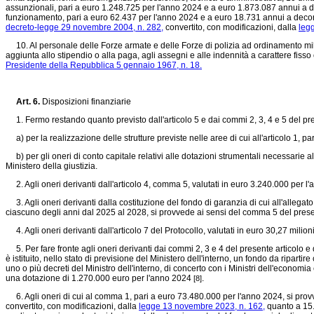
assunzionali, pari a euro 1.248.725 per l'anno 2024 e a euro 1.873.087 annui a de
funzionamento, pari a euro 62.437 per l'anno 2024 e a euro 18.731 annui a decorre
decreto-legge 29 novembre 2004, n. 282,
convertito, con modificazioni, dalla
leg
10. Al personale delle Forze armate e delle Forze di polizia ad ordinamento milita
aggiunta allo stipendio o alla paga, agli assegni e alle indennità a carattere fisso 
Presidente della Repubblica 5 gennaio 1967, n. 18.
Art. 6.
Disposizioni finanziarie
1. Fermo restando quanto previsto dall'articolo 5 e dai commi 2, 3, 4 e 5 del pre
a) per la realizzazione delle strutture previste nelle aree di cui all'articolo 1, pa
b) per gli oneri di conto capitale relativi alle dotazioni strumentali necessarie al
Ministero della giustizia.
2. Agli oneri derivanti dall'articolo 4, comma 5, valutati in euro 3.240.000 per 
3. Agli oneri derivanti dalla costituzione del fondo di garanzia di cui all'allegato 
ciascuno degli anni dal 2025 al 2028, si provvede ai sensi del comma 5 del presen
4. Agli oneri derivanti dall'articolo 7 del Protocollo, valutati in euro 30,27 mili
5. Per fare fronte agli oneri derivanti dai commi 2, 3 e 4 del presente articolo e da
è istituito, nello stato di previsione del Ministero dell'interno, un fondo da ripar
uno o più decreti del Ministro dell'interno, di concerto con i Ministri dell'economia e
una dotazione di 1.270.000 euro per l'anno 2024
.
[8]
6. Agli oneri di cui al comma 1, pari a euro 73.480.000 per l'anno 2024, si provv
convertito, con modificazioni, dalla
legge 13 novembre 2023, n. 162,
quanto a 15.