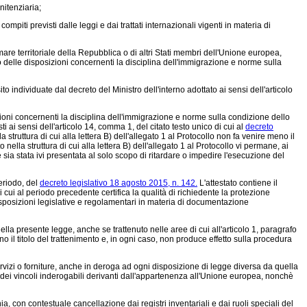
nitenziaria;
ompiti previsti dalle leggi e dai trattati internazionali vigenti in materia di
mare territoriale della Repubblica o di altri Stati membri dell'Unione europea,
o delle disposizioni concernenti la disciplina dell'immigrazione e norme sulla
to individuate dal decreto del Ministro dell'interno adottato ai sensi dell'articolo
izioni concernenti la disciplina dell'immigrazione e norme sulla condizione dello
sti ai sensi dell'articolo 14, comma 1, del citato testo unico di cui al
decreto
la struttura di cui alla lettera B) dell'allegato 1 al Protocollo non fa venire meno il
nella struttura di cui alla lettera B) dell'allegato 1 al Protocollo vi permane, ai
ia stata ivi presentata al solo scopo di ritardare o impedire l'esecuzione del
periodo, del
decreto legislativo 18 agosto 2015, n. 142.
L'attestato contiene il
i cui al periodo precedente certifica la qualità di richiedente la protezione
e disposizioni legislative e regolamentari in materia di documentazione
ella presente legge, anche se trattenuto nelle aree di cui all'articolo 1, paragrafo
no il titolo del trattenimento e, in ogni caso, non produce effetto sulla procedura
ervizi o forniture, anche in deroga ad ogni disposizione di legge diversa da quella
dei vincoli inderogabili derivanti dall'appartenenza all'Unione europea, nonchè
ia, con contestuale cancellazione dai registri inventariali e dai ruoli speciali del