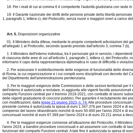
18. Per i reati di cui al comma 6 è competente l'autorità giudiziaria con sede i
19. Il Garante nazionale dei diritti delle persone private della libertà personale sv
1, paragrafo 1, lettera c), del Protocollo, senza nuovi o maggiori oneri a carico de
Art. 5.
Disposizioni organizzative
01. Il Ministero della difesa, mediante le proprie competenti articolazioni del gen
all'allegato 1 al Protocollo, secondo quanto previsto dall'articolo 3, comma 7
.
[5]
1. Il Ministero dell'interno individua, tra il personale già in servizio, i dipende
di ciascuna delle aree di cui all'articolo 1, paragrafo 1, lettera c), del Protocollo, no
informano il capo della rappresentanza diplomatica in caso di difficoltà o violazioni,
2. Per assicurare il soddisfacimento delle esigenze di funzionalità delle diverse a
di Roma, la cui organizzazione e i cui compiti sono disciplinati con decreto del Ca
del Dipartimento dell'amministrazione penitenziaria.
3. Per le maggiori esigenze delle Commissioni e delle sezioni territoriali per il ri
dell'interno è autorizzato a reclutare, in aggiunta alle vigenti facoltà assunzionali
comparto Funzioni centrali per il triennio 2019-2021, con contratto di lavoro sub
delle vigenti graduatorie di concorsi pubblici. Per garantire il reclutamento del pre
con modificazioni, dalla
legge 21 giugno 2023, n. 74.
Alle procedure concorsuali d
presente comma è autorizzata la spesa di euro 1.347.376 per l'anno 2024 e di eur
compenso del lavoro straordinario nonchè di euro 50.400 per l'anno 2024 e di eur
concorsuali nonchè di euro 67.369 per l'anno 2024 e di euro 20.211 annui a decor
4. Per le maggiori esigenze connesse all'attuazione del Protocollo, il Ministero de
l'anno 2024, a bandire procedure concorsuali e ad assumere con contratto di lavo
funzionari del comparto Funzioni centrali. A tale fine è autorizzata la spesa di e