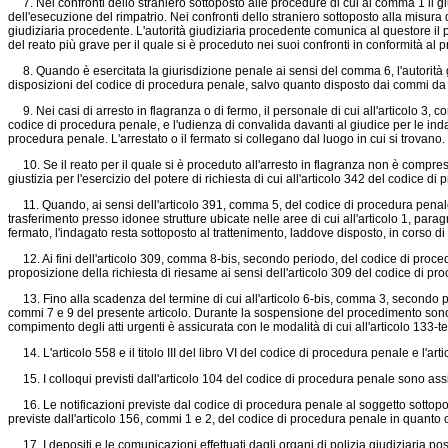
7. Nei confronti dello straniero sottoposto alle procedure di cui al comma 1 il giud
dell'esecuzione del rimpatrio. Nei confronti dello straniero sottoposto alla misura 
giudiziaria procedente. L'autorità giudiziaria procedente comunica al questore il pr
del reato più grave per il quale si è proceduto nei suoi confronti in conformità al
8. Quando è esercitata la giurisdizione penale ai sensi del comma 6, l'autorità giud
disposizioni del codice di procedura penale, salvo quanto disposto dai commi da 9
9. Nei casi di arresto in flagranza o di fermo, il personale di cui all'articolo 3, co
codice di procedura penale, e l'udienza di convalida davanti al giudice per le inda
procedura penale. L'arrestato o il fermato si collegano dal luogo in cui si trovano.
10. Se il reato per il quale si è proceduto all'arresto in flagranza non è compre
giustizia per l'esercizio del potere di richiesta di cui all'articolo 342 del codice d
11. Quando, ai sensi dell'articolo 391, comma 5, del codice di procedura penale,
trasferimento presso idonee strutture ubicate nelle aree di cui all'articolo 1, para
fermato, l'indagato resta sottoposto al trattenimento, laddove disposto, in corso
12. Ai fini dell'articolo 309, comma 8-bis, secondo periodo, del codice di procedur
proposizione della richiesta di riesame ai sensi dell'articolo 309 del codice di pro
13. Fino alla scadenza del termine di cui all'articolo 6-bis, comma 3, secondo 
commi 7 e 9 del presente articolo. Durante la sospensione del procedimento sono so
compimento degli atti urgenti è assicurata con le modalità di cui all'articolo 133-
14. L'articolo 558 e il titolo III del libro VI del codice di procedura penale e l'art
15. I colloqui previsti dall'articolo 104 del codice di procedura penale sono as
16. Le notificazioni previste dal codice di procedura penale al soggetto sottopost
previste dall'articolo 156, commi 1 e 2, del codice di procedura penale in quanto c
17. I depositi e le comunicazioni effettuati dagli organi di polizia giudiziaria 