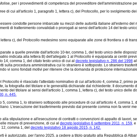
 Molise, per i provvedimenti di competenza del provveditore dell'amministrazione pe
e di cui all'articolo 1, paragrafo 1, lettera c), del Protocollo, per lo svolgimento dei c
o essere condotte persone imbarcate su mezzi delle autorità italiane all'esterno del 
nti di trattenimento convalidati o prorogati ai sensi dell'articolo 14 del testo unic
, lettera c), del Protocollo medesimo sono equiparate alle zone di frontiera o di transi
uiparate a quelle previste dall'articolo 10-ter, comma 1, del testo unico delle dispos
patrio indicata alla lettera B) dell'allegato 1 al Protocollo è equiparata ai centri previ
colo 14, comma 1, del citato testo unico di cui al
decreto legislativo n. 286 del 1998
al
i sulla procedura amministrativa cui lo straniero è sottoposto. Lo straniero trasferito 
do vi sono fondati motivi per ritenere che la domanda di protezione internazionale s
el Protocollo è rilasciato l'attestato nominativo di cui all'articolo 4, comma 2, primo 
e, la fotografia del titolare e le generalità dichiarate dal richiedente. Il documento d
imento del titolare ai sensi dell'articolo 1, comma 1, lettera c), del testo unico dell
0, n. 445.
o 5, comma 1, lo straniero sottoposto alle procedure di cui all'articolo 4, comma 1, d
rio italiano. L'esecuzione del trasferimento previsto dal presente comma non fa venir me
lla stipulazione e all'esecuzione di contratti o convenzioni di appalto di lavori, s
 delle misure di prevenzione, di cui al
decreto legislativo 6 settembre 2011, n. 159,
e 
lo 12, comma 1, del
decreto legislativo 18 agosto 2015, n. 142.
orti è autorizzato, per l'anno 2025, a cedere a titolo gratuito alla Repubblica di Alban