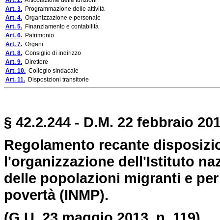
Art. 2.
Articolazione delle funzioni
Art. 3.
Programmazione delle attività
Art. 4.
Organizzazione e personale
Art. 5.
Finanziamento e contabilità
Art. 6.
Patrimonio
Art. 7.
Organi
Art. 8.
Consiglio di indirizzo
Art. 9.
Direttore
Art. 10.
Collegio sindacale
Art. 11.
Disposizioni transitorie
§ 42.2.244 - D.M. 22 febbraio 201
Regolamento recante disposizi
l'organizzazione dell'Istituto n
delle popolazioni migranti e per 
povertà (INMP).
(G.U. 23 maggio 2013, n. 119)