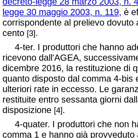
decreto-legge 28 marzo 2003, n. 4
legge 30 maggio 2003, n. 119,
è ef
corrispondente al prelievo dovuto 
cento
.
[3]
4-ter. I produttori che hanno ader
ricevono dall'AGEA, successivamen
dicembre 2016, la restituzione di 
quanto disposto dal comma 4-bis e
ulteriori rate in eccesso. Le gara
restituite entro sessanta giorni dal
disposizione
.
[4]
4-quater. I produttori che non han
comma 1 e hanno già provveduto al