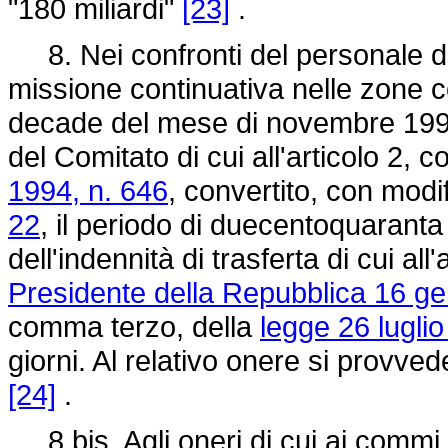
"180 miliardi"
[23]
.
8. Nei confronti del personale d
missione continuativa nelle zone col
decade del mese di novembre 1994 
del Comitato di cui all'articolo 2,
1994, n. 646
, convertito, con modi
22
, il periodo di duecentoquaranta
dell'indennità di trasferta di cui al
Presidente della Repubblica 16 ge
comma terzo, della
legge 26 lugli
giorni. Al relativo onere si provved
[24]
.
8 bis. Agli oneri di cui ai commi 7 