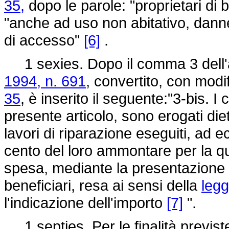
35,
dopo le parole: "proprietari di 
"anche ad uso non abitativo, danne
di accesso"
[6]
.
1 sexies. Dopo il comma 3 dell'a
1994, n. 691
, convertito, con modi
35
, è inserito il seguente:"3-bis. I
presente articolo, sono erogati diet
lavori di riparazione eseguiti, ad 
cento del loro ammontare per la q
spesa, mediante la presentazione di
beneficiari, resa ai sensi della
legg
l'indicazione dell'importo
[7]
".
1 septies. Per le finalità previst