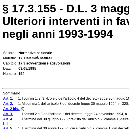
§ 17.3.155 - D.L. 3 magg
Ulteriori interventi in f
negli anni 1993-1994
Settore:
Normativa nazionale
Materia:
17. Calamità naturali
Capitolo:
17.3 sovvenzioni e agevolazioni
Data:
03/05/1995
Numero:
154
Sommario
Art. 1.
1. I commi 1, 2, 3, 4, 5 e 6 dell'articolo 4 del decreto-legge 30 maggio 1994
Art. 2.
1. Al comma 1 dell'articolo 8 del decreto-legge 30 maggio 1994, n. 328, con
Art. 2 bis.
[9]
Art. 3.
1. I commi 2 e 3 dell'articolo 1 del decreto-legge 24 novembre 1994, n. 646
Art. 4.
1. Il termine del 30 giugno 1995 previsto dall'articolo 2, comma 1, dall'a
[...]
Art. 5.
1. Il termine del 30 aprile 1995 di cui all'articolo 7, comma 1, del decre