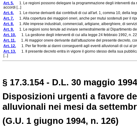
Art. 5.
1. Le regioni possono delegare la programmazione degli interventi da rea
accordi [...]
Art. 6.
1. Le risorse derivanti dai contributi di cui all'art. 1, comma 10, della legg
Art. 7.
1. Alla copertura dei maggiori oneri, anche per mutui sostenuti per il ripris
Art. 8.
1. Alle imprese industriali, commerciali, artigiane, alberghiere, di servizi e
Art. 9.
1. Le regioni sono tenute ad inviare semestralmente al Dipartimento della pr
Art. 10.
1. La gestione degli interventi di cui alla legge 24 febbraio 1992, n. 225
Art. 11.
1. Al maggior onere derivante dall'attuazione del presente decreto, con escl
Art. 12.
1. Per far fronte ai danni conseguenti agli eventi alluvionali di cui al prese
Art. 13.
1. Il presente decreto entra in vigore il giorno stesso della sua pubblic
[...]
§ 17.3.154 - D.L. 30 maggio 1994
Disposizioni urgenti a favore d
alluvionali nei mesi da settemb
(G.U. 1 giugno 1994, n. 126)