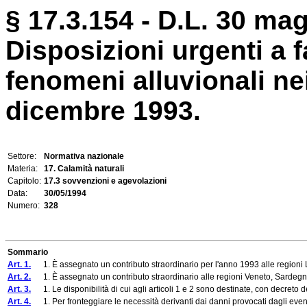
§ 17.3.154 - D.L. 30 mag
Disposizioni urgenti a f
fenomeni alluvionali ne
dicembre 1993.
Settore:
Normativa nazionale
Materia:
17. Calamità naturali
Capitolo:
17.3 sovvenzioni e agevolazioni
Data:
30/05/1994
Numero:
328
Sommario
Art. 1.
1. È assegnato un contributo straordinario per l'anno 1993 alle regioni Liguria
Art. 2.
1. È assegnato un contributo straordinario alle regioni Veneto, Sardegna, P
Art. 3.
1. Le disponibilità di cui agli articoli 1 e 2 sono destinate, con decreto de
Art. 4.
1. Per fronteggiare le necessità derivanti dai danni provocati dagli eventi a