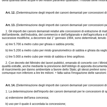
della quantità delle acque e dei relativi parametri qualitativi. I risultati delle mis
Art. 12.
(Determinazione degli importi dei canoni demaniali per concessioni di
Art. 13.
(Determinazione degli importi dei canoni demaniali per concessioni per 
1. Gli importi dei canoni demaniali relativi alle concessioni di estrazione di mate
dell'ambiente, dell'industria, del commercio e dell'artigianato e dell'agricoltura e d
successive modifiche, a decorrere dal 1° gennaio 1994, sono determinati, tenuto c
a) lire 5.700 a metro cubo per ghiaia o sabbia pronta;
b) lire 5.200 a metro cubo per misto granulometrico di sabbia e ghiaia da vagliar
c) lire 5.000 a metro cubo per misto di sabbia e limo argilloso.
2. Con decreto del Ministro dei lavori pubblici, emanato di concerto con i Ministr
qualità estratte, anche mediante la previsione dell'obbligo di apposita documentazio
di risarcimento per danno ambientale a favore dello Stato; gli stessi prelievi sono
comunque non inferiore a lire tre milioni. + fatta salva l'irrogazione delle sanzioni 
Art. 14.
(Determinazione degli importi dei canoni demaniali per concessioni di s
1. La determinazione dell'importo dei canoni demaniali per le concessioni di spiag
a) estensione dell'area concessa;
b) uso per il quale è accordata la concessione;