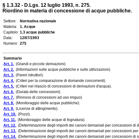
§ 1.3.32 - D.Lgs. 12 luglio 1993, n. 275.
Riordino in materia di concessione di acque pubbliche.
Settore:
Normativa nazionale
Materia:
1. Acque
Capitolo:
1.3 acque pubbliche
Data:
12/07/1993
Numero:
275
Sommario
Art. 1.
(Grandi e piccole derivazioni).
Art. 2.
(Informazioni sulle acque pubbliche e sulle utilizzazioni).
Art. 3.
(Pareri istruttori).
Art. 4.
(Criteri per la comparazione di domande concorrenti).
Art. 5.
(Criteri nel rilascio di concessioni di derivazioni d'acqua).
Art. 6.
(Durata delle concessioni).
Art. 7.
(Rinnovo di concessioni ad uso irriguo).
Art. 8.
(Monitoraggio delle acque pubbliche).
Art. 9.
(Licenze di attingimento).
Art. 10.
(Pozzi).
Art. 11.
(Monitoraggio delle acque di fognatura).
Art. 12.
(Determinazione degli importi dei canoni demaniali per concessioni di d
Art. 13.
(Determinazione degli importi dei canoni demaniali per concessioni per es
Art. 14.
(Determinazione degli importi dei canoni demaniali per concessioni di spi