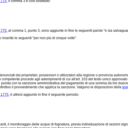
 1775
, il comma 3 è così sostituito:
 1775
, al comma 1, punto 3, sono aggiunte in fine le seguenti parole "e sia salvaguar
nserite le seguenti "per non più di cinque volte".
denunciati dai proprietari, possessori o utilizzatori alla regione o provincia autonom
icio competente procede agli adempimenti di cui all'art. 103 del testo unico approvat
sopra è punita con la sanzione amministrativa del pagamento di una somma da lire du
nitivo il provvedimento che applica la sanzione. Valgono le disposizioni della
leg
. 1775
, è altresì aggiunto in fine il seguente periodo:
i, il monitoraggio delle acque di fognatura, previa individuazione di sezioni signif