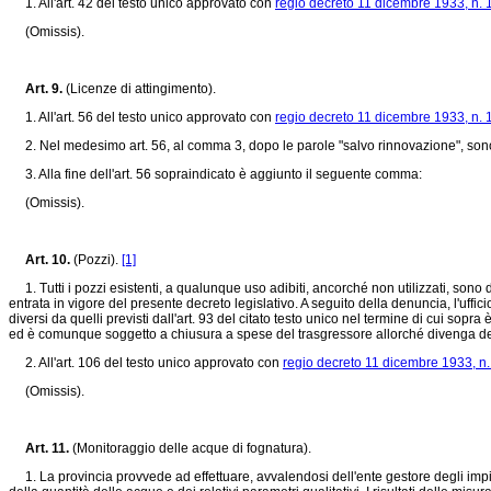
1. All'art. 42 del testo unico approvato con
regio decreto 11 dicembre 1933, n.
(Omissis).
Art. 9.
(Licenze di attingimento).
1. All'art. 56 del testo unico approvato con
regio decreto 11 dicembre 1933, n.
2. Nel medesimo art. 56, al comma 3, dopo le parole "salvo rinnovazione", sono i
3. Alla fine dell'art. 56 sopraindicato è aggiunto il seguente comma:
(Omissis).
Art. 10.
(Pozzi).
[1]
1. Tutti i pozzi esistenti, a qualunque uso adibiti, ancorché non utilizzati, sono 
entrata in vigore del presente decreto legislativo. A seguito della denuncia, l'uff
diversi da quelli previsti dall'art. 93 del citato testo unico nel termine di cui 
ed è comunque soggetto a chiusura a spese del trasgressore allorché divenga defi
2. All'art. 106 del testo unico approvato con
regio decreto 11 dicembre 1933, n
(Omissis).
Art. 11.
(Monitoraggio delle acque di fognatura).
1. La provincia provvede ad effettuare, avvalendosi dell'ente gestore degli impiant