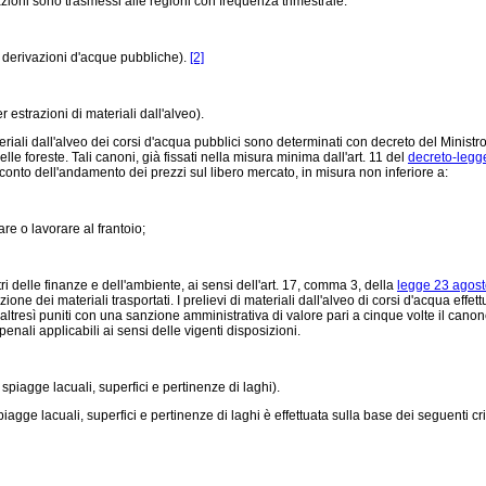
urazioni sono trasmessi alle regioni con frequenza trimestrale.
 derivazioni d'acque pubbliche).
[2]
estrazioni di materiali dall'alveo).
riali dall'alveo dei corsi d'acqua pubblici sono determinati con decreto del Ministro 
elle foreste. Tali canoni, già fissati nella misura minima dall'art. 11 del
decreto-legge
onto dell'andamento dei prezzi sul libero mercato, in misura non inferiore a:
e o lavorare al frantoio;
i delle finanze e dell'ambiente, ai sensi dell'art. 17, comma 3, della
legge 23 agost
ne dei materiali trasportati. I prelievi di materiali dall'alveo di corsi d'acqua effet
 altresì puniti con una sanzione amministrativa di valore pari a cinque volte il canon
penali applicabili ai sensi delle vigenti disposizioni.
piagge lacuali, superfici e pertinenze di laghi).
ge lacuali, superfici e pertinenze di laghi è effettuata sulla base dei seguenti cri