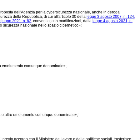
proposta dell'Agenzia per la cybersicurezza nazionale, anche in deroga
curezza della Repubblica, di cui all'articolo 30 della
legge 3 agosto 2007, n. 124,
giugno 2021, n. 82,
convertito, con modificazioni, dalla
legge 4 agosto 2021, n.
di sicurezza nazionale nello spazio cibernetico»;
altro emolumento comunque denominato»;
esa o altro emolumento comunque denominato»;
 previo accordo con il Ministero del lavoro e delle politiche sociali, trasferisce