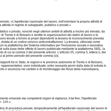
eriodo: «L'Ispettorato nazionale del lavoro, nell'orientare la propria attività di
ia attività in regime di subappalto, pubblico o privato.»
blico o privato, nonchè negli ulteriori ambiti di attività a rischio più elevato, da
 di Trento e di Bolzano e sentite le organizzazioni dei datori di lavoro e le
ono tenute a fornire ai propri dipendenti la tessera di riconoscimento prevista
,
dotata di un codice univoco anticontraffazione. La tessera, utilizzata come
 con la piattaforma del Sistema informativo per l'inclusione sociale e lavorativa
ti sulla base delle offerte di lavoro pubblicate mediante la piattaforma SIISL, la
to di cui al comma 3 del presente articolo. L'articolo 55, comma 5, lettera i), del
di cui al primo periodo del presente comma
.
[10]
 rapporti tra lo Stato, le regioni e le province autonome di Trento e di Bolzano,
ù rappresentative, sono individuate, entro sessanta giorni dalla data di entrata in
llo e sicurezza nei cantieri e di monitoraggio dei flussi della manodopera,
amento emanato dai competenti organi di vigilanza. A tal fine, l'Ispettorato
n. 124.»;
ice di procedura penale, tempestivamente all'Ispettorato nazionale del lavoro le