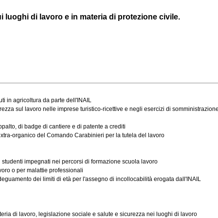
i luoghi di lavoro e in materia di protezione civile.
ti in agricoltura da parte dell'INAIL
za sul lavoro nelle imprese turistico-ricettive e negli esercizi di somministrazion
palto, di badge di cantiere e di patente a crediti
extra-organico del Comando Carabinieri per la tutela del lavoro
i studenti impegnati nei percorsi di formazione scuola lavoro
voro o per malattie professionali
eguamento dei limiti di età per l'assegno di incollocabilità erogata dall'INAIL
eria di lavoro, legislazione sociale e salute e sicurezza nei luoghi di lavoro