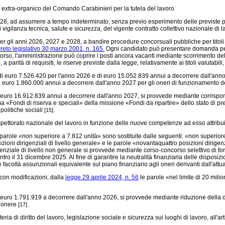
 extra-organico del Comando Carabinieri per la tutela del lavoro
028, ad assumere a tempo indeterminato, senza previo esperimento delle previste pr
 di vigilanza tecnica, salute e sicurezza, del vigente contratto collettivo nazionale di
 per gli anni 2026, 2027 e 2028, a bandire procedure concorsuali pubbliche per titoli
reto legislativo 30 marzo 2001, n. 165.
Ogni candidato può presentare domanda per 
corso, l'amministrazione può coprire i posti ancora vacanti mediante scorrimento del
a parità di requisiti, le riserve previste dalla legge, relativamente ai titoli valutabil
di euro 7.526.420 per l'anno 2026 e di euro 15.052.839 annui a decorrere dall'anno
 euro 1.860.000 annui a decorrere dall'anno 2027 per gli oneri di funzionamento de
euro 16.912.839 annui a decorrere dall'anno 2027, si provvede mediante corrispond
mma «Fondi di riserva e speciali» della missione «Fondi da ripartire» dello stato di 
politiche sociali
.
[15]
Ispettorato nazionale del lavoro in funzione delle nuove competenze ad esso attribu
parole «non superiore a 7.812 unità» sono sostituite dalle seguenti: «non superiore
ioni dirigenziali di livello generale» e le parole «novantaquattro posizioni dirigenz
rigenziale di livello non generale si provvede mediante corso-concorso selettivo di 
tro il 31 dicembre 2025. Al fine di garantire la neutralità finanziaria delle disposizi
ve facoltà assunzionali equivalente sul piano finanziario agli oneri derivanti dall'at
 con modificazioni, dalla
legge 29 aprile 2024, n. 56
le parole «nel limite di 20 milio
uro 1.791.919 a decorrere dall'anno 2026, si provvede mediante riduzione della dot
o onere
.
[17]
eria di diritto del lavoro, legislazione sociale e sicurezza sui luoghi di lavoro, all'