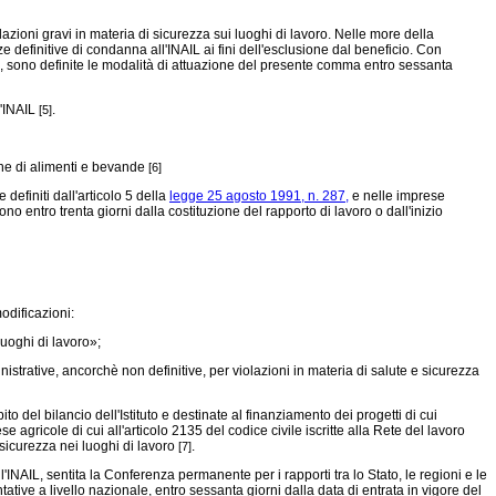
ioni gravi in materia di sicurezza sui luoghi di lavoro. Nelle more della
 definitive di condanna all'INAIL ai fini dell'esclusione dal beneficio. Con
NAIL, sono definite le modalità di attuazione del presente comma entro sessanta
l'INAIL
.
[5]
one di alimenti e bevande
[6]
efiniti dall'articolo 5 della
legge 25 agosto 1991, n. 287,
e nelle imprese
no entro trenta giorni dalla costituzione del rapporto di lavoro o dall'inizio
odificazioni:
luoghi di lavoro»;
rative, ancorchè non definitive, per violazioni in materia di salute e sicurezza
del bilancio dell'Istituto e destinate al finanziamento dei progetti di cui
e agricole di cui all'articolo 2135 del codice civile iscritte alla Rete del lavoro
sicurezza nei luoghi di lavoro
.
[7]
l'INAIL, sentita la Conferenza permanente per i rapporti tra lo Stato, le regioni e le
tive a livello nazionale, entro sessanta giorni dalla data di entrata in vigore del