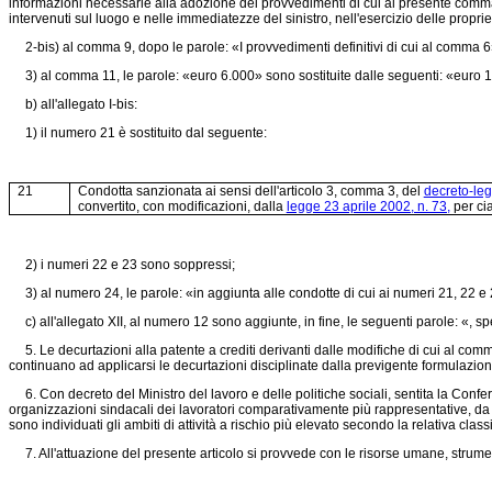
informazioni necessarie alla adozione dei provvedimenti di cui al presente comma. Ta
intervenuti sul luogo e nelle immediatezze del sinistro, nell'esercizio delle proprie
2-bis) al comma 9, dopo le parole: «I provvedimenti definitivi di cui al comma 6» s
3) al comma 11, le parole: «euro 6.000» sono sostituite dalle seguenti: «euro 
b) all'allegato I-bis:
1) il numero 21 è sostituito dal seguente:
21
Condotta sanzionata ai sensi dell'articolo 3, comma 3, del
decreto-leg
convertito, con modificazioni, dalla
legge 23 aprile 2002, n. 73,
per ci
2) i numeri 22 e 23 sono soppressi;
3) al numero 24, le parole: «in aggiunta alle condotte di cui ai numeri 21, 22 e 2
c) all'allegato XII, al numero 12 sono aggiunte, in fine, le seguenti parole: «, 
5. Le decurtazioni alla patente a crediti derivanti dalle modifiche di cui al comma 
continuano ad applicarsi le decurtazioni disciplinate dalla previgente formulazio
6. Con decreto del Ministro del lavoro e delle politiche sociali, sentita la Confer
organizzazioni sindacali dei lavoratori comparativamente più rappresentative, da 
sono individuati gli ambiti di attività a rischio più elevato secondo la relativa class
7. All'attuazione del presente articolo si provvede con le risorse umane, strument