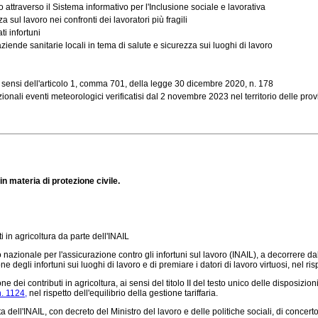
 attraverso il Sistema informativo per l'Inclusione sociale e lavorativa
 sul lavoro nei confronti dei lavoratori più fragili
i infortuni
ziende sanitarie locali in tema di salute e sicurezza sui luoghi di lavoro
ai sensi dell'articolo 1, comma 701, della legge 30 dicembre 2020, n. 178
i eventi meteorologici verificatisi dal 2 novembre 2023 nel territorio delle provinc
in materia di protezione civile.
i in agricoltura da parte dell'INAIL
to nazionale per l'assicurazione contro gli infortuni sul lavoro (INAIL), a decorrere d
 degli infortuni sui luoghi di lavoro e di premiare i datori di lavoro virtuosi, nel risp
ei contributi in agricoltura, ai sensi del titolo II del testo unico delle disposizioni
. 1124,
nel rispetto dell'equilibrio della gestione tariffaria.
ell'INAIL, con decreto del Ministro del lavoro e delle politiche sociali, di concerto c