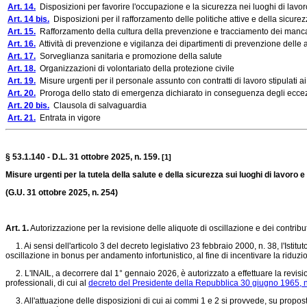
Art. 14.
Disposizioni per favorire l'occupazione e la sicurezza nei luoghi di lavoro
Art. 14 bis.
Disposizioni per il rafforzamento delle politiche attive e della sicurezza
Art. 15.
Rafforzamento della cultura della prevenzione e tracciamento dei mancat
Art. 16.
Attività di prevenzione e vigilanza dei dipartimenti di prevenzione delle a
Art. 17.
Sorveglianza sanitaria e promozione della salute
Art. 18.
Organizzazioni di volontariato della protezione civile
Art. 19.
Misure urgenti per il personale assunto con contratti di lavoro stipulati 
Art. 20.
Proroga dello stato di emergenza dichiarato in conseguenza degli eccezional
Art. 20 bis.
Clausola di salvaguardia
Art. 21.
Entrata in vigore
§ 53.1.140 - D.L. 31 ottobre 2025, n. 159.
[1]
Misure urgenti per la tutela della salute e della sicurezza sui luoghi di lavoro e 
(G.U. 31 ottobre 2025, n. 254)
Art. 1.
Autorizzazione per la revisione delle aliquote di oscillazione e dei contribut
1. Ai sensi dell'articolo 3 del decreto legislativo 23 febbraio 2000, n. 38, l'Istitu
oscillazione in bonus per andamento infortunistico, al fine di incentivare la riduzione
2. L'INAIL, a decorrere dal 1° gennaio 2026, è autorizzato a effettuare la revisione d
professionali, di cui al
decreto del Presidente della Repubblica 30 giugno 1965, n
3. All'attuazione delle disposizioni di cui ai commi 1 e 2 si provvede, su proposta d