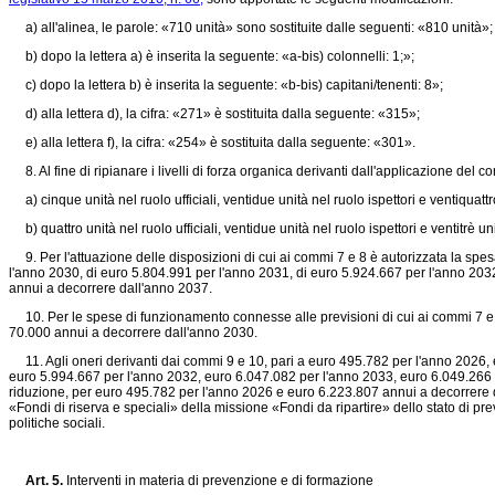
a) all'alinea, le parole: «710 unità» sono sostituite dalle seguenti: «810 unità»;
b) dopo la lettera a) è inserita la seguente: «a-bis) colonnelli: 1;»;
c) dopo la lettera b) è inserita la seguente: «b-bis) capitani/tenenti: 8»;
d) alla lettera d), la cifra: «271» è sostituita dalla seguente: «315»;
e) alla lettera f), la cifra: «254» è sostituita dalla seguente: «301».
8. Al fine di ripianare i livelli di forza organica derivanti dall'applicazione del
a) cinque unità nel ruolo ufficiali, ventidue unità nel ruolo ispettori e ventiquatt
b) quattro unità nel ruolo ufficiali, ventidue unità nel ruolo ispettori e ventitrè 
9. Per l'attuazione delle disposizioni di cui ai commi 7 e 8 è autorizzata la spe
l'anno 2030, di euro 5.804.991 per l'anno 2031, di euro 5.924.667 per l'anno 203
annui a decorrere dall'anno 2037.
10. Per le spese di funzionamento connesse alle previsioni di cui ai commi 7 e 8
70.000 annui a decorrere dall'anno 2030.
11. Agli oneri derivanti dai commi 9 e 10, pari a euro 495.782 per l'anno 2026,
euro 5.994.667 per l'anno 2032, euro 6.047.082 per l'anno 2033, euro 6.049.266
riduzione, per euro 495.782 per l'anno 2026 e euro 6.223.807 annui a decorrere dal
«Fondi di riserva e speciali» della missione «Fondi da ripartire» dello stato di pr
politiche sociali.
Art. 5.
Interventi in materia di prevenzione e di formazione