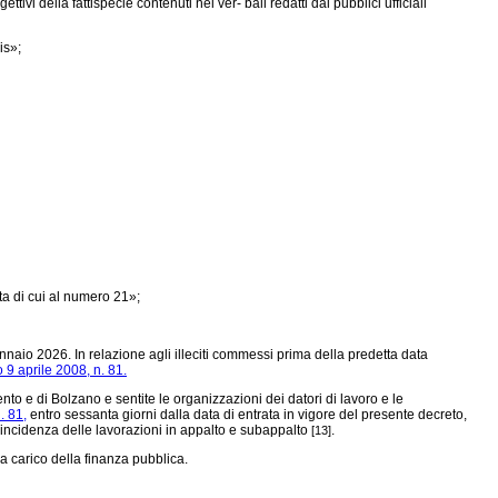
i della fattispecie contenuti nei ver- bali redatti dai pubblici ufficiali
is»;
ta di cui al numero 21»;
ennaio 2026. In relazione agli illeciti commessi prima della predetta data
o 9 aprile 2008, n. 81.
nto e di Bolzano e sentite le organizzazioni dei datori di lavoro e le
. 81,
entro sessanta giorni dalla data di entrata in vigore del presente decreto,
ta l'incidenza delle lavorazioni in appalto e subappalto
.
[13]
a carico della finanza pubblica.