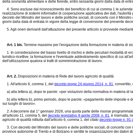
della sovranità alimentare e delle foreste, entro sessanta giorni dalla data di ent
4. Sono escluse dal riconoscimento del beneficio di cui al comma 1 le aziende che
realizzazione di sistemi informativi di cooperazione applicativa dei dati, l'autori
decreto del Ministro del lavoro e delle politiche sociali, di concerto con il Minist
giorni dalla data di entrata in vigore della legge di conversione del presente dec
5. Agli oneri derivanti dall'attuazione del presente articolo si provvede mediante 
Art. 1 bis.
Termine massimo per l'erogazione della formazione in materia di sicu
1. In considerazione del basso livello di rischio e delle peculiari modalità di ero
turistico-ricettive, la formazione e l'eventuale addestramento specifico di cui all'ar
dell'utilizzazione qualora si tratti di somministrazione di lavoro.
Art. 2.
Disposizioni in materia di Rete del lavoro agricolo di qualità
1. All'articolo 6, comma 1, del
decreto-legge 24 giugno 2014, n. 91,
convertito,
a) alla lettera a), dopo le parole: «per violazioni della normativa in materia di la
b) alla lettera b), primo periodo, dopo le parole: «pagamento delle imposte e del
sui luoghi di lavoro».
2. A decorrere dal 1° gennaio 2026, una quota parte delle risorse programmate dall'
all'articolo 11, comma 5, del
decreto legislativo 9 aprile 2008, n. 81,
è riservata, ne
agricolo di qualità istituita dall'articolo 6, comma 1, del citato
decreto-legge n. 91 
3. Con decreto del Ministro del lavoro e delle politiche sociali, di concerto con il 
province autonome di Trento e di Bolzano e sentite le organizzazioni dei datori di 