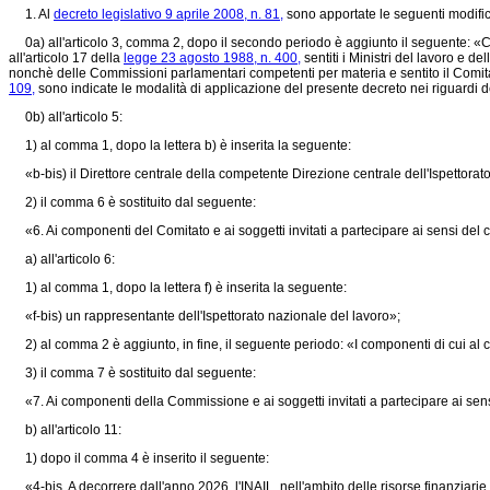
1. Al
decreto legislativo 9 aprile 2008, n. 81,
sono apportate le seguenti modific
0a) all'articolo 3, comma 2, dopo il secondo periodo è aggiunto il seguente: «C
all'articolo 17 della
legge 23 agosto 1988, n. 400,
sentiti i Ministri del lavoro e d
nonchè delle Commissioni parlamentari competenti per materia e sentito il Comitato
109,
sono indicate le modalità di applicazione del presente decreto nei riguardi d
0b) all'articolo 5:
1) al comma 1, dopo la lettera b) è inserita la seguente:
«b-bis) il Direttore centrale della competente Direzione centrale dell'Ispettorat
2) il comma 6 è sostituito dal seguente:
«6. Ai componenti del Comitato e ai soggetti invitati a partecipare ai sensi 
a) all'articolo 6:
1) al comma 1, dopo la lettera f) è inserita la seguente:
«f-bis) un rappresentante dell'Ispettorato nazionale del lavoro»;
2) al comma 2 è aggiunto, in fine, il seguente periodo: «I componenti di cui al c
3) il comma 7 è sostituito dal seguente:
«7. Ai componenti della Commissione e ai soggetti invitati a partecipare ai s
b) all'articolo 11:
1) dopo il comma 4 è inserito il seguente:
«4-bis. A decorrere dall'anno 2026, l'INAIL, nell'ambito delle risorse finanziarie di