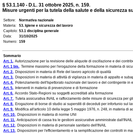
§ 53.1.140 - D.L. 31 ottobre 2025, n. 159.
Misure urgenti per la tutela della salute e della sicurezza su
Settore:
Normativa nazionale
Materia:
53. Igiene e sicurezza del lavoro
Capitolo:
53.1 disciplina generale
Data:
31/10/2025
Numero:
159
Sommario
Art. 1.
Autorizzazione per la revisione delle aliquote di oscillazione e dei contribu
Art. 1 bis.
Termine massimo per l'erogazione della formazione in materia di sicurez
Art. 2.
Disposizioni in materia di Rete del lavoro agricolo di qualità
Art. 3.
Disposizioni in materia di attività di vigilanza in materia di appalto e subap
Art. 4.
Potenziamento dell'Ispettorato nazionale del lavoro e del contingente in 
Art. 5.
Interventi in materia di prevenzione e di formazione
Art. 6.
Accordo Stato-Regioni su soggetti accreditati alla formazione
Art. 7.
Tutela assicurativa INAIL e rafforzamento delle misure di sicurezza per gl
Art. 8.
Erogazione di borse di studio ai superstiti di deceduti per infortunio sul la
Art. 9.
Modifica all'articolo 10 della legge 5 maggio 1976, n. 248, in materia di ad
Art. 10.
Disposizioni in materia di norme UNI
Art. 11.
Anticipazioni di cassa tra le gestioni assicurative amministrate dall'INAIL
Art. 12.
Disposizioni in materia di personale sanitario dell'INAIL
Art. 13.
Disposizioni per l'efficientamento e la semplificazione dei controlli in mat