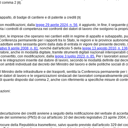
dal comma 2
.
[8]
bappalto, di badge di cantiere e di patente a crediti
[9]
con modificazioni, dalla
legge 29 aprile 2024, n. 56,
è aggiunto, in fine, il seguente p
itaria i controlli di competenza nei confronti dei datori di lavoro che svolgono la propr
ratori, le imprese che operano nei cantieri edili in regime di appalto e subappalto, pub
a Conferenza permanente per i rapporti tra lo Stato, le regioni e le province autonome
dottare entro sessanta giorni dalla data di entrata in vigore del presente decreto, s
ativo 9 aprile 2008, n. 81,
nonchè dall'articolo 5 della
legge 13 agosto 2010, n. 136
atore, anche in modalità digitale, tramite strumenti digitali nazionali interoperabili
convertito, con modificazioni, dalla
legge 3 luglio 2023, n. 85.
Per i lavoratori assun
e le integrazioni inserite dal datore di lavoro, secondo le modalità definite dal decre
iori ambiti individuati dal decreto del Ministro del lavoro e delle politiche sociali 
 Ministro delle infrastrutture e dei trasporti, sentita la Conferenza permanente per i
dei datori di lavoro e le organizzazioni sindacali dei lavoratori comparativamente pi
 di quanto disposto dal comma 2, anche con riferimento a specifiche misure di contro
azioni:
a decurtazione dei crediti avviene a seguito della notificazione del verbale di accert
ale del sommerso (PNS) di cui all'articolo 10 del decreto legislativo 23 aprile 2004, 
ocure della Repubblica trasmettono, salvo quanto previsto dall'articolo 329 del cod