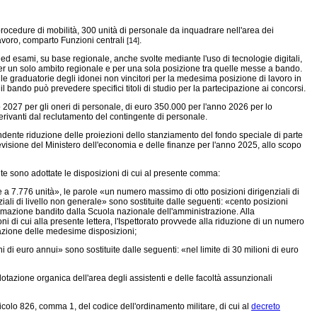
ocedure di mobilità, 300 unità di personale da inquadrare nell'area dei
 lavoro, comparto Funzioni centrali
.
[14]
 ed esami, su base regionale, anche svolte mediante l'uso di tecnologie digitali,
un solo ambito regionale e per una sola posizione tra quelle messe a bando.
le graduatorie degli idonei non vincitori per la medesima posizione di lavoro in
i, il bando può prevedere specifici titoli di studio per la partecipazione ai concorsi.
 2027 per gli oneri di personale, di euro 350.000 per l'anno 2026 per lo
rivanti dal reclutamento del contingente di personale.
ente riduzione delle proiezioni dello stanziamento del fondo speciale di parte
previsione del Ministero dell'economia e delle finanze per l'anno 2025, allo scopo
ite sono adottate le disposizioni di cui al presente comma:
 a 7.776 unità», le parole «un numero massimo di otto posizioni dirigenziali di
iali di livello non generale» sono sostituite dalle seguenti: «cento posizioni
formazione bandito dalla Scuola nazionale dell'amministrazione. Alla
oni di cui alla presente lettera, l'Ispettorato provvede alla riduzione di un numero
tuazione delle medesime disposizioni;
ni di euro annui» sono sostituite dalle seguenti: «nel limite di 30 milioni di euro
azione organica dell'area degli assistenti e delle facoltà assunzionali
articolo 826, comma 1, del codice dell'ordinamento militare, di cui al
decreto