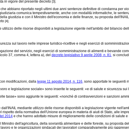
rata in vigore del presente decreto
.
[3]
 abbiano riportato negli ultimi due anni sentenze definitive di condanna per violaz
tà giudiziaria comunica tempestivamente, anche con modalità informatiche, le sentenze
ro della giustizia e con il Ministro dell'economia e delle finanze, su proposta dell'I
reto
.
[4]
utilizzo delle risorse disponibili a legislazione vigente nell'ambito del bilancio del
rezza sul lavoro nelle imprese turistico-ricettive e negli esercizi di somministrazi
gazione del servizio, negli esercizi di somministrazione di alimenti e bevande come d
ticolo 37, comma 4, lettera a), del
decreto legislativo 9 aprile 2008, n. 81,
si concludo
 con modificazioni, dalla
legge 11 agosto 2014, n. 116,
sono apportate le seguenti m
voro e legislazione sociale» sono inserite le seguenti: «e di salute e sicurezza sui 
le tasse» sono aggiunte le seguenti: «nonchè di contravvenzioni e sanzioni amminist
INAIL mediante utilizzo delle risorse disponibili a legislazione vigente nell'ambito 
l rispetto della normativa dell'Unione europea in materia di aiuti di Stato, alle impres
del 2014
e che hanno adottato misure di miglioramento delle condizioni di salute e 
Ministro dell'agricoltura, della sovranità alimentare e delle foreste, su proposta del
lavoro e le organizzazioni sindacali dei lavoratori comparativamente più rappresenta