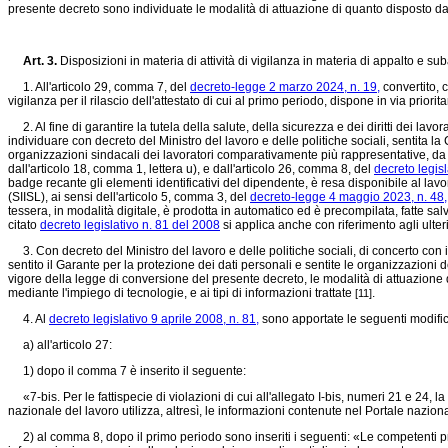
presente decreto sono individuate le modalità di attuazione di quanto disposto 
Art. 3.
Disposizioni in materia di attività di vigilanza in materia di appalto e su
1. All'articolo 29, comma 7, del
decreto-legge 2 marzo 2024, n. 19,
convertito, 
vigilanza per il rilascio dell'attestato di cui al primo periodo, dispone in via prior
2. Al fine di garantire la tutela della salute, della sicurezza e dei diritti dei lavo
individuare con decreto del Ministro del lavoro e delle politiche sociali, sentita l
organizzazioni sindacali dei lavoratori comparativamente più rappresentative, da a
dall'articolo 18, comma 1, lettera u), e dall'articolo 26, comma 8, del
decreto legisl
badge recante gli elementi identificativi del dipendente, è resa disponibile al lavor
(SIISL), ai sensi dell'articolo 5, comma 3, del
decreto-legge 4 maggio 2023, n. 48,
tessera, in modalità digitale, è prodotta in automatico ed è precompilata, fatte salv
citato
decreto legislativo n. 81 del 2008
si applica anche con riferimento agli ulter
3. Con decreto del Ministro del lavoro e delle politiche sociali, di concerto con il
sentito il Garante per la protezione dei dati personali e sentite le organizzazioni 
vigore della legge di conversione del presente decreto, le modalità di attuazione
mediante l'impiego di tecnologie, e ai tipi di informazioni trattate
.
[11]
4. Al
decreto legislativo 9 aprile 2008, n. 81,
sono apportate le seguenti modific
a) all'articolo 27:
1) dopo il comma 7 è inserito il seguente:
«7-bis. Per le fattispecie di violazioni di cui all'allegato I-bis, numeri 21 e 24, l
nazionale del lavoro utilizza, altresì, le informazioni contenute nel Portale nazion
2) al comma 8, dopo il primo periodo sono inseriti i seguenti: «Le competenti pr