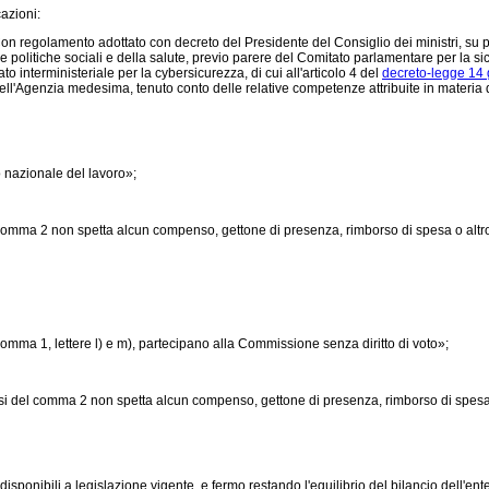
azioni:
on regolamento adottato con decreto del Presidente del Consiglio dei ministri, su 
elle politiche sociali e della salute, previo parere del Comitato parlamentare per la si
 interministeriale per la cybersicurezza, di cui all'articolo 4 del
decreto-legge 14 
ell'Agenzia medesima, tenuto conto delle relative competenze attribuite in materia 
o nazionale del lavoro»;
del comma 2 non spetta alcun compenso, gettone di presenza, rimborso di spesa o 
omma 1, lettere l) e m), partecipano alla Commissione senza diritto di voto»;
ensi del comma 2 non spetta alcun compenso, gettone di presenza, rimborso di sp
sponibili a legislazione vigente, e fermo restando l'equilibrio del bilancio dell'ente,