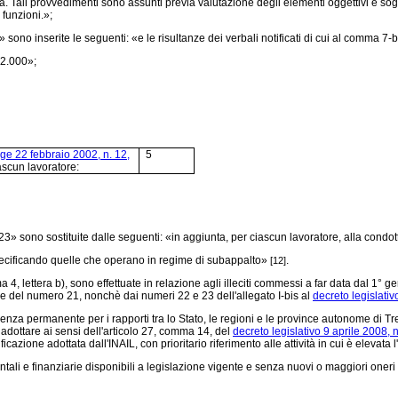
li provvedimenti sono assunti previa valutazione degli elementi oggettivi e soggettiv
 funzioni.»;
ono inserite le seguenti: «e le risultanze dei verbali notificati di cui al comma 7-b
12.000»;
ge 22 febbraio 2002, n. 12,
5
ascun lavoratore:
3» sono sostituite dalle seguenti: «in aggiunta, per ciascun lavoratore, alla condot
specificando quelle che operano in regime di subappalto»
.
[12]
4, lettera b), sono effettuate in relazione agli illeciti commessi a far data dal 1° g
ne del numero 21, nonchè dai numeri 22 e 23 dell'allegato I-bis al
decreto legislativ
enza permanente per i rapporti tra lo Stato, le regioni e le province autonome di Tre
adottare ai sensi dell'articolo 27, comma 14, del
decreto legislativo 9 aprile 2008, n
ificazione adottata dall'INAIL, con prioritario riferimento alle attività in cui è eleva
ali e finanziarie disponibili a legislazione vigente e senza nuovi o maggiori oneri 