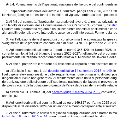
Art. 4.
Potenziamento dell'Ispettorato nazionale del lavoro e del contingente in
1. L'Ispettorato nazionale del lavoro è autorizzato, per gli anni 2026, 2027 e 2
funzionari, famiglie professionali di ispettore di vigilanza ordinaria e di ispettore
2. Ai fini del comma 1, l'Ispettorato nazionale del lavoro è, altresì, autorizzato,
con facoltà di avvalersi della Commissione di cui all'articolo 35, comma 5, del
dec
Qualora una graduatoria regionale risulti incapiente rispetto ai posti messi a con
altri ambiti regionali, previo interpello e assenso degli interessati. Ferme restando, 
3. Per l'attuazione delle disposizioni di cui al comma 1, è autorizzata la spesa 
svolgimento delle procedure concorsuali e di euro 1.470.000 per l'anno 2026 e di
4. Agli oneri derivanti dal comma 1, pari ad euro 9.346.420 per l'anno 2026 ed 
corrente iscritto, ai fini del bilancio triennale 2025-2027, nell'ambito del progra
parzialmente utilizzando l'accantonamento relativo al Ministero del lavoro e delle 
5. Al fine di potenziare e rendere più efficiente la capacità amministrativa dell'
a) all'articolo 6, comma 1, del
decreto legislativo 14 settembre 2015, n. 149,
le 
livello generale» sono sostituite dalle seguenti: «un numero massimo di dieci posiz
dirigenziali di livello non generale». Al reclutamento delle unità di personale di
riorganizzazione delle strutture dell'Ispettorato nazionale del lavoro si provvede en
dei posti vacanti della dotazione organica dell'area degli assistenti e delle relati
b) all'articolo 31, comma 10, del
decreto-legge 2 marzo 2024, n. 19
convertito,
annui»
.
[16]
6. Agli oneri derivanti dal comma 5, pari ad euro 149.327 per l'anno 2025 e ad e
disponibili al 31 dicembre 2024 per un importo almeno corrispondente al relativ
7. Al fine di rafforzare le attività di vigilanza sull'applicazione delle norme in mat
legislativo 15 marzo 2010, n. 66,
sono apportate le seguenti modificazioni: