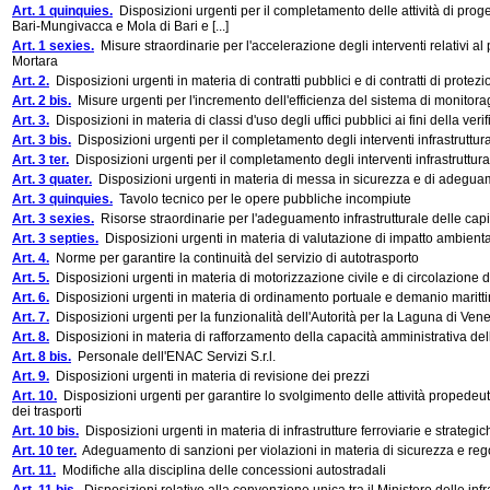
Art. 1 quinquies.
Disposizioni urgenti per il completamento delle attività di proge
Bari-Mungivacca e Mola di Bari e [...]
Art. 1 sexies.
Misure straordinarie per l'accelerazione degli interventi relativi al
Mortara
Art. 2.
Disposizioni urgenti in materia di contratti pubblici e di contratti di protezi
Art. 2 bis.
Misure urgenti per l'incremento dell'efficienza del sistema di monitoraggi
Art. 3.
Disposizioni in materia di classi d'uso degli uffici pubblici ai fini della veri
Art. 3 bis.
Disposizioni urgenti per il completamento degli interventi infrastruttura
Art. 3 ter.
Disposizioni urgenti per il completamento degli interventi infrastruttura
Art. 3 quater.
Disposizioni urgenti in materia di messa in sicurezza e di adegua
Art. 3 quinquies.
Tavolo tecnico per le opere pubbliche incompiute
Art. 3 sexies.
Risorse straordinarie per l'adeguamento infrastrutturale delle capi
Art. 3 septies.
Disposizioni urgenti in materia di valutazione di impatto ambientale
Art. 4.
Norme per garantire la continuità del servizio di autotrasporto
Art. 5.
Disposizioni urgenti in materia di motorizzazione civile e di circolazione d
Art. 6.
Disposizioni urgenti in materia di ordinamento portuale e demanio maritt
Art. 7.
Disposizioni urgenti per la funzionalità dell'Autorità per la Laguna di Ve
Art. 8.
Disposizioni in materia di rafforzamento della capacità amministrativa de
Art. 8 bis.
Personale dell'ENAC Servizi S.r.l.
Art. 9.
Disposizioni urgenti in materia di revisione dei prezzi
Art. 10.
Disposizioni urgenti per garantire lo svolgimento delle attività propedeutich
dei trasporti
Art. 10 bis.
Disposizioni urgenti in materia di infrastrutture ferroviarie e strategic
Art. 10 ter.
Adeguamento di sanzioni per violazioni in materia di sicurezza e regol
Art. 11.
Modifiche alla disciplina delle concessioni autostradali