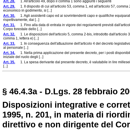
Art. 28.
1. All'articolo 49, dopo il comma 1 sono aggiunti i seguenti
Art. 29.
1. Il disposto di cui all'articolo 53, comma 1, ed all'articolo 57, comma
economico in godimento, si [...]
Art. 30.
1. Agli assistenti capo ed ai sovrintendenti capo e qualifiche equiparate i
rispettivamente, dai [...]
Art. 31.
1. Fino alla data di entrata in vigore dei regolamenti previsti dall'artico
Corpo forestale dello [...]
Art. 32.
1. Le disposizioni dell'articolo 5, comma 2-bis, introdotto dall'articolo 
comma 1, lettera e) [...]
Art. 33.
1. In conseguenza dell'attuazione dell'articolo 4 del decreto legislativo 
al personale [...]
Art. 34.
1. Nella prima applicazione del presente decreto, per i posti disponibil
iniziale del ruolo degli [...]
Art. 35.
1. La spesa derivante dal presente decreto, è valutabile in lire millesei
[...]
§ 46.4.3a - D.Lgs. 28 febbraio 20
Disposizioni integrative e corre
1995, n. 201, in materia di riord
direttivo e non dirigente del Co