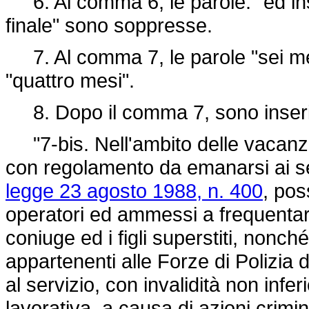
6. Al comma 6, le parole: "ed inse
finale" sono soppresse.
7. Al comma 7, le parole "sei mes
"quattro mesi".
8. Dopo il comma 7, sono inseriti
"7-bis. Nell'ambito delle vacanze 
con regolamento da emanarsi ai sen
legge 23 agosto 1988, n. 400
, pos
operatori ed ammessi a frequentare 
coniuge ed i figli superstiti, nonché 
appartenenti alle Forze di Polizia
al servizio, con invalidità non infer
lavorativa, a causa di azioni crimin