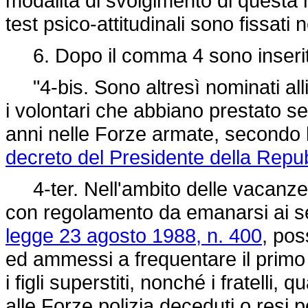
modalità di svolgimento di questa 
test psico-attitudinali sono fissati
6. Dopo il comma 4 sono inseriti
"4-bis. Sono altresì nominati alli
i volontari che abbiano prestato s
anni nelle Forze armate, secondo la
decreto del Presidente della Repu
4-ter. Nell'ambito delle vacanze d
con regolamento da emanarsi ai sen
legge 23 agosto 1988, n. 400
, pos
ed ammessi a frequentare il primo 
i figli superstiti, nonché i fratelli, 
alle Forze polizia deceduti o resi 