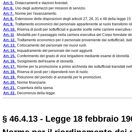
Art. 5.
Distaccamenti e stazioni forestali.
Art. 6.
Uso degli automezzi per missioni di servizio.
Art. 7.
Norme per l'avanzamento.
Art. 8.
Estensione delle disposizioni degli articoli 27, 28, 31 e 48 della legge 1
Art. 9.
Trattamento economico del personale appartenente al ruolo transitorio ist
Art. 10.
Riserva di posti per sottufficiali e guardie scelte nelle carriere esecutiva 
Art. 11
. Modalità per il passaggio nella carriera esecutiva del Corpo forestale dell
Art. 12.
Trattamento economico per il personale proveniente dai sottufficiali, dal
Art. 13.
Collocamento del personale nei nuovi ruoli.
Art. 14.
Inquadramento del personale dei ruoli aggiunti.
Art. 15.
Conferimento del grado di vice brigadiere mediante esame di idoneità.
Art. 16.
Svolgimento dell'esame di idoneità.
Art. 17.
Norme per la promozione a primo archivista dei sottufficiali transitati nel
Art. 18.
Riserva di posti per i dipendenti non di ruolo.
Art. 19.
Riduzione del periodo di anzianità per le promozioni.
Art. 20.
Norme finanziarie.
Art. 21.
Copertura della spesa.
Art. 22.
Decorrenza della legge.
§ 46.4.13 - Legge 18 febbraio 196