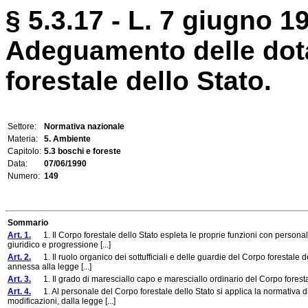
§ 5.3.17 - L. 7 giugno 19
Adeguamento delle dota
forestale dello Stato.
Settore:
Normativa nazionale
Materia:
5. Ambiente
Capitolo:
5.3 boschi e foreste
Data:
07/06/1990
Numero:
149
Sommario
Art. 1.
1. Il Corpo forestale dello Stato espleta le proprie funzioni con personale
giuridico e progressione [...]
Art. 2.
1. Il ruolo organico dei sottufficiali e delle guardie del Corpo forestale del
annessa alla legge [...]
Art. 3.
1. Il grado di maresciallo capo e maresciallo ordinario del Corpo forestale 
Art. 4.
1. Al personale del Corpo forestale dello Stato si applica la normativa di
modificazioni, dalla legge [...]