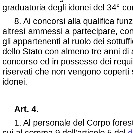
graduatoria degli idonei del 34° corso
8. Ai concorsi alla qualifica funzio
altresì ammessi a partecipare, con r
gli appartenenti al ruolo dei sottuff
dello Stato con almeno tre anni di 
concorso ed in possesso dei requisi
riservati che non vengono coperti so
idonei.
Art. 4.
1. Al personale del Corpo forestal
cui al comma 9 dell'articolo 5 del
d