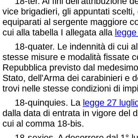
18-ter. Ai fini dell'attribuzione d
vice brigadieri, gli appuntati scelti,
equiparati al sergente maggiore con
cui alla tabella I allegata alla
legge
18-quater. Le indennità di cui a
stesse misure e modalità fissate co
Repubblica previsto dal medesimo 
Stato, dell'Arma dei carabinieri e 
trovi nelle stesse condizioni di im
18-quinquies. La
legge 27 lugli
dalla data di entrata in vigore del
cui al comma 18-bis.
18-sexies. A decorrere dal 1° lugl