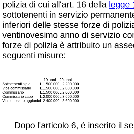
polizia di cui all'art. 16 della
legge 
sottotenenti in servizio permanente 
inferiori delle stesse forze di pol
ventinovesimo anno di servizio c
forze di polizia è attribuito un as
seguenti misure:
19 anni
29 anni
Sottotenenti s.p.e.
L.
1.500.000
L.
2.200.000
Vice commissario
L.
1.500.000
L.
2.000.000
Commissario
L.
1.500.000
L.
2.000.000
Commissario capo
L.
2.000.000
L.
3.600.000
Vice questore aggiunto
L.
2.400.000
L.
3.600.000
Dopo l'articolo 6, è inserito il s