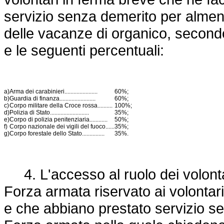
servizio senza demerito per almeno 
delle vacanze di organico, secondo 
e le seguenti percentuali:
a)
Arma dei carabinieri......................
60%;
b)
Guardia di finanza........................
60%;
c)
Corpo militare della Croce rossa..........
100%;
d)
Polizia di Stato..........................
35%;
e)
Corpo di polizia penitenziaria............
50%;
f)
Corpo nazionale dei vigili del fuoco......
35%;
g)
Corpo forestale dello Stato...............
35%.
4. L'accesso al ruolo dei volontar
Forza armata riservato ai volontar
e che abbiano prestato servizio se