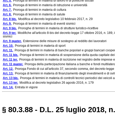
Art. 5.
Proroga di termini in materia di lavoro e di politiche sociali
Art. 6.
Proroga di termini in materia di istruzione e università
Art. 7.
Proroga di termini in materia di cultura
Art. 8.
Proroga di termini in materia di salute
Art. 8 bis.
Modifica al decreto legislativo 10 febbraio 2017, n. 29
Art. 9.
Proroga di termini in materia di eventi sismici
Art. 9 bis.
Proroghe di termini in materia di strutture turistico-ricettive
Art. 9 ter.
Modifiche all'articolo 8-bis del decreto-legge 17 ottobre 2016, n. 189, i
sismici
Art. 9 quater.
Estensione delle misure di sostegno al reddito dei lavoratori
Art. 10.
Proroga di termini in materia di sport
Art. 11.
Proroga di termini in materia di banche popolari e gruppi bancari cooper
Art. 11 bis.
Proroga di termini in materia di sospensione della quota capitale dei
Art. 11 ter.
Proroga di termini in materia di iscrizione nel registro delle imprese 
Art. 11 quater.
Proroga della partecipazione italiana a banche e fondi multilatera
Art. 12.
Proroga Fondo di cui all'articolo 37, secondo comma, del decreto-legge 2
Art. 13.
Proroga di termini in materia di finanziamento degli investimenti e di svi
Art. 13 bis.
Proroga di termini in materia di controlli tecnici periodici dei veicoli 
Art. 13 ter.
Modifica al decreto legislativo 26 agosto 2016, n. 179
Art. 14.
Entrata in vigore
§ 80.3.88 - D.L. 25 luglio 2018, n