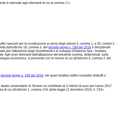
nto è riservato agli interventi di cui al comma 1"».
fici speciali per la ricostruzione ai sensi degli articoli 3, comma 1, e 50, commi 2
vista dall'articolo 18, comma 3, del
decreto-legge n. 189 del 2016
è disciplinato
 per l'attrazione degli investimenti e lo sviluppo d'impresa Spa - Invitalia.
te. Agli oneri derivanti dall'attuazione del presente comma, determinati, sulla
o sviluppo economico, si provvede con le risorse di cui all'articolo 4, comma 3, del
l
decreto-legge n. 189 del 2016,
nei quali risultino edifici scolastici distrutti o
 studio universitario di Teramo un contributo di 3 milioni di euro per l'anno 2017
a di cui all'articolo 1, comma 134, della
legge 11 dicembre 2016, n. 232».