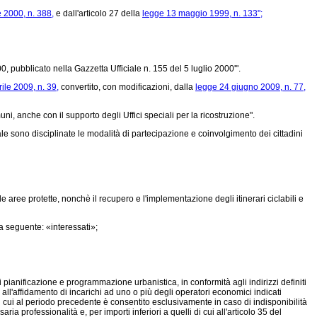
 2000, n. 388,
e dall'articolo 27 della
legge 13 maggio 1999, n. 133";
0, pubblicato nella Gazzetta Ufficiale n. 155 del 5 luglio 2000'".
ile 2009, n. 39,
convertito, con modificazioni, dalla
legge 24 giugno 2009, n. 77,
muni, anche con il supporto degli Uffici speciali per la ricostruzione".
 sono disciplinate le modalità di partecipazione e coinvolgimento dei cittadini
e aree protette, nonchè il recupero e l'implementazione degli itinerari ciclabili e
a seguente: «interessati»;
i pianificazione e programmazione urbanistica, in conformità agli indirizzi definiti
all'affidamento di incarichi ad uno o più degli operatori economici indicati
 di cui al periodo precedente è consentito esclusivamente in caso di indisponibilità
 professionalità e, per importi inferiori a quelli di cui all'articolo 35 del