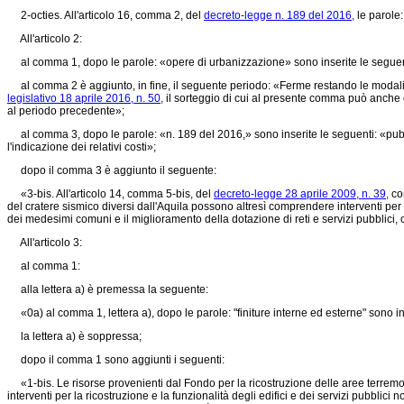
2-octies. All'articolo 16, comma 2, del
decreto-legge n. 189 del 2016,
le parole:
All'articolo 2:
al comma 1, dopo le parole: «opere di urbanizzazione» sono inserite le seguen
al comma 2 è aggiunto, in fine, il seguente periodo: «Ferme restando le modalità 
legislativo 18 aprile 2016, n. 50,
il sorteggio di cui al presente comma può anche ess
al periodo precedente»;
al comma 3, dopo le parole: «n. 189 del 2016,» sono inserite le seguenti: «pubbl
l'indicazione dei relativi costi»;
dopo il comma 3 è aggiunto il seguente:
«3-bis. All'articolo 14, comma 5-bis, del
decreto-legge 28 aprile 2009, n. 39,
con
del cratere sismico diversi dall'Aquila possono altresì comprendere interventi per la
dei medesimi comuni e il miglioramento della dotazione di reti e servizi pubblici, c
All'articolo 3:
al comma 1:
alla lettera a) è premessa la seguente:
«0a) al comma 1, lettera a), dopo le parole: "finiture interne ed esterne" sono inse
la lettera a) è soppressa;
dopo il comma 1 sono aggiunti i seguenti:
«1-bis. Le risorse provenienti dal Fondo per la ricostruzione delle aree terremotat
interventi per la ricostruzione e la funzionalità degli edifici e dei servizi pubblici n