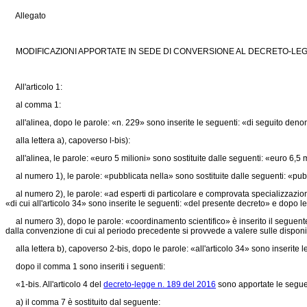
Allegato
MODIFICAZIONI APPORTATE IN SEDE DI CONVERSIONE AL DECRETO-LEGGE
All'articolo 1:
al comma 1:
all'alinea, dopo le parole: «n. 229» sono inserite le seguenti: «di seguito den
alla lettera a), capoverso l-bis):
all'alinea, le parole: «euro 5 milioni» sono sostituite dalle seguenti: «euro 6,5 m
al numero 1), le parole: «pubblicata nella» sono sostituite dalle seguenti: «pub
al numero 2), le parole: «ad esperti di particolare e comprovata specializzazione» 
«di cui all'articolo 34» sono inserite le seguenti: «del presente decreto» e dopo l
al numero 3), dopo le parole: «coordinamento scientifico» è inserito il seguente s
dalla convenzione di cui al periodo precedente si provvede a valere sulle disponibi
alla lettera b), capoverso 2-bis, dopo le parole: «all'articolo 34» sono inserite 
dopo il comma 1 sono inseriti i seguenti:
«1-bis. All'articolo 4 del
decreto-legge n. 189 del 2016
sono apportate le seguen
a) il comma 7 è sostituito dal seguente: