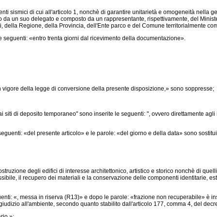
venti sismici di cui all'articolo 1, nonchè di garantire unitarietà e omogeneità nella g
un suo delegato e composto da un rappresentante, rispettivamente, del Ministero de
porti, della Regione, della Provincia, dell'Ente parco e del Comune territorialmente co
e seguenti: «entro trenta giorni dal ricevimento della documentazione».
a in vigore della legge di conversione della presente disposizione,» sono soppresse;
siti di deposito temporaneo" sono inserite le seguenti: ", ovvero direttamente agli 
guenti: «del presente articolo» e le parole: «del giorno e della data» sono sostitui
struzione degli edifici di interesse architettonico, artistico e storico nonchè di quelli
ile, il recupero dei materiali e la conservazione delle componenti identitarie, est
ti: «, messa in riserva (R13)» e dopo le parole: «frazione non recuperabile» è inser
udizio all'ambiente, secondo quanto stabilito dall'articolo 177, comma 4, del
decre
rio,»;