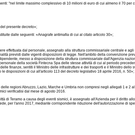
enti: "nel limite massimo complessivo di 10 milioni di euro di cui almeno il 70 per ce
«del presente decreto»;
tuite dalle seguenti: «Anagrafe antimafia di cui al citato articolo 30»;
re effettuata dal personale, assegnato alla struttura commissariale centrale e agli uf
nalità previsti dalle vigenti disposizioni di legge. Nell'ambito della convenzione pre
dipendente, messo a disposizione della struttura commissariale dall'Agenzia nazionale
ersonale della società Fintecna Spa delle stesse attività di cui al periodo preceden
elle finanze, sentiti il Ministro delle infrastrutture e dei trasporti e il Ministro dell
o le disposizioni di cui all'articolo 113 del
decreto legislativo 18 aprile 2016, n. 50»;
delle regioni Abruzzo, Lazio, Marche e Umbria non compresi negli allegati 1 e 2 a
ici verificatisi dal mese di agosto 2016.
à di Teramo a causa degli eventi sismici, è assegnato all'Azienda per il diritto allo
vede, per l'anno 2017, mediante corrispondente riduzione dell'autorizzazione di spes