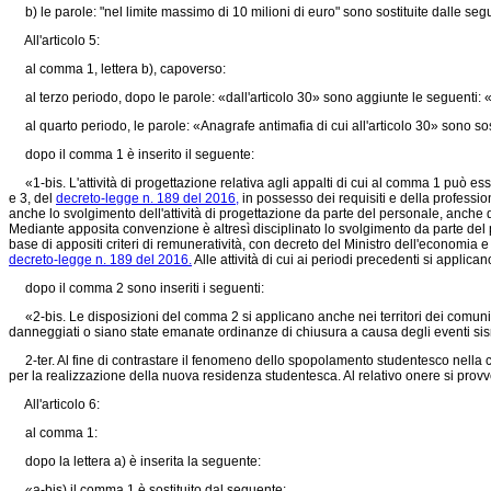
b) le parole: "nel limite massimo di 10 milioni di euro" sono sostituite dalle segu
All'articolo 5:
al comma 1, lettera b), capoverso:
al terzo periodo, dopo le parole: «dall'articolo 30» sono aggiunte le seguenti: 
al quarto periodo, le parole: «Anagrafe antimafia di cui all'articolo 30» sono sosti
dopo il comma 1 è inserito il seguente:
«1-bis. L'attività di progettazione relativa agli appalti di cui al comma 1 può esse
e 3, del
decreto-legge n. 189 del 2016,
in possesso dei requisiti e della professio
anche lo svolgimento dell'attività di progettazione da parte del personale, anche 
Mediante apposita convenzione è altresì disciplinato lo svolgimento da parte del p
base di appositi criteri di remuneratività, con decreto del Ministro dell'economia e d
decreto-legge n. 189 del 2016.
Alle attività di cui ai periodi precedenti si applican
dopo il comma 2 sono inseriti i seguenti:
«2-bis. Le disposizioni del comma 2 si applicano anche nei territori dei comuni 
danneggiati o siano state emanate ordinanze di chiusura a causa degli eventi sism
2-ter. Al fine di contrastare il fenomeno dello spopolamento studentesco nella citt
per la realizzazione della nuova residenza studentesca. Al relativo onere si prov
All'articolo 6:
al comma 1:
dopo la lettera a) è inserita la seguente:
«a-bis) il comma 1 è sostituito dal seguente: