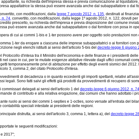
ppaltante, su richiesta dell'impresa stessa e previa comunicazione al liquidatore, 
'impresa appaltatrice la stessa può essere avanzata anche dal subappaltatore o dal f
onvertito, con modificazioni, dalla
legge 7 agosto 2012, n. 135,
destinati al finanzia
 n. 74,
convertito, con modificazioni, dalla legge 1º agosto 2012, n. 122, dovuti per
di credito prescelto, su richiesta dell'impresa e previa disposizione del comune invi
a stessa può essere avanzata anche dal subappaltatore o dal fornitore con posa in ope
pera di cui ai commi 1-bis e 1-ter possono avere per oggetto solo prestazioni non 
comma 1-ter da erogare a ciascuna delle imprese subappaltatrici o ai fornitori con po
izione negli elenchi istituiti ai sensi dell'articolo 5-bis del
decreto-legge 6 giugno 2
el Protocollo d'intesa tra il Ministro dell'economia e delle finanze e i presidenti de
 nel caso in cui, per le mutate esigenze abitative rilevate dagli uffici comunali com
etti temporaneamente privi di abitazione per effetto degli eventi sismici del 2012. R
icolo 3, comma 2, del citato Protocollo d'intesa.
ovvedimenti di decadenza o in quanto eccedenti gli importi spettanti, relativi all'a
teressi legali. Sono fatti salvi gli effetti già prodotti da provvedimenti di recupero di
i commissari delegati ai sensi dell'articolo 1 del
decreto-legge 6 giugno 2012, n. 74
e domande di contributo e alla relativa erogazione, dai comuni che hanno adottato i p
te ruolo ai sensi dei commi 1-septies e 1-octies, sono versate all'entrata del bila
e contabilità speciali intestate ai presidenti delle regioni.
ncipale distrutta, ai sensi dell'articolo 3, comma 1, lettera a), del
decreto-legge 28
portate le seguenti modificazioni:
 e 2017";