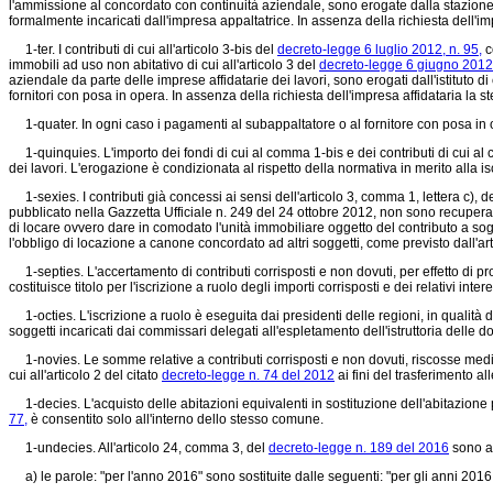
l'ammissione al concordato con continuità aziendale, sono erogate dalla stazione a
formalmente incaricati dall'impresa appaltatrice. In assenza della richiesta dell
1-ter. I contributi di cui all'articolo 3-bis del
decreto-legge 6 luglio 2012, n. 95,
c
immobili ad uso non abitativo di cui all'articolo 3 del
decreto-legge 6 giugno 2012,
aziendale da parte delle imprese affidatarie dei lavori, sono erogati dall'istituto 
fornitori con posa in opera. In assenza della richiesta dell'impresa affidataria l
1-quater. In ogni caso i pagamenti al subappaltatore o al fornitore con posa in o
1-quinquies. L'importo dei fondi di cui al comma 1-bis e dei contributi di cui al 
dei lavori. L'erogazione è condizionata al rispetto della normativa in merito alla iscr
1-sexies. I contributi già concessi ai sensi dell'articolo 3, comma 1, lettera c), d
pubblicato nella Gazzetta Ufficiale n. 249 del 24 ottobre 2012, non sono recuperati
di locare ovvero dare in comodato l'unità immobiliare oggetto del contributo a sogg
l'obbligo di locazione a canone concordato ad altri soggetti, come previsto dall'art
1-septies. L'accertamento di contributi corrisposti e non dovuti, per effetto di pr
costituisce titolo per l'iscrizione a ruolo degli importi corrisposti e dei relativi in
1-octies. L'iscrizione a ruolo è eseguita dai presidenti delle regioni, in qualità d
soggetti incaricati dai commissari delegati all'espletamento dell'istruttoria dell
1-novies. Le somme relative a contributi corrisposti e non dovuti, riscosse median
cui all'articolo 2 del citato
decreto-legge n. 74 del 2012
ai fini del trasferimento all
1-decies. L'acquisto delle abitazioni equivalenti in sostituzione dell'abitazione pri
77,
è consentito solo all'interno dello stesso comune.
1-undecies. All'articolo 24, comma 3, del
decreto-legge n. 189 del 2016
sono ap
a) le parole: "per l'anno 2016" sono sostituite dalle seguenti: "per gli anni 2016