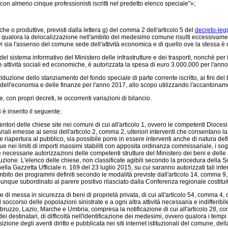
n almeno cinque professionisti iscritti nel predetto elenco speciale"»;
e o produttive, previsti dalla lettera g) del comma 2 dell'articolo 5 del
decreto-leg
vero qualora la delocalizzazione nell'ambito del medesimo comune risulti eccessivam
 vi sia l'assenso del comune sede dell'attività economica e di quello ove la stessa è 
l sistema informativo del Ministero delle infrastrutture e dei trasporti, nonchè per il 
elle attività sociali ed economiche, è autorizzata la spesa di euro 3.000.000 per l'a
uzione dello stanziamento del fondo speciale di parte corrente iscritto, ai fini del
 dell'economia e delle finanze per l'anno 2017, allo scopo utilizzando l'accantonament
con propri decreti, le occorrenti variazioni di bilancio.
è inserito il seguente:
etentori delle chiese site nei comuni di cui all'articolo 1, ovvero le competenti Dioce
iali emesse ai sensi dell'articolo 2, comma 2, ulteriori interventi che consentano l
 e riapertura al pubblico, sia possibile porre in essere interventi anche di natura d
que nei limiti di importi massimi stabiliti con apposita ordinanza commissariale, i s
ecessarie autorizzazioni delle competenti strutture del Ministero dei beni e delle att
zione. L'elenco delle chiese, non classificate agibili secondo la procedura della Sched
a nella Gazzetta Ufficiale n. 169 del 23 luglio 2015, su cui saranno autorizzati tali 
l'ambito dei programmi definiti secondo le modalità previste dall'articolo 14, comma 9
omunque subordinato al parere positivo rilasciato dalla Conferenza regionale costitui
 messa in sicurezza di beni di proprietà privata, di cui all'articolo 54, comma 4, d
 al soccorso delle popolazioni sinistrate e a ogni altra attività necessaria e indifferi
 Abruzzo, Lazio, Marche e Umbria, compresa la notificazione di cui all'articolo 28, 
i destinatari, di difficoltà nell'identificazione dei medesimi, ovvero qualora i tempi 
one degli aventi diritto e pubblicata nei siti internet istituzionali del comune, dell