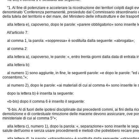
"1. Al fine di potenziare e accelerare la ricostruzione dei territori colpiti dagli e
denominato 'Conferenza permanentè, presieduto dal Commissario straordinario o da 
della tutela del territorio e del mare, del Ministero delle infrastrutture e dei tras
alla lettera e), capoverso, dopo le parole: «parere obbligatorio» sono inserite l
All'articolo 7:
al comma 1, la parola: «soppressa» è sostituita dalla seguente: «abrogata»;
al comma 2:
alla lettera a), capoverso, le parole: «, entro trenta giorni dalla data di entrat
alla lettera b):
al numero 1) sono aggiunte, in fine, le seguenti parole: «e dopo le parole: "ed ai 
consentono,"»;
al numero 2), dopo le parole: «ai materiali di cui al comma 4» sono inserite le se
dopo la lettera b) è inserita la seguente:
«b-bis) dopo il comma 6 è inserito il seguente:
"6-bis. Al di fuori delle ipotesi disciplinate dai precedenti commi, ai fini della rico
demolizione e di contestuale rimozione delle macerie devono assicurare, ove possib
ministeriale di cui al comma 5"»;
alla lettera c), numero 1), dopo la parola: «, separazione» sono inserite le seguen
salute dell'uomo e senza usare procedimenti e metodi che potrebbero recare pregi
alla lettera d), la parola: «straordinario» è sostituita dalla seguente: «straordina