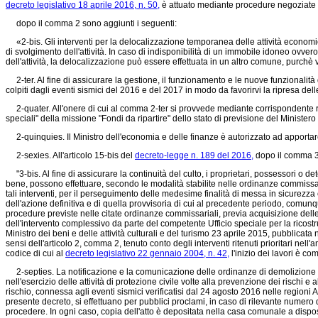
decreto legislativo 18 aprile 2016, n. 50,
è attuato mediante procedure negoziate co
dopo il comma 2 sono aggiunti i seguenti:
«2-bis. Gli interventi per la delocalizzazione temporanea delle attività economich
di svolgimento dell'attività. In caso di indisponibilità di un immobile idoneo ov
dell'attività, la delocalizzazione può essere effettuata in un altro comune, purchè
2-ter. Al fine di assicurare la gestione, il funzionamento e le nuove funzionalità de
colpiti dagli eventi sismici del 2016 e del 2017 in modo da favorirvi la ripresa d
2-quater. All'onere di cui al comma 2-ter si provvede mediante corrispondente rid
speciali" della missione "Fondi da ripartire" dello stato di previsione del Ministero
2-quinquies. Il Ministro dell'economia e delle finanze è autorizzato ad apportare, 
2-sexies. All'articolo 15-bis del
decreto-legge n. 189 del 2016,
dopo il comma 3 
"3-bis. Al fine di assicurare la continuità del culto, i proprietari, possessori o d
bene, possono effettuare, secondo le modalità stabilite nelle ordinanze commissar
tali interventi, per il perseguimento delle medesime finalità di messa in sicurezza
dell'azione definitiva e di quella provvisoria di cui al precedente periodo, comun
procedure previste nelle citate ordinanze commissariali, previa acquisizione delle n
dell'intervento complessivo da parte del competente Ufficio speciale per la ricostru
Ministro dei beni e delle attività culturali e del turismo 23 aprile 2015, pubblicat
sensi dell'articolo 2, comma 2, tenuto conto degli interventi ritenuti prioritari nel
codice di cui al
decreto legislativo 22 gennaio 2004, n. 42,
l'inizio dei lavori è c
2-septies. La notificazione e la comunicazione delle ordinanze di demolizione e di
nell'esercizio delle attività di protezione civile volte alla prevenzione dei rischi e
rischio, connessa agli eventi sismici verificatisi dal 24 agosto 2016 nelle regioni
presente decreto, si effettuano per pubblici proclami, in caso di rilevante numero de
procedere. In ogni caso, copia dell'atto è depositata nella casa comunale a disposizi