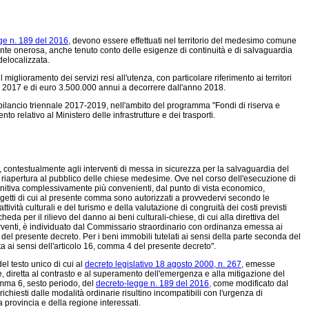
ge n. 189 del 2016,
devono essere effettuati nel territorio del medesimo comune
ente onerosa, anche tenuto conto delle esigenze di continuità e di salvaguardia
delocalizzata.
miglioramento dei servizi resi all'utenza, con particolare riferimento ai territori
nno 2017 e di euro 3.500.000 annui a decorrere dall'anno 2018.
 bilancio triennale 2017-2019, nell'ambito del programma "Fondi di riserva e
o relativo al Ministero delle infrastrutture e dei trasporti.
si, contestualmente agli interventi di messa in sicurezza per la salvaguardia del
a riapertura al pubblico delle chiese medesime. Ove nel corso dell'esecuzione di
efinitiva complessivamente più convenienti, dal punto di vista economico,
oggetti di cui al presente comma sono autorizzati a provvedervi secondo le
ività culturali e del turismo e della valutazione di congruità dei costi previsti
a per il rilievo del danno ai beni culturali-chiese, di cui alla direttiva del
interventi, è individuato dal Commissario straordinario con ordinanza emessa ai
, del presente decreto. Per i beni immobili tutelati ai sensi della parte seconda del
ta ai sensi dell'articolo 16, comma 4 del presente decreto".
el testo unico di cui al
decreto legislativo 18 agosto 2000, n. 267,
emesse
bile, diretta al contrasto e al superamento dell'emergenza e alla mitigazione del
comma 6, sesto periodo, del
decreto-legge n. 189 del 2016,
come modificato dal
richiesti dalle modalità ordinarie risultino incompatibili con l'urgenza di
a provincia e della regione interessati.