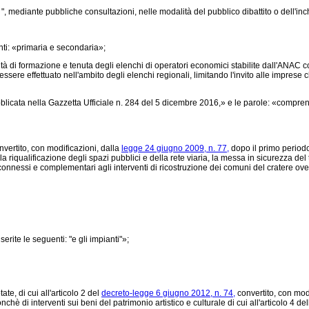
 ", mediante pubbliche consultazioni, nelle modalità del pubblico dibattito o dell'i
ti: «primaria e secondaria»;
di formazione e tenuta degli elenchi di operatori economici stabilite dall'ANAC con
ere effettuato nell'ambito degli elenchi regionali, limitando l'invito alle imprese che
icata nella Gazzetta Ufficiale n. 284 del 5 dicembre 2016,» e le parole: «comprensi
vertito, con modificazioni, dalla
legge 24 giugno 2009, n. 77,
dopo il primo periodo 
 riqualificazione degli spazi pubblici e della rete viaria, la messa in sicurezza del te
onnessi e complementari agli interventi di ricostruzione dei comuni del cratere ove i 
rite le seguenti: "e gli impianti"»;
e, di cui all'articolo 2 del
decreto-legge 6 giugno 2012, n. 74,
convertito, con modi
onchè di interventi sui beni del patrimonio artistico e culturale di cui all'articolo 4 d