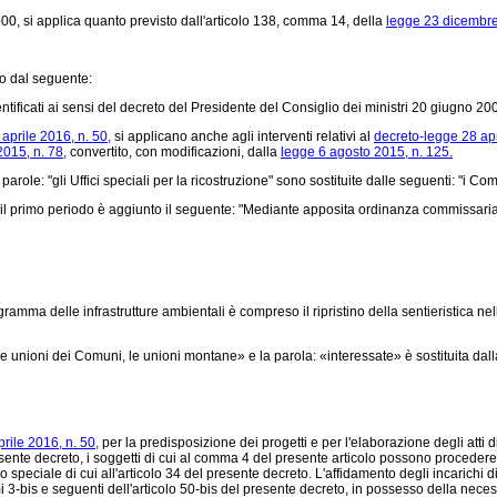
00, si applica quanto previsto dall'articolo 138, comma 14, della
legge 23 dicembre
to dal seguente:
ntificati ai sensi del decreto del Presidente del Consiglio dei ministri 20 giugno 200
 aprile 2016, n. 50,
si applicano anche agli interventi relativi al
decreto-legge 28 apr
015, n. 78,
convertito, con modificazioni, dalla
legge 6 agosto 2015, n. 125.
 parole: "gli Uffici speciali per la ricostruzione" sono sostituite dalle seguenti: "i Co
l primo periodo è aggiunto il seguente: "Mediante apposita ordinanza commissariale
ramma delle infrastrutture ambientali è compreso il ripristino della sentieristica nell
e unioni dei Comuni, le unioni montane» e la parola: «interessate» è sostituita dall
prile 2016, n. 50,
per la predisposizione dei progetti e per l'elaborazione degli atti d
esente decreto, i soggetti di cui al comma 4 del presente articolo possono procedere 
co speciale di cui all'articolo 34 del presente decreto. L'affidamento degli incarichi
is e seguenti dell'articolo 50-bis del presente decreto, in possesso della necessaria