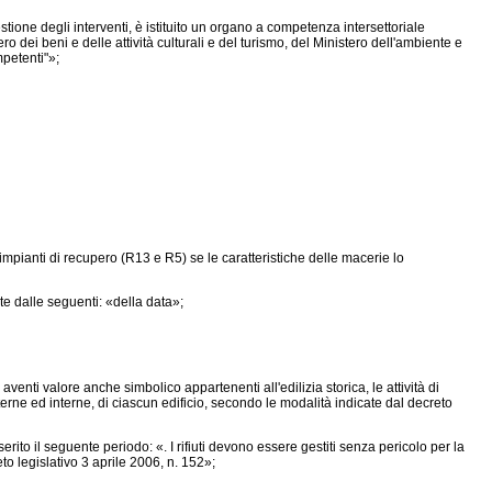
estione degli interventi, è istituito un organo a competenza intersettoriale
i beni e delle attività culturali e del turismo, del Ministero dell'ambiente e
mpetenti"»;
impianti di recupero (R13 e R5) se le caratteristiche delle macerie lo
te dalle seguenti: «della data»;
 aventi valore anche simbolico appartenenti all'edilizia storica, le attività di
erne ed interne, di ciascun edificio, secondo le modalità indicate dal decreto
ito il seguente periodo: «. I rifiuti devono essere gestiti senza pericolo per la
to legislativo 3 aprile 2006, n. 152»;