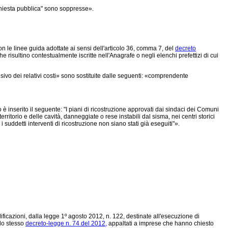
nchiesta pubblica" sono soppresse».
 le linee guida adottate ai sensi dell'articolo 36, comma 7, del
decreto
 risultino contestualmente iscritte nell'Anagrafe o negli elenchi prefettizi di cui
vo dei relativi costi» sono sostituite dalle seguenti: «comprendente
è inserito il seguente: "I piani di ricostruzione approvati dai sindaci dei Comuni
rritorio e delle cavità, danneggiate o rese instabili dal sisma, nei centri storici
suddetti interventi di ricostruzione non siano stati già eseguiti"».
ficazioni, dalla legge 1º agosto 2012, n. 122, destinate all'esecuzione di
ello stesso
decreto-legge n. 74 del 2012,
appaltati a imprese che hanno chiesto