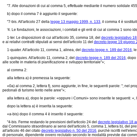
"7. Alle donazioni di cui al comma 5, effettuate mediante il numero solidale 455
b) dopo il comma 7 è aggiunto il seguente:
"7-bis. All'articolo 27 della
legge 13 maggio 1999, n. 133,
il comma 4 è sostitui
'4. Le fondazioni, le associazioni, i comitati e gli enti di cui al comma 1 sono ide
1-ter. Le disposizioni di cui all'articolo 35, comma 18, del
decreto legislativo 18
e ai relativi contratti stipulati ai sensi dell'articolo 11 del
decreto-legge 19 giugno 2
1-quater. All'articolo 11, comma 1, alinea, del
decreto-legge n. 189 del 2016,
le
1-quinquies. All'articolo 11, comma 2, del
decreto-legge n. 189 del 2016,
dopo i
alle scelte in materia di pianificazione e sviluppo territoriale"»;
al comma 2:
alla lettera a) è premessa la seguente:
«0a) al comma 2, lettera f), sono aggiunte, in fine, le seguenti parole: "; nel prog
pedonali di turismo lento nelle aree"»;
alla lettera a), dopo le parole: «oppure i Comuni» sono inserite le seguenti: «, l
dopo la lettera a) è inserita la seguente:
«a-bis) dopo il comma 4 è inserito il seguente:
"4-bis. Ferme restando le previsioni dell'articolo 24 del
decreto legislativo 18 a
dal Commissario straordinario ai sensi dell'articolo 5, comma 1, lettera b), del pr
all'articolo 46 del citato
decreto legislativo n. 50 del 2016,
purchè iscritti nell'elen
di personale, dipendente ovvero reclutato secondo le modalità previste dai commi 3-b