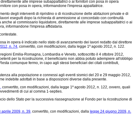
direttamente alle imprese subappaltatrici o ai fornitori con posa in opera
ornitore con posa in opera, informandone l'impresa appaltatrice.
mento degli interventi di ripristino o di ricostruzione delle abitazioni private e di
 lavori eseguiti dopo la richiesta di ammissione al concordato con continuità
ata anche al commissario liquidatore, direttamente alle imprese subappaltatrici o ai
ra, informandone l'impresa affidataria.
contestate.
sa in opera è indicato nello stato di avanzamento dei lavori redatto dal direttore
012, n. 74,
convertito, con modificazioni, dalla legge 1º agosto 2012, n. 122.
lle regioni Emilia-Romagna, Lombardia e Veneto, sottoscritto il 4 ottobre 2012,
petenti per la ricostruzione, il beneficiario non abbia potuto adempiere all'obbligo
esta comunque fermo, in capo agli stessi beneficiari dei citati contributi,
ssistenza alla popolazione e connessi agli eventi sismici del 20 e 29 maggio 2012,
 somme indebite adottati in base a disposizioni diverse dalla presente.
,
convertito, con modificazioni, dalla legge 1º agosto 2012, n. 122, ovvero, quali
rovvedimenti di cui al comma 1-septies.
ncio dello Stato per la successiva riassegnazione al Fondo per la ricostruzione di
 aprile 2009, n. 39,
convertito, con modificazioni, dalla
legge 24 giugno 2009, n.