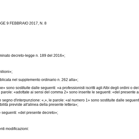
 9 FEBBRAIO 2017, N. 8
ominato decreto-legge n. 189 del 2016»;
ilioni»;
blicata nel supplemento ordinario n. 262 alla»;
sono sostituite dalle seguenti: «a professionisti iscritti agli Albi degli ordini o de
e parole: «adottate ai sensi del comma 2» sono inserite le seguenti: «del presente ar
egno d'interpunzione: «,», le parole: «al numero 1» sono sostituite dalle seguenti:
lità previste all'alinea della presente lettera»;
le seguenti: «del presente decreto»;
ti modificazioni: