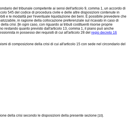
rcondario del tribunale competente ai sensi dell'articolo 9, comma 1, un accordo di
rticolo 545 del codice di procedura civile e delle altre disposizioni contenute in
biti e le modalità per l'eventuale liquidazione dei beni. È possibile prevedere che
alizzabile, in ragione della collocazione preferenziale sul ricavato in caso di
ella crisi. [In ogni caso, con riguardo ai tributi costituenti risorse proprie
mo restando quanto previsto dall'articolo 13, comma 1, il piano può anche
ssionista in possesso dei requisiti di cui all'articolo 28 del
regio decreto 16
smi di composizione della crisi di cui all'articolo 15 con sede nel circondario del
ione della crisi secondo le disposizioni della presente sezione
.
[10]