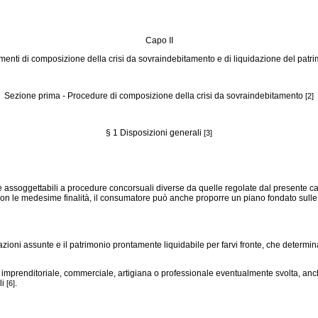
Capo II
menti di composizione della crisi da sovraindebitamento e di liquidazione del patr
Sezione prima - Procedure di composizione della crisi da sovraindebitamento
[2]
§ 1 Disposizioni generali
[3]
 assoggettabili a procedure concorsuali diverse da quelle regolate dal presente cap
on le medesime finalità, il consumatore può anche proporre un piano fondato sulle pre
ioni assunte e il patrimonio prontamente liquidabile per farvi fronte, che determina l
imprenditoriale, commerciale, artigiana o professionale eventualmente svolta, anche 
li
.
[6]