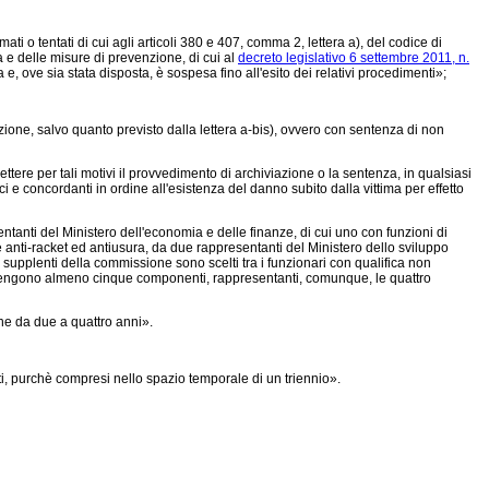
i o tentati di cui agli articoli 380 e 407, comma 2, lettera a), del codice di
a e delle misure di prevenzione, di cui al
decreto legislativo 6 settembre 2011, n.
e, ove sia stata disposta, è sospesa fino all'esito dei relativi procedimenti»;
zione, salvo quanto previsto dalla lettera a-bis), ovvero con sentenza di non
re per tali motivi il provvedimento di archiviazione o la sentenza, in qualsiasi
 e concordanti in ordine all'esistenza del danno subito dalla vittima per effetto
ntanti del Ministero dell'economia e delle finanze, di cui uno con funzioni di
 anti-racket ed antiusura, da due rappresentanti del Ministero dello sviluppo
 supplenti della commissione sono scelti tra i funzionari con qualifica non
tervengono almeno cinque componenti, rappresentanti, comunque, le quattro
one da due a quattro anni».
ti, purchè compresi nello spazio temporale di un triennio».