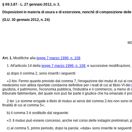
§ 69.3.87 - L. 27 gennaio 2012, n. 3.
Disposizioni in materia di usura e di estorsione, nonchè di composizione delle
(G.U.
30 gennaio 2012, n. 24)
MO
Art. 1.
Modifiche alla
legge 7 marzo 1996, n. 108
1. All'articolo 14 della
legge 7 marzo 1996, n. 108,
e successive modificazioni, 
a) dopo il comma 2, sono inseriti i seguenti:
«2-bis. Fermo quanto previsto dal comma 7, l'erogazione dei mutui di cui al comma
medesimo non abbia riportato condanne definitive per i reati di cui al titolo VI del
giustizia, il patrimonio, l'economia pubblica, l'industria e il commercio, a meno d
tribunale fallimentare, del quale non può far parte il giudice che ha emanato il 
2-ter. Le somme erogate a titolo di mutuo ai sensi del comma 2-bis non sono imput
finalità di cui al comma 5»;
b) il comma 3 è sostituito dal seguente:
«3. Il mutuo può essere concesso, anche nel corso delle indagini preliminari, pre
c) al comma 5, primo periodo, dopo la parola: «data» sono inserite le seguenti: «