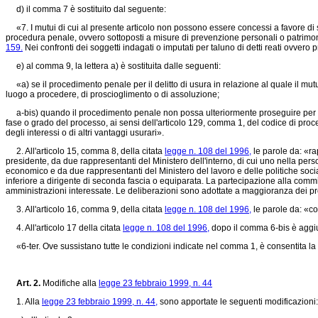
d) il comma 7 è sostituito dal seguente:
«7. I mutui di cui al presente articolo non possono essere concessi a favore di sogg
procedura penale, ovvero sottoposti a misure di prevenzione personali o patrimonial
159.
Nei confronti dei soggetti indagati o imputati per taluno di detti reati ovvero
e) al comma 9, la lettera a) è sostituita dalle seguenti:
«a) se il procedimento penale per il delitto di usura in relazione al quale il mut
luogo a procedere, di proscioglimento o di assoluzione;
a-bis) quando il procedimento penale non possa ulteriormente proseguire per presc
fase o grado del processo, ai sensi dell'articolo 129, comma 1, del codice di proce
degli interessi o di altri vantaggi usurari».
2. All'articolo 15, comma 8, della citata
legge n. 108 del 1996,
le parole da: «ra
presidente, da due rappresentanti del Ministero dell'interno, di cui uno nella per
economico e da due rappresentanti del Ministero del lavoro e delle politiche social
inferiore a dirigente di seconda fascia o equiparata. La partecipazione alla com
amministrazioni interessate. Le deliberazioni sono adottate a maggioranza dei pres
3. All'articolo 16, comma 9, della citata
legge n. 108 del 1996,
le parole da: «co
4. All'articolo 17 della citata
legge n. 108 del 1996,
dopo il comma 6-bis è aggiu
«6-ter. Ove sussistano tutte le condizioni indicate nel comma 1, è consentita la p
Art. 2.
Modifiche alla
legge 23 febbraio 1999, n. 44
1. Alla
legge 23 febbraio 1999, n. 44,
sono apportate le seguenti modificazioni: