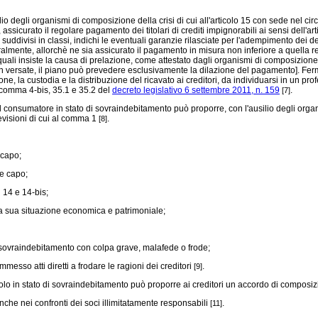
lio degli organismi di composizione della crisi di cui all'articolo 15 con sede nel ci
 assicurato il regolare pagamento dei titolari di crediti impignorabili ai sensi dell'a
uddivisi in classi, indichi le eventuali garanzie rilasciate per l'adempimento dei de
gralmente, allorchè ne sia assicurato il pagamento in misura non inferiore a quella re
i quali insiste la causa di prelazione, come attestato dagli organismi di composizione d
non versate, il piano può prevedere esclusivamente la dilazione del pagamento]. Fer
, la custodia e la distribuzione del ricavato ai creditori, da individuarsi in un profe
, comma 4-bis, 35.1 e 35.2 del
decreto legislativo 6 settembre 2011, n. 159
.
[7]
l consumatore in stato di sovraindebitamento può proporre, con l'ausilio degli organi
evisioni di cui al comma 1
.
[8]
 capo;
te capo;
 14 e 14-bis;
 sua situazione economica e patrimoniale;
 sovraindebitamento con colpa grave, malafede o frode;
esso atti diretti a frodare le ragioni dei creditori
.
[9]
colo in stato di sovraindebitamento può proporre ai creditori un accordo di composiz
nche nei confronti dei soci illimitatamente responsabili
.
[11]