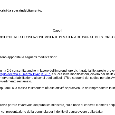
 crisi da sovraindebitamento.
Capo I
DIFICHE ALLA LEGISLAZIONE VIGENTE IN MATERIA DI USURA E DI ESTORSI
sono apportate le seguenti modificazioni:
 2 è consentita anche in favore dell'imprenditore dichiarato fallito, previo provve
regio decreto 16 marzo 1942, n. 267,
e successive modificazioni, ovvero per delitti
i intervenuta riabilitazione ai sensi degli articoli 178 e seguenti del codice penal
provvedimento reclamato.
abili alla massa fallimentare nè alle attività sopravvenute dell'imprenditore fallit
vio parere favorevole del pubblico ministero, sulla base di concreti elementi acqu
di presentazione della denuncia per il delitto di usura ovvero dalla data»;