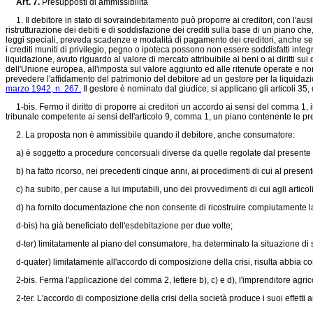
Art. 7.
Presupposti di ammissibilità
1. Il debitore in stato di sovraindebitamento può proporre ai creditori, con l'ausi
ristrutturazione dei debiti e di soddisfazione dei crediti sulla base di un piano che,
leggi speciali, preveda scadenze e modalità di pagamento dei creditori, anche se s
i crediti muniti di privilegio, pegno o ipoteca possono non essere soddisfatti inte
liquidazione, avuto riguardo al valore di mercato attribuibile ai beni o ai diritti su
dell'Unione europea, all'imposta sul valore aggiunto ed alle ritenute operate e 
prevedere l'affidamento del patrimonio del debitore ad un gestore per la liquidazione
marzo 1942, n. 267.
Il gestore è nominato dal giudice; si applicano gli articoli 35
1-bis. Fermo il diritto di proporre ai creditori un accordo ai sensi del comma 1, i
tribunale competente ai sensi dell'articolo 9, comma 1, un piano contenente le pr
2. La proposta non è ammissibile quando il debitore, anche consumatore:
a) è soggetto a procedure concorsuali diverse da quelle regolate dal presente
b) ha fatto ricorso, nei precedenti cinque anni, ai procedimenti di cui al presen
c) ha subito, per cause a lui imputabili, uno dei provvedimenti di cui agli articoli
d) ha fornito documentazione che non consente di ricostruire compiutamente la
d-bis) ha già beneficiato dell'esdebitazione per due volte;
d-ter) limitatamente al piano del consumatore, ha determinato la situazione di
d-quater) limitatamente all'accordo di composizione della crisi, risulta abbia comm
2-bis. Ferma l'applicazione del comma 2, lettere b), c) e d), l'imprenditore agri
2-ter. L'accordo di composizione della crisi della società produce i suoi effetti a