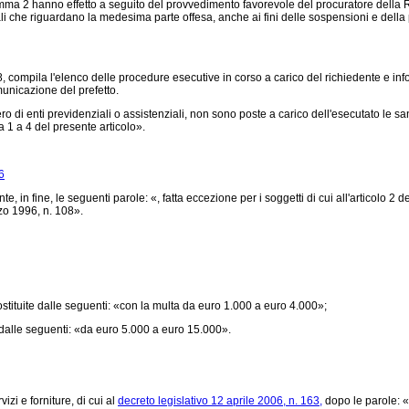
omma 2 hanno effetto a seguito del provvedimento favorevole del procuratore della R
nali che riguardano la medesima parte offesa, anche ai fini delle sospensioni e dell
 6 e 8, compila l'elenco delle procedure esecutive in corso a carico del richiedente e 
municazione del prefetto.
o di enti previdenziali o assistenziali, non sono poste a carico dell'esecutato le san
 1 a 4 del presente articolo».
6
e, in fine, le seguenti parole: «, fatta eccezione per i soggetti di cui all'articolo 2 
zo 1996, n. 108».
ituite dalle seguenti: «con la multa da euro 1.000 a euro 4.000»;
alle seguenti: «da euro 5.000 a euro 15.000».
izi e forniture, di cui al
decreto legislativo 12 aprile 2006, n. 163,
dopo le parole: «p