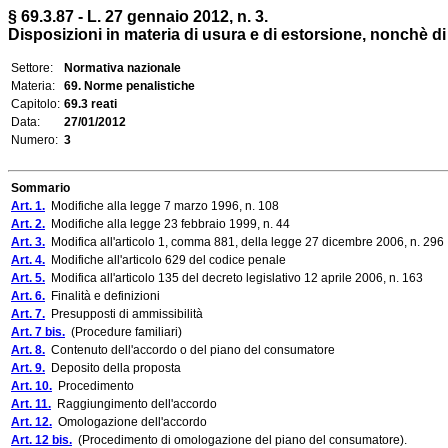
§ 69.3.87 - L. 27 gennaio 2012, n. 3.
Disposizioni in materia di usura e di estorsione, nonchè d
Settore:
Normativa nazionale
Materia:
69. Norme penalistiche
Capitolo:
69.3 reati
Data:
27/01/2012
Numero:
3
Sommario
Art. 1.
Modifiche alla legge 7 marzo 1996, n. 108
Art. 2.
Modifiche alla legge 23 febbraio 1999, n. 44
Art. 3.
Modifica all'articolo 1, comma 881, della legge 27 dicembre 2006, n. 296
Art. 4.
Modifiche all'articolo 629 del codice penale
Art. 5.
Modifica all'articolo 135 del decreto legislativo 12 aprile 2006, n. 163
Art. 6.
Finalità e definizioni
Art. 7.
Presupposti di ammissibilità
Art. 7 bis.
(Procedure familiari)
Art. 8.
Contenuto dell'accordo o del piano del consumatore
Art. 9.
Deposito della proposta
Art. 10.
Procedimento
Art. 11.
Raggiungimento dell'accordo
Art. 12.
Omologazione dell'accordo
Art. 12 bis.
(Procedimento di omologazione del piano del consumatore).