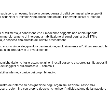
 subiscono un evento lesivo in conseguenza di delitti commessi allo scopo di
di situazioni di intimidazione anche ambientale. Per evento lesivo si intende
to al fallimento, a condizione che il medesimo soggetto non abbia riportato
 commercio, a meno di intervenuta riabilitazione ai sensi degli articoli 178 e
, è sospesa fino all'esito dei relativi procedimenti.
to e sono vincolate, quanto a destinazione, esclusivamente all'utilizzo secondo le
to a fini produttivi e di investimento»;
onomiche dalle richieste estorsive, gli enti locali possono disporre, tramite appositi
 dei soggetti di cui all'articolo 3, comma 1.
bilità interno, a carico dei propri bilanci»;
istro dell'interno su designazione degli organismi nazionali associativi
usura, determina con proprio decreto i criteri per l'individuazione della maggiore