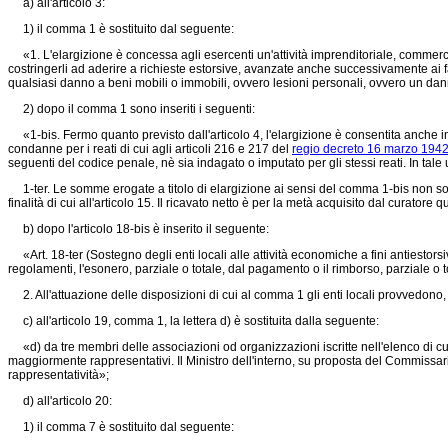
a) all'articolo 3:
1) il comma 1 è sostituito dal seguente:
«1. L'elargizione è concessa agli esercenti un'attività imprenditoriale, commerc
costringerli ad aderire a richieste estorsive, avanzate anche successivamente ai f
qualsiasi danno a beni mobili o immobili, ovvero lesioni personali, ovvero un dan
2) dopo il comma 1 sono inseriti i seguenti:
«1-bis. Fermo quanto previsto dall'articolo 4, l'elargizione è consentita anche in
condanne per i reati di cui agli articoli 216 e 217 del
regio decreto 16 marzo 1942,
seguenti del codice penale, nè sia indagato o imputato per gli stessi reati. In tale
1-ter. Le somme erogate a titolo di elargizione ai sensi del comma 1-bis non sono
finalità di cui all'articolo 15. Il ricavato netto è per la metà acquisito dal curator
b) dopo l'articolo 18-bis è inserito il seguente:
«Art. 18-ter (Sostegno degli enti locali alle attività economiche a fini antiestorsivi
regolamenti, l'esonero, parziale o totale, dal pagamento o il rimborso, parziale o tota
2. All'attuazione delle disposizioni di cui al comma 1 gli enti locali provvedono, nel
c) all'articolo 19, comma 1, la lettera d) è sostituita dalla seguente:
«d) da tre membri delle associazioni od organizzazioni iscritte nell'elenco di cu
maggiormente rappresentativi. Il Ministro dell'interno, su proposta del Commissari
rappresentatività»;
d) all'articolo 20:
1) il comma 7 è sostituito dal seguente: