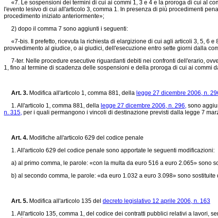
«7. Le sospensioni dei termini di cui ai commi 1, 3 e 4 e la proroga di cui al c
l'evento lesivo di cui all'articolo 3, comma 1. In presenza di più procedimenti pe
procedimento iniziato anteriormente»;
2) dopo il comma 7 sono aggiunti i seguenti:
«7-bis. Il prefetto, ricevuta la richiesta di elargizione di cui agli articoli 3, 5,
provvedimento al giudice, o ai giudici, dell'esecuzione entro sette giorni dalla co
7-ter. Nelle procedure esecutive riguardanti debiti nei confronti dell'erario, ovver
1, fino al termine di scadenza delle sospensioni e della proroga di cui ai commi da
Art. 3.
Modifica all'articolo 1, comma 881, della
legge 27 dicembre 2006, n. 29
1. All'articolo 1, comma 881, della
legge 27 dicembre 2006, n. 296,
sono aggiunt
n. 315,
per i quali permangono i vincoli di destinazione previsti dalla
legge 7 mar
Art. 4.
Modifiche all'articolo 629 del codice penale
1. All'articolo 629 del codice penale sono apportate le seguenti modificazioni:
a) al primo comma, le parole: «con la multa da euro 516 a euro 2.065» sono sost
b) al secondo comma, le parole: «da euro 1.032 a euro 3.098» sono sostituite d
Art. 5.
Modifica all'articolo 135 del
decreto legislativo 12 aprile 2006, n. 163
1. All'articolo 135, comma 1, del codice dei contratti pubblici relativi a lavori, serv