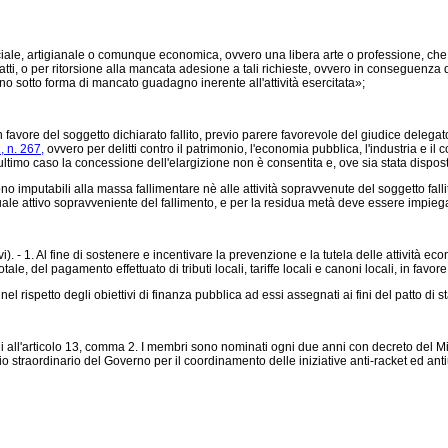
iale, artigianale o comunque economica, ovvero una libera arte o professione, che
atti, o per ritorsione alla mancata adesione a tali richieste, ovvero in conseguenza 
no sotto forma di mancato guadagno inerente all'attività esercitata»;
 favore del soggetto dichiarato fallito, previo parere favorevole del giudice delega
 n. 267,
ovvero per delitti contro il patrimonio, l'economia pubblica, l'industria e il
 ultimo caso la concessione dell'elargizione non è consentita e, ove sia stata disposta
 imputabili alla massa fallimentare nè alle attività sopravvenute del soggetto falli
e quale attivo sopravveniente del fallimento, e per la residua metà deve essere impiega
). - 1. Al fine di sostenere e incentivare la prevenzione e la tutela delle attività ec
le, del pagamento effettuato di tributi locali, tariffe locali e canoni locali, in favore
 rispetto degli obiettivi di finanza pubblica ad essi assegnati ai fini del patto di sta
i all'articolo 13, comma 2. I membri sono nominati ogni due anni con decreto del Min
o straordinario del Governo per il coordinamento delle iniziative anti-racket ed anti