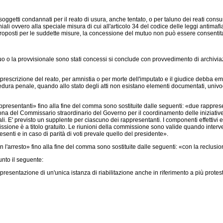
etti condannati per il reato di usura, anche tentato, o per taluno dei reati consumat
i ovvero alla speciale misura di cui all'articolo 34 del codice delle leggi antimafi
 proposti per le suddette misure, la concessione del mutuo non può essere consentita 
uo o la provvisionale sono stati concessi si conclude con provvedimento di archivia
rizione del reato, per amnistia o per morte dell'imputato e il giudice debba emette
dura penale, quando allo stato degli atti non esistano elementi documentati, univoci
ppresentanti» fino alla fine del comma sono sostituite dalle seguenti: «due rapprese
sona del Commissario straordinario del Governo per il coordinamento delle iniziative
i. E' previsto un supplente per ciascuno dei rappresentanti. I componenti effettivi e
missione è a titolo gratuito. Le riunioni della commissione sono valide quando in
enti e in caso di parità di voti prevale quello del presidente».
n l'arresto» fino alla fine del comma sono sostituite dalle seguenti: «con la reclusi
nto il seguente:
resentazione di un'unica istanza di riabilitazione anche in riferimento a più protes