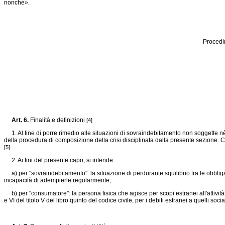
nonchè».
Procedi
Art. 6.
Finalità e definizioni
[4]
1. Al fine di porre rimedio alle situazioni di sovraindebitamento non soggette nè
della procedura di composizione della crisi disciplinata dalla presente sezione
.
C
.
[5]
2. Ai fini del presente capo, si intende:
a) per "sovraindebitamento": la situazione di perdurante squilibrio tra le obbligaz
incapacità di adempierle regolarmente;
b) per "consumatore": la persona fisica che agisce per scopi estranei all'attività 
e VI del titolo V del libro quinto del codice civile, per i debiti estranei a quelli socia