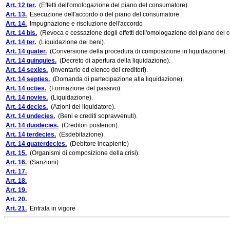
Art. 12 ter.
(Effetti dell'omologazione del piano del consumatore).
Art. 13.
Esecuzione dell'accordo o del piano del consumatore
Art. 14.
Impugnazione e risoluzione dell'accordo
Art. 14 bis.
(Revoca e cessazione degli effetti dell'omologazione del piano del 
Art. 14 ter.
(Liquidazione dei beni).
Art. 14 quater.
(Conversione della procedura di composizione in liquidazione).
Art. 14 quinquies.
(Decreto di apertura della liquidazione).
Art. 14 sexies.
(Inventario ed elenco dei creditori).
Art. 14 septies.
(Domanda di partecipazione alla liquidazione).
Art. 14 octies.
(Formazione del passivo).
Art. 14 novies.
(Liquidazione).
Art. 14 decies.
(Azioni del liquidatore).
Art. 14 undecies.
(Beni e crediti sopravvenuti).
Art. 14 duodecies.
(Creditori posteriori).
Art. 14 terdecies.
(Esdebitazione).
Art. 14 quaterdecies.
(Debitore incapiente)
Art. 15.
(Organismi di composizione della crisi).
Art. 16.
(Sanzioni).
Art. 17.
Art. 18.
Art. 19.
Art. 20.
Art. 21.
Entrata in vigore