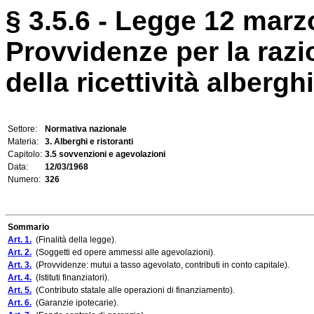
§ 3.5.6 - Legge 12 marz
Provvidenze per la razi
della ricettività alberghi
Settore:
Normativa nazionale
Materia:
3. Alberghi e ristoranti
Capitolo:
3.5 sovvenzioni e agevolazioni
Data:
12/03/1968
Numero:
326
Sommario
Art. 1.
(Finalità della legge).
Art. 2.
(Soggetti ed opere ammessi alle agevolazioni).
Art. 3.
(Provvidenze: mutui a tasso agevolato, contributi in conto capitale).
Art. 4.
(Istituti finanziatori).
Art. 5.
(Contributo statale alle operazioni di finanziamento).
Art. 6.
(Garanzie ipotecarie).