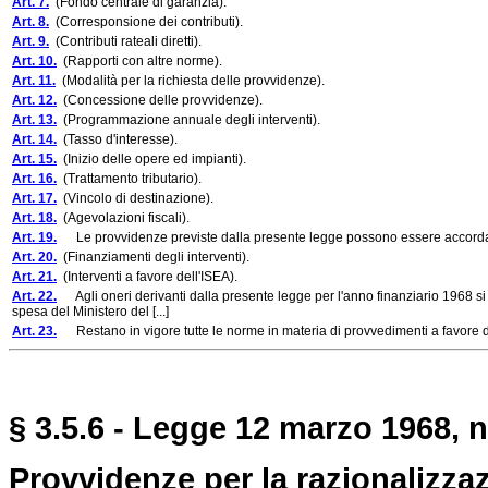
Art. 7.
(Fondo centrale di garanzia).
Art. 8.
(Corresponsione dei contributi).
Art. 9.
(Contributi rateali diretti).
Art. 10.
(Rapporti con altre norme).
Art. 11.
(Modalità per la richiesta delle provvidenze).
Art. 12.
(Concessione delle provvidenze).
Art. 13.
(Programmazione annuale degli interventi).
Art. 14.
(Tasso d'interesse).
Art. 15.
(Inizio delle opere ed impianti).
Art. 16.
(Trattamento tributario).
Art. 17.
(Vincolo di destinazione).
Art. 18.
(Agevolazioni fiscali).
Art. 19.
Le provvidenze previste dalla presente legge possono essere accordate 
Art. 20.
(Finanziamenti degli interventi).
Art. 21.
(Interventi a favore dell'ISEA).
Art. 22.
Agli oneri derivanti dalla presente legge per l'anno finanziario 1968 si 
spesa del Ministero del [...]
Art. 23.
Restano in vigore tutte le norme in materia di provvedimenti a favore del
§ 3.5.6 - Legge 12 marzo 1968, n
Provvidenze per la razionalizzazi