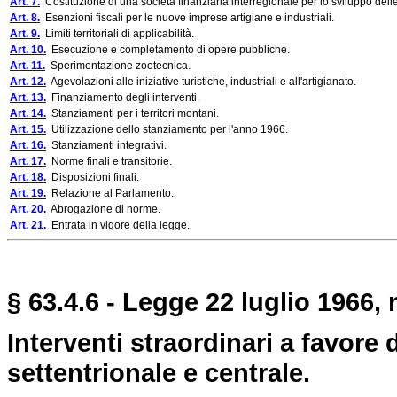
Art. 7.
Costituzione di una società finanziaria interregionale per lo sviluppo delle 
Art. 8.
Esenzioni fiscali per le nuove imprese artigiane e industriali.
Art. 9.
Limiti territoriali di applicabilità.
Art. 10.
Esecuzione e completamento di opere pubbliche.
Art. 11.
Sperimentazione zootecnica.
Art. 12.
Agevolazioni alle iniziative turistiche, industriali e all'artigianato.
Art. 13.
Finanziamento degli interventi.
Art. 14.
Stanziamenti per i territori montani.
Art. 15.
Utilizzazione dello stanziamento per l'anno 1966.
Art. 16.
Stanziamenti integrativi.
Art. 17.
Norme finali e transitorie.
Art. 18.
Disposizioni finali.
Art. 19.
Relazione al Parlamento.
Art. 20.
Abrogazione di norme.
Art. 21.
Entrata in vigore della legge.
§ 63.4.6 - Legge 22 luglio 1966, 
Interventi straordinari a favore de
settentrionale e centrale.